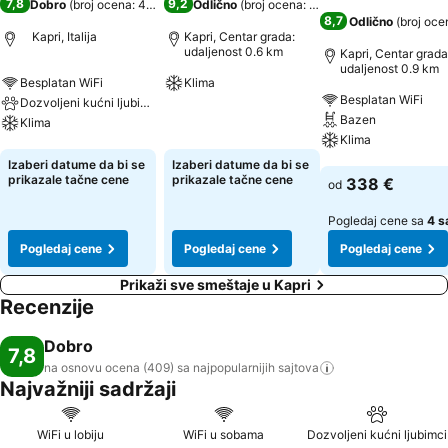
7,8
9,2
Dobro
(
broj ocena: 409
)
Odlično
(
broj ocena: 355
)
8,7
Odlično
(
broj oce
Kapri, Italija
Kapri, Centar grada:
udaljenost 0.6 km
Kapri, Centar grada
udaljenost 0.9 km
Besplatan WiFi
Klima
Besplatan WiFi
Dozvoljeni kućni ljubimci
Pogledaj cene
Bazen
Klima
Klima
Pogledaj cene
Izaberi datume da bi se
Izaberi datume da bi se
Pogledaj cene
prikazale tačne cene
prikazale tačne cene
338 €
od
Pogledaj cene sa
4 s
Pogledaj cene
Pogledaj cene
Pogledaj cene
Prikaži sve smeštaje u Kapri
Recenzije
Dobro
7,8
na osnovu ocena (409) sa najpopularnijih
sajtova
Najvažniji sadržaji
WiFi u lobiju
WiFi u sobama
Dozvoljeni kućni ljubimci