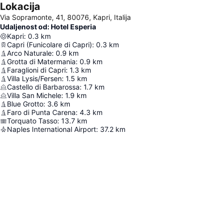
Lokacija
Via Sopramonte, 41, 80076, Kapri, Italija
Udaljenost od: Hotel Esperia
Kapri
:
0.3
km
Capri (Funicolare di Capri)
:
0.3
km
Arco Naturale
:
0.9
km
Grotta di Matermania
:
0.9
km
Faraglioni di Capri
:
1.3
km
Villa Lysis/Fersen
:
1.5
km
Castello di Barbarossa
:
1.7
km
Villa San Michele
:
1.9
km
Blue Grotto
:
3.6
km
Faro di Punta Carena
:
4.3
km
Torquato Tasso
:
13.7
km
Naples International Airport
:
37.2
km