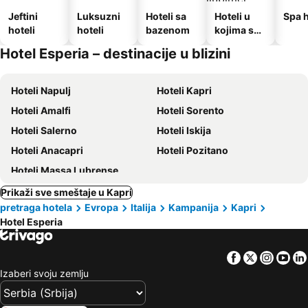
Jeftini
Luksuzni
Hoteli sa
Hoteli u
Spa h
hoteli
hoteli
bazenom
kojima su
dozvoljeni
Hotel Esperia – destinacije u blizini
kućni
ljubimci
Hoteli Napulj
Hoteli Kapri
Hoteli Amalfi
Hoteli Sorento
Hoteli Salerno
Hoteli Iskija
Hoteli Anacapri
Hoteli Pozitano
Hoteli Massa Lubrense
Prikaži sve smeštaje u Kapri
pretraga hotela
Evropa
Italija
Kampanija
Kapri
Hotel Esperia
Facebook
Twitter
Insta
Yo
Izaberi svoju zemlju