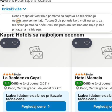
Where is Hotel Esperia located?
Prikaži više
Cene i raspoloživost koje primamo sa sajtova za rezervaciju
neprestano se menjaju. To znači da ponuda koju vidiš na sajtu za
rezervaciju možda neće uvek biti potpuno ista kao ona koja je bila
prikazana na trivagu.
Kapri: Hotels sa najboljom ocenom
Deli
Dodati u favorite
Deli
Dodati u favo
Hotel
Hotel
4 Zvezdice
4 Zvezdice
La Residenza Capri
Hotel Mamela
9,3
9,0
Odlično
(
broj ocena: 2.091
)
Odlično
(
broj ocena: 
Kapri, Centar grada: udaljenost 0.2 km
Kapri, Centar grada: u
Izaberi datume da bi se prikazale
Izaberi datume da bi
tačne cene
tačne cene
Pogledaj cene
Pogledaj c