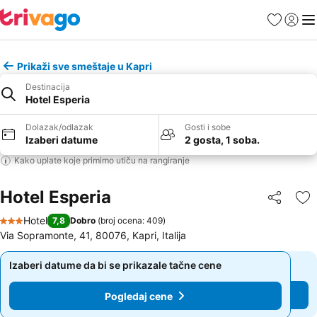
Favoriti
Prijavi
Men
Prikaži sve smeštaje u Kapri
Destinacija
Hotel Esperia
Dolazak/odlazak
Gosti i sobe
Izaberi datume
2 gosta, 1 soba.
Kako uplate koje primimo utiču na rangiranje
Hotel Esperia
Deli
Do
Hotel
7,8
Dobro
(
broj ocena: 409
)
3 Zvezdice
Via Sopramonte, 41, 80076, Kapri, Italija
Izaberi datume da bi se prikazale tačne cene
Izaberi datume da bi se prikazale tačne cene
Pogledaj cene
Pogledaj cene