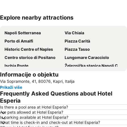
Explore nearby attractions
Proširi mapu
Napoli Sotterranea
Via Chiaia
Porto di Amalfi
Piazza Carità
Historic Centre of Naples
Piazza Tasso
Centro storico di Positano
Lungomare Caracciolo
Ischia Ponte
Železnička stanica Napoli Centrale
Informacije o objektu
Chiesa di Santa Maria della Verità
Porto di Napoli
Via Sopramonte, 41, 80076, Kapri, Italija
Via Toledo
Porto di Ischia
Prikaži više
Zona Industriale
Giardini Poseidon
Frequently Asked Questions about Hotel
Esperia
Is there a pool area at Hotel Esperia?
Are pets allowed at Hotel Esperia?
Is parking available at Hotel Esperia?
What time is check-in and check-out at Hotel Esperia?