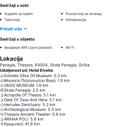
Sadržaji u sobi
Kupatilo sa tušem
Prozori koji se otvaraju
Televizija
Klimatizacija
Prikaži više
Sadržaji u objektu
Besplatan Wifi (Javni prostori)
Wi-Fi
Lokacija
Panagia, Thassos, 64004, Skala Panagia, Grčka
Udaljenost od: Hotel Elvetia
Sotirelis Olive Oil Museum
:
0.2
km
Μουσείο Πολύγνωτου Βαγή
:
1.9
km
VAGIS MUSEUM
:
1.9
km
Skala Panagia
:
2.5
km
Acropolis Of Thasos
:
5.1
km
Gate Of Zeus And Hera
:
5.1
km
Hercules Sanctuary
:
5.2
km
Archeological Museum
:
5.5
km
Thassos Ancient Theater
:
5.6
km
ARXAIA POLI
:
5.6
km
Κρωμνικό
:
41.6
km