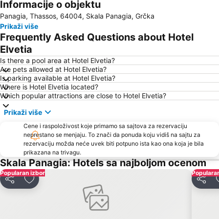
Informacije o objektu
Aliki
Mermerna plaža
Panagia, Thassos, 64004, Skala Panagia, Grčka
Sarakina
Plaža Pefkari
Prikaži više
Psili Ammos
Nea Peramos
Frequently Asked Questions about Hotel
Makryammos
Plaža Perigiali
Elvetia
Irakleitsa Αlana
Traditional Settlement of Panagia
Is there a pool area at Hotel Elvetia?
Are pets allowed at Hotel Elvetia?
Plaža Paradise
Keramoti
Is parking available at Hotel Elvetia?
Where is Hotel Elvetia located?
Skala Marion
Limenas Port
Which popular attractions are close to Hotel Elvetia?
Ammoglossa - Keramoti
Τimios Stavros
Prikaži više
Toska
Dassilio Prinou
Cene i raspoloživost koje primamo sa sajtova za rezervaciju
Νοtos
Astrida
neprestano se menjaju. To znači da ponuda koju vidiš na sajtu za
rezervaciju možda neće uvek biti potpuno ista kao ona koja je bila
Kavala International Airport
Port of Kavala
prikazana na trivagu.
Kazaviti
Rossogremos
Skala Panagia: Hotels sa najboljom ocenom
Popularan izbor
Atspas
Plaža Glastres
Popularan
Deli
Dodati u favorite
Deli
Thassos Festival
Traditional Settlement of Kastro
Traditional Settlement of Alyki
Agios Antonios
Iris Gold
Trypiti