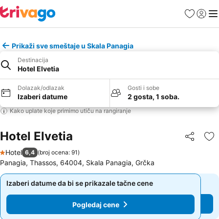
Favoriti
Prijavi
Men
Prikaži sve smeštaje u Skala Panagia
Destinacija
Hotel Elvetia
Dolazak/odlazak
Gosti i sobe
Izaberi datume
2 gosta, 1 soba.
Kako uplate koje primimo utiču na rangiranje
Hotel Elvetia
Deli
Do
Hotel
6,4
(
broj ocena: 91
)
1 Zvezdice
Panagia, Thassos, 64004, Skala Panagia, Grčka
Izaberi datume da bi se prikazale tačne cene
Izaberi datume da bi se prikazale tačne cene
Pogledaj cene
Pogledaj cene