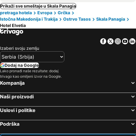
Prikaži sve smeštaje u Skala Panagia
pretraga hotela
Evropa
Grčka
Istočna Makedonija i Trakija
Ostrvo Tasos
Skala Panagia
Hotel Elvetia
Facebook
Twitter
Insta
Yo
Izaberi svoju zemlju
Dodaj na Google
Lako pronađi naše rezultate: dodaj
trivago kao omiljeni izvor na Google.
Kompanija
Naši proizvodi
Uslovi i politike
Podrška