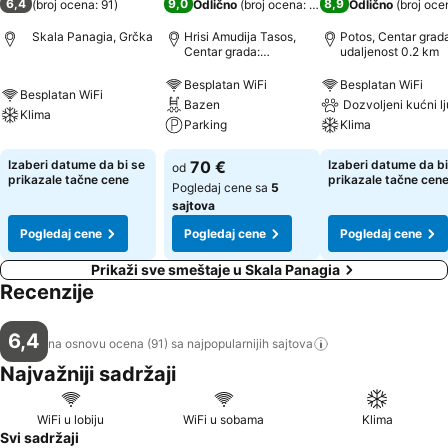
6,4
9,0
8,9
(
broj ocena: 91
)
Odlično
(
broj ocena: 446
)
Odlično
(
broj oce
Skala Panagia, Grčka
Hrisi Amudija Tasos,
Potos, Centar grad
Centar grada:
udaljenost 0.2 km
udaljenost 0.8 km
Besplatan WiFi
Besplatan WiFi
Besplatan WiFi
Bazen
Dozvoljeni kućni l
Klima
Parking
Klima
Izaberi datume da bi se
70 €
Izaberi datume da bi
od
prikazale tačne cene
prikazale tačne cen
Pogledaj cene sa
5
sajtova
Pogledaj cene
Pogledaj cene
Pogledaj cene
Prikaži sve smeštaje u Skala Panagia
Recenzije
6,4
na osnovu ocena (91) sa najpopularnijih
sajtova
Najvažniji sadržaji
WiFi u lobiju
WiFi u sobama
Klima
Svi sadržaji