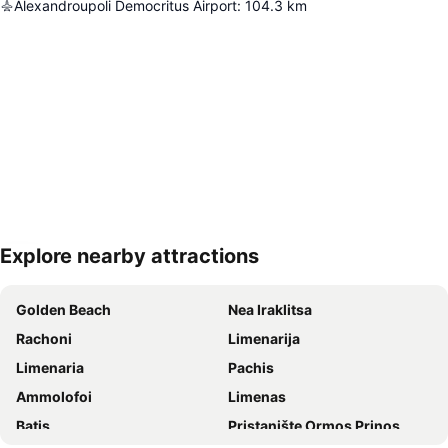
Alexandroupoli Democritus Airport
:
104.3
km
Explore nearby attractions
Proširi mapu
Golden Beach
Nea Iraklitsa
Rachoni
Limenarija
Limenaria
Pachis
Ammolofoi
Limenas
Βatis
Pristanište Ormos Prinos