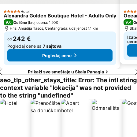
Arogi
Hotel
5 Zvezdice
4 Zvez
Alexandra Golden Boutique Hotel - Adults Only
Ocea
9,6
9,4
Odlično
(
broj ocena: 1.900
)
O
Hrisi Amudija Tasos, Centar grada: udaljenost 1.1 km
Skal
Izab
242 €
od
cen
Pogledaj cene sa
7 sajtova
Pogledaj cene
Prikaži sve smeštaje u Skala Panagia
seo_tlp_other_stays_title: Error: The intl string
context variable "lokacija" was not provided
to the string "undefined"