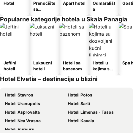
Hotel
Prenoćište
Apart hotel
Odmarališt
Gost
sa
a
doručkom
Popularne kategorije hotela u Skala Panagia
Jeftini
Luksuzni
Hoteli sa
Hoteli u
Spa h
hoteli
hoteli
bazenom
kojima su
dozvoljeni
Hotel Elvetia – destinacije u blizini
kućni
ljubimci
Hoteli Stavros
Hoteli Potos
Hoteli Uranupolis
Hoteli Sarti
Hoteli Asprovalta
Hoteli Limenas - Tasos
Hoteli Nea Vrasna
Hoteli Kavala
Hoteli Vurvuru