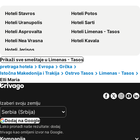
ljubimci
Hoteli Stavros
Hoteli Potos
Hoteli Uranupolis
Hoteli Sarti
Hoteli Asprovalta
Hoteli Limenas - Tasos
Hoteli Nea Vrasna
Hoteli Kavala
Hoteli Jerisos
Prikaži sve smeštaje u Limenas - Tasos
pretraga hotela
Evropa
Grčka
Istočna Makedonija i Trakija
Ostrvo Tasos
Limenas - Tasos
Elli Maria
Facebook
Twitter
Insta
Yo
Izaberi svoju zemlju
Dodaj na Google
Lako pronađi naše rezultate: dodaj
trivago kao omiljeni izvor na Google.
Kompanija