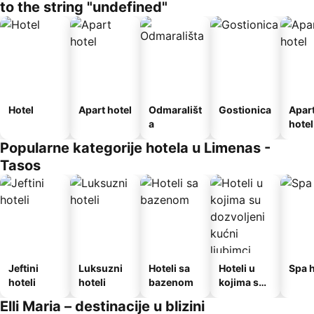
to the string "undefined"
Hotel
Apart hotel
Odmarališt
Gostionica
Apar
a
hotel
Popularne kategorije hotela u Limenas -
Tasos
Jeftini
Luksuzni
Hoteli sa
Hoteli u
Spa h
hoteli
hoteli
bazenom
kojima su
dozvoljeni
Elli Maria – destinacije u blizini
kućni