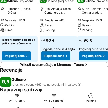
9,5
9,0
9,4
Odlično
(
broj ocena: 460
)
Odlično
(
broj ocena: 446
)
Odlično
(
broj oce
Limenas - Tasos,
Hrisi Amudija Tasos,
Skala Potamia Taso
Grčka
Centar grada:
Centar grada:
udaljenost 0.8 km
udaljenost 0.4 km
Besplatan WiFi
Besplatan WiFi
Besplatan WiFi
Parking
Bazen
Bazen
Klima
Parking
Parking
Izaberi datume da bi se
66 €
90 €
od
od
prikazale tačne cene
Pogledaj cene sa
4 sajta
Pogledaj cene sa
1 s
Pogledaj cene
Pogledaj cene
Pogledaj cene
Prikaži sve smeštaje u Limenas - Tasos
Recenzije
Odlično
9,5
na osnovu ocena (460) sa najpopularnijih
sajtova
Najvažniji sadržaji
WiFi u lobiju
WiFi u sobama
Parking