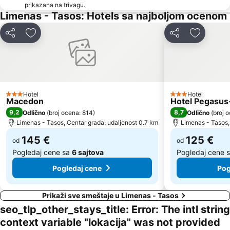
prikazana na trivagu.
Astrida
Port of Kavala
Limenas - Tasos: Hotels sa najboljom ocenom
Kazaviti
Rossogremos
Deli
Dodati u favorite
Deli
Dodati u 
Atspas
Plaža Glastres
Thassos Festival
Traditional Settlement of Kastro
Traditional Settlement of Alyki
Iris Gold
Agios Antonios
Trypiti
Hotel
Hotel
3 Zvezdice
3 Zvezdice
Arogi
Macedon
Hotel Pegasus-
9,2
8,7
Odlično
(
broj ocena: 814
)
Odlično
(
broj 
Limenas - Tasos, Centar grada: udaljenost 0.7 km
Limenas - Tasos,
145 €
125 €
od
od
Pogledaj cene sa
6 sajtova
Pogledaj cene 
Pogledaj cene
Pog
Prikaži sve smeštaje u Limenas - Tasos
seo_tlp_other_stays_title: Error: The intl string
context variable "lokacija" was not provided