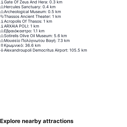
Gate Of Zeus And Hera
:
0.3
km
Hercules Sanctuary
:
0.4
km
Archeological Museum
:
0.5
km
Thassos Ancient Theater
:
1
km
Acropolis Of Thasos
:
1
km
ARXAIA POLI
:
1
km
Εβραιόκαστρο
:
1.1
km
Sotirelis Olive Oil Museum
:
5.6
km
Μουσείο Πολύγνωτου Βαγή
:
7.3
km
Κρωμνικό
:
36.6
km
Alexandroupoli Democritus Airport
:
105.5
km
Explore nearby attractions
Proširi mapu