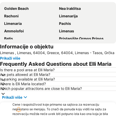
Golden Beach
Nea Iraklitsa
Rachoni
Limenarija
Limenaria
Pachis
Ammolofoi
Limenas
Βatis
Pristanište Ormos Prinos
Informacije o objektu
Aliki
Mermerna plaža
Limenas , Limenas, 64004, Greece, 64004, Limenas - Tasos, Grčka
Sarakina
Plaža Pefkari
Prikaži više
Psili Ammos
Nea Peramos
Frequently Asked Questions about Elli Maria
Makryammos
Plaža Perigiali
Is there a pool area at Elli Maria?
Are pets allowed at Elli Maria?
Irakleitsa Αlana
Traditional Settlement of Panagia
Is parking available at Elli Maria?
Keramoti
Plaža Paradise
Where is Elli Maria located?
Which popular attractions are close to Elli Maria?
Skala Marion
Limenas Port
Prikaži više
Ammoglossa - Keramoti
Τimios Stavros
Cene i raspoloživost koje primamo sa sajtova za rezervaciju
Toska
Dassilio Prinou
neprestano se menjaju. To znači da ponuda koju vidiš na sajtu za
Kavala International Airport
Νοtos
rezervaciju možda neće uvek biti potpuno ista kao ona koja je bila