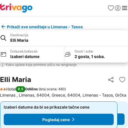
Favoriti
Prijavi
Men
Prikaži sve smeštaje u Limenas - Tasos
Destinacija
Elli Maria
Dolazak/odlazak
Gosti i sobe
Izaberi datume
2 gosta, 1 soba.
Kako uplate koje primimo utiču na rangiranje
Elli Maria
Deli
Do
Hotel
9,5
Odlično
(
broj ocena: 460
)
2 Zvezdice
Limenas , Limenas, 64004, Greece, 64004, Limenas - Tasos, Grčka
Izaberi datume da bi se prikazale tačne cene
Izaberi datume da bi se prikazale tačne cene
Pogledaj cene
Pogledaj cene