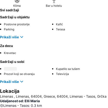
Klima
Bar u hotelu
Svi sadržaji
Sadržaji u objektu
Poslovne prostorije
Kafić
Parking
Terasa
Prikaži više
Za decu
Krevetac
Sadržaji u sobi
Kupatilo sa tušem
Prozori koji se otvaraju
Televizija
Prikaži više
Lokacija
Limenas , Limenas, 64004, Greece, 64004, Limenas - Tasos, Grčka
Udaljenost od: Elli Maria
Limenas - Tasos
:
0.3
km