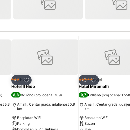
Dodati u favorite
Dodati u favorite
Hotel
Hotel
3 Zvezdice
5 Zvezdice
Deli
Deli
Hotel Il Nido
Hotel Miramalfi
8,8
9,7
9
)
Odlično
(
broj ocena: 709
)
Odlično
(
broj ocena: 1.558
ost 5.3
Amalfi, Centar grada: udaljenost 0.9
Amalfi, Centar grada: udalje
km
km
Besplatan WiFi
Besplatan WiFi
Parking
Bazen
Dozvoljeni kućni ljubimci
Spa