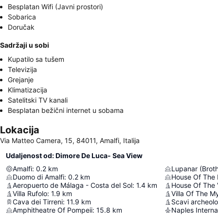
Besplatan Wifi (Javni prostori)
Sobarica
Doručak
Sadržaji u sobi
Kupatilo sa tušem
Televizija
Grejanje
Klimatizacija
Satelitski TV kanali
Besplatan bežični internet u sobama
Lokacija
Via Matteo Camera, 15, 84011, Amalfi, Italija
Udaljenost od: Dimore De Luca- Sea View
Amalfi
:
0.2
km
Lupanar (Broth
Duomo di Amalfi
:
0.2
km
House Of The
Aeropuerto de Málaga - Costa del Sol
:
1.4
km
House Of The V
Villa Rufolo
:
1.9
km
Villa Of The M
Cava dei Tirreni
:
11.9
km
Scavi archeolo
Amphitheatre Of Pompeii
:
15.8
km
Naples Internat