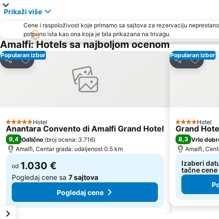
Prikaži više
Cene i raspoloživost koje primamo sa sajtova za rezervaciju neprestano
potpuno ista kao ona koja je bila prikazana na trivagu.
Amalfi: Hotels sa najboljom ocenom
Popularan izbor
Popularan izbor
Dodati u favorite
Dodati 
Deli
Deli
Hotel
Hotel
5 Zvezdice
4 Zvezdice
Anantara Convento di Amalfi Grand Hotel
Grand Hote
9,4
8,3
Odlično
(
broj ocena: 3.716
)
Vrlo dobr
Amalfi, Centar grada: udaljenost 0.5 km
Amalfi, Cent
Izaberi dat
1.030 €
od
tačne cene
Pogledaj cene sa
7 sajtova
Po
Pogledaj cene