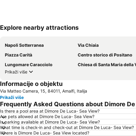
Explore nearby attractions
Napoli Sotterranea
Via Chiaia
Piazza Carità
Centro storico di Positano
Lungomare Caracciolo
Chiesa di Santa Maria della 
Prikaži više
Informacije o objektu
Via Matteo Camera, 15, 84011, Amalfi, Italija
Prikaži više
Frequently Asked Questions about Dimore De
Is there a pool area at Dimore De Luca- Sea View?
Are pets allowed at Dimore De Luca- Sea View?
Is parking available at Dimore De Luca- Sea View?
What time is check-in and check-out at Dimore De Luca- Sea View?
Where is Dimore De Luca- Sea View located?