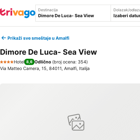
Destinacija
Dolazak/odlaz
Izaberi dat
Prikaži sve smeštaje u Amalfi
Dimore De Luca- Sea View
Hotel
Odlično
(
broj ocena: 354
)
8,6
4 Zvezdice
Via Matteo Camera, 15, 84011, Amalfi, Italija