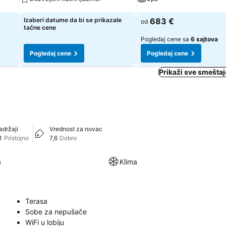
Pogledaj cene
Pogledaj cene
Izaberi datume da bi se prikazale
683 €
od
tačne cene
Pogledaj cene sa
6 sajtova
Pogledaj cene
Pogledaj cene
Prikaži sve smeštaj
adržaji
Vrednost za novac
1
Pristojno
7,6
Dobro
a
Klima
Terasa
Sobe za nepušače
WiFi u lobiju