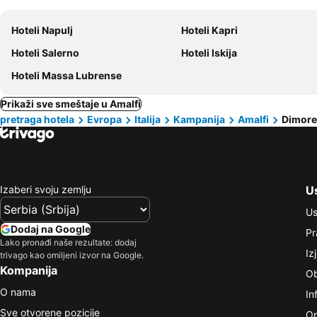
Hoteli Napulj
Hoteli Kapri
Hoteli Salerno
Hoteli Iskija
Hoteli Massa Lubrense
Prikaži sve smeštaje u Amalfi
pretraga hotela
Evropa
Italija
Kampanija
Amalfi
Dimore
Izaberi svoju zemlju
Us
Us
Dodaj na Google
Pr
Lako pronađi naše rezultate: dodaj
Iz
trivago kao omiljeni izvor na Google.
Kompanija
Ob
O nama
In
Sve otvorene pozicije
Op