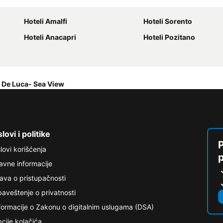
Hoteli Amalfi
Hoteli Sorento
Hoteli Anacapri
Hoteli Pozitano
 De Luca- Sea View
lovi i politike
P
lovi korišćenja
avne informacije
java o pristupačnosti
aveštenje o privatnosti
formacije o Zakonu o digitalnim uslugama (DSA)
cije kolačića