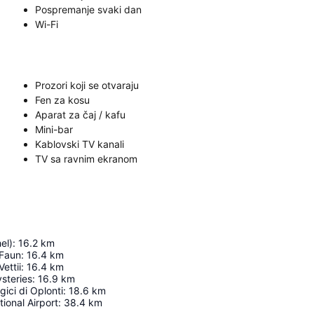
Pospremanje svaki dan
Wi-Fi
Prozori koji se otvaraju
Fen za kosu
Aparat za čaj / kafu
Mini-bar
Kablovski TV kanali
TV sa ravnim ekranom
el)
:
16.2
km
 Faun
:
16.4
km
ettii
:
16.4
km
ysteries
:
16.9
km
gici di Oplonti
:
18.6
km
ional Airport
:
38.4
km