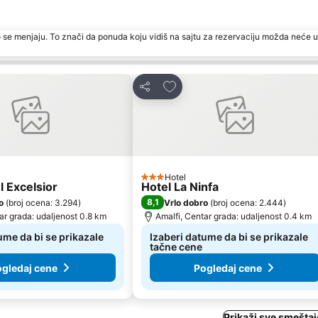
 se menjaju. To znači da ponuda koju vidiš na sajtu za rezervaciju možda neće u
u favorite
Dodati u favorite
Deli
Hotel
3 Zvezdice
l Excelsior
Hotel La Ninfa
8,1
o
(
broj ocena: 3.294
)
Vrlo dobro
(
broj ocena: 2.444
)
ar grada: udaljenost 0.8 km
Amalfi, Centar grada: udaljenost 0.4 km
ume da bi se prikazale
Izaberi datume da bi se prikazale
tačne cene
gledaj cene
Pogledaj cene
Prikaži sve smeštaj