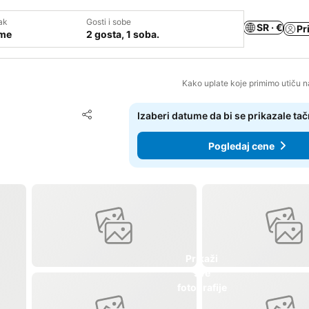
ak
Gosti i sobe
SR · €
Pr
ume
2 gosta, 1 soba.
Kako uplate koje primimo utiču n
Dodati u favorite
Izaberi datume da bi se prikazale ta
Deli
Pogledaj cene