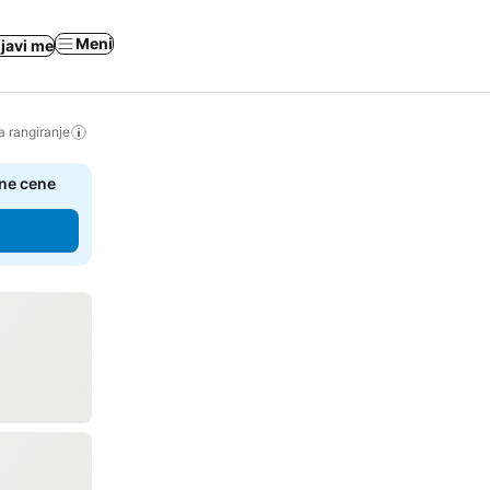
Meni
ijavi me
a rangiranje
čne cene