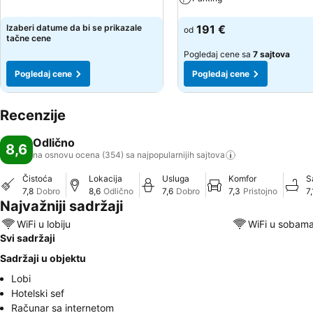
Pogledaj cene
Pogledaj cene
Izaberi datume da bi se prikazale
191 €
od
tačne cene
Pogledaj cene sa
7 sajtova
Pogledaj cene
Pogledaj cene
Recenzije
Odlično
8,6
na osnovu ocena (354) sa najpopularnijih
sajtova
Čistoća
Lokacija
Usluga
Komfor
S
7,8
Dobro
8,6
Odlično
7,6
Dobro
7,3
Pristojno
7,
Najvažniji sadržaji
WiFi u lobiju
WiFi u sobam
Svi sadržaji
Sadržaji u objektu
Lobi
Hotelski sef
Računar sa internetom