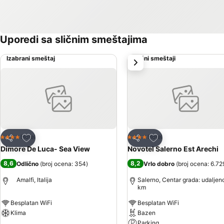
Uporedi sa sličnim smeštajima
Izabrani smeštaj
Slični smeštaji
sledeće
Dodati u favorite
Dodati u favorite
Hotel
Hotel
4 Zvezdice
4 Zvezdice
Deli
Deli
Dimore De Luca- Sea View
Novotel Salerno Est Arechi
8,6
8,2
Odlično
(
broj ocena: 354
)
Vrlo dobro
(
broj ocena: 6.72
Amalfi, Italija
Salerno, Centar grada: udaljen
km
Besplatan WiFi
Besplatan WiFi
Klima
Bazen
Parking