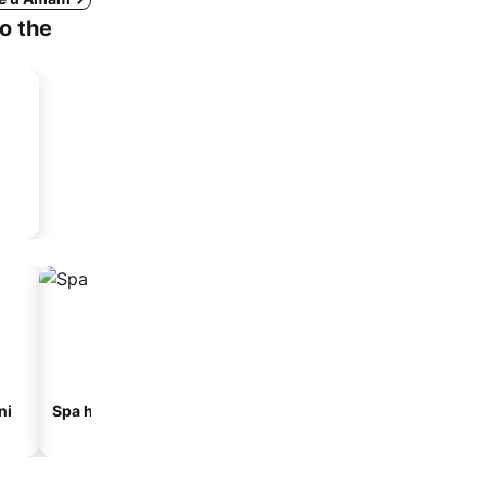
to the
ni
Spa hoteli
Hoteli na plaži