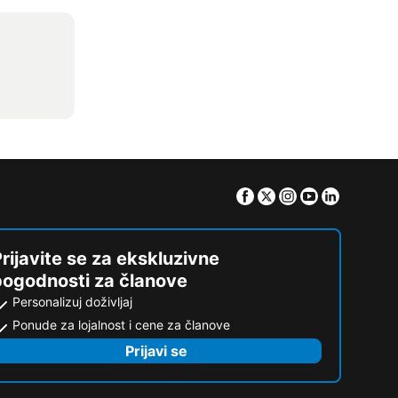
Facebook
Twitter
Instagram
Youtube
Linkedin
rijavite se za ekskluzivne
pogodnosti za članove
Personalizuj doživljaj
Ponude za lojalnost i cene za članove
Prijavi se