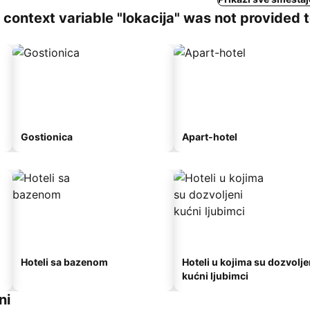
ng context variable "lokacija" was not provided 
Gostionica
Apart-hotel
Hoteli sa bazenom
Hoteli u kojima su dozvolje
kućni ljubimci
ni