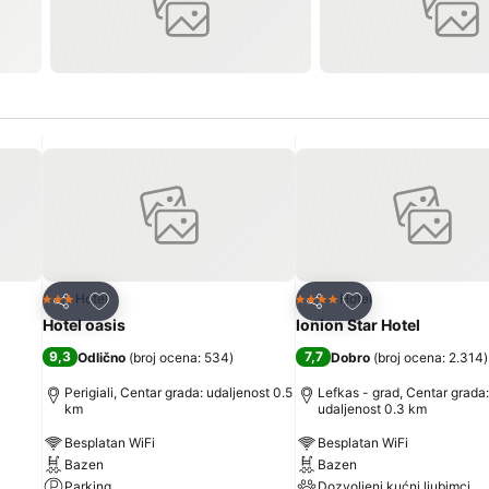
Dodati u favorite
Dodati u favorite
Hotel
Hotel
3 Zvezdice
4 Zvezdice
Deli
Deli
Hotel oasis
Ionion Star Hotel
9,3
7,7
Odlično
(
broj ocena: 534
)
Dobro
(
broj ocena: 2.314
)
Perigiali, Centar grada: udaljenost 0.5
Lefkas - grad, Centar grada:
km
udaljenost 0.3 km
Besplatan WiFi
Besplatan WiFi
Bazen
Bazen
Parking
Dozvoljeni kućni ljubimci