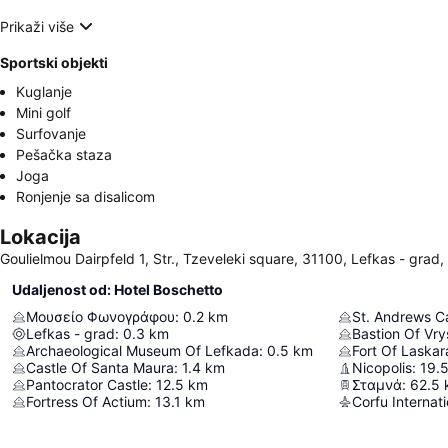
Prikaži više
Sportski objekti
Kuglanje
Mini golf
Surfovanje
Pešačka staza
Joga
Ronjenje sa disalicom
Lokacija
Goulielmou Dairpfeld 1, Str., Tzeveleki square, 31100, Lefkas - grad
Udaljenost od: Hotel Boschetto
Μουσείο Φωνογράφου
:
0.2
km
St. Andrews C
Lefkas - grad
:
0.3
km
Bastion Of Vry
Archaeological Museum Of Lefkada
:
0.5
km
Fort Of Laskar
Castle Of Santa Maura
:
1.4
km
Nicopolis
:
19.
Pantocrator Castle
:
12.5
km
Σταμνά
:
62.5
Fortress Of Actium
:
13.1
km