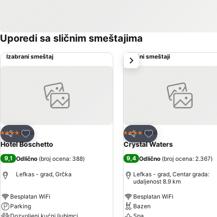
Uporedi sa sličnim smeštajima
Izabrani smeštaj
Slični smeštaji
sledeće
Dodati u favorite
Dodati u favorite
Hotel
Hotel
4 Zvezdice
4 Zvezdice
Deli
Deli
Hotel Boschetto
Crystal Waters
9,1
9,4
Odlično
(
broj ocena: 388
)
Odlično
(
broj ocena: 2.367
)
Lefkas - grad, Grčka
Lefkas - grad, Centar grada:
udaljenost 8.9 km
Besplatan WiFi
Besplatan WiFi
Parking
Bazen
Dozvoljeni kućni ljubimci
Spa