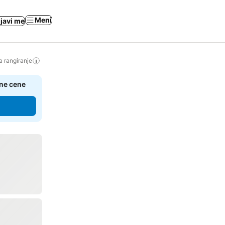
Meni
ijavi me
a rangiranje
čne cene