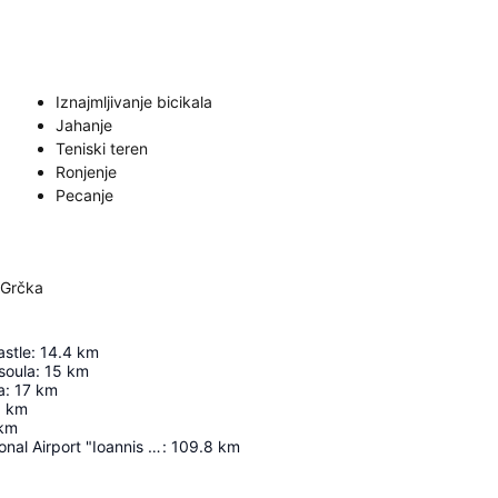
Iznajmljivanje bicikala
Jahanje
Teniski teren
Ronjenje
Pecanje
, Grčka
astle
:
14.4
km
soula
:
15
km
a
:
17
km
5
km
km
Corfu International Airport "Ioannis Kapodistrias"
:
109.8
km