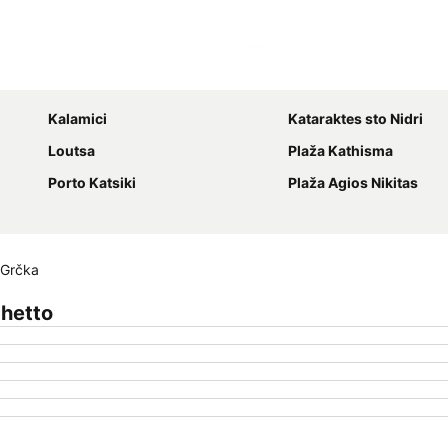
Proširi mapu
Kalamici
Kataraktes sto Nidri
Loutsa
Plaža Kathisma
Porto Katsiki
Plaža Agios Nikitas
, Grčka
chetto