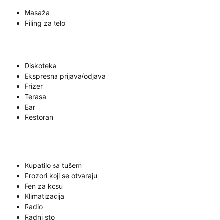
Masaža
Piling za telo
Diskoteka
Ekspresna prijava/odjava
Frizer
Terasa
Bar
Restoran
Kupatilo sa tušem
Prozori koji se otvaraju
Fen za kosu
Klimatizacija
Radio
Radni sto