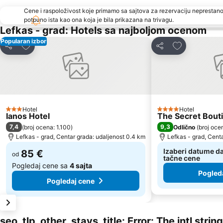
Cene i raspoloživost koje primamo sa sajtova za rezervaciju neprestano
potpuno ista kao ona koja je bila prikazana na trivagu.
Lefkas - grad: Hotels sa najboljom ocenom
Popularan izbor
Dodati u favorite
Dodati u favo
Deli
Deli
Hotel
Hotel
3 Zvezdice
4 Zvezdice
Ianos Hotel
The Secret Bout
7,4
9,3
(
broj ocena: 1.100
)
Odlično
(
broj oce
Lefkas - grad, Centar grada: udaljenost 0.4 km
Lefkas - grad, Cent
Izaberi datume da
85 €
od
tačne cene
Pogledaj cene sa
4 sajta
Pogled
Pogledaj cene
seo_tlp_other_stays_title: Error: The intl stri