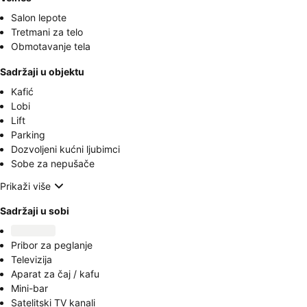
Salon lepote
Tretmani za telo
Obmotavanje tela
Sadržaji u objektu
Kafić
Lobi
Lift
Parking
Dozvoljeni kućni ljubimci
Sobe za nepušače
Prikaži više
Sadržaji u sobi
Pribor za peglanje
Televizija
Aparat za čaj / kafu
Mini-bar
Satelitski TV kanali