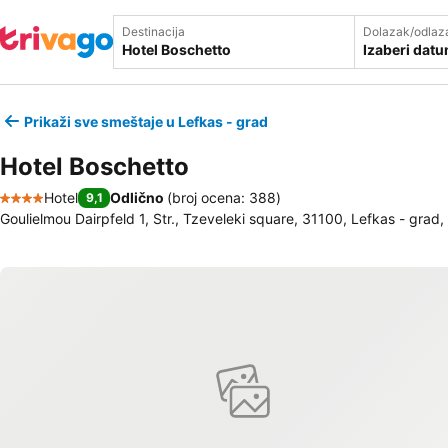
Destinacija
Dolazak/odlaz
Izaberi dat
Prikaži sve smeštaje u Lefkas - grad
Hotel Boschetto
Hotel
Odlično
(
broj ocena: 388
)
9,1
4 Zvezdice
Goulielmou Dairpfeld 1, Str., Tzeveleki square, 31100, Lefkas - grad