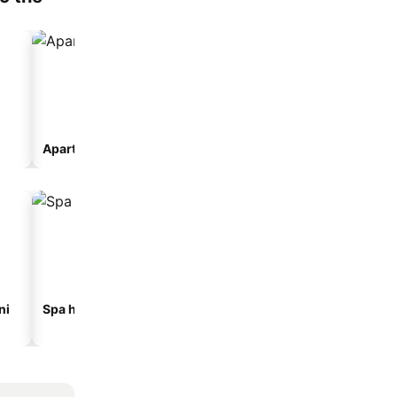
Apart-hotel
ni
Spa hoteli
Hoteli na plaži