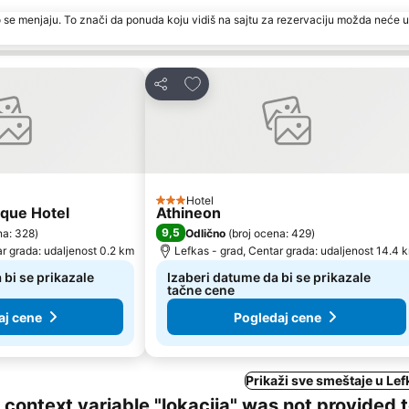
 se menjaju. To znači da ponuda koju vidiš na sajtu za rezervaciju možda neće u
rite
Dodati u favorite
Deli
Hotel
3 Zvezdice
ique Hotel
Athineon
9,5
na: 328
)
Odlično
(
broj ocena: 429
)
ar grada: udaljenost 0.2 km
Lefkas - grad, Centar grada: udaljenost 14.4 
 bi se prikazale
Izaberi datume da bi se prikazale
tačne cene
aj cene
Pogledaj cene
Prikaži sve smeštaje u Lef
ng context variable "lokacija" was not provided 