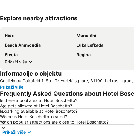
Explore nearby attractions
Nidri
Monolithi
Beach Ammoudia
Luka Lefkada
Sivota
Regina
Prikaži više
Informacije o objektu
Goulielmou Dairpfeld 1, Str., Tzeveleki square, 31100, Lefkas - grad
Prikaži više
Frequently Asked Questions about Hotel Bos
Is there a pool area at Hotel Boschetto?
Are pets allowed at Hotel Boschetto?
Is parking available at Hotel Boschetto?
Where is Hotel Boschetto located?
Which popular attractions are close to Hotel Boschetto?
Prikaži više