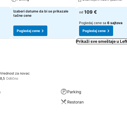
Pogledaj cene
Pogledaj cene
Izaberi datume da bi se prikazale
109 €
od
tačne cene
Pogledaj cene sa
6 sajtova
Pogledaj cene
Pogledaj cene
Prikaži sve smeštaje u Lef
Vrednost za novac
8,5
Odlično
a
Parking
Restoran