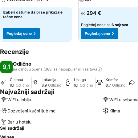
Pogledaj cene
Pogledaj cene
Izaberi datume da bi se prikazale
294 €
od
tačne cene
Pogledaj cene sa
6 sajtova
Pogledaj cene
Pogledaj cene
Recenzije
Odlično
9,1
na osnovu ocena (388) sa najpopularnijih
sajtova
Čistoća
Lokacija
Usluga
Komfor
9,1
Odlično
8,9
Odlično
9,1
Odlično
8,7
Odlično
Najvažniji sadržaji
WiFi u lobiju
WiFi u sobam
Dozvoljeni kućni ljubimci
Klima
Bar u hotelu
Svi sadržaji
Velnes