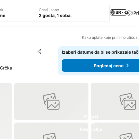
ak
Gosti i sobe
SR · €
Pr
ume
2 gosta, 1 soba.
Kako uplate koje primimo utiču n
Dodati u favorite
Izaberi datume da bi se prikazale ta
Deli
Pogledaj cene
, Grčka