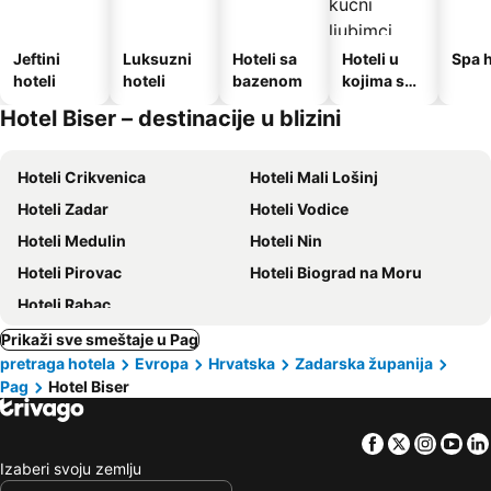
Jeftini
Luksuzni
Hoteli sa
Hoteli u
Spa h
hoteli
hoteli
bazenom
kojima su
dozvoljeni
Hotel Biser – destinacije u blizini
kućni
ljubimci
Hoteli Crikvenica
Hoteli Mali Lošinj
Hoteli Zadar
Hoteli Vodice
Hoteli Medulin
Hoteli Nin
Hoteli Pirovac
Hoteli Biograd na Moru
Hoteli Rabac
Prikaži sve smeštaje u Pag
pretraga hotela
Evropa
Hrvatska
Zadarska županija
Pag
Hotel Biser
Facebook
Twitter
Insta
Yo
Izaberi svoju zemlju