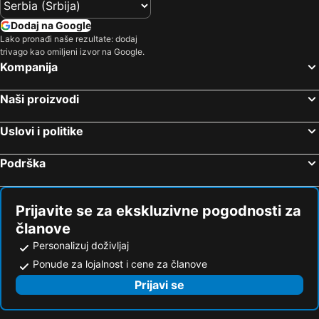
Dodaj na Google
Lako pronađi naše rezultate: dodaj
trivago kao omiljeni izvor na Google.
Kompanija
Naši proizvodi
Uslovi i politike
Podrška
Prijavite se za ekskluzivne pogodnosti za
članove
Personalizuj doživljaj
Ponude za lojalnost i cene za članove
Prijavi se