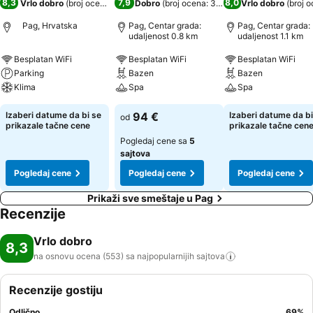
8,3
7,9
8,0
Vrlo dobro
(
broj ocena: 553
)
Dobro
(
broj ocena: 3.098
)
Vrlo dobro
(
broj o
Pag, Hrvatska
Pag, Centar grada:
Pag, Centar grada:
udaljenost 0.8 km
udaljenost 1.1 km
Besplatan WiFi
Besplatan WiFi
Besplatan WiFi
Parking
Bazen
Bazen
Klima
Spa
Spa
Izaberi datume da bi se
94 €
Izaberi datume da bi
od
prikazale tačne cene
prikazale tačne cen
Pogledaj cene sa
5
sajtova
Pogledaj cene
Pogledaj cene
Pogledaj cene
Prikaži sve smeštaje u Pag
Recenzije
Vrlo dobro
8,3
na osnovu ocena (553) sa najpopularnijih
sajtova
Recenzije gostiju
Odlično
69
%