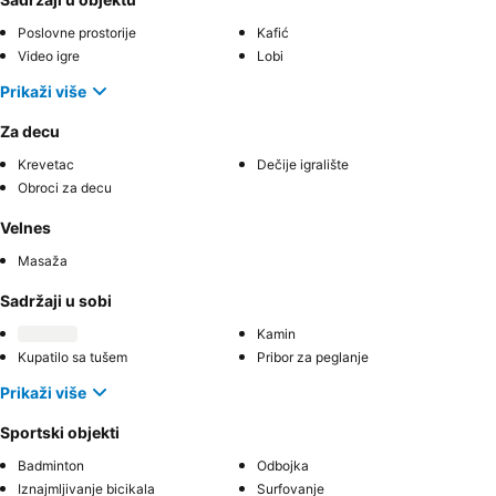
Poslovne prostorije
Kafić
Video igre
Lobi
Prikaži više
Za decu
Krevetac
Dečije igralište
Obroci za decu
Velnes
Masaža
Sadržaji u sobi
Kamin
Kupatilo sa tušem
Pribor za peglanje
Prikaži više
Sportski objekti
Badminton
Odbojka
Iznajmljivanje bicikala
Surfovanje