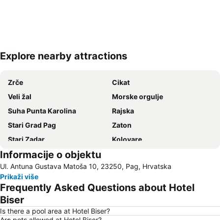
Explore nearby attractions
Proširi mapu
Zrče
Cikat
Veli žal
Morske orgulje
Suha Punta Karolina
Rajska
Stari Grad Pag
Zaton
Stari Zadar
Kolovare
Informacije o objektu
Novaljia
Borik
Ul. Antuna Gustava Matoša 10, 23250, Pag, Hrvatska
Avtobusni kolodvor Zadar - Liburnija
Šimuni
Prikaži više
Sakarun Beach
Punta Veli Lošinj
Frequently Asked Questions about Hotel
Biser
Is there a pool area at Hotel Biser?
Are pets allowed at Hotel Biser?