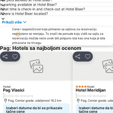
Is parking available at Hotel Biser?
What time is check-in and check-out at Hotel Biser?
Where is Hotel Biser located?
Prikaži više
Cene i raspoloživost koje primamo sa sajtova za rezervaciju
neprestano se menjaju. To znači da ponuda koju vidiš na sajtu za
rezervaciju možda neće uvek biti potpuno ista kao ona koja je bila
prikazana na trivagu.
Pag: Hotels sa najboljom ocenom
Deli
Dodati u favorite
Deli
Dodati u favo
Hotel
Hotel
4 Zvezdice
Pag Vlasici
Hotel Meridijan
/
/
Ocena nije dostupna
Ocena nije dostupna
Pag, Centar grada: udaljenost 18.2 km
Pag, Centar grada: uda
Izaberi datume da bi se prikazale
Izaberi datume da bi
tačne cene
tačne cene