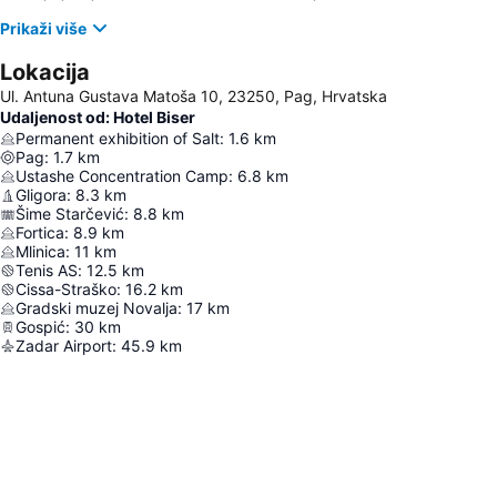
Prikaži više
Lokacija
Ul. Antuna Gustava Matoša 10, 23250, Pag, Hrvatska
Udaljenost od: Hotel Biser
Permanent exhibition of Salt
:
1.6
km
Pag
:
1.7
km
Ustashe Concentration Camp
:
6.8
km
Gligora
:
8.3
km
Šime Starčević
:
8.8
km
Fortica
:
8.9
km
Mlinica
:
11
km
Tenis AS
:
12.5
km
Cissa-Straško
:
16.2
km
Gradski muzej Novalja
:
17
km
Gospić
:
30
km
Zadar Airport
:
45.9
km