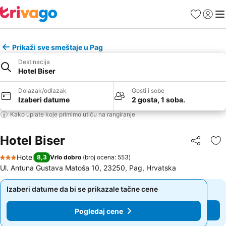
Favoriti
Prijavi
Men
Prikaži sve smeštaje u Pag
Destinacija
Hotel Biser
Dolazak/odlazak
Gosti i sobe
Izaberi datume
2 gosta, 1 soba.
Kako uplate koje primimo utiču na rangiranje
Hotel Biser
Deli
Do
Hotel
8,3
Vrlo dobro
(
broj ocena: 553
)
3 Zvezdice
Ul. Antuna Gustava Matoša 10, 23250, Pag, Hrvatska
Izaberi datume da bi se prikazale tačne cene
Izaberi datume da bi se prikazale tačne cene
Pogledaj cene
Pogledaj cene