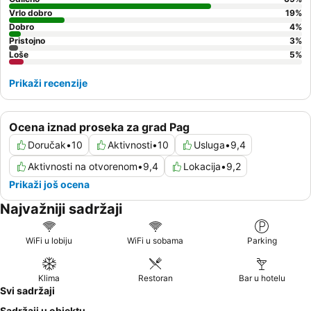
Vrlo dobro
19
%
Dobro
4
%
Pristojno
3
%
Loše
5
%
Prikaži recenzije
Ocena iznad proseka za grad Pag
Doručak
•
10
Aktivnosti
•
10
Usluga
•
9,4
Aktivnosti na otvorenom
•
9,4
Lokacija
•
9,2
Prikaži još ocena
Najvažniji sadržaji
WiFi u lobiju
WiFi u sobama
Parking
Klima
Restoran
Bar u hotelu
Svi sadržaji
Sadržaji u objektu