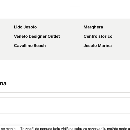
Proširi mapu
Lido Jesolo
Marghera
Veneto Designer Outlet
Centro storico
Cavallino Beach
Jesolo Marina
ina
 se menjaju. To znači da ponuda koju vidiš na sajtu za rezervaciju možda neće u