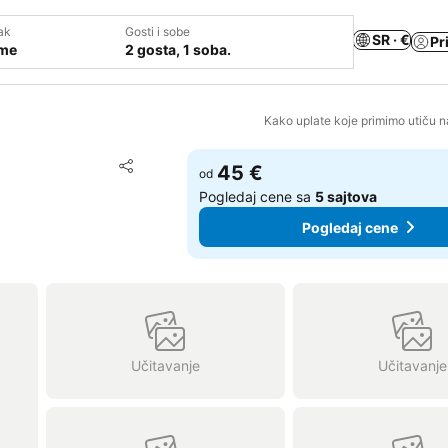
ak
Gosti i sobe
SR · €
Pr
ume
2 gosta, 1 soba.
Kako uplate koje primimo utiču n
Dodati u favorite
45 €
od
Deli
Pogledaj cene sa
5 sajtova
Pogledaj cene
Učitavanje
Učitavanje