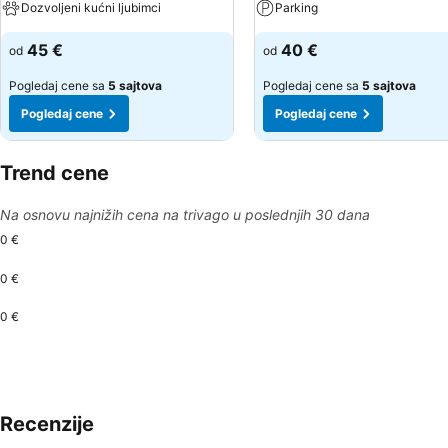
Dozvoljeni kućni ljubimci
Parking
45 €
40 €
od
od
Pogledaj cene sa
5 sajtova
Pogledaj cene sa
5 sajtova
Pogledaj cene
Pogledaj cene
Trend cene
Na osnovu najnižih cena na trivago u poslednjih 30 dana
0 €
0 €
0 €
Recenzije