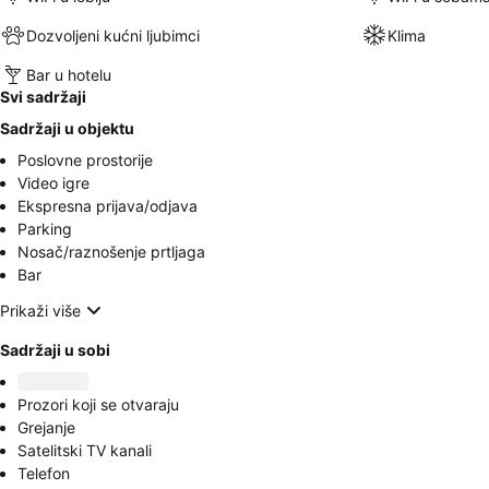
Dozvoljeni kućni ljubimci
Klima
Bar u hotelu
Svi sadržaji
Sadržaji u objektu
Poslovne prostorije
Video igre
Ekspresna prijava/odjava
Parking
Nosač/raznošenje prtljaga
Bar
Prikaži više
Sadržaji u sobi
Prozori koji se otvaraju
Grejanje
Satelitski TV kanali
Telefon