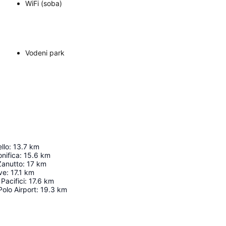
WiFi (soba)
Vodeni park
llo
:
13.7
km
nifica
:
15.6
km
Zanutto
:
17
km
ave
:
17.1
km
Pacifici
:
17.6
km
olo Airport
:
19.3
km