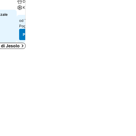
Dozvoljeni kućni ljubimci
Dozvoljeni kućni ljubimci
Klima
azale
Izaberi datume da bi se pr
tačne cene
141 €
od
Pogledaj cene sa
1 sajta
Pogledaj cene
Pogledaj cene
 di Jesolo