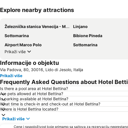
Explore nearby attractions
Železnička stanica Venecija - Mestre
Linjano
Sottomarina
Bibione Pineda
Airport Marco Polo
Sottomarina
Prikaži više
Informacije o objektu
Via Padova, 80, 30016, Lido di Jesolo, Italija
Prikaži više
Frequently Asked Questions about Hotel Bett
Is there a pool area at Hotel Bettina?
Are pets allowed at Hotel Bettina?
Is parking available at Hotel Bettina?
What time is check-in and check-out at Hotel Bettina?
Where is Hotel Bettina located?
Prikaži više
Cene i raspoloživost koje primamo sa sajtova za rezervaciju neprestano