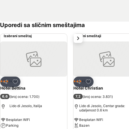
Uporedi sa sličnim smeštajima
Izabrani smeštaj
Slični smeštaji
sledeće
Dodati u favorite
Dodati u favorite
Hotel
Hotel
3 Zvezdice
3 Zvezdice
Deli
Deli
Hotel Bettina
Hotel Christian
6,6
7,2
(
broj ocena: 1.700
)
(
broj ocena: 3.831
)
Lido di Jesolo, Italija
Lido di Jesolo, Centar grada:
udaljenost 0.6 km
Besplatan WiFi
Besplatan WiFi
Parking
Bazen