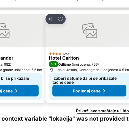
rite
Dodati u favorite
Deli
Hotel
4 Zvezdice
xander
Hotel Carlton
9,1
na: 982
)
Odlično
(
broj ocena: 756
)
ar grada: udaljenost 6.6 km
Lido di Jesolo, Centar grada: udaljenost 0.5 k
bi se prikazale
Izaberi datume da bi se prikazale
tačne cene
j cene
Pogledaj cene
Prikaži sve smeštaje u Lido
ng context variable "lokacija" was not provided 