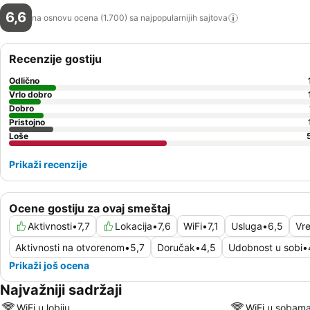
6,6
na osnovu ocena (1.700) sa najpopularnijih
sajtova
Recenzije gostiju
Odlično
Vrlo dobro
Dobro
Pristojno
Loše
Prikaži recenzije
Ocene gostiju za ovaj smeštaj
Aktivnosti
•
7,7
Lokacija
•
7,6
WiFi
•
7,1
Usluga
•
6,5
Vr
Aktivnosti na otvorenom
•
5,7
Doručak
•
4,5
Udobnost u sobi
•
Prikaži još ocena
Najvažniji sadržaji
WiFi u lobiju
WiFi u sobam