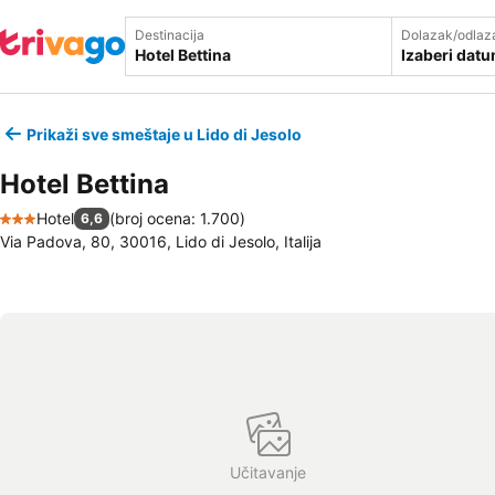
Destinacija
Dolazak/odlaz
Izaberi dat
Prikaži sve smeštaje u Lido di Jesolo
Hotel Bettina
Hotel
(
broj ocena: 1.700
)
6,6
3 Zvezdice
Via Padova, 80, 30016, Lido di Jesolo, Italija
Učitavanje