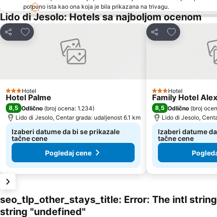
potpuno ista kao ona koja je bila prikazana na trivagu.
Lido di Jesolo: Hotels sa najboljom ocenom
Dodati u favorite
Dodati u favo
Deli
Deli
Hotel
Hotel
3 Zvezdice
3 Zvezdice
Hotel Palme
Family Hotel Ale
8,5
8,5
Odlično
(
broj ocena: 1.234
)
Odlično
(
broj oce
Lido di Jesolo, Centar grada: udaljenost 6.1 km
Lido di Jesolo, Cent
Izaberi datume da bi se prikazale
Izaberi datume da 
tačne cene
tačne cene
Pogledaj cene
Pogleda
seo_tlp_other_stays_title: Error: The intl stri
string "undefined"