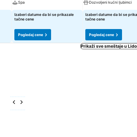
Spa
Dozvoljeni kućni ljubimci
Izaberi datume da bi se prikazale
Izaberi datume da bi se prik
tačne cene
tačne cene
Pogledaj cene
Pogledaj cene
Prikaži sve smeštaje u Lido