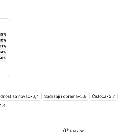
15
%
10
%
11
%
14
%
50
%
ednost za novac
•
6,4
Sadržaji i oprema
•
5,8
Čistoća
•
5,7
4,4
a
Parking