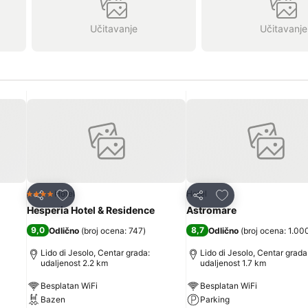
Učitavanje
Učitavanje
Dodati u favorite
Dodati u favorite
Hotel
Hotel
4 Zvezdice
Deli
Deli
Hesperia Hotel & Residence
Astromare
9,0
8,7
Odlično
(
broj ocena: 747
)
Odlično
(
broj ocena: 1.00
Lido di Jesolo, Centar grada:
Lido di Jesolo, Centar grada
udaljenost 2.2 km
udaljenost 1.7 km
Besplatan WiFi
Besplatan WiFi
Bazen
Parking