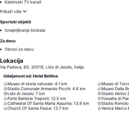
Kablovski TV kanali
Prikaži više
Sportski objekti
Iznajmljivanje bicikala
Za decu
Obroci za decu
Lokacija
Via Padova, 80, 30016, Lido di Jesolo, Italija
Udaljenost od: Hotel Bettina
Museo di storia naturale
:
4.1
km
Museo di Torce
Stadio Comunale Armando Picchi
:
4.6
km
Museo Della Bo
Lido di Jesolo
:
7
km
Stadio Verino 
Forte Batteria Treporti
:
12.5
km
Fossalta di Pi
Cathedral Of Santa Maria Assunta
:
13.6
km
Stadio Romolo 
Church Of Santa Fosca
:
13.7
km
Venice Marco P