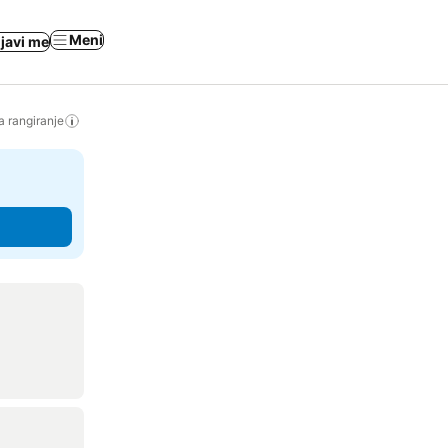
Meni
ijavi me
a rangiranje