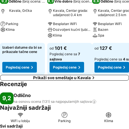
9,2
8,3
8,6
Odlično
(
broj ocena: 131
)
Vrlo dobro
(
broj ocena: 13.716
Odlično
)
(
broj oce
Kavala, Grčka
Kavala, Centar grada:
Kavala, Centar gra
udaljenost 0.4 km
udaljenost 2.5 km
Parking
Besplatan WiFi
Besplatan WiFi
Klima
Dozvoljeni kućni ljubimci
Bazen
Klima
Spa
Pogledaj cene
Pogledaj cene
Pogledaj cene
Izaberi datume da bi se
101 €
127 €
od
od
prikazale tačne cene
Pogledaj cene sa
7
sajtova
Pogledaj cene sa
4 s
Pogledaj cene
Pogledaj cene
Pogledaj cene
Prikaži sve smeštaje u Kavala
Recenzije
Odlično
9,2
na osnovu ocena (131) sa najpopularnijih
sajtova
Najvažniji sadržaji
WiFi u lobiju
Parking
Klima
Svi sadržaji