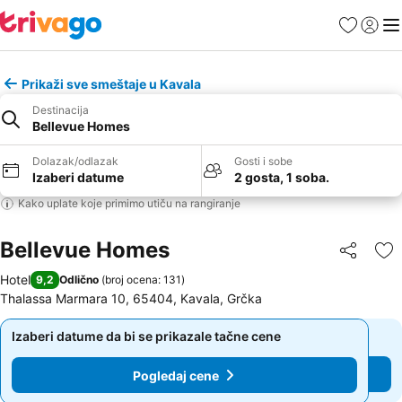
Favoriti
Prijavi
Men
Prikaži sve smeštaje u Kavala
Destinacija
Bellevue Homes
Dolazak/odlazak
Gosti i sobe
Izaberi datume
2 gosta, 1 soba.
Kako uplate koje primimo utiču na rangiranje
Bellevue Homes
Deli
Do
Hotel
9,2
Odlično
(
broj ocena: 131
)
Thalassa Marmara 10, 65404, Kavala, Grčka
Izaberi datume da bi se prikazale tačne cene
Izaberi datume da bi se prikazale tačne cene
Pogledaj cene
Pogledaj cene