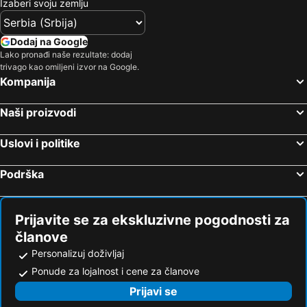
Izaberi svoju zemlju
Dodaj na Google
Lako pronađi naše rezultate: dodaj
trivago kao omiljeni izvor na Google.
Kompanija
Naši proizvodi
Uslovi i politike
Podrška
Prijavite se za ekskluzivne pogodnosti za
članove
Personalizuj doživljaj
Ponude za lojalnost i cene za članove
Prijavi se