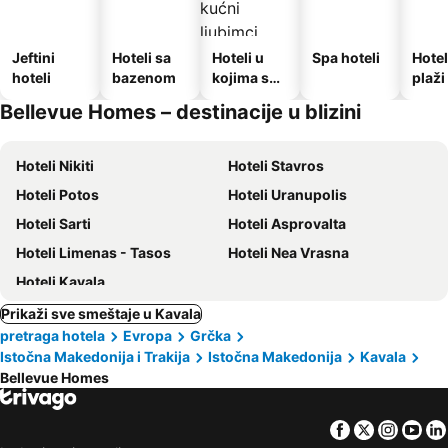
Jeftini
Hoteli sa
Hoteli u
Spa hoteli
Hotel
hoteli
bazenom
kojima su
plaži
dozvoljeni
Bellevue Homes – destinacije u blizini
kućni
ljubimci
Hoteli Nikiti
Hoteli Stavros
Hoteli Potos
Hoteli Uranupolis
Hoteli Sarti
Hoteli Asprovalta
Hoteli Limenas - Tasos
Hoteli Nea Vrasna
Hoteli Kavala
Prikaži sve smeštaje u Kavala
pretraga hotela
Evropa
Grčka
Istočna Makedonija i Trakija
Istočna Makedonija
Kavala
Bellevue Homes
Facebook
Twitter
Insta
Yo