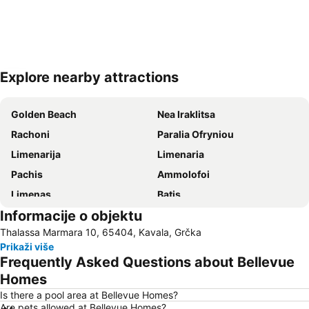
Explore nearby attractions
Proširi mapu
Golden Beach
Nea Iraklitsa
Rachoni
Paralia Ofryniou
Limenarija
Limenaria
Pachis
Ammolofoi
Limenas
Βatis
Informacije o objektu
Pristanište Ormos Prinos
Aliki
Thalassa Marmara 10, 65404, Kavala, Grčka
Mermerna plaža
Sarakina
Prikaži više
Plaža Pefkari
Psili Ammos
Frequently Asked Questions about Bellevue
Nea Peramos
Plaža Perigiali
Homes
Makryammos
Irakleitsa Αlana
Is there a pool area at Bellevue Homes?
Are pets allowed at Bellevue Homes?