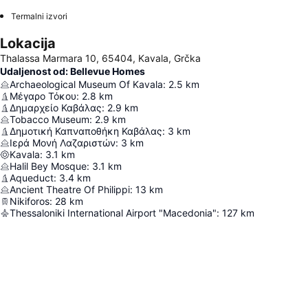
Termalni izvori
Lokacija
Thalassa Marmara 10, 65404, Kavala, Grčka
Udaljenost od: Bellevue Homes
Archaeological Museum Of Kavala
:
2.5
km
Μέγαρο Τόκου
:
2.8
km
Δημαρχείο Καβάλας
:
2.9
km
Τοbacco Μuseum
:
2.9
km
Δημοτική Καπναποθήκη Καβάλας
:
3
km
Ιερά Μονή Λαζαριστών
:
3
km
Kavala
:
3.1
km
Halil Bey Mosque
:
3.1
km
Aqueduct
:
3.4
km
Ancient Theatre Of Philippi
:
13
km
Nikiforos
:
28
km
Thessaloniki International Airport "Macedonia"
:
127
km