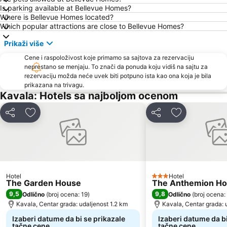
Keramoti
Skala Marion
Is parking available at Bellevue Homes?
Where is Bellevue Homes located?
Traditional Settlement of Panagia
Plaža Paradise
Which popular attractions are close to Bellevue Homes?
Toska
Τimios Stavros
Prikaži više
Ammoglossa - Keramoti
Limenas Port
Cene i raspoloživost koje primamo sa sajtova za rezervaciju
Port of Kavala
Kavala International Airport
neprestano se menjaju. To znači da ponuda koju vidiš na sajtu za
rezervaciju možda neće uvek biti potpuno ista kao ona koja je bila
Dassilio Prinou
Νοtos
prikazana na trivagu.
Astrida
Plaža Glastres
Kavala: Hotels sa najboljom ocenom
Kazaviti
Atspas
Deli
Dodati u favorite
Deli
Dodati u favo
Rossogremos
Thassos Festival
Trypiti
Traditional Settlement of Kastro
Iris Gold
Agios Antonios
Traditional Settlement of Alyki
Hotel
Hotel
3 Zvezdice
The Garden House
The Anthemion H
9,5
9,8
Odlično
(
broj ocena: 19
)
Odlično
(
broj ocena:
Kavala, Centar grada: udaljenost 1.2 km
Kavala, Centar grada: 
Izaberi datume da bi se prikazale
Izaberi datume da bi
tačne cene
tačne cene