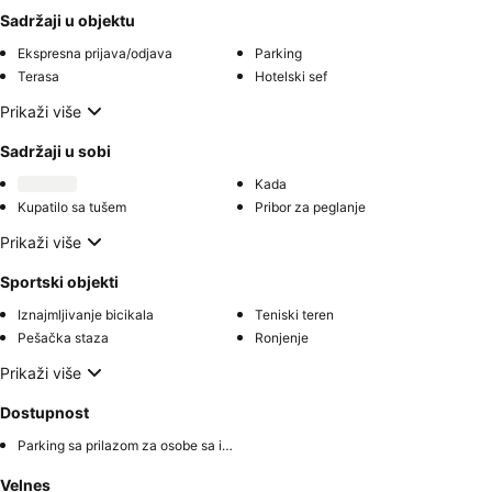
Sadržaji u objektu
Ekspresna prijava/odjava
Parking
Terasa
Hotelski sef
Prikaži više
Sadržaji u sobi
Kada
Kupatilo sa tušem
Pribor za peglanje
Prikaži više
Sportski objekti
Iznajmljivanje bicikala
Teniski teren
Pešačka staza
Ronjenje
Prikaži više
Dostupnost
Parking sa prilazom za osobe sa invaliditetom
Velnes