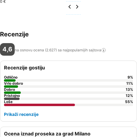
0 €
Recenzije
4,6
na osnovu ocena (2.627) sa najpopularnijih
sajtova
Recenzije gostiju
Odlično
9
%
Vrlo dobro
11
%
Dobro
13
%
Pristojno
12
%
Loše
55
%
Prikaži recenzije
Ocena iznad proseka za grad Milano