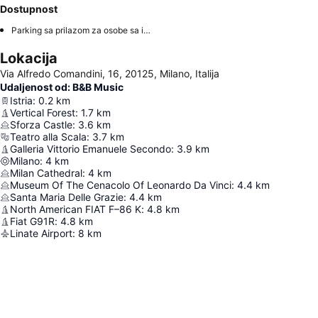
Dostupnost
Parking sa prilazom za osobe sa invaliditetom
Lokacija
Via Alfredo Comandini, 16, 20125, Milano, Italija
Udaljenost od: B&B Music
Istria
:
0.2
km
Vertical Forest
:
1.7
km
Sforza Castle
:
3.6
km
Teatro alla Scala
:
3.7
km
Galleria Vittorio Emanuele Secondo
:
3.9
km
Milano
:
4
km
Milan Cathedral
:
4
km
Museum Of The Cenacolo Of Leonardo Da Vinci
:
4.4
km
Santa Maria Delle Grazie
:
4.4
km
North American FIAT F–86 K
:
4.8
km
Fiat G91R
:
4.8
km
Linate Airport
:
8
km