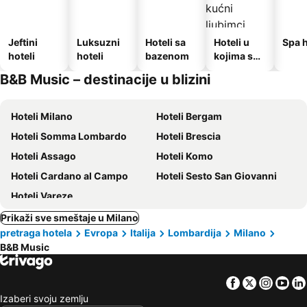
Jeftini
Luksuzni
Hoteli sa
Hoteli u
Spa h
hoteli
hoteli
bazenom
kojima su
dozvoljeni
B&B Music – destinacije u blizini
kućni
ljubimci
Hoteli Milano
Hoteli Bergam
Hoteli Somma Lombardo
Hoteli Brescia
Hoteli Assago
Hoteli Komo
Hoteli Cardano al Campo
Hoteli Sesto San Giovanni
Hoteli Vareze
Prikaži sve smeštaje u Milano
pretraga hotela
Evropa
Italija
Lombardija
Milano
B&B Music
Facebook
Twitter
Insta
Yo
Izaberi svoju zemlju