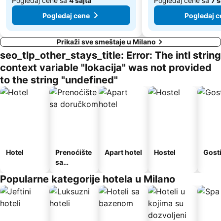
Pogledaj cene sa
4 sajta
Pogledaj cene sa
7 
Pogledaj cene
Pogledaj c
Prikaži sve smeštaje u Milano
seo_tlp_other_stays_title: Error: The intl string
context variable "lokacija" was not provided
to the string "undefined"
Hotel
Prenoćište
Apart hotel
Hostel
Gost
sa
doručkom
Popularne kategorije hotela u Milano