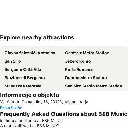
Explore nearby attractions
Proširi mapu
Glavna železnička stanica Milano
Centrale Metro Station
San Siro
Jezero Komo
Bergamo Città Alta
Porta Romana
Stazione di Bergamo
Duomo Metro Station
Milanska katedrala
San Siro Stadio Metro Station
Informacije o objektu
Brera
Aeroporto Orio al Serio
Via Alfredo Comandini, 16, 20125, Milano, Italija
Corso Buenos Aires
Navigli
Prikaži više
San Siro Ippodromo Metro Station
Airport Milano Linate
Frequently Asked Questions about B&B Music
Fiera Milano - Rho
Minitalia Leolandia Park
Is there a pool area at B&B Music?
Are pets allowed at B&B Music?
Centro Storico
Vodeni park Gardaland