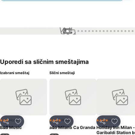
1 / 25
Uporedi sa sličnim smeštajima
Izabrani smeštaj
Slični smeštaji
Hotel
Hotel
Hotel
3 Zvezdice
4 Zvezdice
4 Zvezdice
Deli
Dodati u favorite
Deli
Dodati u favorite
Deli
Dodati u 
B&B Music
a&o Milano Ca Granda
Holiday Inn Milan -
Garibaldi Station 