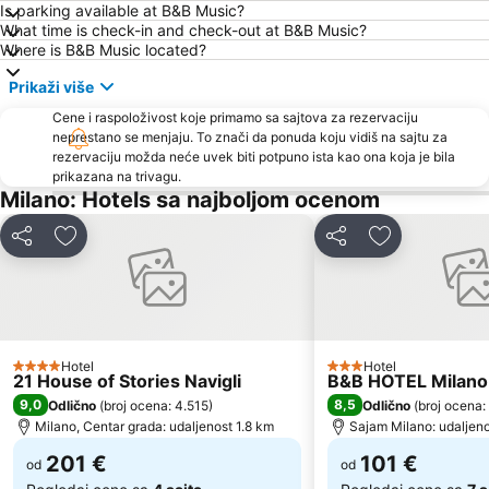
Is parking available at B&B Music?
Piazza Duca D'Aosta
Porta Venezia
What time is check-in and check-out at B&B Music?
Where is B&B Music located?
Via Dante
Cesare Beccaria
Prikaži više
Porta Genova Metro Station
Uruguay Metro Station
Cene i raspoloživost koje primamo sa sajtova za rezervaciju
Lampugnano
Assago Milanofiori Forum Metro Station
neprestano se menjaju. To znači da ponuda koju vidiš na sajtu za
Autodromo Nazionale Monza
Comasina Metro Station
rezervaciju možda neće uvek biti potpuno ista kao ona koja je bila
prikazana na trivagu.
Lotto - Fieramilanocity Metro Station
Nogometni stadion Đuzepe Meaca
Milano: Hotels sa najboljom ocenom
Case Nuove
Silvio Berlusconi Milan Malpensa Airport
Deli
Dodati u favorite
Deli
Dodati u favo
Hotel
Hotel
4 Zvezdice
3 Zvezdice
21 House of Stories Navigli
B&B HOTEL Milano 
9,0
8,5
Odlično
(
broj ocena: 4.515
)
Odlično
(
broj ocena:
Milano, Centar grada: udaljenost 1.8 km
Sajam Milano: udaljeno
201 €
101 €
od
od