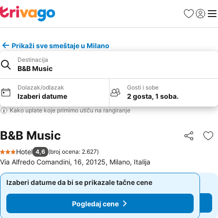
Favoriti
Prijavi
Men
Prikaži sve smeštaje u Milano
Destinacija
B&B Music
Dolazak/odlazak
Gosti i sobe
Izaberi datume
2 gosta, 1 soba.
Kako uplate koje primimo utiču na rangiranje
B&B Music
Deli
Do
Hotel
4,6
(
broj ocena: 2.627
)
3 Zvezdice
Via Alfredo Comandini, 16, 20125, Milano, Italija
Izaberi datume da bi se prikazale tačne cene
Izaberi datume da bi se prikazale tačne cene
Pogledaj cene
Pogledaj cene