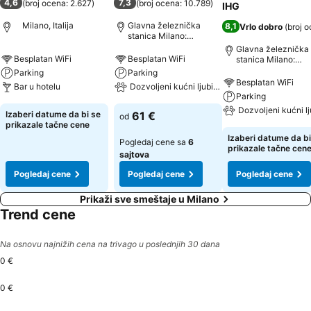
4,6
7,3
(
broj ocena: 2.627
)
(
broj ocena: 10.789
)
IHG
Milano, Italija
Glavna železnička
8,1
Vrlo dobro
(
broj 
stanica Milano:
udaljenost 3.5 km
Glavna železnička
Besplatan WiFi
Besplatan WiFi
stanica Milano:
udaljenost 1.4 km
Parking
Parking
Besplatan WiFi
Bar u hotelu
Dozvoljeni kućni ljubimci
Parking
Dozvoljeni kućni l
Izaberi datume da bi se
61 €
od
prikazale tačne cene
Izaberi datume da bi
Pogledaj cene sa
6
prikazale tačne cen
sajtova
Pogledaj cene
Pogledaj cene
Pogledaj cene
Prikaži sve smeštaje u Milano
Trend cene
Na osnovu najnižih cena na trivago u poslednjih 30 dana
0 €
0 €