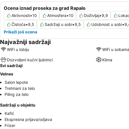
Ocena iznad proseka za grad Rapalo
Aktivnosti
•
10
Atmosfera
•
10
Doživljaj
•
9,9
Lokac
Čistoća
•
9,5
Sadržaji u sobi
•
9,5
Udobnost u sobi
•
9,
Prikaži još ocena
Najvažniji sadržaji
WiFi u lobiju
WiFi u sobam
Dozvoljeni kućni ljubimci
Klima
Svi sadržaji
Velnes
Salon lepote
Tretmani za telo
Piling za telo
Sadržaji u objektu
Kafić
Ekspresna prijava/odjava
Frizer