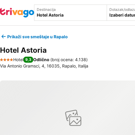
Destinacija
Dolazak/odlaz
Izaberi dat
Prikaži sve smeštaje u Rapalo
Hotel Astoria
Hotel
Odlično
(
broj ocena: 4.138
)
9,3
4 Zvezdice
Via Antonio Gramsci, 4, 16035, Rapalo, Italija