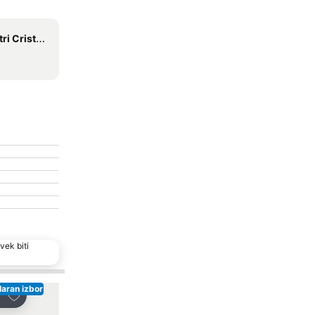
oro Colombo
vek biti
aran izbor
Dodati u favorite
Dodati u favorite
i
Deli