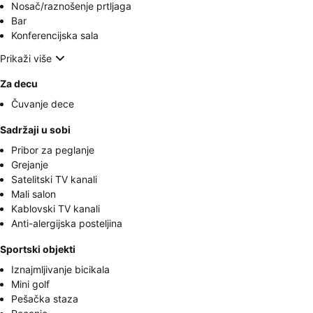
Nosač/raznošenje prtljaga
Bar
Konferencijska sala
Prikaži više
Za decu
Čuvanje dece
Sadržaji u sobi
Pribor za peglanje
Grejanje
Satelitski TV kanali
Mali salon
Kablovski TV kanali
Anti-alergijska posteljina
Sportski objekti
Iznajmljivanje bicikala
Mini golf
Pešačka staza