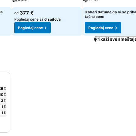
le
377 €
Izaberi datume da bi se prik
od
tačne cene
Pogledaj cene sa
6 sajtova
Pogledaj cene
Pogledaj cene
Prikaži sve smeštaj
85
%
10
%
3
%
1
%
1
%