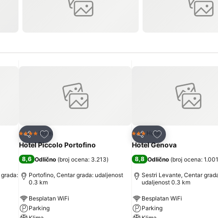
Dodati u favorite
Dodati u favorite
Hotel
Hotel
4 Zvezdice
3 Zvezdice
Deli
Deli
Hotel Piccolo Portofino
Hotel Genova
8,6
8,8
Odlično
(
broj ocena: 3.213
)
Odlično
(
broj ocena: 1.00
 grada:
Portofino, Centar grada: udaljenost
Sestri Levante, Centar grad
0.3 km
udaljenost 0.3 km
Besplatan WiFi
Besplatan WiFi
Parking
Parking
Klima
Klima