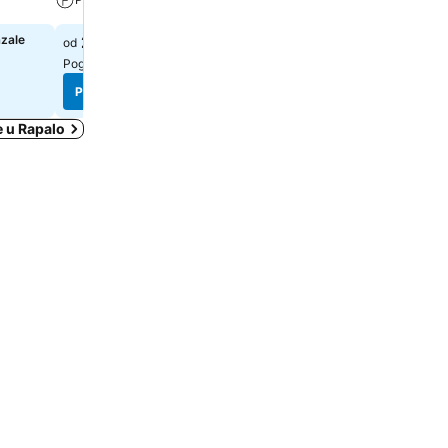
azale
248 €
Izaberi datume da bi se pr
od
tačne cene
Pogledaj cene sa
4 sajta
Pogledaj cene
Pogledaj cene
e u Rapalo