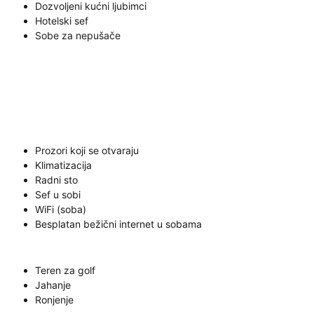
Dozvoljeni kućni ljubimci
Hotelski sef
Sobe za nepušače
Prozori koji se otvaraju
Klimatizacija
Radni sto
Sef u sobi
WiFi (soba)
Besplatan bežični internet u sobama
Teren za golf
Jahanje
Ronjenje