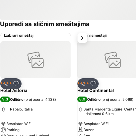
Uporedi sa sličnim smeštajima
Izabrani smeštaj
Slični smeštaji
sledeće
Dodati u favorite
Dodati u favorite
Hotel
Hotel
4 Zvezdice
4 Zvezdice
Deli
Deli
Hotel Astoria
Hotel Continental
9,3
8,9
Odlično
(
broj ocena: 4.138
)
Odlično
(
broj ocena: 5.069
)
Rapalo, Italija
Santa Margerita Ligure, Centar
udaljenost 0.6 km
Besplatan WiFi
Besplatan WiFi
Parking
Bazen
Dozvoljeni kućni ljubimci
Spa