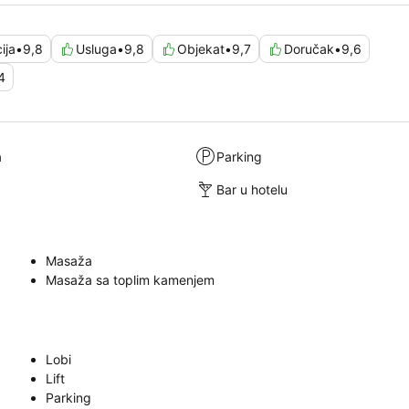
ija
•
9,8
Usluga
•
9,8
Objekat
•
9,7
Doručak
•
9,6
4
a
Parking
Bar u hotelu
Masaža
Masaža sa toplim kamenjem
Lobi
Lift
Parking