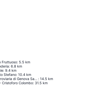
n Fruttuoso
:
5.5
km
nderia
:
6.8
km
le
:
9.4
km
nto Stefano
:
10.4
km
Ex stazione ferroviaria di Genova Sant'Ilario
:
14.5
km
- Cristoforo Colombo
:
31.5
km