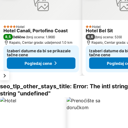
Hotel
Hotel
4 Zvezdice
2 Zvezdice
Hotel Canali, Portofino Coast
Hotel Bel Sit
8,5
6,6
Odlično
(
broj ocena: 1.968
)
(
broj ocena: 539
)
Rapalo, Centar grada: udaljenost 1.0 km
Rapalo, Centar grada: 
Izaberi datume da bi se prikazale
Izaberi datume da bi
tačne cene
tačne cene
Pogledaj cene
Pogledaj c
seo_tlp_other_stays_title: Error: The intl stri
string "undefined"