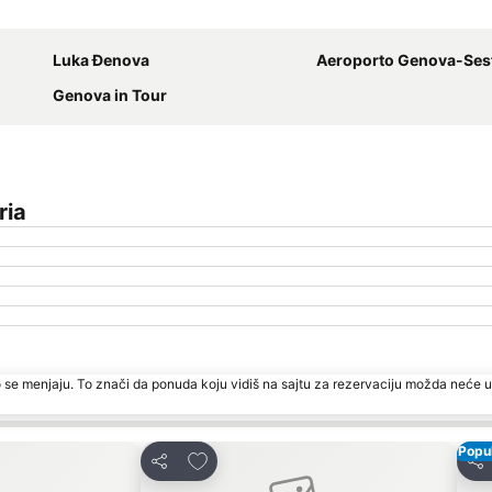
Proširi mapu
Luka Đenova
Aeroporto Genova-Sestri Cristof
Genova in Tour
ria
 se menjaju. To znači da ponuda koju vidiš na sajtu za rezervaciju možda neće u
Popul
te
Dodati u favorite
Deli
Del