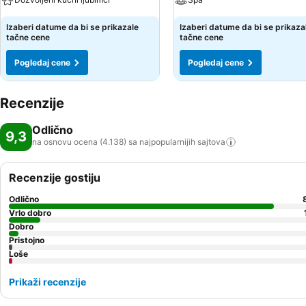
Izaberi datume da bi se prikazale
Izaberi datume da bi se prikaza
tačne cene
tačne cene
Pogledaj cene
Pogledaj cene
Recenzije
Odlično
9,3
na osnovu ocena (4.138) sa najpopularnijih
sajtova
Recenzije gostiju
Odlično
Vrlo dobro
Dobro
Pristojno
Loše
Prikaži recenzije