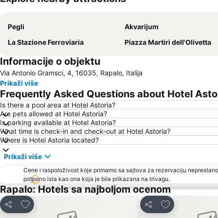
Pegli
Akvarijum
La Stazione Ferroviaria
Piazza Martiri dell'Olivetta
Informacije o objektu
Via Antonio Gramsci, 4, 16035, Rapalo, Italija
Prikaži više
Frequently Asked Questions about Hotel Asto
Is there a pool area at Hotel Astoria?
Are pets allowed at Hotel Astoria?
Is parking available at Hotel Astoria?
What time is check-in and check-out at Hotel Astoria?
Where is Hotel Astoria located?
Prikaži više
Cene i raspoloživost koje primamo sa sajtova za rezervaciju neprestano
potpuno ista kao ona koja je bila prikazana na trivagu.
Rapalo: Hotels sa najboljom ocenom
Dodati u favorite
Dodati u favori
Deli
Deli