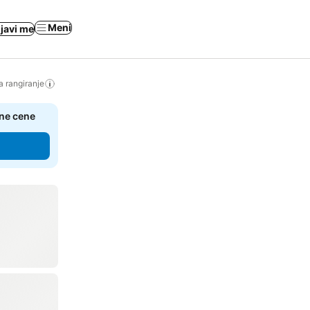
Meni
ijavi me
a rangiranje
čne cene