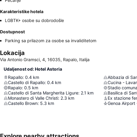
Pecanje
Karakteristike hotela
LGBTK+ osobe su dobrodošle
Dostupnost
Parking sa prilazom za osobe sa invaliditetom
Lokacija
Via Antonio Gramsci, 4, 16035, Rapalo, Italija
Udaljenost od: Hotel Astoria
Rapallo
:
0.4
km
Abbazia di Sa
Castello di Rapallo
:
0.4
km
Cucina - Lava
Rapalo
:
0.5
km
Stadio comuna
Castello di Santa Margherita Ligure
:
2.1
km
Basilica di Sa
Monastero di Valle Christi
:
2.3
km
Castello Brown
:
5.3
km
Genoa Airport 
Explore nearby attractions