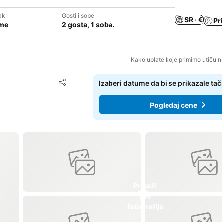
ak
Gosti i sobe
SR · €
Pr
ume
2 gosta, 1 soba.
Kako uplate koje primimo utiču n
Dodati u favorite
Izaberi datume da bi se prikazale ta
Deli
Pogledaj cene