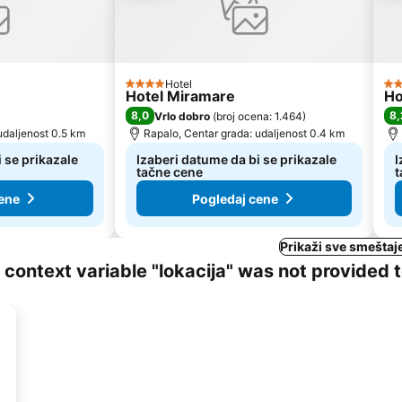
Hotel
4 Zvezdice
2 
Hotel Miramare
Ho
8,0
8,
Vrlo dobro
(
broj ocena: 1.464
)
udaljenost 0.5 km
Rapalo, Centar grada: udaljenost 0.4 km
 se prikazale
Izaberi datume da bi se prikazale
I
tačne cene
t
ene
Pogledaj cene
Prikaži sve smeštaj
ng context variable "lokacija" was not provided 