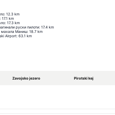
ло
:
12.3
km
:
17.1
km
рло
:
17.3
km
загинали руски пилоти
:
17.4
km
д махала Маниш
:
18.7
km
ski Airport
:
63.1
km
Proširi mapu
Zavojsko jezero
Pirotski kej