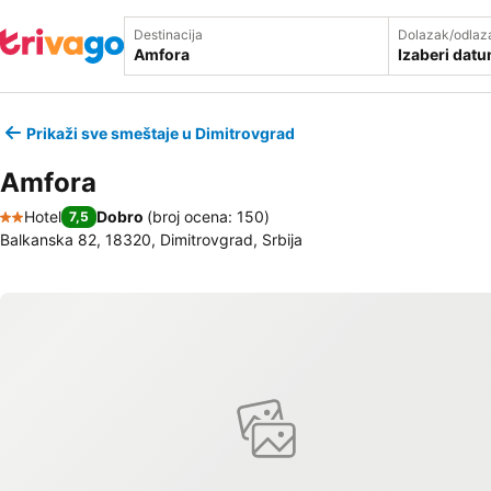
Destinacija
Dolazak/odlaz
Izaberi dat
Prikaži sve smeštaje u Dimitrovgrad
Amfora
Hotel
Dobro
(
broj ocena: 150
)
7,5
2 Zvezdice
Balkanska 82, 18320, Dimitrovgrad, Srbija