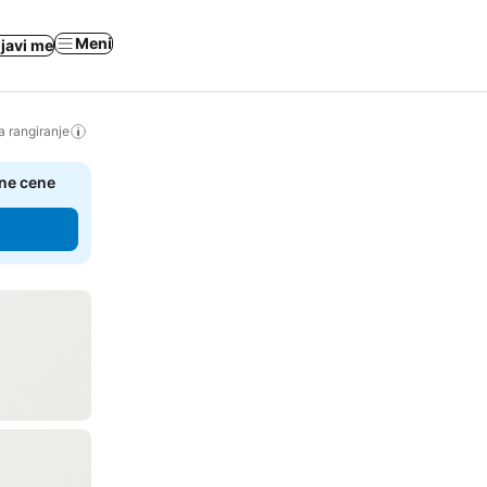
Meni
ijavi me
a rangiranje
čne cene