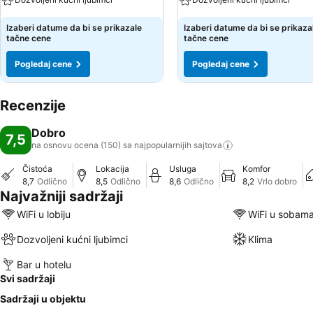
Izaberi datume da bi se prikazale
Izaberi datume da bi se prikaza
tačne cene
tačne cene
Pogledaj cene
Pogledaj cene
Recenzije
Dobro
7,5
na osnovu ocena (150) sa najpopularnijih
sajtova
Čistoća
Lokacija
Usluga
Komfor
8,7
Odlično
8,5
Odlično
8,6
Odlično
8,2
Vrlo dobro
Najvažniji sadržaji
WiFi u lobiju
WiFi u sobam
Dozvoljeni kućni ljubimci
Klima
Bar u hotelu
Svi sadržaji
Sadržaji u objektu