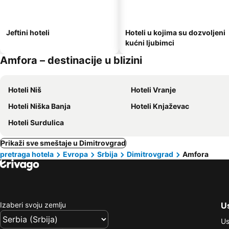
Jeftini hoteli
Hoteli u kojima su dozvoljeni
kućni ljubimci
Amfora – destinacije u blizini
Hoteli Niš
Hoteli Vranje
Hoteli Niška Banja
Hoteli Knjaževac
Hoteli Surdulica
Prikaži sve smeštaje u Dimitrovgrad
pretraga hotela
Evropa
Srbija
Dimitrovgrad
Amfora
Izaberi svoju zemlju
Us
Us