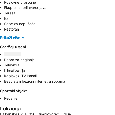
Poslovne prostorije
Ekspresna prijava/odjava
Terasa
Bar
Sobe za nepušače
Restoran
Prikaži više
Sadržaji u sobi
Pribor za peglanje
Televizija
Klimatizacija
Kablovski TV kanali
Besplatan bežični internet u sobama
Sportski objekti
Pecanje
Lokacija
Balkanska 82, 18320, Dimitrovgrad, Srbija