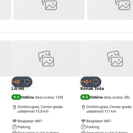
Dodati u favorite
Dodati u favorite
Hotel
Hotel
3 Zvezdice
4 Zvezdice
Deli
Deli
Lili Hit
Konak Toša
9,0
9,5
Odlično
(
broj ocena: 139
)
Odlično
(
broj ocena: 95
)
Dimitrovgrad, Centar grada:
Dimitrovgrad, Centar grada:
udaljenost 15.8 km
udaljenost 11.1 km
Besplatan WiFi
Besplatan WiFi
Parking
Parking
Dozvoljeni kućni ljubimci
Dozvoljeni kućni ljubimci