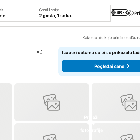
ak
Gosti i sobe
SR · €
Pr
ume
2 gosta, 1 soba.
Kako uplate koje primimo utiču n
Dodati u favorite
Izaberi datume da bi se prikazale ta
Deli
Pogledaj cene