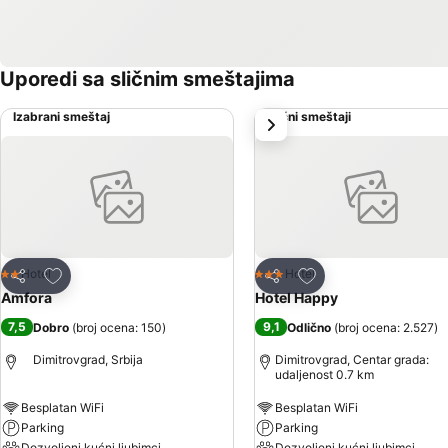
Uporedi sa sličnim smeštajima
Izabrani smeštaj
Slični smeštaji
sledeće
Dodati u favorite
Dodati u favorite
Hotel
Hotel
2 Zvezdice
3 Zvezdice
Deli
Deli
Amfora
Hotel Happy
7,5
9,1
Dobro
(
broj ocena: 150
)
Odlično
(
broj ocena: 2.527
)
Dimitrovgrad, Srbija
Dimitrovgrad, Centar grada:
udaljenost 0.7 km
Besplatan WiFi
Besplatan WiFi
Parking
Parking
Dozvoljeni kućni ljubimci
Dozvoljeni kućni ljubimci