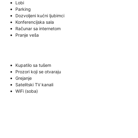
Lobi
Parking
Dozvoljeni kućni ljubimci
Konferencijska sala
Računar sa internetom
Pranje veša
Kupatilo sa tušem
Prozori koji se otvaraju
Grejanje
Satelitski TV kanali
WiFi (soba)