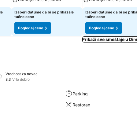
le
Izaberi datume da bi se prikazale
Izaberi datume da bi se prik
tačne cene
tačne cene
Pogledaj cene
Pogledaj cene
Prikaži sve smeštaje u Di
Vrednost za novac
8,3
Vrlo dobro
a
Parking
Restoran