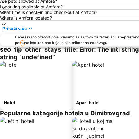
Are pets allowed at Amfora?
Is parking available at Amfora?
What time is check-in and check-out at Amfora?
Where is Amfora located?
Prikaži više
Cene i raspoloživost koje primamo sa sajtova za rezervaciju neprestano
potpuno ista kao ona koja je bila prikazana na trivagu.
seo_tlp_other_stays_title: Error: The intl stri
string "undefined"
Hotel
Apart hotel
Popularne kategorije hotela u Dimitrovgrad