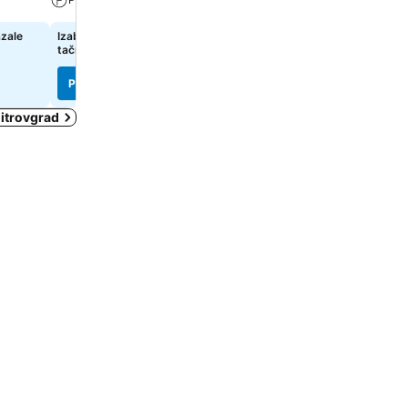
azale
Izaberi datume da bi se prikazale
Izaberi datume da bi se pr
tačne cene
tačne cene
Pogledaj cene
Pogledaj cene
mitrovgrad