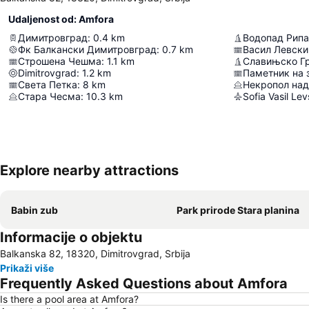
Udaljenost od: Amfora
Димитровград
:
0.4
km
Водопад Рипа
Фк Балкански Димитровград
:
0.7
km
Васил Левски
Строшена Чешма
:
1.1
km
Славињско Г
Dimitrovgrad
:
1.2
km
Паметник на 
Света Петка
:
8
km
Некропол на
Стара Чесма
:
10.3
km
Sofia Vasil Lev
Explore nearby attractions
Babin zub
Park prirode Stara planina
Informacije o objektu
Balkanska 82, 18320, Dimitrovgrad, Srbija
Prikaži više
Frequently Asked Questions about Amfora
Is there a pool area at Amfora?