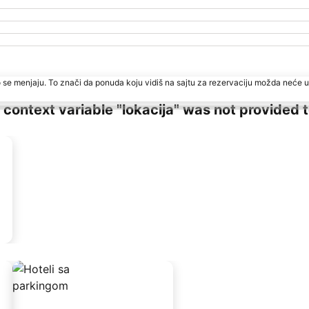
 se menjaju. To znači da ponuda koju vidiš na sajtu za rezervaciju možda neće u
ng context variable "lokacija" was not provided 