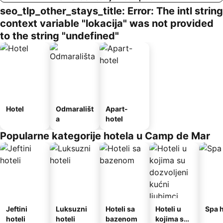
seo_tlp_other_stays_title: Error: The intl string
context variable "lokacija" was not provided
to the string "undefined"
Hotel
Odmarališt
Apart-
a
hotel
Popularne kategorije hotela u Camp de Mar
Jeftini
Luksuzni
Hoteli sa
Hoteli u
Spa h
hoteli
hoteli
bazenom
kojima su