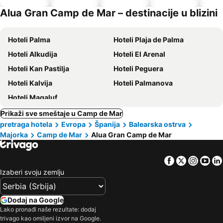
dozvoljeni
Alua Gran Camp de Mar – destinacije u blizini
kućni
ljubimci
Hoteli Palma
Hoteli Plaja de Palma
Hoteli Alkudija
Hoteli El Arenal
Hoteli Kan Pastilja
Hoteli Peguera
Hoteli Kalvija
Hoteli Palmanova
Hoteli Magaluf
Prikaži sve smeštaje u Camp de Mar
pretraga hotela
Evropa
Španija
Balearska ostrva
Majorka
Camp de Mar
Alua Gran Camp de Mar
Facebook
Twitter
Insta
Yo
Izaberi svoju zemlju
Dodaj na Google
Lako pronađi naše rezultate: dodaj
trivago kao omiljeni izvor na Google.