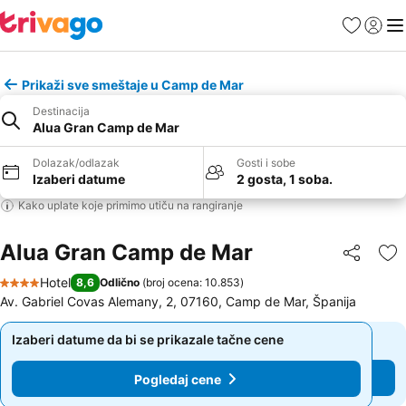
Favoriti
Prijavi
Men
Prikaži sve smeštaje u Camp de Mar
Destinacija
Alua Gran Camp de Mar
Dolazak/odlazak
Gosti i sobe
Izaberi datume
2 gosta, 1 soba.
Kako uplate koje primimo utiču na rangiranje
Alua Gran Camp de Mar
Deli
Do
Hotel
8,6
Odlično
(
broj ocena: 10.853
)
4 Zvezdice
Av. Gabriel Covas Alemany, 2, 07160, Camp de Mar, Španija
Izaberi datume da bi se prikazale tačne cene
Izaberi datume da bi se prikazale tačne cene
Pogledaj cene
Pogledaj cene