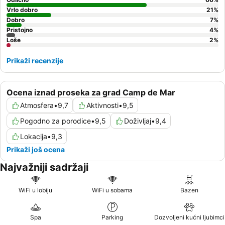
Vrlo dobro
21
%
Dobro
7
%
Pristojno
4
%
Loše
2
%
Prikaži recenzije
Ocena iznad proseka za grad Camp de Mar
Atmosfera
•
9,7
Aktivnosti
•
9,5
Pogodno za porodice
•
9,5
Doživljaj
•
9,4
Lokacija
•
9,3
Prikaži još ocena
Najvažniji sadržaji
WiFi u lobiju
WiFi u sobama
Bazen
Spa
Parking
Dozvoljeni kućni ljubimci