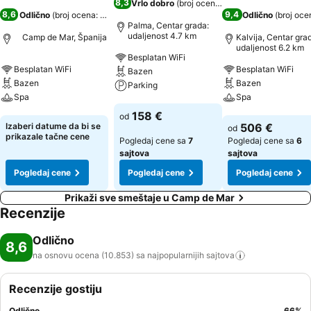
8,3
Vrlo dobro
(
broj ocena: 9.915
)
8,6
9,4
Odlično
(
broj ocena: 10.853
)
Odlično
(
broj oce
Palma, Centar grada:
udaljenost 4.7 km
Camp de Mar, Španija
Kalvija, Centar gra
udaljenost 6.2 km
Besplatan WiFi
Besplatan WiFi
Besplatan WiFi
Bazen
Bazen
Bazen
Parking
Spa
Spa
Pogledaj cene
158 €
od
Pogledaj cene
Pogledaj cene
Izaberi datume da bi se
506 €
od
prikazale tačne cene
Pogledaj cene sa
7
Pogledaj cene sa
6
sajtova
sajtova
Pogledaj cene
Pogledaj cene
Pogledaj cene
Prikaži sve smeštaje u Camp de Mar
Recenzije
Odlično
8,6
na osnovu ocena (10.853) sa najpopularnijih
sajtova
Recenzije gostiju
Odlično
66
%