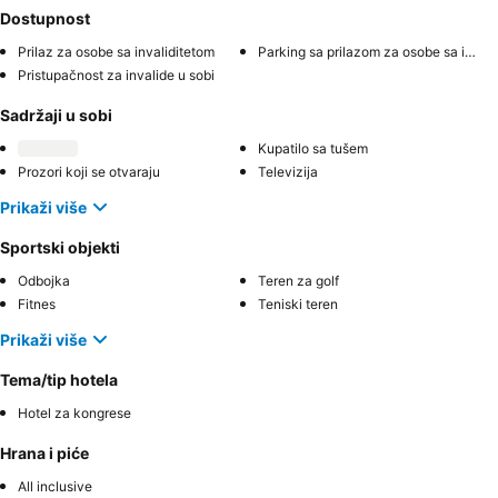
Dostupnost
Prilaz za osobe sa invaliditetom
Parking sa prilazom za osobe sa invaliditetom
Pristupačnost za invalide u sobi
Sadržaji u sobi
Kupatilo sa tušem
Prozori koji se otvaraju
Televizija
Prikaži više
Sportski objekti
Odbojka
Teren za golf
Fitnes
Teniski teren
Prikaži više
Tema/tip hotela
Hotel za kongrese
Hrana i piće
All inclusive