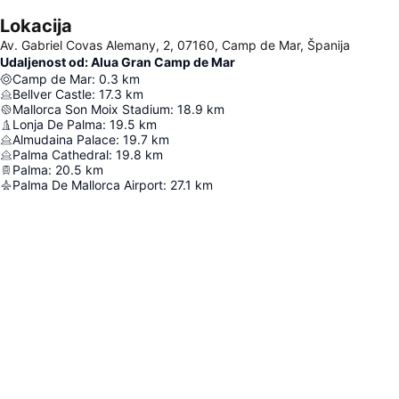
Lokacija
Av. Gabriel Covas Alemany, 2, 07160, Camp de Mar, Španija
Udaljenost od: Alua Gran Camp de Mar
Camp de Mar
:
0.3
km
Bellver Castle
:
17.3
km
Mallorca Son Moix Stadium
:
18.9
km
Lonja De Palma
:
19.5
km
Almudaina Palace
:
19.7
km
Palma Cathedral
:
19.8
km
Palma
:
20.5
km
Palma De Mallorca Airport
:
27.1
km