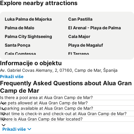
Explore nearby attractions
Proširi mapu
Luka Palma de Majorka
Can Pastilla
Palma de Malo
El Arenal - Playa de Palma
Palma City Sightseeing
Cala Major
Santa Ponça
Playa de Magaluf
Cala Comtessa
El Terreno
Informacije o objektu
Vrelo Pareis
Auditorium de Palma de Mallorca
Av. Gabriel Covas Alemany, 2, 07160, Camp de Mar, Španija
Ciudad Jardín
Cala Estància
Prikaži više
S'Arenal
Frequently Asked Questions about Alua Gran
Camp de Mar
Is there a pool area at Alua Gran Camp de Mar?
Are pets allowed at Alua Gran Camp de Mar?
Is parking available at Alua Gran Camp de Mar?
What time is check-in and check-out at Alua Gran Camp de Mar?
Where is Alua Gran Camp de Mar located?
Prikaži više