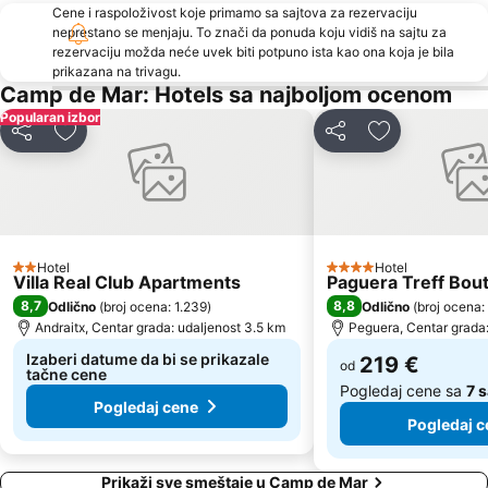
Cene i raspoloživost koje primamo sa sajtova za rezervaciju
neprestano se menjaju. To znači da ponuda koju vidiš na sajtu za
rezervaciju možda neće uvek biti potpuno ista kao ona koja je bila
prikazana na trivagu.
Camp de Mar: Hotels sa najboljom ocenom
Popularan izbor
Deli
Dodati u favorite
Deli
Dodati u favo
Hotel
Hotel
2 Zvezdice
4 Zvezdice
Villa Real Club Apartments
Paguera Treff Bout
8,7
8,8
Odlično
(
broj ocena: 1.239
)
Odlično
(
broj ocena:
Andraitx, Centar grada: udaljenost 3.5 km
Peguera, Centar grada:
Izaberi datume da bi se prikazale
219 €
od
tačne cene
Pogledaj cene sa
7 
Pogledaj cene
Pogledaj c
Prikaži sve smeštaje u Camp de Mar