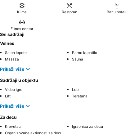
Klima
Restoran
Bar u hotelu
Fitnes centar
Svi sadržaji
Velnes
Salon lepote
Parno kupatilo
Masaža
Sauna
Prikaži više
Sadržaji u objektu
Video igre
Lobi
Lift
Teretana
Prikaži više
Za decu
Krevetac
Igraonica za decu
Organizovane aktivnosti za decu