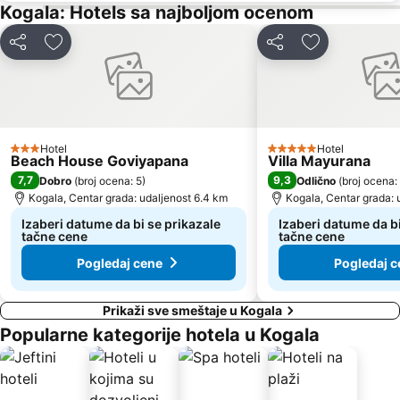
Kogala: Hotels sa najboljom ocenom
Deli
Dodati u favorite
Deli
Dodati u favo
Hotel
Hotel
3 Zvezdice
5 Zvezdice
Beach House Goviyapana
Villa Mayurana
7,7
9,3
Dobro
(
broj ocena: 5
)
Odlično
(
broj ocena:
Kogala, Centar grada: udaljenost 6.4 km
Kogala, Centar grada: 
Izaberi datume da bi se prikazale
Izaberi datume da bi
tačne cene
tačne cene
Pogledaj cene
Pogledaj c
Prikaži sve smeštaje u Kogala
Popularne kategorije hotela u Kogala