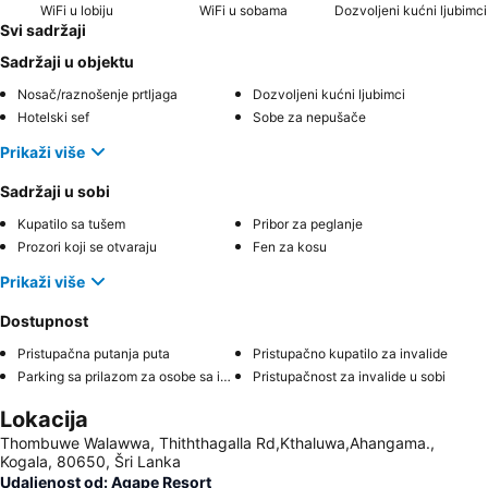
WiFi u lobiju
WiFi u sobama
Dozvoljeni kućni ljubimci
Svi sadržaji
Sadržaji u objektu
Nosač/raznošenje prtljaga
Dozvoljeni kućni ljubimci
Hotelski sef
Sobe za nepušače
Prikaži više
Sadržaji u sobi
Kupatilo sa tušem
Pribor za peglanje
Prozori koji se otvaraju
Fen za kosu
Prikaži više
Dostupnost
Pristupačna putanja puta
Pristupačno kupatilo za invalide
Parking sa prilazom za osobe sa invaliditetom
Pristupačnost za invalide u sobi
Lokacija
Thombuwe Walawwa, Thiththagalla Rd,Kthaluwa,Ahangama.,
Kogala, 80650, Šri Lanka
Udaljenost od: Agape Resort