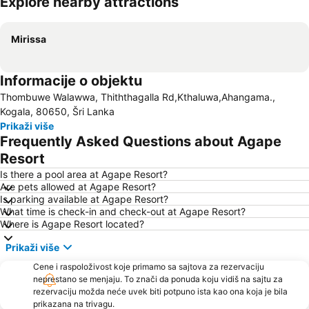
Explore nearby attractions
Proširi mapu
Mirissa
Informacije o objektu
Thombuwe Walawwa, Thiththagalla Rd,Kthaluwa,Ahangama.,
Kogala, 80650, Šri Lanka
Prikaži više
Frequently Asked Questions about Agape
Resort
Is there a pool area at Agape Resort?
Are pets allowed at Agape Resort?
Is parking available at Agape Resort?
What time is check-in and check-out at Agape Resort?
Where is Agape Resort located?
Prikaži više
Cene i raspoloživost koje primamo sa sajtova za rezervaciju
neprestano se menjaju. To znači da ponuda koju vidiš na sajtu za
rezervaciju možda neće uvek biti potpuno ista kao ona koja je bila
prikazana na trivagu.