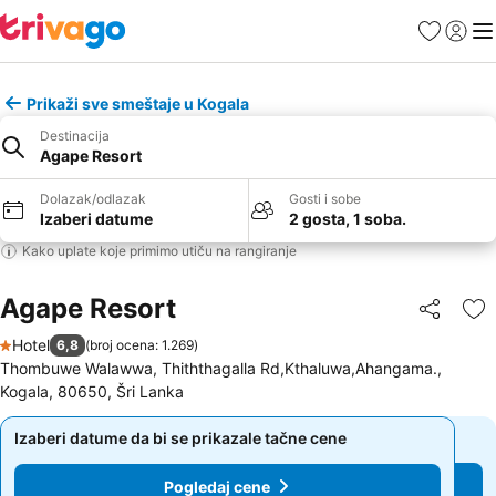
Favoriti
Prijavi
Men
Prikaži sve smeštaje u Kogala
Destinacija
Agape Resort
Dolazak/odlazak
Gosti i sobe
Izaberi datume
2 gosta, 1 soba.
Kako uplate koje primimo utiču na rangiranje
Agape Resort
Deli
Do
Hotel
6,8
(
broj ocena: 1.269
)
1 Zvezdice
Thombuwe Walawwa, Thiththagalla Rd,Kthaluwa,Ahangama.,
Kogala, 80650, Šri Lanka
Izaberi datume da bi se prikazale tačne cene
Izaberi datume da bi se prikazale tačne cene
Pogledaj cene
Pogledaj cene