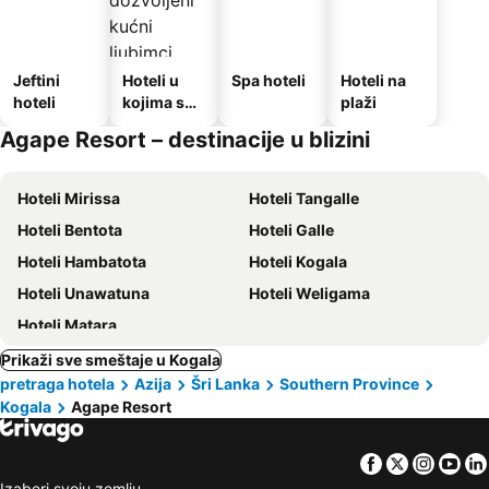
Jeftini
Hoteli u
Spa hoteli
Hoteli na
hoteli
kojima su
plaži
dozvoljeni
Agape Resort – destinacije u blizini
kućni
ljubimci
Hoteli Mirissa
Hoteli Tangalle
Hoteli Bentota
Hoteli Galle
Hoteli Hambatota
Hoteli Kogala
Hoteli Unawatuna
Hoteli Weligama
Hoteli Matara
Prikaži sve smeštaje u Kogala
pretraga hotela
Azija
Šri Lanka
Southern Province
Kogala
Agape Resort
Facebook
Twitter
Insta
Yo
Izaberi svoju zemlju