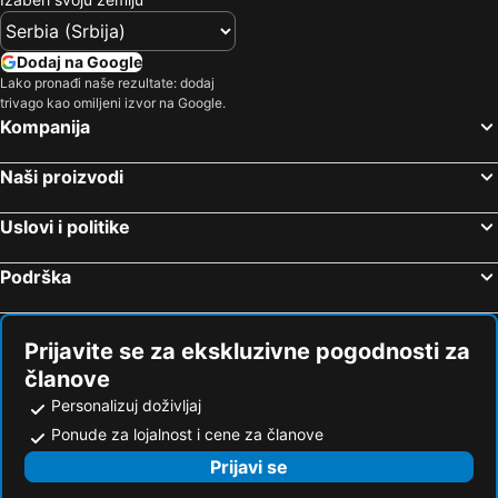
Dodaj na Google
Lako pronađi naše rezultate: dodaj
trivago kao omiljeni izvor na Google.
Kompanija
Naši proizvodi
Uslovi i politike
Podrška
Prijavite se za ekskluzivne pogodnosti za
članove
Personalizuj doživljaj
Ponude za lojalnost i cene za članove
Prijavi se