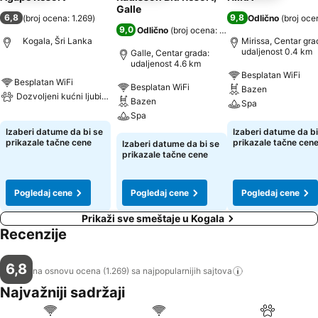
Galle
6,8
9,8
(
broj ocena: 1.269
)
Odlično
(
broj oce
9,0
Odlično
(
broj ocena: 8.897
)
Kogala, Šri Lanka
Mirissa, Centar gra
udaljenost 0.4 km
Galle, Centar grada:
udaljenost 4.6 km
Besplatan WiFi
Besplatan WiFi
Besplatan WiFi
Bazen
Dozvoljeni kućni ljubimci
Bazen
Spa
Spa
Izaberi datume da bi se
Izaberi datume da bi
prikazale tačne cene
prikazale tačne cen
Izaberi datume da bi se
prikazale tačne cene
Pogledaj cene
Pogledaj cene
Pogledaj cene
Prikaži sve smeštaje u Kogala
Recenzije
6,8
na osnovu ocena (1.269) sa najpopularnijih
sajtova
Najvažniji sadržaji