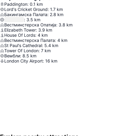
Paddington
:
0.1
km
Lord's Cricket Ground
:
1.7
km
Бакингамска Палата
:
2.8
km
:
3.5
km
Вестминстерска Опатија
:
3.8
km
Elizabeth Tower
:
3.9
km
House Of Lords
:
4
km
Вестминстерска Палата
:
4
km
St Paul's Cathedral
:
5.4
km
Tower Of London
:
7
km
Вембли
:
8.5
km
London City Airport
:
16
km