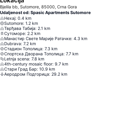
Lokacija
Bjelila bb, Sutomore, 85000, Crna Gora
Udaljenost od: Spasic Apartments Sutomore
Нехај
:
0.4
km
Sutomore
:
1.2
km
Тврђава Табија
:
2.1
km
Сутоморе
:
2.2
km
Манастир Свете Марије Ратачке
:
4.3
km
Dubrava
:
7.2
km
Стадион Тополица
:
7.3
km
Спортска Дворана Тополица
:
7.7
km
Letnja scena
:
7.8
km
4th-century mosaic floor
:
9.7
km
Стари Град Бар
:
10.9
km
Аеродром Подгорица
:
29.2
km