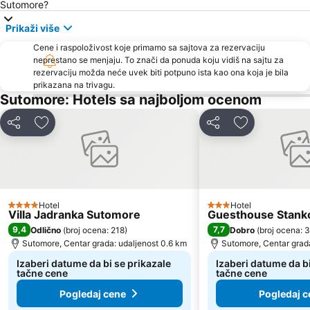
Crvena plaža
Waikiki
Sutomore?
Miami Beach
Uvala Valdanos
Prikaži više
Kamenovo
Kopakabana
Cene i raspoloživost koje primamo sa sajtova za rezervaciju
neprestano se menjaju. To znači da ponuda koju vidiš na sajtu za
Kraljičina plaža
Izletište Rose
rezervaciju možda neće uvek biti potpuno ista kao ona koja je bila
Veliki Pijesak
Petrovacka Obala
prikazana na trivagu.
Sutomore: Hotels sa najboljom ocenom
Plaža Miločer
Drobni pijesak
Lepetane
Stari Grad
Deli
Dodati u favorite
Deli
Dodati u favo
Sveti Toma
Plaža Mogren
Mala
Maljevik
Plaza
Kalardovo
Aerodrom Podgorica
Almara Beach
Hotel
Hotel
4 Zvezdice
3 Zvezdice
Villa Jadranka Sutomore
Guesthouse Stank
Mojito
Stari Bar
9,4
7,7
Odlično
(
broj ocena: 218
)
Dobro
(
broj ocena: 
Luka Bar
Skadarsko jezero - Schkodra
Sutomore, Centar grada: udaljenost 0.6 km
Sutomore, Centar grada
Izaberi datume da bi se prikazale
Izaberi datume da bi
tačne cene
tačne cene
Pogledaj cene
Pogledaj c