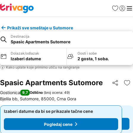
Favoriti
Prijavi
Men
Prikaži sve smeštaje u Sutomore
Destinacija
Spasic Apartments Sutomore
Dolazak/odlazak
Gosti i sobe
Izaberi datume
2 gosta, 1 soba.
Kako uplate koje primimo utiču na rangiranje
Spasic Apartments Sutomore
Deli
Do
Gostionica
9,7
Odlično
(
broj ocena: 49
)
Bjelila bb, Sutomore, 85000, Crna Gora
Izaberi datume da bi se prikazale tačne cene
Izaberi datume da bi se prikazale tačne cene
Pogledaj cene
Pogledaj cene