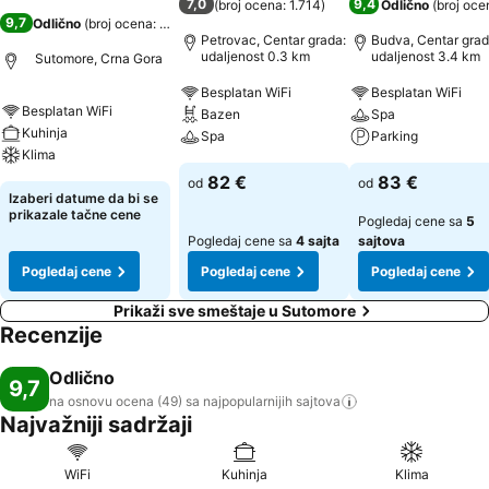
7,0
9,4
(
broj ocena: 1.714
)
Odlično
(
broj oce
9,7
Odlično
(
broj ocena: 49
)
Petrovac, Centar grada:
Budva, Centar grad
udaljenost 0.3 km
udaljenost 3.4 km
Sutomore, Crna Gora
Besplatan WiFi
Besplatan WiFi
Besplatan WiFi
Bazen
Spa
Kuhinja
Spa
Parking
Klima
82 €
83 €
od
od
Izaberi datume da bi se
prikazale tačne cene
Pogledaj cene sa
5
Pogledaj cene sa
4 sajta
sajtova
Pogledaj cene
Pogledaj cene
Pogledaj cene
Prikaži sve smeštaje u Sutomore
Recenzije
Odlično
9,7
na osnovu ocena (49) sa najpopularnijih
sajtova
Najvažniji sadržaji
WiFi
Kuhinja
Klima