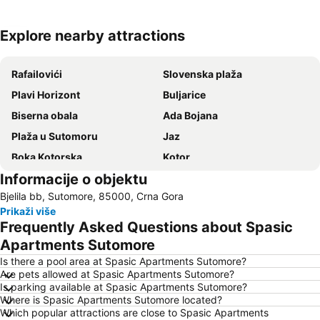
Explore nearby attractions
Proširi mapu
Rafailovići
Slovenska plaža
Plavi Horizont
Buljarice
Biserna obala
Ada Bojana
Plaža u Sutomoru
Jaz
Boka Kotorska
Kotor
Informacije o objektu
Ženska plaža
Bečićka plaža
Bjelila bb, Sutomore, 85000, Crna Gora
Seljanovo
Lučice
Prikaži više
Kraljičina plaža
Stari grad Budva
Frequently Asked Questions about Spasic
Pržno
Utjeha
Apartments Sutomore
Porto Montenegro
Žanjice
Is there a pool area at Spasic Apartments Sutomore?
Are pets allowed at Spasic Apartments Sutomore?
Buljarica
Gradska plaža
Is parking available at Spasic Apartments Sutomore?
Where is Spasic Apartments Sutomore located?
Ostrvo cveća
Tivat
Which popular attractions are close to Spasic Apartments