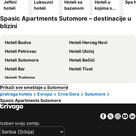
Jeftini
Luksuzni
Hoteli sa
Hoteli u
Spa h
hoteli
hoteli
bazenom
kojima su
dozvoljeni
Spasic Apartments Sutomore – destinacije u
kućni
blizini
ljubimci
Hoteli Budva
Hoteli Herceg Novi
Hoteli Petrovac
Hoteli Ulcinj
Hoteli Sutomore
Hoteli Bečići
Hoteli Bar
Hoteli Tivat
Hoteli Trebinje
Prikaži sve smeštaje u Sutomore
pretraga hotela
Evropa
Crna Gora
Sutomore
Spasic Apartments Sutomore
Facebook
Twitter
Insta
Yo
Izaberi svoju zemlju