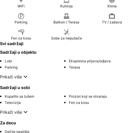
WiFi
Kuhinja
Klima
Parking
Balkon / Terasa
TV / zabava
Fen za kosu
Sobe za nepušače
Svi sadržaji
Sadržaji u objektu
Lobi
Ekspresna prijava/odjava
Parking
Terasa
Prikaži više
Sadržaji u sobi
Kupatilo sa tušem
Prozori koji se otvaraju
Televizija
Fen za kosu
Prikaži više
Za decu
Dečije igralište