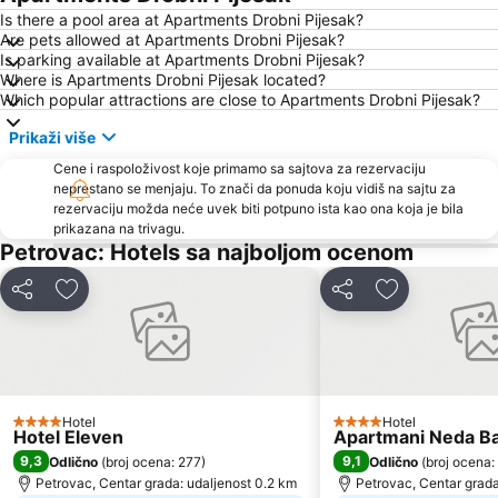
Pržno
Utjeha
Is there a pool area at Apartments Drobni Pijesak?
Are pets allowed at Apartments Drobni Pijesak?
Porto Montenegro
Žanjice
Is parking available at Apartments Drobni Pijesak?
Where is Apartments Drobni Pijesak located?
Buljarica
Gradska plaža
Which popular attractions are close to Apartments Drobni Pijesak?
Ostrvo cveća
Tivat
Prikaži više
Crvena plaža
Waikiki
Cene i raspoloživost koje primamo sa sajtova za rezervaciju
Stari grad Herceg Novi
Plaža kod tunela
neprestano se menjaju. To znači da ponuda koju vidiš na sajtu za
rezervaciju možda neće uvek biti potpuno ista kao ona koja je bila
Miami Beach
Uvala Valdanos
prikazana na trivagu.
Kamenovo
Kraljičina plaža
Petrovac: Hotels sa najboljom ocenom
Izletište Rose
Veliki Pijesak
Deli
Dodati u favorite
Deli
Dodati u favo
Petrovacka Obala
Plaža Miločer
Yachting Club 32
Drobni pijesak
Lepetane
Ćorovića
Stari Grad
Sveti Toma
Hotel
Hotel
4 Zvezdice
4 Zvezdice
Hotel Eleven
Apartmani Neda B
Plaža Mogren
Mala
9,3
9,1
Odlično
(
broj ocena: 277
)
Odlično
(
broj ocena:
Maljevik
Plaza
Petrovac, Centar grada: udaljenost 0.2 km
Petrovac, Centar grada