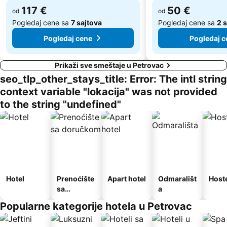
Praznik Mimoze
Žalo
117 €
50 €
od
od
Pogledaj cene sa
7 sajtova
Pogledaj cene sa
2 s
Pogledaj cene
Pogledaj c
Prikaži sve smeštaje u Petrovac
seo_tlp_other_stays_title: Error: The intl string
context variable "lokacija" was not provided
to the string "undefined"
Hotel
Prenoćište
Apart hotel
Odmarališt
Host
sa
a
doručkom
Popularne kategorije hotela u Petrovac