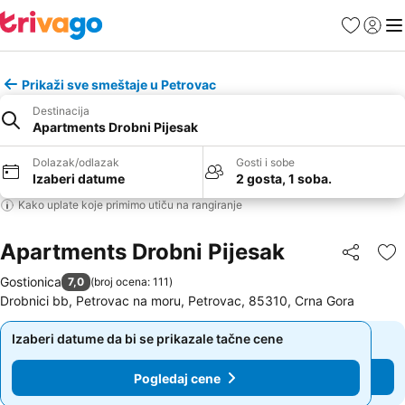
Favoriti
Prijavi
Men
Prikaži sve smeštaje u Petrovac
Destinacija
Apartments Drobni Pijesak
Dolazak/odlazak
Gosti i sobe
Izaberi datume
2 gosta, 1 soba.
Kako uplate koje primimo utiču na rangiranje
Apartments Drobni Pijesak
Deli
Do
Gostionica
7,0
(
broj ocena: 111
)
Drobnici bb, Petrovac na moru, Petrovac, 85310, Crna Gora
Izaberi datume da bi se prikazale tačne cene
Izaberi datume da bi se prikazale tačne cene
Pogledaj cene
Pogledaj cene