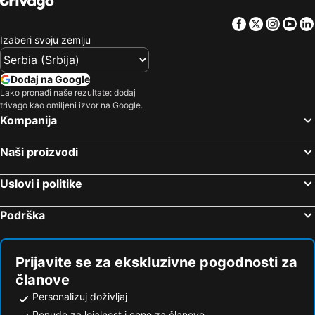
Facebook
Twitter
Insta
Yo
Izaberi svoju zemlju
Dodaj na Google
Lako pronađi naše rezultate: dodaj
trivago kao omiljeni izvor na Google.
Kompanija
Naši proizvodi
Uslovi i politike
Podrška
Prijavite se za ekskluzivne pogodnosti za
članove
Personalizuj doživljaj
Ponude za lojalnost i cene za članove