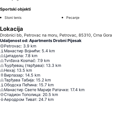
Sportski objekti
Stoni tenis
Pecanje
Lokacija
Drobnici bb, Petrovac na moru, Petrovac, 85310, Crna Gora
Udaljenost od: Apartments Drobni Pijesak
Petrovac
:
3.9
km
Манастир Војнићи
:
5.4
km
Цитадела
:
7.8
km
Tvrđava Kosmač
:
7.9
km
Ђурђевац (тврђава)
:
13.3
km
Нехај
:
13.5
km
Вирпазар
:
14.5
km
Тврђава Табија
:
15.2
km
Ободска Пећина
:
15.7
km
Манастир Свете Марије Ратачке
:
17.4
km
Стадион Тополица
:
20.5
km
Аеродром Тиват
:
24.7
km