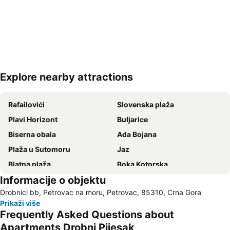
Explore nearby attractions
Proširi mapu
Rafailovići
Slovenska plaža
Plavi Horizont
Buljarice
Biserna obala
Ada Bojana
Plaža u Sutomoru
Jaz
Blatna plaža
Boka Kotorska
Informacije o objektu
Kotor
Ženska plaža
Drobnici bb, Petrovac na moru, Petrovac, 85310, Crna Gora
Bečićka plaža
Šetalište Pet Danica
Prikaži više
Seljanovo
Lučice
Frequently Asked Questions about
Kraljičina plaža
Stari grad Budva
Apartments Drobni Pijesak