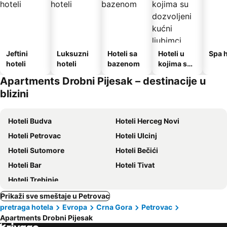
Jeftini
Luksuzni
Hoteli sa
Hoteli u
Spa h
hoteli
hoteli
bazenom
kojima su
dozvoljeni
Apartments Drobni Pijesak – destinacije u
kućni
blizini
ljubimci
Hoteli Budva
Hoteli Herceg Novi
Hoteli Petrovac
Hoteli Ulcinj
Hoteli Sutomore
Hoteli Bečići
Hoteli Bar
Hoteli Tivat
Hoteli Trebinje
Prikaži sve smeštaje u Petrovac
pretraga hotela
Evropa
Crna Gora
Petrovac
Apartments Drobni Pijesak