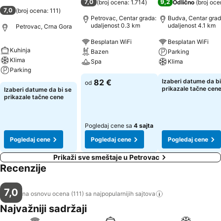
7,0
9,2
(
broj ocena: 1.714
)
Odlično
(
broj oce
7,0
(
broj ocena: 111
)
Petrovac, Centar grada:
Budva, Centar grad
udaljenost 0.3 km
udaljenost 4.1 km
Petrovac, Crna Gora
Besplatan WiFi
Besplatan WiFi
Kuhinja
Bazen
Parking
Klima
Spa
Klima
Parking
82 €
Izaberi datume da bi
od
prikazale tačne cen
Izaberi datume da bi se
prikazale tačne cene
Pogledaj cene sa
4 sajta
Pogledaj cene
Pogledaj cene
Pogledaj cene
Prikaži sve smeštaje u Petrovac
Recenzije
7,0
na osnovu ocena (111) sa najpopularnijih
sajtova
Najvažniji sadržaji