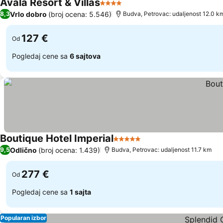
Avala Resort & Villas
4 Zvezdice
Vrlo dobro
(broj ocena: 5.546)
8,3
Budva, Petrovac: udaljenost 12.0 k
127 €
Od
Pogledaj cene sa
6 sajtova
Boutique Hotel Imperial
5 Zvezdice
Odlično
(broj ocena: 1.439)
9,5
Budva, Petrovac: udaljenost 11.7 km
277 €
Od
Pogledaj cene sa
1 sajta
Popularan izbor