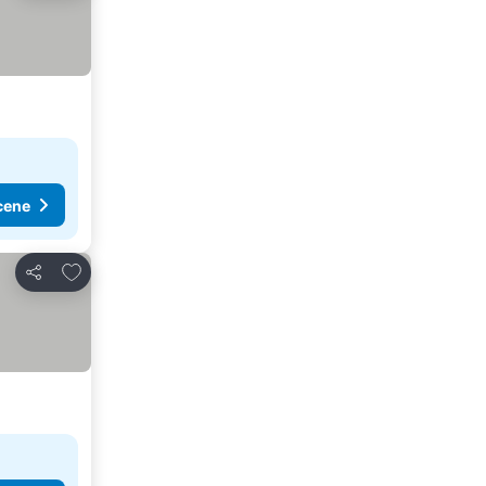
cene
Dodati u favorite
Deli