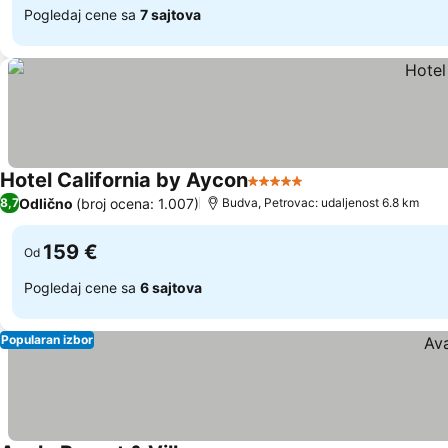
Pogledaj cene sa
7 sajtova
Hotel California by Aycon
5 Zvezdice
Odlično
(broj ocena: 1.007)
8,7
Budva, Petrovac: udaljenost 6.8 km
159 €
Od
Pogledaj cene sa
6 sajtova
Popularan izbor