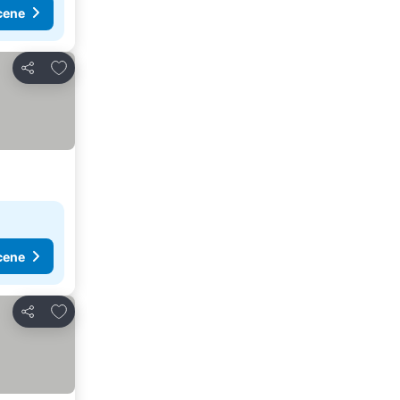
cene
Dodati u favorite
Deli
cene
Dodati u favorite
Deli