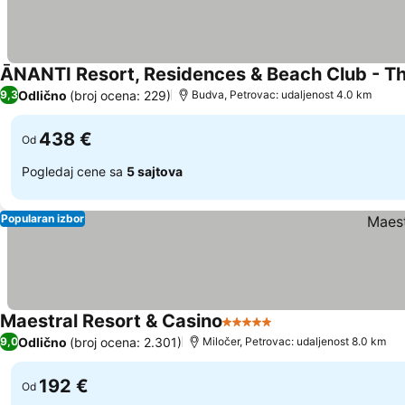
ĀNANTI Resort, Residences & Beach Club - Th
Odlično
(broj ocena: 229)
9,3
Budva, Petrovac: udaljenost 4.0 km
438 €
Od
Pogledaj cene sa
5 sajtova
Popularan izbor
Maestral Resort & Casino
5 Zvezdice
Odlično
(broj ocena: 2.301)
9,0
Miločer, Petrovac: udaljenost 8.0 km
192 €
Od