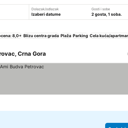
Dolazak/odlazak
Gosti i sobe
Izaberi datume
2 gosta, 1 soba.
ocena: 8,0+
Blizu centra grada
Plaža
Parking
Cela kuća/apartma
trovac, Crna Gora