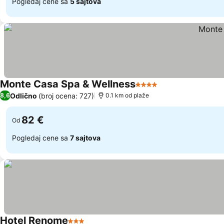
Pogledaj cene sa
5 sajtova
Monte Casa Spa & Wellness
4 Zvezdice
Odlično
(broj ocena: 727)
8,6
0.1 km od plaže
82 €
Od
Pogledaj cene sa
7 sajtova
Hotel Renome