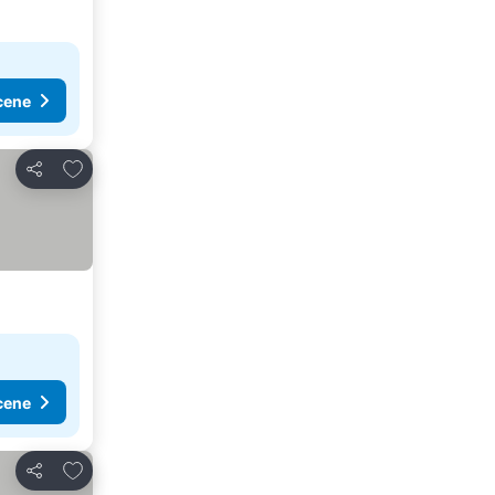
cene
Dodati u favorite
Deli
cene
Dodati u favorite
Deli