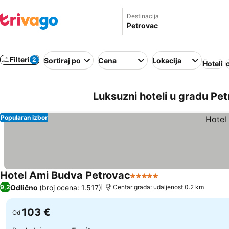
Destinacija
Filteri
2
Sortiraj po
Cena
Lokacija
Hoteli
Luksuzni hoteli u gradu Pe
Popularan izbor
Hotel Ami Budva Petrovac
5 Zvezdice
Odlično
(broj ocena: 1.517)
9,2
Centar grada: udaljenost 0.2 km
103 €
Od