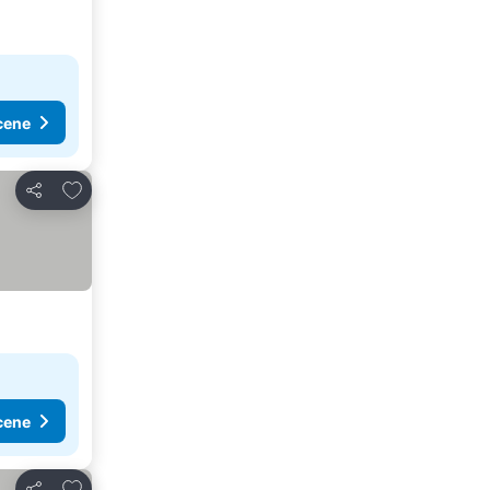
cene
Dodati u favorite
Deli
cene
Dodati u favorite