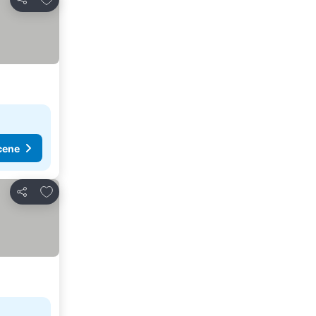
Deli
cene
Dodati u favorite
Deli