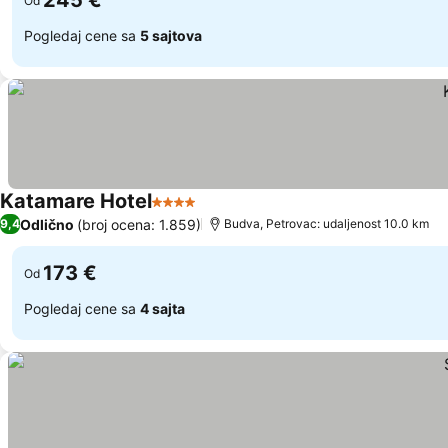
245 €
Od
Pogledaj cene sa
5 sajtova
Katamare Hotel
4 Zvezdice
Odlično
(broj ocena: 1.859)
9,4
Budva, Petrovac: udaljenost 10.0 km
173 €
Od
Pogledaj cene sa
4 sajta