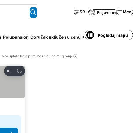
SR · €
Meni
Prijavi me
Pogledaj mapu
n
Polupansion
Doručak uključen u cenu
Apart hotel
All inclusive
Kako uplate koje primimo utiču na rangiranje
Dodati u favorite
Deli