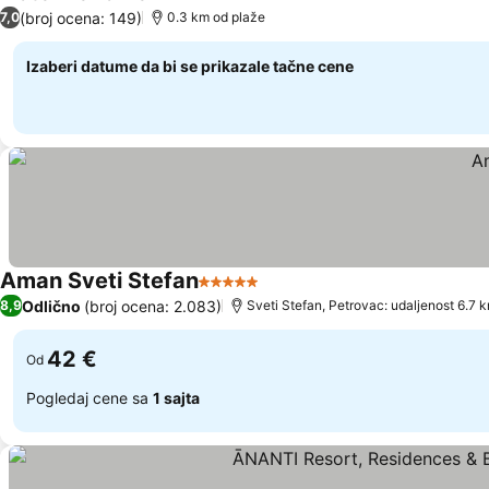
3 Zvezdice
(broj ocena: 149)
7,0
0.3 km od plaže
Izaberi datume da bi se prikazale tačne cene
Aman Sveti Stefan
5 Zvezdice
Odlično
(broj ocena: 2.083)
8,9
Sveti Stefan, Petrovac: udaljenost 6.7 
42 €
Od
Pogledaj cene sa
1 sajta