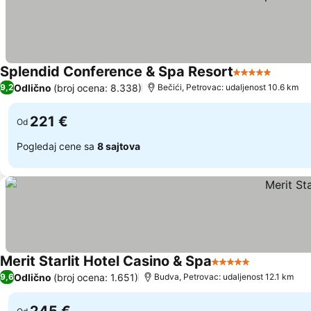
Splendid Conference & Spa Resort
5 Zvezdice
Odlično
(broj ocena: 8.338)
9,2
Bečići, Petrovac: udaljenost 10.6 km
221 €
Od
Pogledaj cene sa
8 sajtova
Merit Starlit Hotel Casino & Spa
5 Zvezdice
Odlično
(broj ocena: 1.651)
9,6
Budva, Petrovac: udaljenost 12.1 km