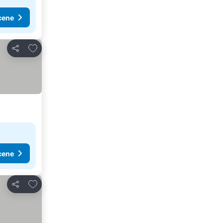
cene
Dodati u favorite
Deli
cene
Dodati u favorite
Deli