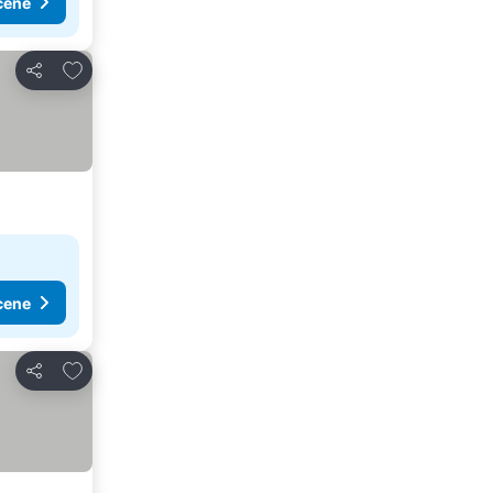
cene
Dodati u favorite
Deli
cene
Dodati u favorite
Deli