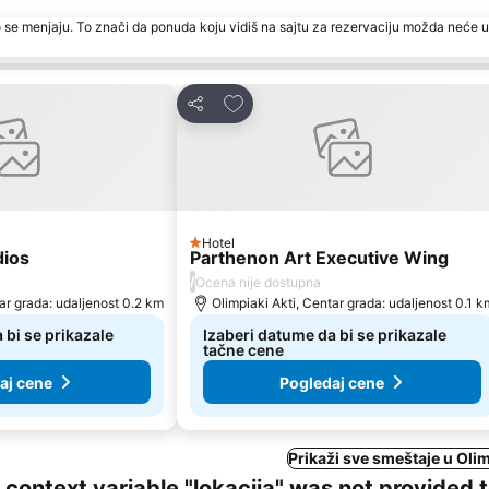
 se menjaju. To znači da ponuda koju vidiš na sajtu za rezervaciju možda neće u
rite
Dodati u favorite
Deli
Hotel
1 Zvezdice
dios
Parthenon Art Executive Wing
/
Ocena nije dostupna
tar grada: udaljenost 0.2 km
Olimpiaki Akti, Centar grada: udaljenost 0.1 k
 bi se prikazale
Izaberi datume da bi se prikazale
tačne cene
aj cene
Pogledaj cene
Prikaži sve smeštaje u Olim
ng context variable "lokacija" was not provided 