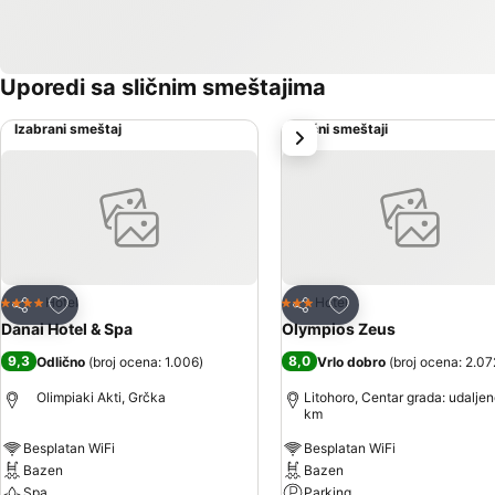
Uporedi sa sličnim smeštajima
Izabrani smeštaj
Slični smeštaji
sledeće
Dodati u favorite
Dodati u favorite
Hotel
Hotel
4 Zvezdice
3 Zvezdice
Deli
Deli
Danai Hotel & Spa
Olympios Zeus
9,3
8,0
Odlično
(
broj ocena: 1.006
)
Vrlo dobro
(
broj ocena: 2.07
Olimpiaki Akti, Grčka
Litohoro, Centar grada: udaljen
km
Besplatan WiFi
Besplatan WiFi
Bazen
Bazen
Spa
Parking