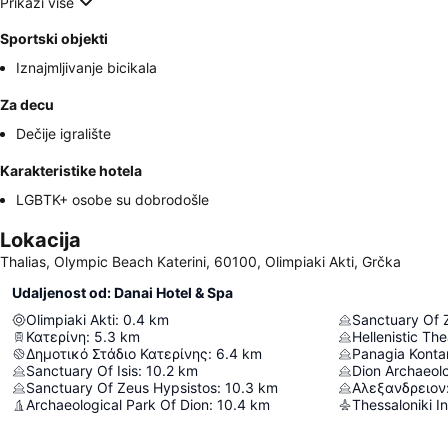
Prikaži više
Sportski objekti
Iznajmljivanje bicikala
Za decu
Dečije igralište
Karakteristike hotela
LGBTK+ osobe su dobrodošle
Lokacija
Thalias, Olympic Beach Katerini, 60100, Olimpiaki Akti, Grčka
Udaljenost od: Danai Hotel & Spa
Olimpiaki Akti
:
0.4
km
Sanctuary Of 
Κατερίνη
:
5.3
km
Hellenistic The
Δημοτικό Στάδιο Κατερίνης
:
6.4
km
Panagia Kontar
Sanctuary Of Isis
:
10.2
km
Dion Archaeol
Sanctuary Of Zeus Hypsistos
:
10.3
km
Αλεξανδρειον
Archaeological Park Of Dion
:
10.4
km