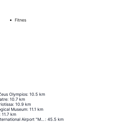
Fitnes
Zeus Olympios
:
10.5
km
atre
:
10.7
km
iotissa
:
10.9
km
ogical Museum
:
11.1
km
:
11.7
km
Thessaloniki International Airport "Macedonia"
:
45.5
km