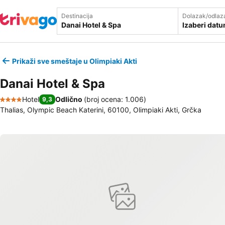
Destinacija
Dolazak/odlaz
Izaberi dat
Prikaži sve smeštaje u Olimpiaki Akti
Danai Hotel & Spa
Hotel
Odlično
(
broj ocena: 1.006
)
9,3
4 Zvezdice
Thalias, Olympic Beach Katerini, 60100, Olimpiaki Akti, Grčka