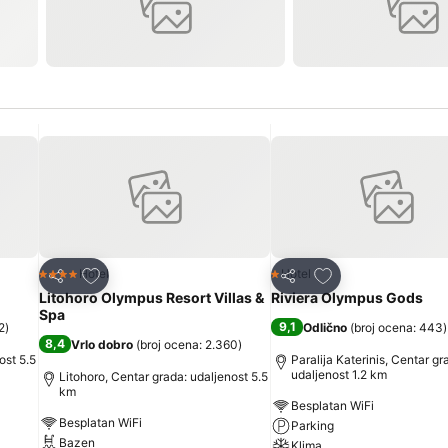
Dodati u favorite
Dodati u favorite
Hotel
Hotel
4 Zvezdice
1 Zvezdice
Deli
Deli
Litohoro Olympus Resort Villas &
Riviera Olympus Gods
Spa
9,1
2
)
Odlično
(
broj ocena: 443
)
8,4
Vrlo dobro
(
broj ocena: 2.360
)
ost 5.5
Paralija Katerinis, Centar gr
udaljenost 1.2 km
Litohoro, Centar grada: udaljenost 5.5
km
Besplatan WiFi
Besplatan WiFi
Parking
Bazen
Klima