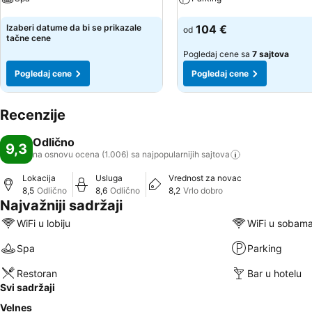
Pogledaj cene
Pogledaj cene
Izaberi datume da bi se prikazale
104 €
od
tačne cene
Pogledaj cene sa
7 sajtova
Pogledaj cene
Pogledaj cene
Recenzije
Odlično
9,3
na osnovu ocena (1.006) sa najpopularnijih
sajtova
Lokacija
Usluga
Vrednost za novac
8,5
Odlično
8,6
Odlično
8,2
Vrlo dobro
Najvažniji sadržaji
WiFi u lobiju
WiFi u sobam
Spa
Parking
Restoran
Bar u hotelu
Svi sadržaji
Velnes