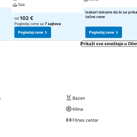
Spa
Pogledaj cene
Izaberi datume da bi se prik
Pogledaj cene
tačne cene
102 €
od
Pogledaj cene sa
7 sajtova
Pogledaj cene
Pogledaj cene
Prikaži sve smeštaje u Olim
a
Bazen
Klima
Fitnes centar