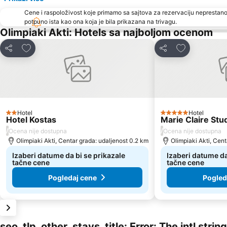
Cene i raspoloživost koje primamo sa sajtova za rezervaciju neprestano
potpuno ista kao ona koja je bila prikazana na trivagu.
Olimpiaki Akti: Hotels sa najboljom ocenom
Dodati u favorite
Dodati u favo
Deli
Deli
Hotel
Hotel
2 Zvezdice
5 Zvezdice
Hotel Kostas
Marie Claire Stu
/
/
Ocena nije dostupna
Ocena nije dostupna
Olimpiaki Akti, Centar grada: udaljenost 0.2 km
Olimpiaki Akti, Cen
Izaberi datume da bi se prikazale
Izaberi datume da
tačne cene
tačne cene
Pogledaj cene
Pogled
seo_tlp_other_stays_title: Error: The intl stri