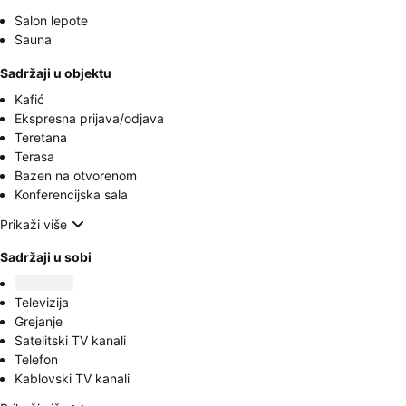
Salon lepote
Sauna
Sadržaji u objektu
Kafić
Ekspresna prijava/odjava
Teretana
Terasa
Bazen na otvorenom
Konferencijska sala
Prikaži više
Sadržaji u sobi
Televizija
Grejanje
Satelitski TV kanali
Telefon
Kablovski TV kanali