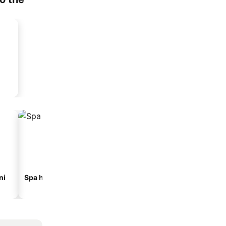
ni
Spa hoteli
Hoteli na plaži