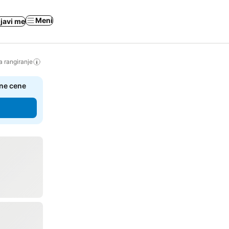
Meni
ijavi me
a rangiranje
čne cene