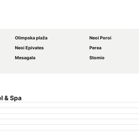
Proširi mapu
Olimpska plaža
Neoi Poroi
Neoi Epivates
Perea
Mesagala
Stomio
l & Spa