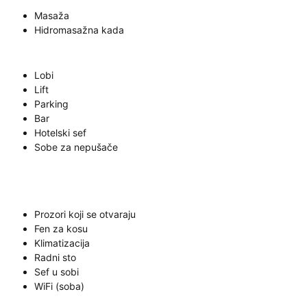
Masaža
Hidromasažna kada
Lobi
Lift
Parking
Bar
Hotelski sef
Sobe za nepušače
Prozori koji se otvaraju
Fen za kosu
Klimatizacija
Radni sto
Sef u sobi
WiFi (soba)