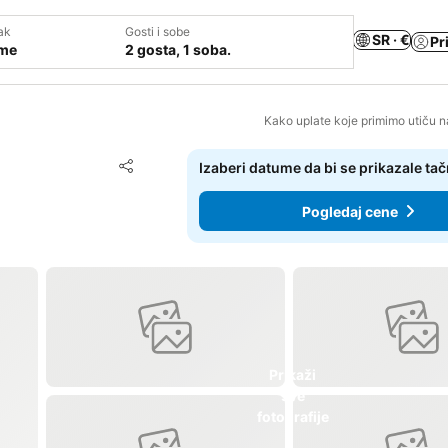
ak
Gosti i sobe
SR · €
Pr
ume
2 gosta, 1 soba.
Kako uplate koje primimo utiču n
Dodati u favorite
Izaberi datume da bi se prikazale ta
Deli
Pogledaj cene