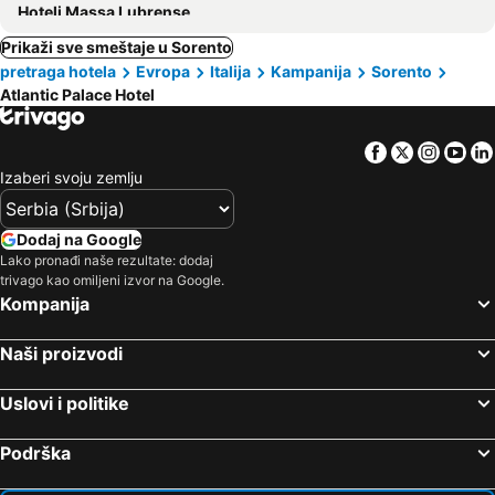
Hoteli Massa Lubrense
Prikaži sve smeštaje u Sorento
pretraga hotela
Evropa
Italija
Kampanija
Sorento
Atlantic Palace Hotel
Facebook
Twitter
Insta
Yo
Izaberi svoju zemlju
Dodaj na Google
Lako pronađi naše rezultate: dodaj
trivago kao omiljeni izvor na Google.
Kompanija
Naši proizvodi
Uslovi i politike
Podrška