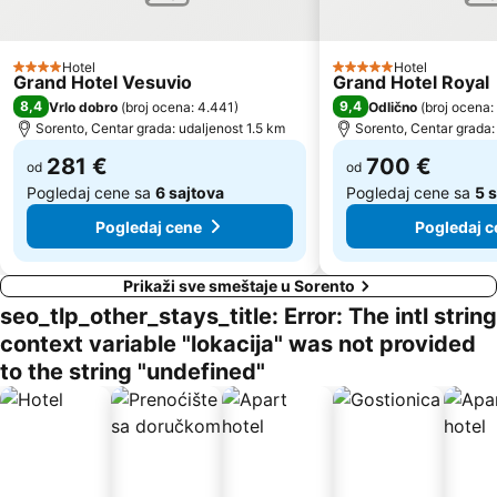
Hotel
Hotel
4 Zvezdice
5 Zvezdice
Grand Hotel Vesuvio
Grand Hotel Royal
8,4
9,4
Vrlo dobro
(
broj ocena: 4.441
)
Odlično
(
broj ocena:
Sorento, Centar grada: udaljenost 1.5 km
Sorento, Centar grada:
281 €
700 €
od
od
Pogledaj cene sa
6 sajtova
Pogledaj cene sa
5 
Pogledaj cene
Pogledaj c
Prikaži sve smeštaje u Sorento
seo_tlp_other_stays_title: Error: The intl string
context variable "lokacija" was not provided
to the string "undefined"