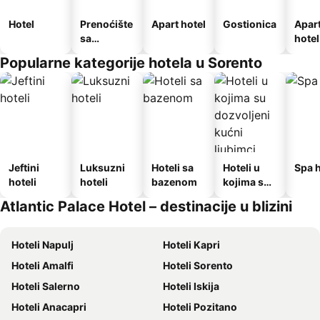
Hotel
Prenoćište
Apart hotel
Gostionica
Apar
sa
hotel
doručkom
Popularne kategorije hotela u Sorento
Jeftini
Luksuzni
Hoteli sa
Hoteli u
Spa h
hoteli
hoteli
bazenom
kojima su
dozvoljeni
Atlantic Palace Hotel – destinacije u blizini
kućni
ljubimci
Hoteli Napulj
Hoteli Kapri
Hoteli Amalfi
Hoteli Sorento
Hoteli Salerno
Hoteli Iskija
Hoteli Anacapri
Hoteli Pozitano