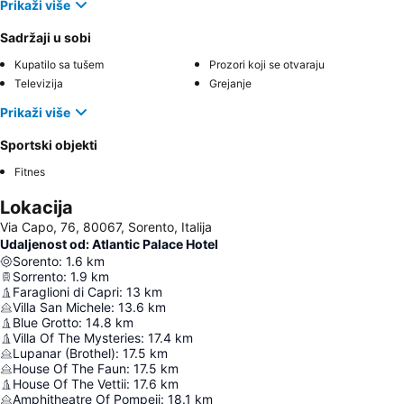
Prikaži više
Sadržaji u sobi
Kupatilo sa tušem
Prozori koji se otvaraju
Televizija
Grejanje
Prikaži više
Sportski objekti
Fitnes
Lokacija
Via Capo, 76, 80067, Sorento, Italija
Udaljenost od: Atlantic Palace Hotel
Sorento
:
1.6
km
Sorrento
:
1.9
km
Faraglioni di Capri
:
13
km
Villa San Michele
:
13.6
km
Blue Grotto
:
14.8
km
Villa Of The Mysteries
:
17.4
km
Lupanar (Brothel)
:
17.5
km
House Of The Faun
:
17.5
km
House Of The Vettii
:
17.6
km
Amphitheatre Of Pompeii
:
18.1
km