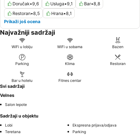
Doručak
•
9,6
Usluga
•
9,1
Bar
•
8,8
Restoran
•
8,5
Hrana
•
8,1
Prikaži još ocena
Najvažniji sadržaji
WiFi u lobiju
WiFi u sobama
Bazen
Parking
Klima
Restoran
Bar u hotelu
Fitnes centar
Svi sadržaji
Velnes
Salon lepote
Sadržaji u objektu
Lobi
Ekspresna prijava/odjava
Teretana
Parking