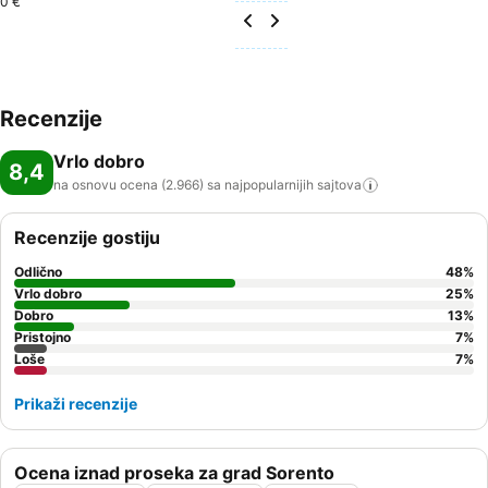
0 €
Recenzije
Vrlo dobro
8,4
na osnovu ocena (2.966) sa najpopularnijih
sajtova
Recenzije gostiju
Odlično
48
%
Vrlo dobro
25
%
Dobro
13
%
Pristojno
7
%
Loše
7
%
Prikaži recenzije
Ocena iznad proseka za grad Sorento