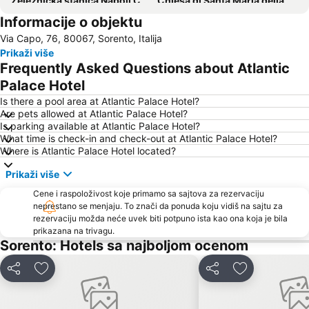
Železnička stanica Napoli Centrale
Chiesa di Santa Maria della Verità
Informacije o objektu
Ischia Ponte
Porto di Napoli
Via Capo, 76, 80067, Sorento, Italija
Via Toledo
Zona Industriale
Prikaži više
Porto di Ischia
Giardini Poseidon
Frequently Asked Questions about Atlantic
Palace Hotel
Is there a pool area at Atlantic Palace Hotel?
Are pets allowed at Atlantic Palace Hotel?
Is parking available at Atlantic Palace Hotel?
What time is check-in and check-out at Atlantic Palace Hotel?
Where is Atlantic Palace Hotel located?
Prikaži više
Cene i raspoloživost koje primamo sa sajtova za rezervaciju
neprestano se menjaju. To znači da ponuda koju vidiš na sajtu za
rezervaciju možda neće uvek biti potpuno ista kao ona koja je bila
prikazana na trivagu.
Sorento: Hotels sa najboljom ocenom
Deli
Dodati u favorite
Deli
Dodati u favo