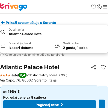
Favoriti
Prijavi
Men
Prikaži sve smeštaje u Sorento
Destinacija
Atlantic Palace Hotel
Dolazak/odlazak
Gosti i sobe
Izaberi datume
2 gosta, 1 soba.
Kako uplate koje primimo utiču na rangiranje
Atlantic Palace Hotel
Deli
Do
Hotel
8,4
Vrlo dobro
(
broj ocena: 2.966
)
4 Zvezdice
Via Capo, 76, 80067, Sorento, Italija
165 €
165 €
od
od
Pogledaj cene sa
8 sajtova
Pogledaj cene sa
8 sajtova
Pogledaj cene
Pogledaj cene