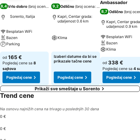
Ambassador
8,4
9,2
Vrlo dobro
(
broj ocena: 2.966
)
Odlično
(
broj ocena: 355
)
8,7
Odlično
(
broj oce
Sorento, Italija
Kapri, Centar grada:
udaljenost 0.6 km
Kapri, Centar grada
udaljenost 0.9 km
Besplatan WiFi
Besplatan WiFi
Bazen
Klima
Bazen
Parking
Klima
165 €
Izaberi datume da bi se
od
prikazale tačne cene
338 €
od
Pogledaj cene sa
8
sajtova
Pogledaj cene sa
4 s
Pogledaj cene
Pogledaj cene
Pogledaj cene
Prikaži sve smeštaje u Sorento
Trend cene
Na osnovu najnižih cena na trivago u poslednjih 30 dana
0 €
0 €