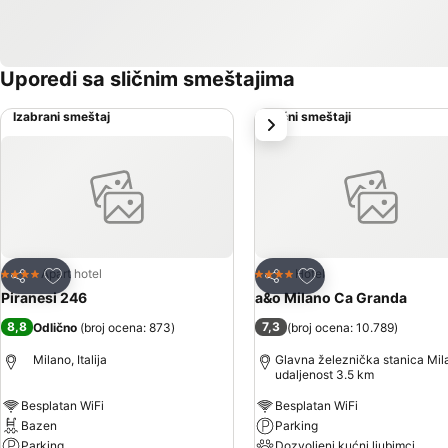
Uporedi sa sličnim smeštajima
Izabrani smeštaj
Slični smeštaji
sledeće
Dodati u favorite
Dodati u favorite
Apart hotel
Hotel
4 Zvezdice
4 Zvezdice
Deli
Deli
Piranesi 246
a&o Milano Ca Granda
8,8
7,3
Odlično
(
broj ocena: 873
)
(
broj ocena: 10.789
)
Milano, Italija
Glavna železnička stanica Mil
udaljenost 3.5 km
Besplatan WiFi
Besplatan WiFi
Bazen
Parking
Parking
Dozvoljeni kućni ljubimci