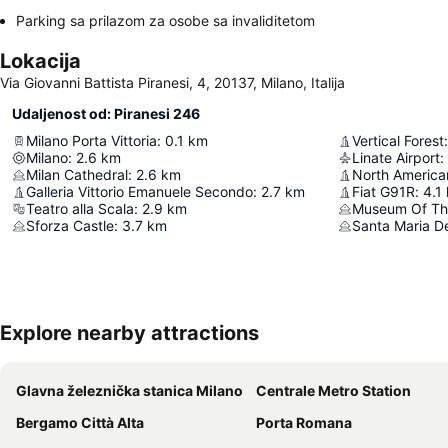
Parking sa prilazom za osobe sa invaliditetom
Lokacija
Via Giovanni Battista Piranesi, 4, 20137, Milano, Italija
Udaljenost od: Piranesi 246
Milano Porta Vittoria
:
0.1
km
Vertical Forest
:
Milano
:
2.6
km
Linate Airport
:
Milan Cathedral
:
2.6
km
North America
Galleria Vittorio Emanuele Secondo
:
2.7
km
Fiat G91R
:
4.1
Teatro alla Scala
:
2.9
km
Sforza Castle
:
3.7
km
Santa Maria De
Explore nearby attractions
Glavna železnička stanica Milano
Centrale Metro Station
Bergamo Città Alta
Porta Romana