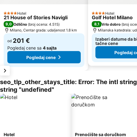
Hotel
Hotel
4 Zvezdice
4 Zvezdice
21 House of Stories Navigli
Golf Hotel Milano
9,0
8,1
Odlično
(
broj ocena: 4.515
)
Vrlo dobro
(
broj oce
Milano, Centar grada: udaljenost 1.8 km
Milanska katedrala: ud
Izaberi datume da bi
201 €
od
tačne cene
Pogledaj cene sa
4 sajta
Pogledaj c
Pogledaj cene
seo_tlp_other_stays_title: Error: The intl stri
string "undefined"
Hotel
Prenoćište sa doručkom