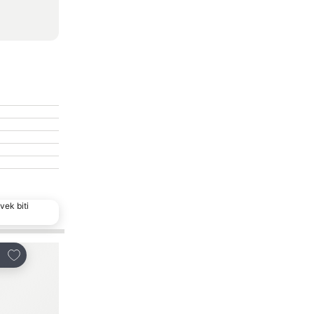
vek biti
Dodati u favorite
Dodati u favorite
i
Deli