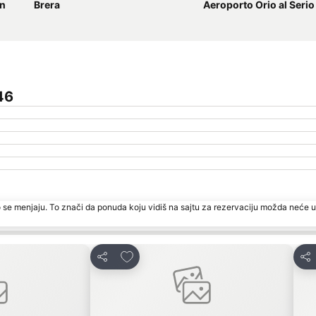
on
Brera
Aeroporto Orio al Serio
46
 se menjaju. To znači da ponuda koju vidiš na sajtu za rezervaciju možda neće u
te
Dodati u favorite
Deli
Del