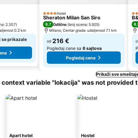
Hotel
4 Zvezdice
3 
Sheraton Milan San Siro
B&
8,7
8,
na: 2.307
)
Odlično
(
broj ocena: 5.925
)
aljenost 0.2 km
Milano, Centar grada: udaljenost 7.1 km
 se prikazale
216 €
od
o
Pogledaj cene sa
6 sajtova
P
ene
Pogledaj cene
Prikaži sve smeštaj
ng context variable "lokacija" was not provided 
Apart hotel
Hostel