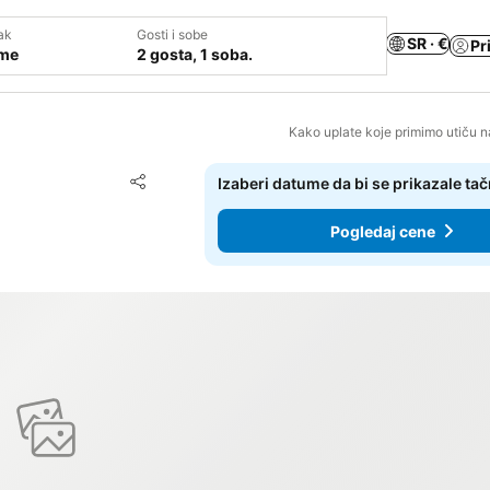
ak
Gosti i sobe
SR · €
Pr
ume
2 gosta, 1 soba.
Kako uplate koje primimo utiču n
Dodati u favorite
Izaberi datume da bi se prikazale ta
Deli
Pogledaj cene