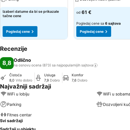
Pogledaj cene
Pogledaj cene
Izaberi datume da bi se prikazale
61 €
od
tačne cene
Pogledaj cene sa
6 sajtova
Pogledaj cene
Pogledaj cene
Recenzije
Odlično
8,8
na osnovu ocena (873) sa najpopularnijih
sajtova
Čistoća
Usluga
Komfor
8,0
Vrlo dobro
7,9
Dobro
7,6
Dobro
Najvažniji sadržaji
WiFi u lobiju
WiFi u sobam
Parking
Dozvoljeni kuć
Fitnes centar
Svi sadržaji
Sadržaji u objektu