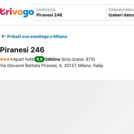
Destinacija
Dolazak/odlaz
Izaberi dat
Prikaži sve smeštaje u Milano
Piranesi 246
Apart hotel
Odlično
(
broj ocena: 873
)
8,8
4 Zvezdice
Via Giovanni Battista Piranesi, 4, 20137, Milano, Italija