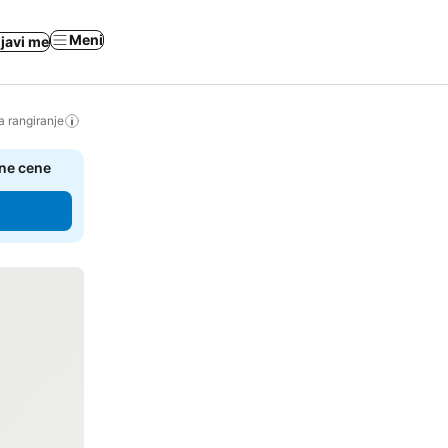
Meni
ijavi me
a rangiranje
čne cene