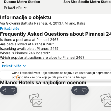
Duomo Metro Station
San Siro Stadio Metro Stati
Prikaži više
Informacije o objektu
Via Giovanni Battista Piranesi, 4, 20137, Milano, Italija
Prikaži više
Frequently Asked Questions about Piranesi 2
Is there a pool area at Piranesi 246?
Are pets allowed at Piranesi 246?
Is parking available at Piranesi 246?
Where is Piranesi 246 located?
Which popular attractions are close to Piranesi 246?
Prikaži više
Cene i raspoloživost koje primamo sa sajtova za rezervaciju neprestano
potpuno ista kao ona koja je bila prikazana na trivagu.
Milano: Hotels sa najboljom ocenom
Dodati u favorite
Dodati u favori
Deli
Deli