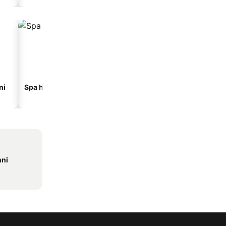
ni
Spa hoteli
Hoteli sa parkingom
nni