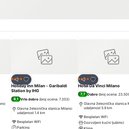
Dodati u favorite
Dodati u favorite
Hotel
Hotel
4 Zvezdice
4 Zvezdice
Deli
Deli
Holiday Inn Milan - Garibaldi
Hotel Da Vinci Milano
Station by IHG
7,7
Dobro
(
broj ocena: 23.50
8,1
Vrlo dobro
(
broj ocena: 7.353
)
ano:
Glavna železnička stanica 
udaljenost 5.9 km
Glavna železnička stanica Milano:
udaljenost 1.4 km
Besplatan WiFi
Besplatan WiFi
Dozvoljeni kućni ljubimci
Parking
Klima