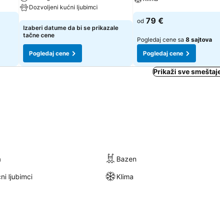
Dozvoljeni kućni ljubimci
Pogledaj cene
79 €
od
Pogledaj cene
Izaberi datume da bi se prikazale
tačne cene
Pogledaj cene sa
8 sajtova
Pogledaj cene
Pogledaj cene
Prikaži sve smeštaj
a
Bazen
ni ljubimci
Klima