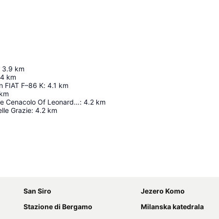
3.9
km
4
km
n FIAT F–86 K
:
4.1
km
km
Museum Of The Cenacolo Of Leonardo Da Vinci
:
4.2
km
lle Grazie
:
4.2
km
Proširi mapu
San Siro
Jezero Komo
Stazione di Bergamo
Milanska katedrala