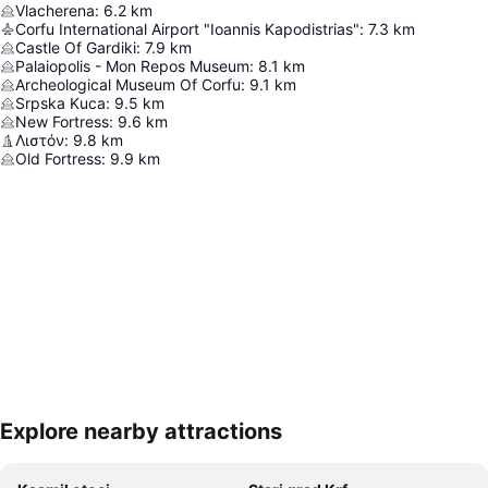
Vlacherena
:
6.2
km
Corfu International Airport "Ioannis Kapodistrias"
:
7.3
km
Castle Of Gardiki
:
7.9
km
Palaiopolis - Mon Repos Museum
:
8.1
km
Archeological Museum Of Corfu
:
9.1
km
Srpska Kuca
:
9.5
km
New Fortress
:
9.6
km
Λιστόν
:
9.8
km
Old Fortress
:
9.9
km
Explore nearby attractions
Proširi mapu