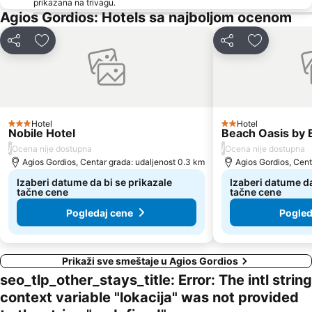
prikazana na trivagu.
Syri i Kaltër
Paxi
Agios Gordios: Hotels sa najboljom ocenom
Ekthesiako Kentro Kerkuras Corexpo
Plaža Ipsos
Deli
Dodati u favorite
Deli
Dodati u fa
Agios Georgios
Zavia
Prapa Mali
Hotel
Hotel
3 Zvezdice
2 Zvezdice
Nobile Hotel
Beach Oasis by 
/
/
Ocena nije dostupna
Ocena nije dostupna
Agios Gordios, Centar grada: udaljenost 0.3 km
Agios Gordios, Cent
Izaberi datume da bi se prikazale
Izaberi datume da
tačne cene
tačne cene
Pogledaj cene
Pogled
Prikaži sve smeštaje u Agios Gordios
seo_tlp_other_stays_title: Error: The intl string
context variable "lokacija" was not provided