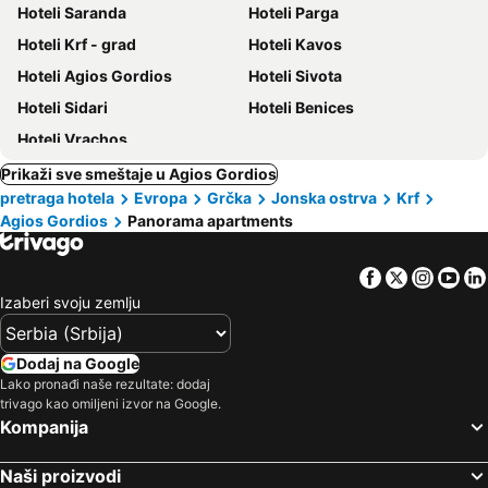
Hoteli Saranda
Hoteli Parga
Hoteli Krf - grad
Hoteli Kavos
Hoteli Agios Gordios
Hoteli Sivota
Hoteli Sidari
Hoteli Benices
Hoteli Vrachos
Prikaži sve smeštaje u Agios Gordios
pretraga hotela
Evropa
Grčka
Jonska ostrva
Krf
Agios Gordios
Panorama apartments
Facebook
Twitter
Insta
Yo
Izaberi svoju zemlju
Dodaj na Google
Lako pronađi naše rezultate: dodaj
trivago kao omiljeni izvor na Google.
Kompanija
Naši proizvodi