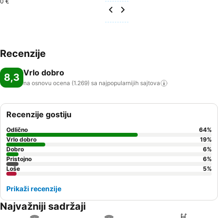
0 €
Recenzije
Vrlo dobro
8,3
na osnovu ocena (1.269) sa najpopularnijih
sajtova
Recenzije gostiju
Odlično
64
%
Vrlo dobro
19
%
Dobro
6
%
Pristojno
6
%
Loše
5
%
Prikaži recenzije
Najvažniji sadržaji