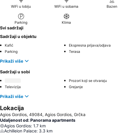
WiFi u lobiju
WiFi u sobama
Bazen
Parking
Klima
Svi sadržaji
Sadržaji u objektu
Kafić
Ekspresna prijava/odjava
Parking
Terasa
Prikaži više
Sadržaji u sobi
Prozori koji se otvaraju
Televizija
Grejanje
Prikaži više
Lokacija
Agios Gordios, 49084, Agios Gordios, Grčka
Udaljenost od: Panorama apartments
Agios Gordios
:
1.7
km
Achilleion Palace
:
3.3
km