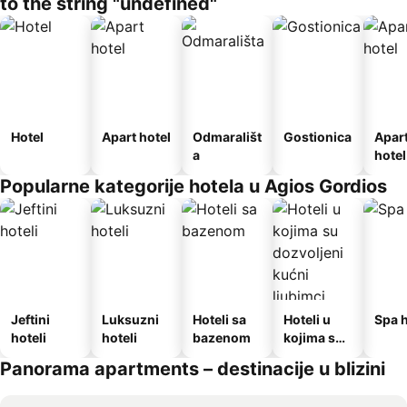
to the string "undefined"
Hotel
Apart hotel
Odmarališt
Gostionica
Apar
a
hotel
Popularne kategorije hotela u Agios Gordios
Jeftini
Luksuzni
Hoteli sa
Hoteli u
Spa h
hoteli
hoteli
bazenom
kojima su
dozvoljeni
Panorama apartments – destinacije u blizini
kućni
ljubimci