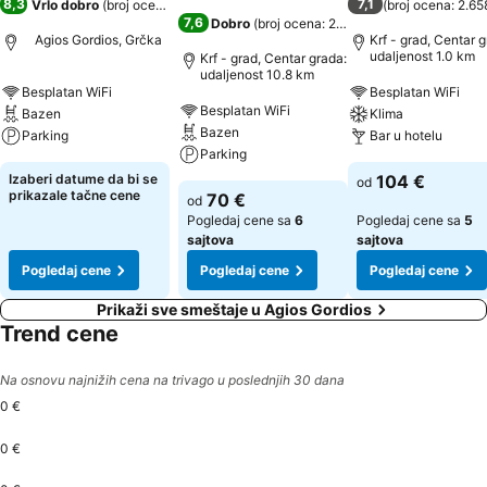
8,3
7,1
Vrlo dobro
(
broj ocena: 1.269
)
(
broj ocena: 2.65
7,6
Dobro
(
broj ocena: 2.247
)
Agios Gordios, Grčka
Krf - grad, Centar g
udaljenost 1.0 km
Krf - grad, Centar grada:
udaljenost 10.8 km
Besplatan WiFi
Besplatan WiFi
Besplatan WiFi
Bazen
Klima
Bazen
Parking
Bar u hotelu
Parking
Izaberi datume da bi se
104 €
od
prikazale tačne cene
70 €
od
Pogledaj cene sa
6
Pogledaj cene sa
5
sajtova
sajtova
Pogledaj cene
Pogledaj cene
Pogledaj cene
Prikaži sve smeštaje u Agios Gordios
Trend cene
Na osnovu najnižih cena na trivago u poslednjih 30 dana
0 €
0 €