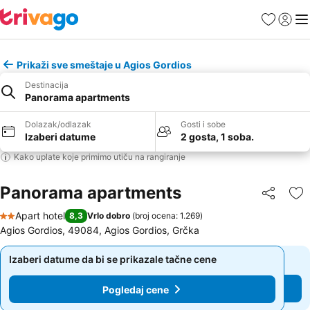
Favoriti
Prijavi
Men
Prikaži sve smeštaje u Agios Gordios
Destinacija
Panorama apartments
Dolazak/odlazak
Gosti i sobe
Izaberi datume
2 gosta, 1 soba.
Kako uplate koje primimo utiču na rangiranje
Panorama apartments
Deli
Do
Apart hotel
8,3
Vrlo dobro
(
broj ocena: 1.269
)
2 Zvezdice
Agios Gordios, 49084, Agios Gordios, Grčka
Izaberi datume da bi se prikazale tačne cene
Izaberi datume da bi se prikazale tačne cene
Pogledaj cene
Pogledaj cene