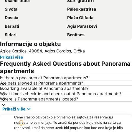
Ksamil otoci
Stari grad Krf
Sivota
Paleokastritsa
Dassia
Plaža Glifada
Barbati
Agia Paraskevi
Sidari
Benitses
Informacije o objektu
Kouloura Beach
Kasiopi
Agios Gordios, 49084, Agios Gordios, Grčka
Arillas Beach
Liston
Prikaži više
Aghios Georgios Argirades
Nisaki
Frequently Asked Questions about Panorama
Plaža Bella Vraka
Luka Krf
apartments
Corfu International Airport
Plaža Kavos
Is there a pool area at Panorama apartments?
Are pets allowed at Panorama apartments?
Igoumenitsa
Lefkas - Town
Is parking available at Panorama apartments?
What time is check-in and check-out at Panorama apartments?
Μoraitika
Paralies Kassiopis
Where is Panorama apartments located?
Plava laguna
Mikri Ammos
Prikaži više
Alykes Potamou
K.T.E.L. Corfu
Cene i raspoloživost koje primamo sa sajtova za rezervaciju
Ionian Academy
Agios Spyridon Church
neprestano se menjaju. To znači da ponuda koju vidiš na sajtu za
rezervaciju možda neće uvek biti potpuno ista kao ona koja je bila
Kerasia
Acharavi