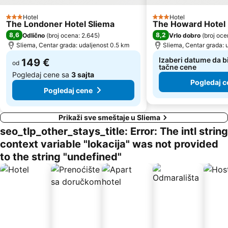
Hotel
Hotel
3 Zvezdice
3 Zvezdice
The Londoner Hotel Sliema
The Howard Hotel
8,6
8,2
Odlično
(
broj ocena: 2.645
)
Vrlo dobro
(
broj oce
Sliema, Centar grada: udaljenost 0.5 km
Sliema, Centar grada: 
Izaberi datume da bi
149 €
od
tačne cene
Pogledaj cene sa
3 sajta
Pogledaj c
Pogledaj cene
Prikaži sve smeštaje u Sliema
seo_tlp_other_stays_title: Error: The intl string
context variable "lokacija" was not provided
to the string "undefined"