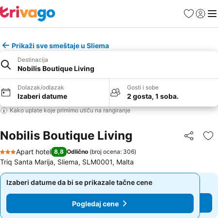
Favoriti
Prijavi
Men
Prikaži sve smeštaje u Sliema
Destinacija
Nobilis Boutique Living
Dolazak/odlazak
Gosti i sobe
Izaberi datume
2 gosta, 1 soba.
Kako uplate koje primimo utiču na rangiranje
Nobilis Boutique Living
Deli
Do
Apart hotel
8,8
Odlično
(
broj ocena: 306
)
3 Zvezdice
Triq Santa Marija, Sliema, SLM0001, Malta
Izaberi datume da bi se prikazale tačne cene
Izaberi datume da bi se prikazale tačne cene
Pogledaj cene
Pogledaj cene