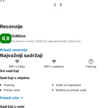
0 €
Recenzije
Odlično
8,8
na osnovu ocena (306) sa najpopularnijih
sajtova
Prikaži recenzije
Najvažniji sadržaji
WiFi u lobiju
WiFi u sobama
Parking
Svi sadržaji
Sadržaji u objektu
Parking
Sobe za nepušače
Pranje veša
Mašina za pranje veša
Prikaži više
Sadržaji u sobi