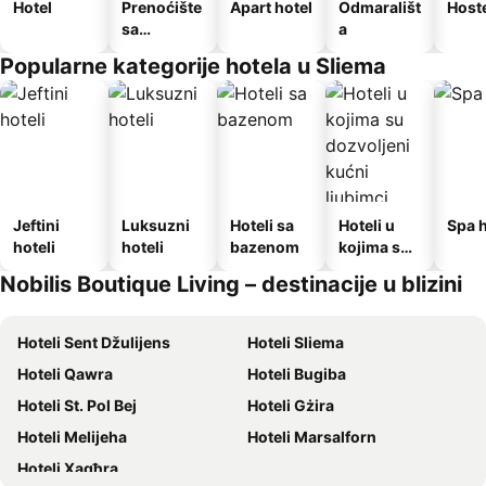
Hotel
Prenoćište
Apart hotel
Odmarališt
Host
sa
a
doručkom
Popularne kategorije hotela u Sliema
Jeftini
Luksuzni
Hoteli sa
Hoteli u
Spa h
hoteli
hoteli
bazenom
kojima su
dozvoljeni
Nobilis Boutique Living – destinacije u blizini
kućni
ljubimci
Hoteli Sent Džulijens
Hoteli Sliema
Hoteli Qawra
Hoteli Bugiba
Hoteli St. Pol Bej
Hoteli Gżira
Hoteli Melijeha
Hoteli Marsalforn
Hoteli Xagħra