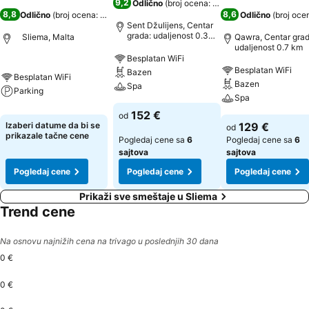
9,2
Odlično
(
broj ocena: 17.650
)
8,8
8,6
Odlično
(
broj ocena: 306
)
Odlično
(
broj oce
Sent Džulijens, Centar
grada: udaljenost 0.3
Sliema, Malta
Qawra, Centar grad
km
udaljenost 0.7 km
Besplatan WiFi
Besplatan WiFi
Bazen
Besplatan WiFi
Bazen
Spa
Parking
Spa
152 €
od
Izaberi datume da bi se
129 €
od
prikazale tačne cene
Pogledaj cene sa
6
Pogledaj cene sa
6
sajtova
sajtova
Pogledaj cene
Pogledaj cene
Pogledaj cene
Prikaži sve smeštaje u Sliema
Trend cene
Na osnovu najnižih cena na trivago u poslednjih 30 dana
0 €
0 €