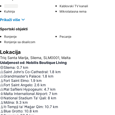
Kablovski TV kanali
Kuhinja
Mikrotalasna rerna
Prikaži više
Sportski objekti
Ronjenje
Pecanje
Ronjenje sa disalicom
Lokacija
Triq Santa Marija, Sliema, SLM0001, Malta
Udaljenost od: Nobilis Boutique Living
Sliema
:
0.7
km
Saint John's Co-Cathedral
:
1.8
km
Grandmaster's Palace
:
1.8
km
Fort Saint Elmo
:
1.9
km
Fort Saint Angelo
:
2.6
km
Ħal Saflieni Hypogeum
:
4.7
km
Malta International Airport
:
7
km
National Stadium Ta' Qali
:
8
km
Mdina
:
9.3
km
It-Tempji ta' Ħaġar Qim
:
10.7
km
Blue Grotto
:
10.8
km