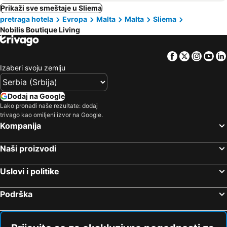
Prikaži sve smeštaje u Sliema
pretraga hotela
Evropa
Malta
Malta
Sliema
Nobilis Boutique Living
Facebook
Twitter
Insta
Yo
Izaberi svoju zemlju
Dodaj na Google
Lako pronađi naše rezultate: dodaj
trivago kao omiljeni izvor na Google.
Kompanija
Naši proizvodi
Uslovi i politike
Podrška