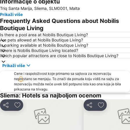
Informacije o objektu
Valletta and Floriana Fortifications
San Anton Palace
Triq Santa Marija, Sliema, SLM0001, Malta
Malta International Airport
Qawra
Prikaži više
Ghajn Tuffieha
Frequently Asked Questions about Nobilis
Boutique Living
Is there a pool area at Nobilis Boutique Living?
Are pets allowed at Nobilis Boutique Living?
Is parking available at Nobilis Boutique Living?
Where is Nobilis Boutique Living located?
Which popular attractions are close to Nobilis Boutique Living?
Prikaži više
Cene i raspoloživost koje primamo sa sajtova za rezervaciju
neprestano se menjaju. To znači da ponuda koju vidiš na sajtu za
rezervaciju možda neće uvek biti potpuno ista kao ona koja je bila
prikazana na trivagu.
Sliema: Hotels sa najboljom ocenom
Deli
Dodati u favorite
Deli
Dodati u favo