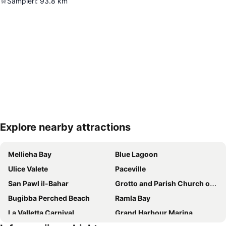
Sampieri
:
93.8
km
Explore nearby attractions
Proširi mapu
Mellieha Bay
Blue Lagoon
Ulice Valete
Paceville
San Pawl il-Bahar
Grotto and Parish Church of St Paul
Bugibba Perched Beach
Ramla Bay
La Valletta Carnival
Grand Harbour Marina