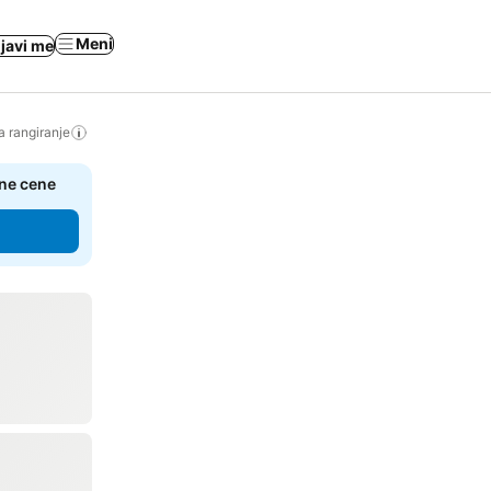
Meni
ijavi me
a rangiranje
čne cene