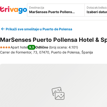
Destinacija
Dolazak/odlaz
Izaberi dat
Prikaži sve smeštaje u Puerto de Polensa
MarSenses Puerto Pollensa Hotel & S
Apart hotel
Odlično
(
broj ocena: 4.101
)
9,3
4 Zvezdice
Carrer de Formentor, 73, 07470, Puerto de Polensa, Španija