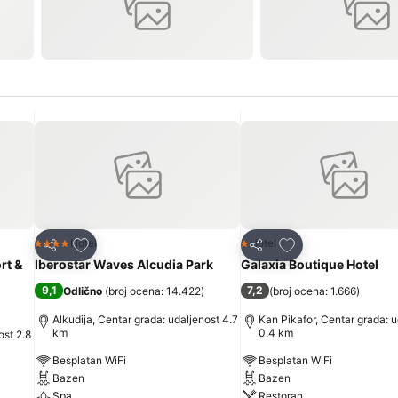
Dodati u favorite
Dodati u favorite
Hotel
Hotel
4 Zvezdice
1 Zvezdice
Deli
Deli
rt &
Iberostar Waves Alcudia Park
Galaxia Boutique Hotel
9,1
7,2
Odlično
(
broj ocena: 14.422
)
(
broj ocena: 1.666
)
Alkudija, Centar grada: udaljenost 4.7
Kan Pikafor, Centar grada: u
km
0.4 km
ost 2.8
Besplatan WiFi
Besplatan WiFi
Bazen
Bazen
Spa
Restoran