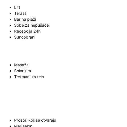
Lift
Terasa
Bar na plaži
Sobe za nepušače
Recepcija 24h
Suncobrani
Masaža
Solarijum
Tretmani za telo
Prozori koji se otvaraju
Mali salon