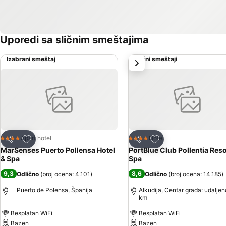
Uporedi sa sličnim smeštajima
Izabrani smeštaj
Slični smeštaji
sledeće
Dodati u favorite
Dodati u favorite
Apart hotel
Hotel
4 Zvezdice
4 Zvezdice
Deli
Deli
MarSenses Puerto Pollensa Hotel
PortBlue Club Pollentia Reso
& Spa
Spa
9,3
8,6
Odlično
(
broj ocena: 4.101
)
Odlično
(
broj ocena: 14.185
)
Puerto de Polensa, Španija
Alkudija, Centar grada: udaljen
km
Besplatan WiFi
Besplatan WiFi
Bazen
Bazen