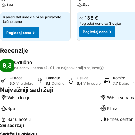
Spa
Spa
Pogledaj cene
Pogledaj cene
Izaberi datume da bi se prikazale
135 €
od
tačne cene
Pogledaj cene sa
3 sajta
Pogledaj cene
Pogledaj cene
Recenzije
Odlično
9,3
na osnovu ocena (4.101) sa najpopularnijih
sajtova
Čistoća
Lokacija
Usluga
Komfor
8,0
Vrlo dobro
9,1
Odlično
8,4
Vrlo dobro
7,7
Dobro
Najvažniji sadržaji
WiFi u lobiju
WiFi u sobam
Spa
Klima
Bar u hotelu
Fitnes centar
Svi sadržaji
Sadržaji u objektu