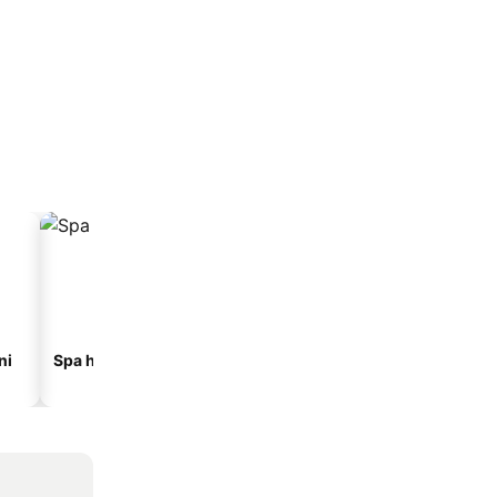
ni
Spa hoteli
Hoteli na plaži