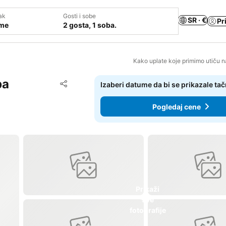
ak
Gosti i sobe
SR · €
Pr
ume
2 gosta, 1 soba.
Kako uplate koje primimo utiču n
pa
Dodati u favorite
Izaberi datume da bi se prikazale ta
Deli
Pogledaj cene