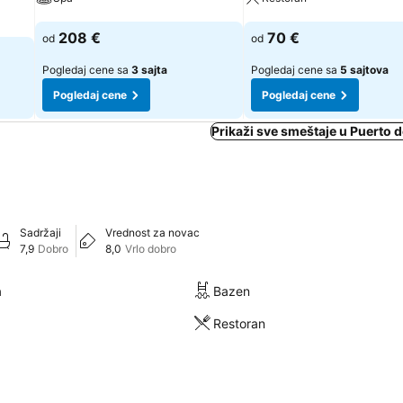
Pogledaj cene
Pogledaj cene
208 €
70 €
od
od
Pogledaj cene sa
3 sajta
Pogledaj cene sa
5 sajtova
Pogledaj cene
Pogledaj cene
Prikaži sve smeštaje u Puerto 
Sadržaji
Vrednost za novac
7,9
Dobro
8,0
Vrlo dobro
a
Bazen
Restoran