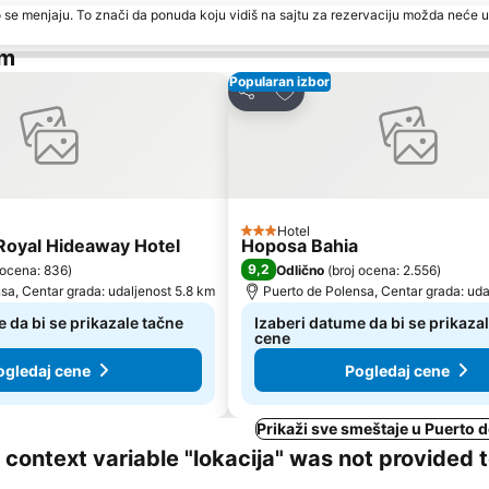
 se menjaju. To znači da ponuda koju vidiš na sajtu za rezervaciju možda neće u
om
Popularan izbor
avorite
Dodati u favorite
Deli
Hotel
3 Zvezdice
Royal Hideaway Hotel
Hoposa Bahia
9,2
 ocena: 836
)
Odlično
(
broj ocena: 2.556
)
sa, Centar grada: udaljenost 5.8 km
Puerto de Polensa, Centar grada: uda
 da bi se prikazale tačne
Izaberi datume da bi se prikaza
cene
ogledaj cene
Pogledaj cene
Prikaži sve smeštaje u Puerto 
ng context variable "lokacija" was not provided 