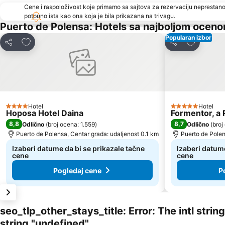
Cene i raspoloživost koje primamo sa sajtova za rezervaciju neprestano
potpuno ista kao ona koja je bila prikazana na trivagu.
Puerto de Polensa: Hotels sa najboljom ocen
Popularan izbor
Dodati u favorite
Dodati u f
Deli
Deli
Hotel
Hotel
4 Zvezdice
5 Zvezdice
Hoposa Hotel Daina
Formentor, a 
8,8
8,7
Odlično
(
broj ocena: 1.559
)
Odlično
(
broj
Puerto de Polensa, Centar grada: udaljenost 0.1 km
Puerto de Polen
Izaberi datume da bi se prikazale tačne
Izaberi datume
cene
cene
Pogledaj cene
P
seo_tlp_other_stays_title: Error: The intl stri
string "undefined"