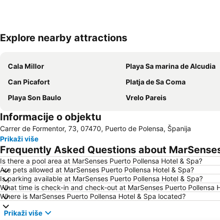
Explore nearby attractions
Cala Millor
Playa Sa marina de Alcudia
Can Picafort
Platja de Sa Coma
Playa Son Baulo
Vrelo Pareis
Informacije o objektu
Carrer de Formentor, 73, 07470, Puerto de Polensa, Španija
Prikaži više
Frequently Asked Questions about MarSenses 
Is there a pool area at MarSenses Puerto Pollensa Hotel & Spa?
Are pets allowed at MarSenses Puerto Pollensa Hotel & Spa?
Is parking available at MarSenses Puerto Pollensa Hotel & Spa?
What time is check-in and check-out at MarSenses Puerto Pollensa 
Where is MarSenses Puerto Pollensa Hotel & Spa located?
Prikaži više