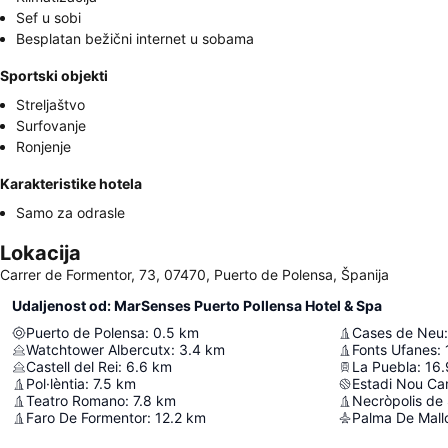
Sef u sobi
Besplatan bežični internet u sobama
Sportski objekti
Streljaštvo
Surfovanje
Ronjenje
Karakteristike hotela
Samo za odrasle
Lokacija
Carrer de Formentor, 73, 07470, Puerto de Polensa, Španija
Udaljenost od: MarSenses Puerto Pollensa Hotel & Spa
Puerto de Polensa
:
0.5
km
Cases de Neu
:
Watchtower Albercutx
:
3.4
km
Fonts Ufanes
:
Castell del Rei
:
6.6
km
La Puebla
:
16.
Pol·lèntia
:
7.5
km
Estadi Nou Ca
Teatro Romano
:
7.8
km
Necròpolis de
Faro De Formentor
:
12.2
km
Palma De Mallo