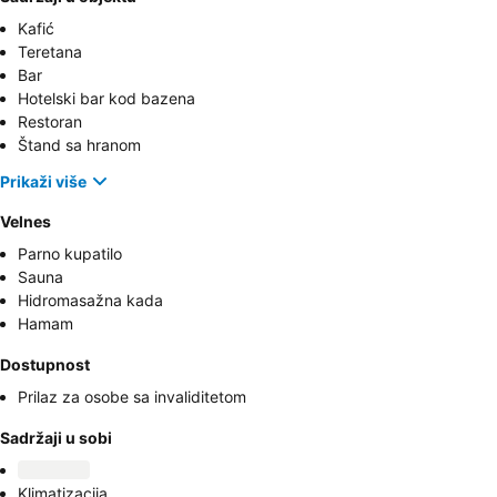
Kafić
Teretana
Bar
Hotelski bar kod bazena
Restoran
Štand sa hranom
Prikaži više
Velnes
Parno kupatilo
Sauna
Hidromasažna kada
Hamam
Dostupnost
Prilaz za osobe sa invaliditetom
Sadržaji u sobi
Klimatizacija