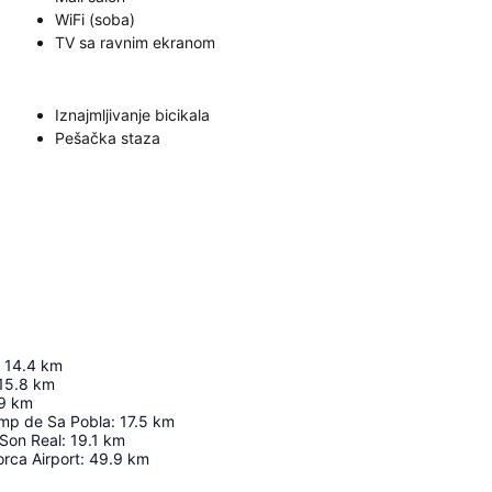
WiFi (soba)
TV sa ravnim ekranom
Iznajmljivanje bicikala
Pešačka staza
14.4
km
15.8
km
9
km
mp de Sa Pobla
:
17.5
km
 Son Real
:
19.1
km
rca Airport
:
49.9
km