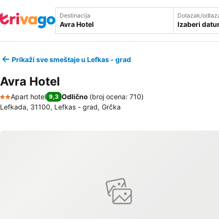
Destinacija
Dolazak/odlaz
Izaberi dat
Prikaži sve smeštaje u Lefkas - grad
Avra Hotel
Apart hotel
Odlično
(
broj ocena: 710
)
9,3
2 Zvezdice
Lefkada, 31100, Lefkas - grad, Grčka