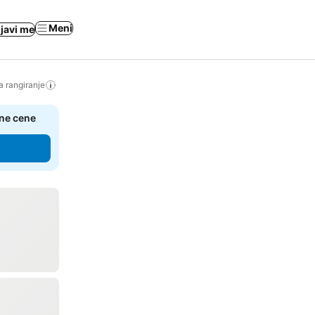
Meni
ijavi me
a rangiranje
čne cene