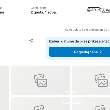
ak
Gosti i sobe
SR · €
Pr
ume
2 gosta, 1 soba.
Kako uplate koje primimo utiču n
Dodati u favorite
Izaberi datume da bi se prikazale ta
Deli
Pogledaj cene