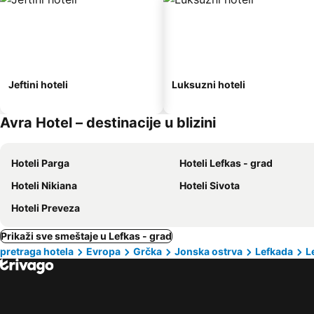
Jeftini hoteli
Luksuzni hoteli
Avra Hotel – destinacije u blizini
Hoteli Parga
Hoteli Lefkas - grad
Hoteli Nikiana
Hoteli Sivota
Hoteli Preveza
Prikaži sve smeštaje u Lefkas - grad
pretraga hotela
Evropa
Grčka
Jonska ostrva
Lefkada
L