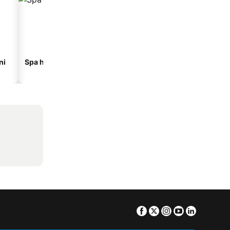
ni
Spa hoteli
Hoteli na plaži
Facebook
Twitter
Instagram
Youtube
Linkedin