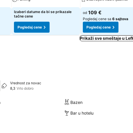
Pogledaj cene
Pogledaj cene
Izaberi datume da bi se prikazale
109 €
od
tačne cene
Pogledaj cene sa
6 sajtova
Pogledaj cene
Pogledaj cene
Prikaži sve smeštaje u Lef
Vrednost za novac
8,3
Vrlo dobro
a
Bazen
Bar u hotelu