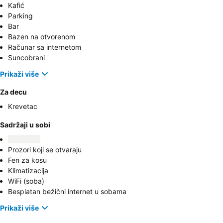
Kafić
Parking
Bar
Bazen na otvorenom
Računar sa internetom
Suncobrani
Prikaži više
Za decu
Krevetac
Sadržaji u sobi
Prozori koji se otvaraju
Fen za kosu
Klimatizacija
WiFi (soba)
Besplatan bežični internet u sobama
Prikaži više