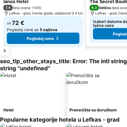
Ianos Hotel
The Secret Bout
7,4
9,3
(
broj ocena: 1.100
)
Odlično
(
broj oce
Lefkas - grad, Centar grada: udaljenost 0.4 km
Lefkas - grad, Cent
Izaberi datume da
72 €
od
tačne cene
Pogledaj cene sa
5 sajtova
Pogled
Pogledaj cene
seo_tlp_other_stays_title: Error: The intl stri
string "undefined"
Hotel
Prenoćište sa doručkom
Popularne kategorije hotela u Lefkas - grad