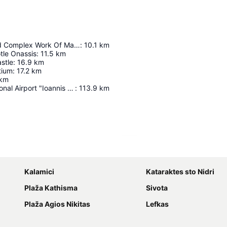
Monument And Complex Work Of Man And Nature
:
10.1
km
otle Onassis
:
11.5
km
stle
:
16.9
km
tium
:
17.2
km
km
Corfu International Airport "Ioannis Kapodistrias"
:
113.9
km
Proširi mapu
Kalamici
Kataraktes sto Nidri
Plaža Kathisma
Sivota
Plaža Agios Nikitas
Lefkas