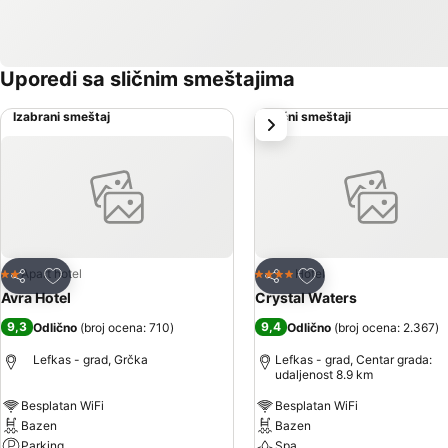
Uporedi sa sličnim smeštajima
Izabrani smeštaj
Slični smeštaji
sledeće
Dodati u favorite
Dodati u favorite
Apart hotel
Hotel
2 Zvezdice
4 Zvezdice
Deli
Deli
Avra Hotel
Crystal Waters
9,3
9,4
Odlično
(
broj ocena: 710
)
Odlično
(
broj ocena: 2.367
)
Lefkas - grad, Grčka
Lefkas - grad, Centar grada:
udaljenost 8.9 km
Besplatan WiFi
Besplatan WiFi
Bazen
Bazen
Parking
Spa