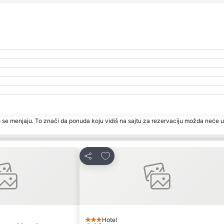
 se menjaju. To znači da ponuda koju vidiš na sajtu za rezervaciju možda neće u
rite
Dodati u favorite
Deli
Hotel
3 Zvezdice