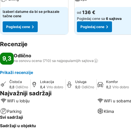
Pogledaj cene
Pogledaj cene
Izaberi datume da bi se prikazale
136 €
od
tačne cene
Pogledaj cene sa
6 sajtova
Pogledaj cene
Pogledaj cene
Recenzije
Odlično
9,3
na osnovu ocena (710) sa najpopularnijih
sajtova
Prikaži recenzije
Čistoća
Lokacija
Usluga
Komfor
8,8
Odlično
8,4
Vrlo dobro
9,0
Odlično
8,2
Vrlo dobro
Najvažniji sadržaji
WiFi u lobiju
WiFi u sobam
Parking
Klima
Svi sadržaji
Sadržaji u objektu