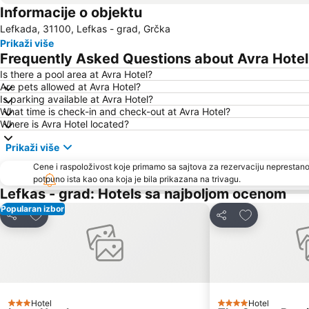
Informacije o objektu
Lefkada, 31100, Lefkas - grad, Grčka
Prikaži više
Frequently Asked Questions about Avra Hotel
Is there a pool area at Avra Hotel?
Are pets allowed at Avra Hotel?
Is parking available at Avra Hotel?
What time is check-in and check-out at Avra Hotel?
Where is Avra Hotel located?
Prikaži više
Cene i raspoloživost koje primamo sa sajtova za rezervaciju neprestano
potpuno ista kao ona koja je bila prikazana na trivagu.
Lefkas - grad: Hotels sa najboljom ocenom
Popularan izbor
Dodati u favorite
Dodati u favo
Deli
Deli
Hotel
Hotel
3 Zvezdice
4 Zvezdice