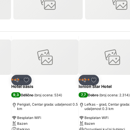
Dodati u favorite
Dodati u favorite
Hotel
Hotel
3 Zvezdice
4 Zvezdice
Deli
Deli
Hotel oasis
Ionion Star Hotel
9,3
7,7
Odlično
(
broj ocena: 534
)
Dobro
(
broj ocena: 2.314
)
Perigiali, Centar grada: udaljenost 0.5
Lefkas - grad, Centar grada:
km
udaljenost 0.3 km
Besplatan WiFi
Besplatan WiFi
Bazen
Bazen
Parking
Dozvoljeni kućni ljubimci