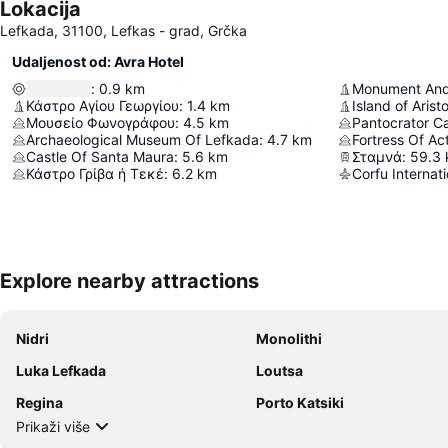
Lokacija
Lefkada, 31100, Lefkas - grad, Grčka
Udaljenost od: Avra Hotel
:
0.9
km
Κάστρο Αγίου Γεωργίου
:
1.4
km
Island of Arist
Μουσείο Φωνογράφου
:
4.5
km
Pantocrator Ca
Archaeological Museum Of Lefkada
:
4.7
km
Fortress Of Ac
Castle Of Santa Maura
:
5.6
km
Σταμνά
:
59.3
Κάστρο Γρίβα ή Τεκέ
:
6.2
km
Explore nearby attractions
Nidri
Monolithi
Luka Lefkada
Loutsa
Regina
Porto Katsiki
Prikaži više