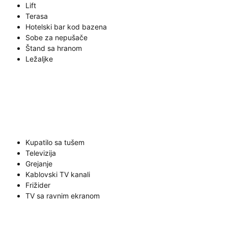
Lift
Terasa
Hotelski bar kod bazena
Sobe za nepušače
Štand sa hranom
Ležaljke
Kupatilo sa tušem
Televizija
Grejanje
Kablovski TV kanali
Frižider
TV sa ravnim ekranom