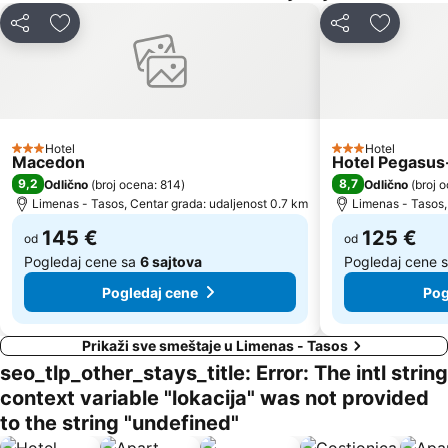
Atspas
Plaža Glastres
Deli
Dodati u favorite
Deli
Dodati u 
Thassos Festival
Traditional Settlement of Kastro
Traditional Settlement of Alyki
Iris Gold
Agios Antonios
Trypiti
Arogi
Hotel
Hotel
3 Zvezdice
3 Zvezdice
Macedon
Hotel Pegasus-
9,2
8,7
Odlično
(
broj ocena: 814
)
Odlično
(
broj 
Limenas - Tasos, Centar grada: udaljenost 0.7 km
Limenas - Tasos,
145 €
125 €
od
od
Pogledaj cene sa
6 sajtova
Pogledaj cene 
Pogledaj cene
Pog
Prikaži sve smeštaje u Limenas - Tasos
seo_tlp_other_stays_title: Error: The intl string
context variable "lokacija" was not provided
to the string "undefined"