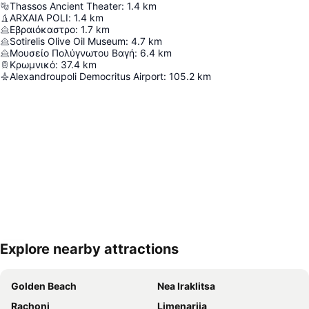
Thassos Ancient Theater
:
1.4
km
ARXAIA POLI
:
1.4
km
Εβραιόκαστρο
:
1.7
km
Sotirelis Olive Oil Museum
:
4.7
km
Μουσείο Πολύγνωτου Βαγή
:
6.4
km
Κρωμνικό
:
37.4
km
Alexandroupoli Democritus Airport
:
105.2
km
Explore nearby attractions
Proširi mapu
Golden Beach
Nea Iraklitsa
Rachoni
Limenarija