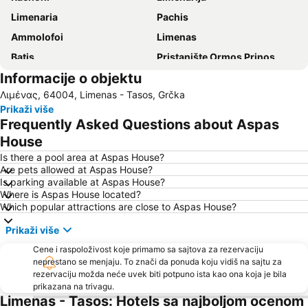
Limenaria
Pachis
Ammolofoi
Limenas
Βatis
Pristanište Ormos Prinos
Informacije o objektu
Aliki
Mermerna plaža
Λιμένας, 64004, Limenas - Tasos, Grčka
Sarakina
Plaža Pefkari
Prikaži više
Psili Ammos
Nea Peramos
Frequently Asked Questions about Aspas
Makryammos
Plaža Perigiali
House
Irakleitsa Αlana
Traditional Settlement of Panagia
Is there a pool area at Aspas House?
Are pets allowed at Aspas House?
Keramoti
Plaža Paradise
Is parking available at Aspas House?
Where is Aspas House located?
Skala Marion
Limenas Port
Which popular attractions are close to Aspas House?
Ammoglossa - Keramoti
Τimios Stavros
Prikaži više
Toska
Dassilio Prinou
Cene i raspoloživost koje primamo sa sajtova za rezervaciju
Kavala International Airport
Νοtos
neprestano se menjaju. To znači da ponuda koju vidiš na sajtu za
rezervaciju možda neće uvek biti potpuno ista kao ona koja je bila
Astrida
Port of Kavala
prikazana na trivagu.
Kazaviti
Rossogremos
Limenas - Tasos: Hotels sa najboljom ocenom