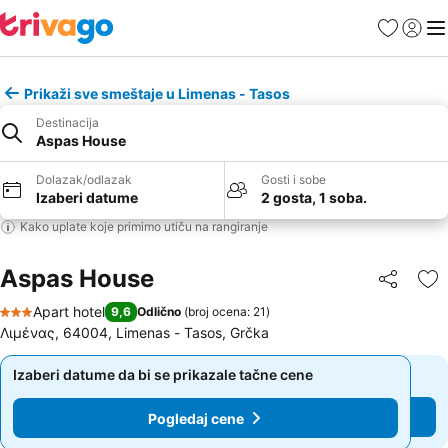
Favoriti
Prijavi
Men
Prikaži sve smeštaje u Limenas - Tasos
Destinacija
Aspas House
Dolazak/odlazak
Gosti i sobe
Izaberi datume
2 gosta, 1 soba.
Kako uplate koje primimo utiču na rangiranje
Aspas House
Deli
Do
Apart hotel
9,6
Odlično
(
broj ocena: 21
)
3 Zvezdice
Λιμένας, 64004, Limenas - Tasos, Grčka
Izaberi datume da bi se prikazale tačne cene
Izaberi datume da bi se prikazale tačne cene
Pogledaj cene
Pogledaj cene