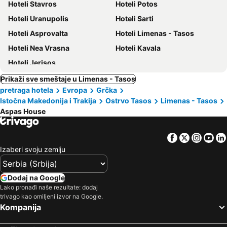
Hoteli Stavros
Hoteli Potos
Hoteli Uranupolis
Hoteli Sarti
Hoteli Asprovalta
Hoteli Limenas - Tasos
Hoteli Nea Vrasna
Hoteli Kavala
Hoteli Jerisos
Prikaži sve smeštaje u Limenas - Tasos
pretraga hotela
Evropa
Grčka
Istočna Makedonija i Trakija
Ostrvo Tasos
Limenas - Tasos
Aspas House
Facebook
Twitter
Insta
Yo
Izaberi svoju zemlju
Dodaj na Google
Lako pronađi naše rezultate: dodaj
trivago kao omiljeni izvor na Google.
Kompanija