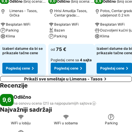
9,6
9,0
8,9
Odlično
(
broj ocena: 21
)
Odlično
(
broj ocena: 446
)
Odlično
(
broj oce
Limenas - Tasos,
Hrisi Amudija Tasos,
Potos, Centar grad
Grčka
Centar grada:
udaljenost 0.2 km
udaljenost 0.8 km
Besplatan WiFi
Besplatan WiFi
Besplatan WiFi
Parking
Bazen
Klima
Parking
Klima
Pogledaj cene
Pogledaj cene
Pogledaj cene
Izaberi datume da bi se
75 €
Izaberi datume da bi
od
prikazale tačne cene
prikazale tačne cen
Pogledaj cene sa
4 sajta
Pogledaj cene
Pogledaj cene
Pogledaj cene
Prikaži sve smeštaje u Limenas - Tasos
Recenzije
Odlično
9,6
na osnovu ocena (21) sa najpopularnijih
sajtova
Najvažniji sadržaji
WiFi u lobiju
WiFi u sobama
Parking