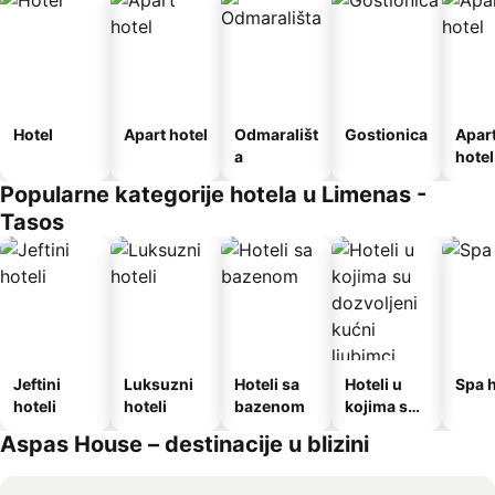
Hotel
Apart hotel
Odmarališt
Gostionica
Apar
a
hotel
Popularne kategorije hotela u Limenas -
Tasos
Jeftini
Luksuzni
Hoteli sa
Hoteli u
Spa h
hoteli
hoteli
bazenom
kojima su
dozvoljeni
Aspas House – destinacije u blizini
kućni
ljubimci