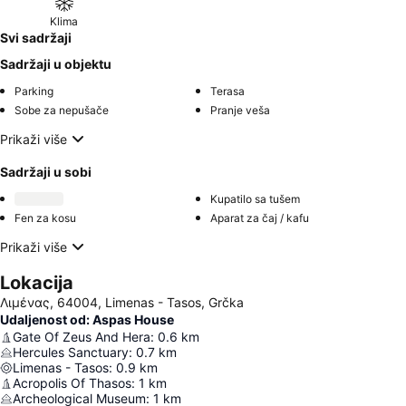
Klima
Svi sadržaji
Sadržaji u objektu
Parking
Terasa
Sobe za nepušače
Pranje veša
Prikaži više
Sadržaji u sobi
Kupatilo sa tušem
Fen za kosu
Aparat za čaj / kafu
Prikaži više
Lokacija
Λιμένας, 64004, Limenas - Tasos, Grčka
Udaljenost od: Aspas House
Gate Of Zeus And Hera
:
0.6
km
Hercules Sanctuary
:
0.7
km
Limenas - Tasos
:
0.9
km
Acropolis Of Thasos
:
1
km
Archeological Museum
:
1
km