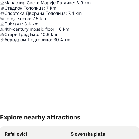
Манастир Свете Марије Ратачке
:
3.9
km
Стадион Тополица
:
7
km
Спортска Дворана Тополица
:
7.4
km
Letnja scena
:
7.5
km
Dubrava
:
8.4
km
4th-century mosaic floor
:
10
km
Стари Град Бар
:
10.8
km
Аеродром Подгорица
:
30.4
km
Explore nearby attractions
Proširi mapu
Rafailovići
Slovenska plaža