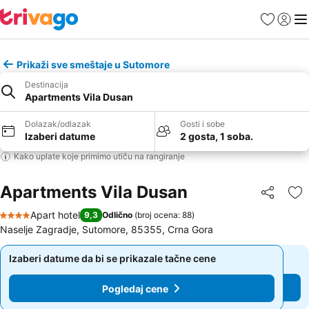
Favoriti
Prijavi
Men
Prikaži sve smeštaje u Sutomore
Destinacija
Apartments Vila Dusan
Dolazak/odlazak
Gosti i sobe
Izaberi datume
2 gosta, 1 soba.
Kako uplate koje primimo utiču na rangiranje
Apartments Vila Dusan
Deli
Do
Apart hotel
9,3
Odlično
(
broj ocena: 88
)
4 Zvezdice
Naselje Zagradje, Sutomore, 85355, Crna Gora
Izaberi datume da bi se prikazale tačne cene
Izaberi datume da bi se prikazale tačne cene
Pogledaj cene
Pogledaj cene