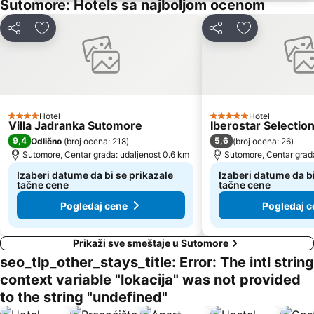
Sutomore: Hotels sa najboljom ocenom
Plaža Miločer
Drobni pijesak
Deli
Dodati u favorite
Deli
Dodati u favo
Lepetane
Stari Grad
Sveti Toma
Plaža Mogren
Mala
Maljevik
Plaza
Kalardovo
Hotel
Hotel
4 Zvezdice
Aerodrom Podgorica
Almara Beach
5 Zvezdice
Villa Jadranka Sutomore
Iberostar Selecti
9,4
5,6
Odlično
(
broj ocena: 218
)
(
broj ocena: 26
)
Mojito
Stari Bar
Sutomore, Centar grada: udaljenost 0.6 km
Sutomore, Centar grada
Luka Bar
Skadarsko jezero - Schkodra
Izaberi datume da bi se prikazale
Izaberi datume da bi
tačne cene
tačne cene
Pogledaj cene
Pogledaj c
Prikaži sve smeštaje u Sutomore
seo_tlp_other_stays_title: Error: The intl string
context variable "lokacija" was not provided
to the string "undefined"