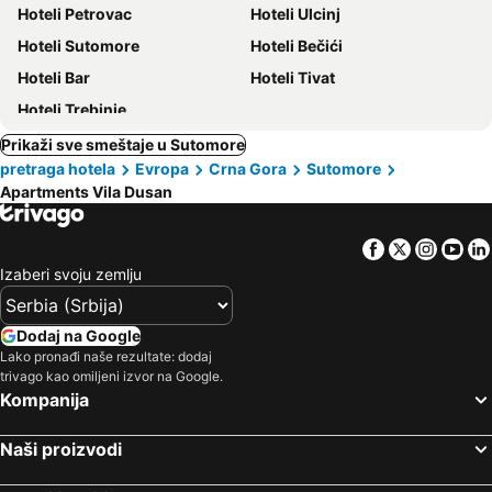
Hoteli Petrovac
Hoteli Ulcinj
Hoteli Sutomore
Hoteli Bečići
Hoteli Bar
Hoteli Tivat
Hoteli Trebinje
Prikaži sve smeštaje u Sutomore
pretraga hotela
Evropa
Crna Gora
Sutomore
Apartments Vila Dusan
Facebook
Twitter
Insta
Yo
Izaberi svoju zemlju
Dodaj na Google
Lako pronađi naše rezultate: dodaj
trivago kao omiljeni izvor na Google.
Kompanija
Naši proizvodi