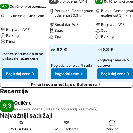
7,0
9,4
(
broj ocena: 1.714
)
Odlično
(
broj oce
9,3
Odlično
(
broj ocena: 88
)
Petrovac, Centar grada:
Budva, Centar grad
udaljenost 0.3 km
udaljenost 3.4 km
Sutomore, Crna Gora
Besplatan WiFi
Besplatan WiFi
Besplatan WiFi
Bazen
Spa
Parking
Spa
Parking
Klima
Pogledaj cene
Pogledaj cene
82 €
83 €
od
od
Pogledaj cene
Izaberi datume da bi se
prikazale tačne cene
Pogledaj cene sa
5
Pogledaj cene sa
4 sajta
sajtova
Pogledaj cene
Pogledaj cene
Pogledaj cene
Prikaži sve smeštaje u Sutomore
Recenzije
Odlično
9,3
na osnovu ocena (88) sa najpopularnijih
sajtova
Najvažniji sadržaji
WiFi u lobiju
WiFi u sobama
Parking