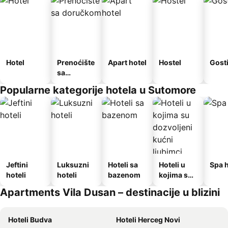
Hotel
Prenoćište
Apart hotel
Hostel
Gost
sa
doručkom
Popularne kategorije hotela u Sutomore
Jeftini
Luksuzni
Hoteli sa
Hoteli u
Spa h
hoteli
hoteli
bazenom
kojima su
dozvoljeni
Apartments Vila Dusan – destinacije u blizini
kućni
ljubimci
Hoteli Budva
Hoteli Herceg Novi