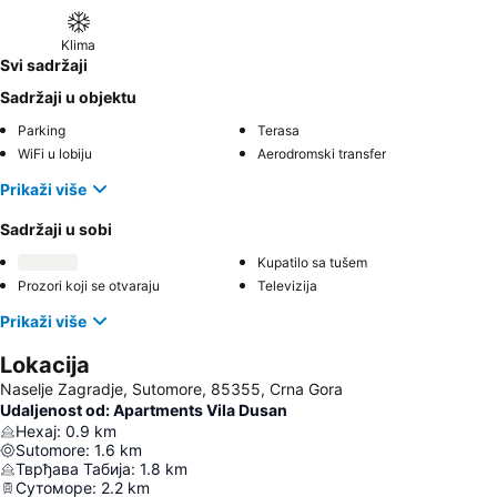
Klima
Svi sadržaji
Sadržaji u objektu
Parking
Terasa
WiFi u lobiju
Aerodromski transfer
Prikaži više
Sadržaji u sobi
Kupatilo sa tušem
Prozori koji se otvaraju
Televizija
Prikaži više
Lokacija
Naselje Zagradje, Sutomore, 85355, Crna Gora
Udaljenost od: Apartments Vila Dusan
Нехај
:
0.9
km
Sutomore
:
1.6
km
Тврђава Табија
:
1.8
km
Сутоморе
:
2.2
km