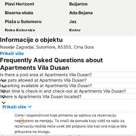
Plavi Horizont
Buljarice
Biserna obala
Ada Bojana
Plaža u Sutomoru
Jaz
Boka Kotorska
Kotor
Informacije o objektu
Ženska plaža
Bečićka plaža
Naselje Zagradje, Sutomore, 85355, Crna Gora
Seljanovo
Lučice
Prikaži više
Kraljičina plaža
Stari grad Budva
Frequently Asked Questions about
Pržno
Utjeha
Apartments Vila Dusan
Porto Montenegro
Žanjice
Is there a pool area at Apartments Vila Dusan?
Are pets allowed at Apartments Vila Dusan?
Buljarica
Gradska plaža
Is parking available at Apartments Vila Dusan?
What time is check-in and check-out at Apartments Vila Dusan?
Ostrvo cveća
Tivat
Where is Apartments Vila Dusan located?
Crvena plaža
Waikiki
Prikaži više
Miami Beach
Uvala Valdanos
Cene i raspoloživost koje primamo sa sajtova za rezervaciju
Kamenovo
Kopakabana
neprestano se menjaju. To znači da ponuda koju vidiš na sajtu za
rezervaciju možda neće uvek biti potpuno ista kao ona koja je bila
Kraljičina plaža
Izletište Rose
prikazana na trivagu.
Veliki Pijesak
Petrovacka Obala