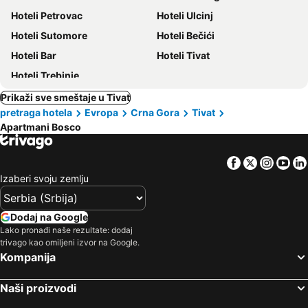
Hoteli Petrovac
Hoteli Ulcinj
Hoteli Sutomore
Hoteli Bečići
Hoteli Bar
Hoteli Tivat
Hoteli Trebinje
Prikaži sve smeštaje u Tivat
pretraga hotela
Evropa
Crna Gora
Tivat
Apartmani Bosco
Facebook
Twitter
Insta
Yo
Izaberi svoju zemlju
Dodaj na Google
Lako pronađi naše rezultate: dodaj
trivago kao omiljeni izvor na Google.
Kompanija
Naši proizvodi