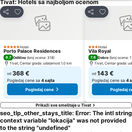
Tivat: Hotels sa najboljom ocenom
Plaža Miločer
Yachting Club 32
Deli
Dodati u favorite
Deli
Dodati u favo
Drobni pijesak
Lepetane
Ćorovića
Sveti Toma
Plaža Mogren
Maljevik
Port Cavtat
Praznik Mimoze
Hotel
Hotel
5 Zvezdice
3 Zvezdice
Porto Palace Residences
Vila Royal
Plaza
Žalo
9,7
7,6
Odlično
(
broj ocena: 318
)
Dobro
(
broj ocena: 
Kalardovo
Almara Beach
Tivat, Centar grada: udaljenost 1.0 km
Tivat, Centar grada: u
Aerodrom Podgorica
Stari Bar
368 €
143 €
od
od
Pogledaj cene sa
4 sajta
Pogledaj cene sa
4 s
Pogledaj cene
Pogledaj c
Prikaži sve smeštaje u Tivat
seo_tlp_other_stays_title: Error: The intl string
context variable "lokacija" was not provided
to the string "undefined"