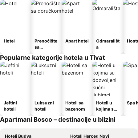
Hotel
Prenoćište
Apart hotel
Odmarališt
Host
sa
a
doručkom
Popularne kategorije hotela u Tivat
Jeftini
Luksuzni
Hoteli sa
Hoteli u
Spa h
hoteli
hoteli
bazenom
kojima su
dozvoljeni
Apartmani Bosco – destinacije u blizini
kućni
ljubimci
Hoteli Budva
Hoteli Herceg Novi