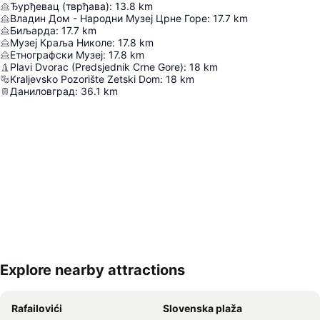
Ђурђевац (тврђава)
:
13.8
km
Владин Дом - Народни Музеј Црне Горе
:
17.7
km
Биљарда
:
17.7
km
Музеј Краља Николе
:
17.8
km
Етнографски Музеј
:
17.8
km
Plavi Dvorac (Predsjednik Crne Gore)
:
18
km
Kraljevsko Pozorište Zetski Dom
:
18
km
Даниловград
:
36.1
km
Explore nearby attractions
Proširi mapu
Rafailovići
Slovenska plaža