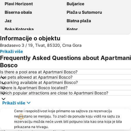
Plavi Horizont
Buljarice
Biserna obala
Plaža u Sutomoru
Jaz
Blatna plaža
Boka Kotorska
Kotor
Informacije o objektu
Bečićka plaža
Šetalište Pet Danica
Bradasevo 3 / 19, Tivat, 85320, Crna Gora
Seljanovo
Lučice
Prikaži više
Kraljičina plaža
Stari grad Budva
Frequently Asked Questions about Apartmani
Pržno
Utjeha
Bosco
Porto Montenegro
Žanjice
Is there a pool area at Apartmani Bosco?
Are pets allowed at Apartmani Bosco?
Buljarica
Gradska plaža
Is parking available at Apartmani Bosco?
Where is Apartmani Bosco located?
Ostrvo cveća
Manastir Ostrog
Which popular attractions are close to Apartmani Bosco?
Tivat
Crvena plaža
Prikaži više
Waikiki
Stari grad Herceg Novi
Cene i raspoloživost koje primamo sa sajtova za rezervaciju
Plaža kod tunela
Kamenovo
neprestano se menjaju. To znači da ponuda koju vidiš na sajtu za
rezervaciju možda neće uvek biti potpuno ista kao ona koja je bila
Kraljičina plaža
Izletište Rose
prikazana na trivagu.
Veliki Pijesak
Petrovacka Obala