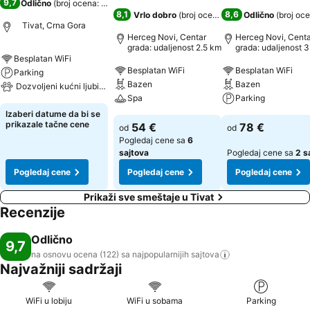
9,7
Odlično
(
broj ocena: 122
)
8,1
8,6
Vrlo dobro
(
broj ocena: 1.716
Odlično
)
(
broj oce
Tivat, Crna Gora
Herceg Novi, Centar
Herceg Novi, Centa
grada: udaljenost 2.5 km
grada: udaljenost 3
km
Besplatan WiFi
Besplatan WiFi
Besplatan WiFi
Parking
Bazen
Bazen
Dozvoljeni kućni ljubimci
Spa
Parking
Izaberi datume da bi se
prikazale tačne cene
54 €
78 €
od
od
Pogledaj cene sa
6
sajtova
Pogledaj cene sa
2 s
Pogledaj cene
Pogledaj cene
Pogledaj cene
Prikaži sve smeštaje u Tivat
Recenzije
Odlično
9,7
na osnovu ocena (122) sa najpopularnijih
sajtova
Najvažniji sadržaji
WiFi u lobiju
WiFi u sobama
Parking