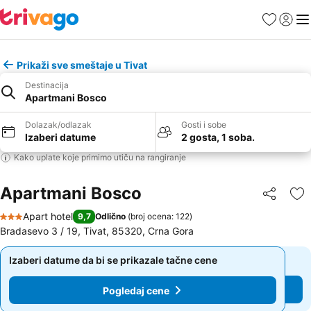
Favoriti
Prijavi
Men
Prikaži sve smeštaje u Tivat
Destinacija
Apartmani Bosco
Dolazak/odlazak
Gosti i sobe
Izaberi datume
2 gosta, 1 soba.
Kako uplate koje primimo utiču na rangiranje
Apartmani Bosco
Deli
Do
Apart hotel
9,7
Odlično
(
broj ocena: 122
)
3 Zvezdice
Bradasevo 3 / 19, Tivat, 85320, Crna Gora
Izaberi datume da bi se prikazale tačne cene
Izaberi datume da bi se prikazale tačne cene
Pogledaj cene
Pogledaj cene