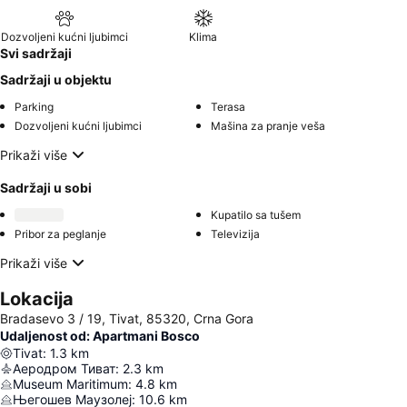
Dozvoljeni kućni ljubimci
Klima
Svi sadržaji
Sadržaji u objektu
Parking
Terasa
Dozvoljeni kućni ljubimci
Mašina za pranje veša
Prikaži više
Sadržaji u sobi
Kupatilo sa tušem
Pribor za peglanje
Televizija
Prikaži više
Lokacija
Bradasevo 3 / 19, Tivat, 85320, Crna Gora
Udaljenost od: Apartmani Bosco
Tivat
:
1.3
km
Аеродром Тиват
:
2.3
km
Museum Maritimum
:
4.8
km
Његошев Маузолеј
:
10.6
km