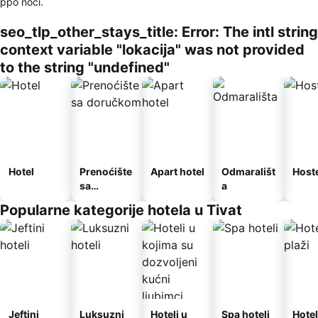
ppo noći.
seo_tlp_other_stays_title: Error: The intl string
context variable "lokacija" was not provided
to the string "undefined"
Hotel
Prenoćište
Apart hotel
Odmarališt
Host
sa
a
doručkom
Popularne kategorije hotela u Tivat
Jeftini
Luksuzni
Hoteli u
Spa hoteli
Hotel