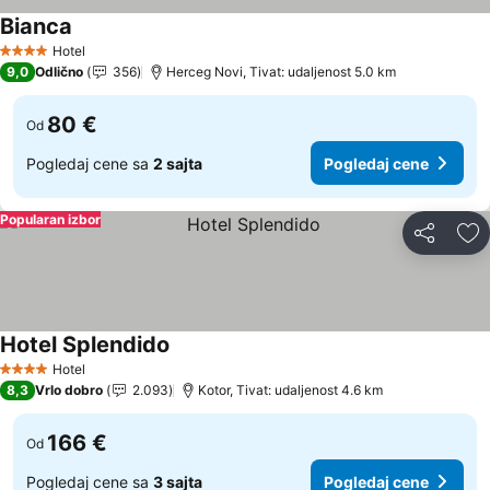
Bianca
Pogledaj cene
Hotel
4 Zvezdice
9,0
Odlično
356
Herceg Novi, Tivat: udaljenost 5.0 km
80 €
Od
Pogledaj cene sa
2 sajta
Pogledaj cene
Popularan izbor
Deli
Do
Hotel Splendido
Pogledaj cene
Hotel
4 Zvezdice
8,3
Vrlo dobro
2.093
Kotor, Tivat: udaljenost 4.6 km
166 €
Od
Pogledaj cene sa
3 sajta
Pogledaj cene