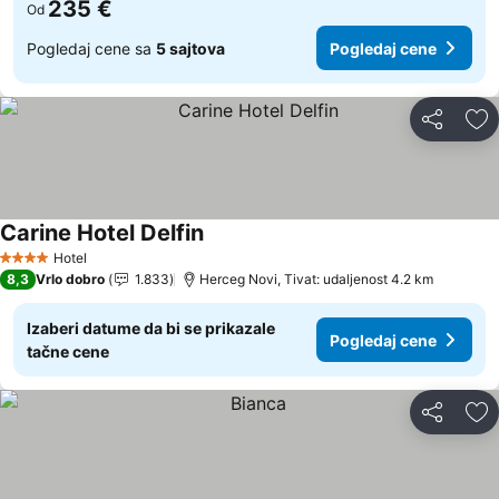
235 €
Od
Pogledaj cene sa
5 sajtova
Pogledaj cene
Deli
Do
Carine Hotel Delfin
Pogledaj cene
Hotel
4 Zvezdice
8,3
Vrlo dobro
1.833
Herceg Novi, Tivat: udaljenost 4.2 km
Izaberi datume da bi se prikazale
Pogledaj cene
tačne cene
Deli
Do