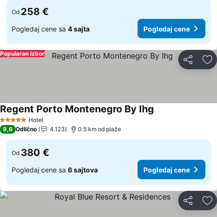
258 €
Od
Pogledaj cene sa
4 sajta
Pogledaj cene
Popularan izbor
Deli
Do
Regent Porto Montenegro By Ihg
Pogledaj cene
Hotel
5 Zvezdice
9,6
Odlično
4.123
0.5 km od plaže
380 €
Od
Pogledaj cene sa
6 sajtova
Pogledaj cene
Deli
Do