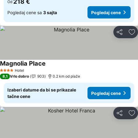
218 €
Od
Pogledaj cene sa
3 sajta
Pogledaj cene
Deli
Do
Magnolia Place
Pogledaj cene
Hotel
4 Zvezdice
8,1
Vrlo dobro
903
0.2 km od plaže
Izaberi datume da bi se prikazale
Pogledaj cene
tačne cene
Deli
Do