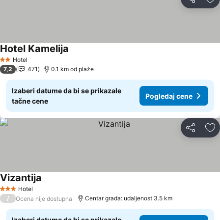
Deli
Do
Hotel Kamelija
Pogledaj cene
Hotel
2 Zvezdice
7,2
471
0.1 km od plaže
Izaberi datume da bi se prikazale
Pogledaj cene
tačne cene
Deli
Do
Vizantija
Pogledaj cene
Hotel
3 Zvezdice
/
Centar grada: udaljenost 3.5 km
Ocena nije dostupna
Izaberi datume da bi se prikazale