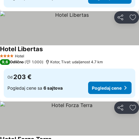
Deli
Do
Hotel Libertas
Pogledaj cene
Hotel
4 Zvezdice
9,6
Odlično
1.000
Kotor, Tivat: udaljenost 4.7 km
203 €
Od
Pogledaj cene sa
6 sajtova
Pogledaj cene
Deli
Do