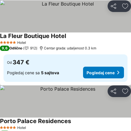
Deli
Do
La Fleur Boutique Hotel
Pogledaj cene
Hotel
5 Zvezdice
9,6
Odlično
912
Centar grada: udaljenost 0.3 km
347 €
Od
Pogledaj cene sa
5 sajtova
Pogledaj cene
Deli
Do
Porto Palace Residences
Pogledaj cene
Hotel
5 Zvezdice