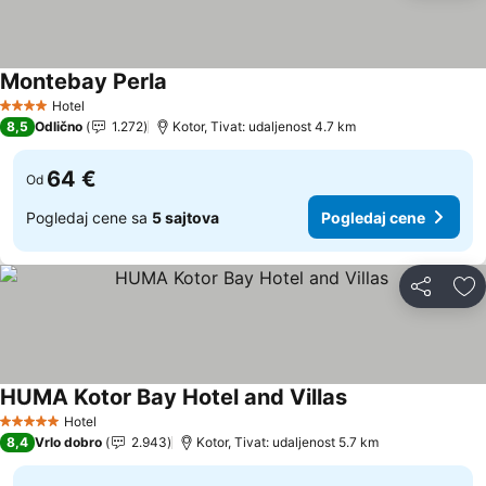
Montebay Perla
Pogledaj cene
Hotel
4 Zvezdice
8,5
Odlično
1.272
Kotor, Tivat: udaljenost 4.7 km
64 €
Od
Pogledaj cene sa
5 sajtova
Pogledaj cene
Deli
Do
HUMA Kotor Bay Hotel and Villas
Pogledaj cene
Hotel
5 Zvezdice
8,4
Vrlo dobro
2.943
Kotor, Tivat: udaljenost 5.7 km