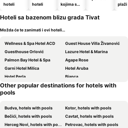
hoteli
hoteli
kojima su
plaži
dozvoljeni
kućni
Hoteli sa bazenom blizu grada Tivat
ljubimci
Možda će te zanimati i ovi hoteli…
Wellness & Spa Hotel ACD
Guest House Villa Živanović
Guesthouse Orlović
Lazure Hotel & Marina
Palmon Bay Hotel & Spa
Agape Rose
Garni Hotel Milica
Hotel Aruba
Hotel Perla
Bianca
Other popular destinations for hotels with
Iberostar Waves Herceg Novi
Regent Porto Montenegro By Ihg
pools
Hotel Max Prestige
Apartments Mudrić
Hotel Bracera
Garni Vila Margot
Budva, hotels with pools
Kotor, hotels with pools
HOTEL TALIA
Hotel Moskva
Bečići, hotels with pools
Cavtat, hotels with pools
Carine Hotel Park
Garni Hotel Kruso
Herceg Novi, hotels with pools
Petrovac, hotels with pools
Royal Blue Resort & Residences
Heritage Grand Perast