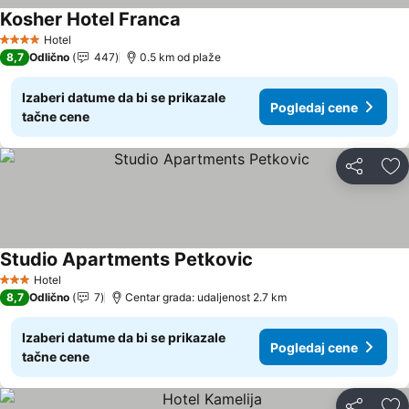
Kosher Hotel Franca
Pogledaj cene
Hotel
4 Zvezdice
8,7
Odlično
447
0.5 km od plaže
Izaberi datume da bi se prikazale
Pogledaj cene
tačne cene
Deli
Do
Studio Apartments Petkovic
Pogledaj cene
Hotel
3 Zvezdice
8,7
Odlično
7
Centar grada: udaljenost 2.7 km
Izaberi datume da bi se prikazale
Pogledaj cene
tačne cene