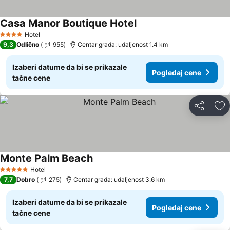
Casa Manor Boutique Hotel
Pogledaj cene
Hotel
4 Zvezdice
9,3
Odlično
955
Centar grada: udaljenost 1.4 km
Izaberi datume da bi se prikazale
Pogledaj cene
tačne cene
Deli
Do
Monte Palm Beach
Pogledaj cene
Hotel
5 Zvezdice
7,7
Dobro
275
Centar grada: udaljenost 3.6 km
Izaberi datume da bi se prikazale
Pogledaj cene
tačne cene