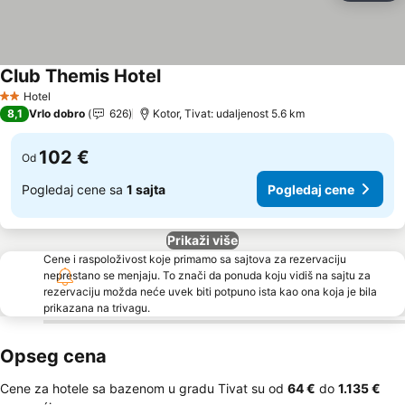
Club Themis Hotel
Pogledaj cene
Hotel
2 Zvezdice
8,1
Vrlo dobro
626
Kotor, Tivat: udaljenost 5.6 km
102 €
Od
Pogledaj cene sa
1 sajta
Pogledaj cene
Prikaži više
Cene i raspoloživost koje primamo sa sajtova za rezervaciju
neprestano se menjaju. To znači da ponuda koju vidiš na sajtu za
rezervaciju možda neće uvek biti potpuno ista kao ona koja je bila
prikazana na trivagu.
Opseg cena
Cene za hotele sa bazenom u gradu Tivat su od
‎64 €
do
‎1.135 €