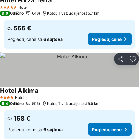
Hotel Forza Terra
Pogledaj cene
Hotel
5 Zvezdice
9,0
Odlično
646
Kotor, Tivat: udaljenost 5.7 km
566 €
Od
Pogledaj cene sa
6 sajtova
Pogledaj cene
Deli
Do
Hotel Alkima
Pogledaj cene
Hotel
4 Zvezdice
9,4
Odlično
505
Kotor, Tivat: udaljenost 5.5 km
158 €
Od
Pogledaj cene sa
6 sajtova
Pogledaj cene