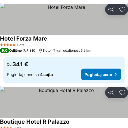
Deli
Do
Hotel Forza Mare
Pogledaj cene
Hotel
5 Zvezdice
9,0
Odlično
810
Kotor, Tivat: udaljenost 6.2 km
341 €
Od
Pogledaj cene sa
4 sajta
Pogledaj cene
Deli
Do
Boutique Hotel R Palazzo
Pogledaj cene