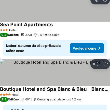
Deli
Do
Sea Point Apartments
Pogledaj cene
Hotel
3 Zvezdice
9,3
Odlično
323
0.5 km od plaže
Izaberi datume da bi se prikazale
Pogledaj cene
tačne cene
Deli
Do
Boutique Hotel and Spa Blanc & Bleu - Blanche
Pogledaj cene
Hotel
4 Zvezdice
9,3
Odlično
601
Centar grada: udaljenost 4.2 km