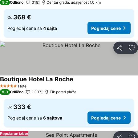
9,7
Odlično
318
Centar grada: udaljenost 1.0 km
368 €
Od
Pogledaj cene sa
4 sajta
Pogledaj cene
Deli
Do
Boutique Hotel La Roche
Pogledaj cene
Hotel
5 Zvezdice
9,3
Odlično
1.337
Tik pored plaže
333 €
Od
Pogledaj cene sa
6 sajtova
Pogledaj cene
Popularan izbor