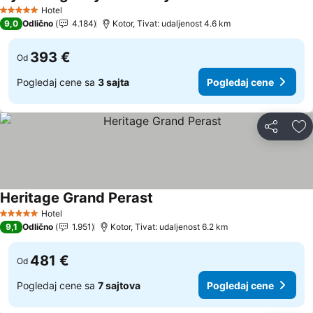
Pogledaj cene
Hotel
5 Zvezdice
9,0
Odlično
4.184
Kotor, Tivat: udaljenost 4.6 km
393 €
Od
Pogledaj cene sa
3 sajta
Pogledaj cene
Deli
Do
Heritage Grand Perast
Pogledaj cene
Hotel
5 Zvezdice
9,1
Odlično
1.951
Kotor, Tivat: udaljenost 6.2 km
481 €
Od
Pogledaj cene sa
7 sajtova
Pogledaj cene