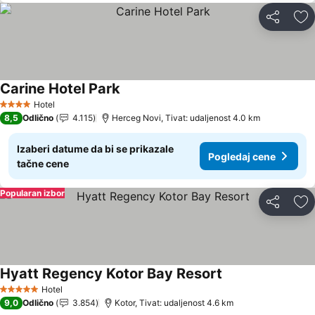
Deli
Do
Carine Hotel Park
Pogledaj cene
Hotel
4 Zvezdice
8,5
Odlično
4.115
Herceg Novi, Tivat: udaljenost 4.0 km
Izaberi datume da bi se prikazale
Pogledaj cene
tačne cene
Popularan izbor
Deli
Do
Hyatt Regency Kotor Bay Resort
Pogledaj cene
Hotel
5 Zvezdice
9,0
Odlično
3.854
Kotor, Tivat: udaljenost 4.6 km