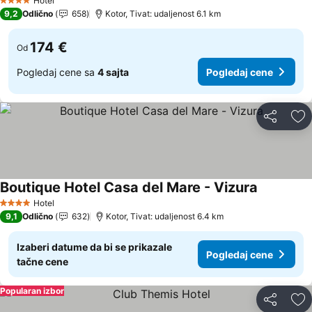
Hotel
4 Zvezdice
9,2
Odlično
658
Kotor, Tivat: udaljenost 6.1 km
174 €
Od
Pogledaj cene sa
4 sajta
Pogledaj cene
Deli
Do
Boutique Hotel Casa del Mare - Vizura
Pogledaj 
Hotel
4 Zvezdice
9,1
Odlično
632
Kotor, Tivat: udaljenost 6.4 km
Izaberi datume da bi se prikazale
Pogledaj cene
tačne cene
Popularan izbor
Deli
Do