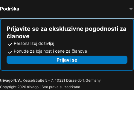
Porto Palace Residences
Kosher Hotel Franca
Podrška
Hotel Kamelija
Studio Apartments Petkovic
Maestral
Vizantija
Prijavite se za ekskluzivne pogodnosti za
Carine Hotel Park
Boutique Hotel and Spa Blanc & Bleu - Blanche
članove
Boutique Hotel & Spa Casa del Mare - Mediterraneo
Avanti Hotel & Spa
Personalizuj doživljaj
Traktir 333
Carine Hotel Kumbor
Ponude za lojalnost i cene za članove
Delfin
Teuta
Prijavi se
Hotel Alkima
Monte Bay Retreat Villa
trivago N.V.
, Kesselstraße 5 – 7, 40221 Düsseldorf, Germany
Copyright 2026 trivago | Sva prava su zadržana.