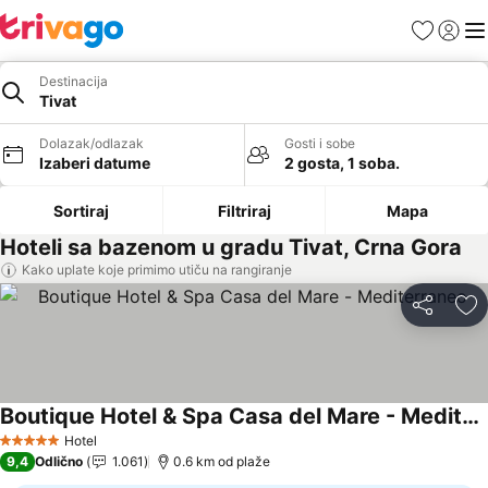
Favoriti
Prijavi
Men
Destinacija
Tivat
Dolazak/odlazak
Gosti i sobe
Izaberi datume
2 gosta, 1 soba.
Sortiraj
Filtriraj
Mapa
Hoteli sa bazenom u gradu Tivat, Crna Gora
Kako uplate koje primimo utiču na rangiranje
Deli
Do
Boutique Hotel & Spa Casa del Mare - Mediterraneo
Pogledaj cene
Hotel
5 Zvezdice
9,4
Odlično
1.061
0.6 km od plaže