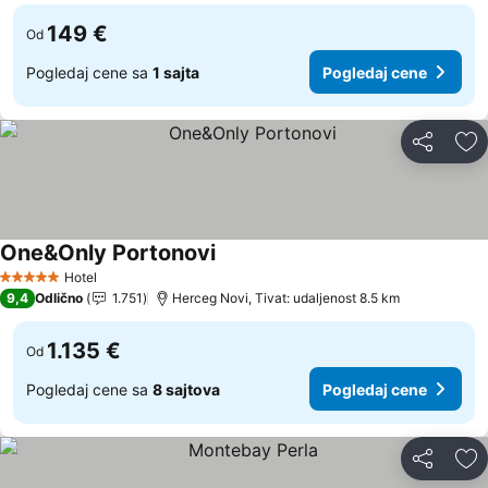
149 €
Od
Pogledaj cene sa
1 sajta
Pogledaj cene
Deli
Do
One&Only Portonovi
Pogledaj cene
Hotel
5 Zvezdice
9,4
Odlično
1.751
Herceg Novi, Tivat: udaljenost 8.5 km
1.135 €
Od
Pogledaj cene sa
8 sajtova
Pogledaj cene
Deli
Do