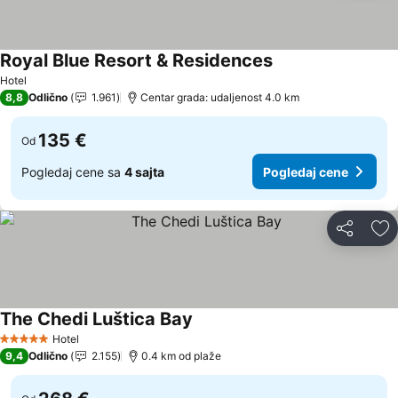
Royal Blue Resort & Residences
Pogledaj cene
Hotel
8,8
Odlično
1.961
Centar grada: udaljenost 4.0 km
135 €
Od
Pogledaj cene sa
4 sajta
Pogledaj cene
Deli
Do
The Chedi Luštica Bay
Pogledaj cene
Hotel
5 Zvezdice
9,4
Odlično
2.155
0.4 km od plaže