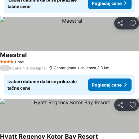
Pogledaj cene
tačne cene
Deli
Do
Maestral
Pogledaj cene
Hotel
4 Zvezdice
/
Centar grada: udaljenost 3.3 km
Ocena nije dostupna
Izaberi datume da bi se prikazale
Pogledaj cene
tačne cene
Deli
Do
Hyatt Regency Kotor Bay Resort