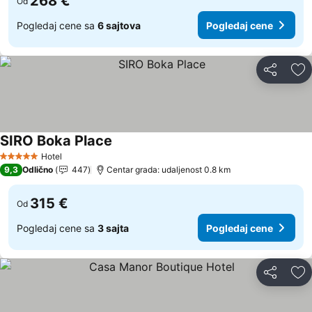
268 €
Od
Pogledaj cene sa
6 sajtova
Pogledaj cene
Deli
Do
SIRO Boka Place
Pogledaj cene
Hotel
5 Zvezdice
9,3
Odlično
447
Centar grada: udaljenost 0.8 km
315 €
Od
Pogledaj cene sa
3 sajta
Pogledaj cene
Deli
Do