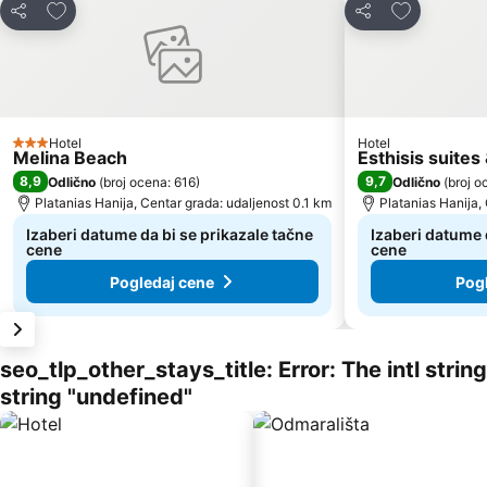
Dodati u favorite
Dodati u fa
Deli
Deli
Hotel
Hotel
3 Zvezdice
Melina Beach
Esthisis suites
8,9
9,7
Odlično
(
broj ocena: 616
)
Odlično
(
broj o
Platanias Hanija, Centar grada: udaljenost 0.1 km
Platanias Hanija,
Izaberi datume da bi se prikazale tačne
Izaberi datume 
cene
cene
Pogledaj cene
Pog
seo_tlp_other_stays_title: Error: The intl stri
string "undefined"