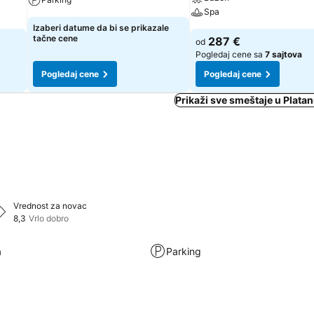
Spa
Izaberi datume da bi se prikazale
tačne cene
287 €
od
Pogledaj cene sa
7 sajtova
Pogledaj cene
Pogledaj cene
Prikaži sve smeštaje u Platan
Vrednost za novac
8,3
Vrlo dobro
a
Parking