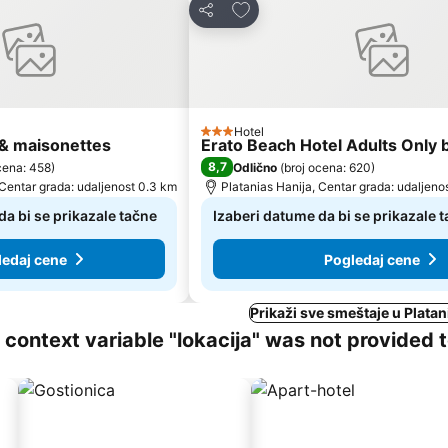
vorite
Dodati u favorite
Deli
Hotel
3 Zvezdice
 & maisonettes
Erato Beach Hotel Adults Only 
8,7
cena: 458
)
Odlično
(
broj ocena: 620
)
 Centar grada: udaljenost 0.3 km
Platanias Hanija, Centar grada: udaljeno
da bi se prikazale tačne
Izaberi datume da bi se prikazale 
ledaj cene
Pogledaj cene
Prikaži sve smeštaje u Platan
ng context variable "lokacija" was not provided 