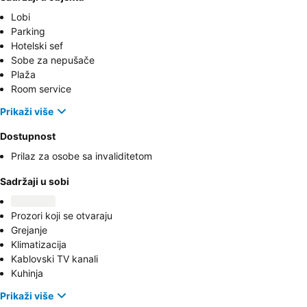
Lobi
Parking
Hotelski sef
Sobe za nepušače
Plaža
Room service
Prikaži više
Dostupnost
Prilaz za osobe sa invaliditetom
Sadržaji u sobi
Prozori koji se otvaraju
Grejanje
Klimatizacija
Kablovski TV kanali
Kuhinja
Prikaži više