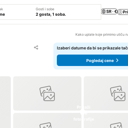
ak
Gosti i sobe
SR · €
Pr
ume
2 gosta, 1 soba.
Kako uplate koje primimo utiču n
Dodati u favorite
Izaberi datume da bi se prikazale ta
Deli
Pogledaj cene