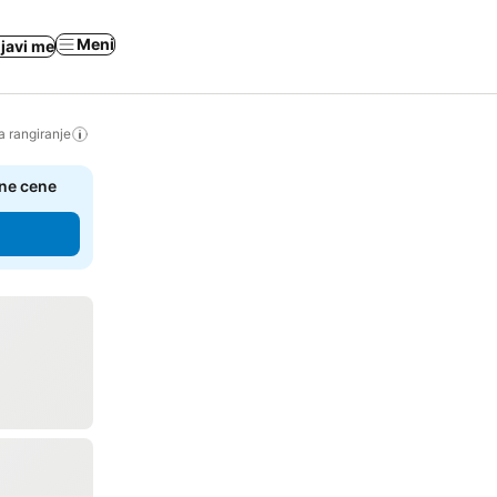
Meni
ijavi me
a rangiranje
čne cene