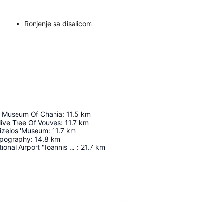
Ronjenje sa disalicom
l Museum Of Chania
:
11.5
km
ive Tree Of Vouves
:
11.7
km
nizelos 'Museum
:
11.7
km
pography
:
14.8
km
Chania International Airport "Ioannis Daskalogiannis"
:
21.7
km
Proširi mapu