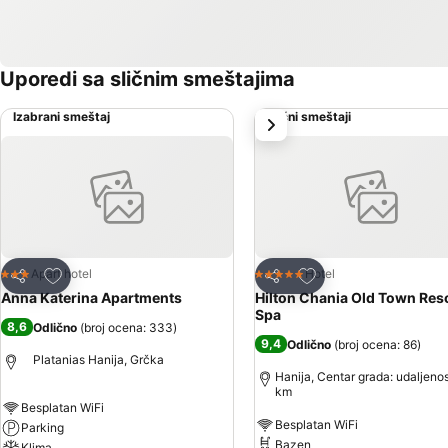
Uporedi sa sličnim smeštajima
Izabrani smeštaj
Slični smeštaji
sledeće
Dodati u favorite
Dodati u favorite
Apart hotel
Hotel
3 Zvezdice
5 Zvezdice
Deli
Deli
Anna Katerina Apartments
Hilton Chania Old Town Reso
Spa
8,6
Odlično
(
broj ocena: 333
)
9,4
Odlično
(
broj ocena: 86
)
Platanias Hanija, Grčka
Hanija, Centar grada: udaljenos
km
Besplatan WiFi
Besplatan WiFi
Parking
Bazen
Klima