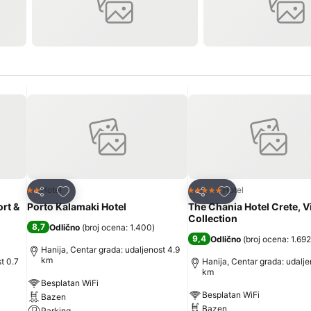
Dodati u favorite
Dodati u favorite
Hotel
Hotel
2 Zvezdice
5 Zvezdice
Deli
Deli
rt &
Porto Kalamaki Hotel
The Chania Hotel Crete, V
Collection
8,7
Odlično
(
broj ocena: 1.400
)
9,4
Odlično
(
broj ocena: 1.692
Hanija, Centar grada: udaljenost 4.9
km
t 0.7
Hanija, Centar grada: udalje
km
Besplatan WiFi
Besplatan WiFi
Bazen
Bazen
Parking