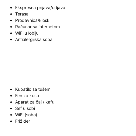
Ekspresna prijava/odjava
Terasa
Prodavnica/kiosk
Računar sa internetom
WiFi u lobiju
Antialergijska soba
Kupatilo sa tušem
Fen za kosu
Aparat za čaj / kafu
Sef u sobi
WiFi (soba)
Frižider