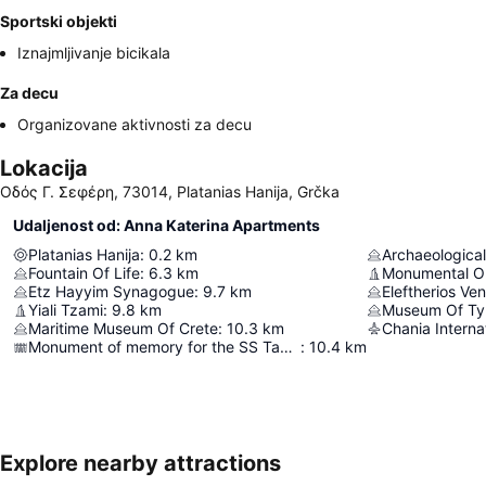
Sportski objekti
Iznajmljivanje bicikala
Za decu
Organizovane aktivnosti za decu
Lokacija
Οδός Γ. Σεφέρη, 73014, Platanias Hanija, Grčka
Udaljenost od: Anna Katerina Apartments
Platanias Hanija
:
0.2
km
Archaeologica
Fountain Of Life
:
6.3
km
Monumental Ol
Etz Hayyim Synagogue
:
9.7
km
Eleftherios Ve
Yiali Tzami
:
9.8
km
Museum Of Ty
Maritime Museum Of Crete
:
10.3
km
Monument of memory for the SS Tanais.
:
10.4
km
Explore nearby attractions