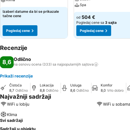
Spa
Izaberi datume da bi se prikazale
tačne cene
504 €
od
Pogledaj cene sa
3 sajta
Pogledaj cene
Pogledaj cene
Recenzije
Odlično
8,6
na osnovu ocena (333) sa najpopularnijih
sajtova
Prikaži recenzije
Čistoća
Lokacija
Usluga
Komfor
8,7
Odlično
8,8
Odlično
8,6
Odlično
8,0
Vrlo dobro
Najvažniji sadržaji
WiFi u lobiju
WiFi u sobam
Klima
Svi sadržaji
Sadržaji u objektu