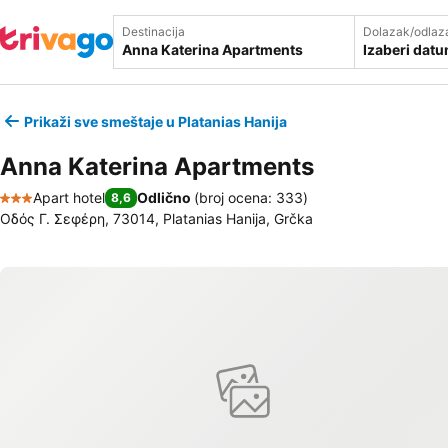
Destinacija
Dolazak/odlaz
Izaberi dat
Prikaži sve smeštaje u Platanias Hanija
Anna Katerina Apartments
Apart hotel
Odlično
(
broj ocena: 333
)
8,6
3 Zvezdice
Οδός Γ. Σεφέρη, 73014, Platanias Hanija, Grčka