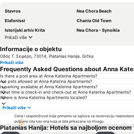
Stavros
Nea Chora Beach
Elafonissi
Chania Old Town
Istorijski arhiv Krita
Nea Chora - Synoikia
Prikaži više
Informacije o objektu
Οδός Γ. Σεφέρη, 73014, Platanias Hanija, Grčka
Prikaži više
Frequently Asked Questions about Anna Kate
Is there a pool area at Anna Katerina Apartments?
Are pets allowed at Anna Katerina Apartments?
Is parking available at Anna Katerina Apartments?
What time is check-in and check-out at Anna Katerina Apartments?
Where is Anna Katerina Apartments located?
Prikaži više
Cene i raspoloživost koje primamo sa sajtova za rezervaciju neprestano
potpuno ista kao ona koja je bila prikazana na trivagu.
Platanias Hanija: Hotels sa najboljom ocenom