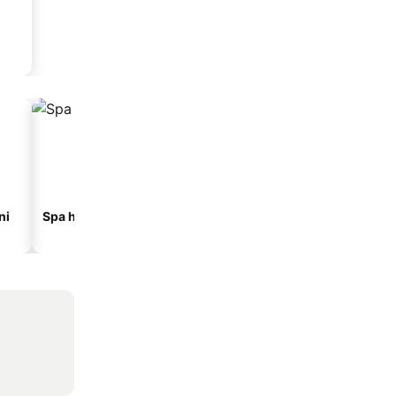
ni
Spa hoteli
Hoteli na plaži