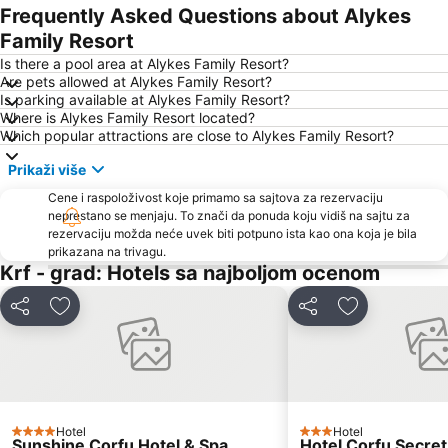
Sidari
Benitses
Frequently Asked Questions about Alykes
Arillas Beach
Kouloura Beach
Family Resort
Kasiopi
Aghios Georgios Argirades
Is there a pool area at Alykes Family Resort?
Are pets allowed at Alykes Family Resort?
Plaža Bella Vraka
Liston
Is parking available at Alykes Family Resort?
Where is Alykes Family Resort located?
Nisaki
Luka Krf
Which popular attractions are close to Alykes Family Resort?
Plaža Kavos
Igoumenitsa
Prikaži više
Corfu International Airport
Sarakiniko
Cene i raspoloživost koje primamo sa sajtova za rezervaciju
Μoraitika
Lefkas - Town
neprestano se menjaju. To znači da ponuda koju vidiš na sajtu za
rezervaciju možda neće uvek biti potpuno ista kao ona koja je bila
The Center of Parga
Plava laguna
prikazana na trivagu.
Mikri Ammos
Paralies Kassiopis
Krf - grad: Hotels sa najboljom ocenom
Ionian Academy
K.T.E.L. Corfu
Deli
Dodati u favorite
Deli
Dodati u favo
Agios Spyridon Church
Alykes Potamou
Paxi
Kerasia
Acharavi
Syri i Kaltër
Zavia
Prapa Mali
Hotel
Hotel
4 Zvezdice
Ekthesiako Kentro Kerkuras Corexpo
Ali Pasha Fortress
3 Zvezdice
Sunshine Corfu Hotel & Spa
Hotel Corfu Secret