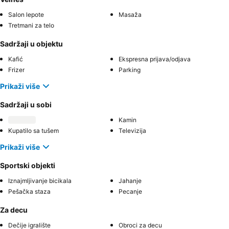
Salon lepote
Masaža
Tretmani za telo
Sadržaji u objektu
Kafić
Ekspresna prijava/odjava
Frizer
Parking
Prikaži više
Sadržaji u sobi
Kamin
Kupatilo sa tušem
Televizija
Prikaži više
Sportski objekti
Iznajmljivanje bicikala
Jahanje
Pešačka staza
Pecanje
Za decu
Dečije igralište
Obroci za decu