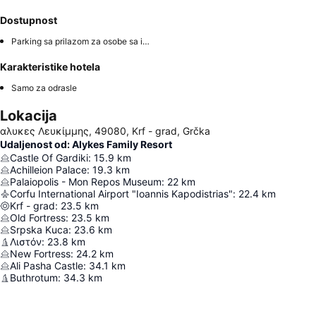
Dostupnost
Parking sa prilazom za osobe sa invaliditetom
Karakteristike hotela
Samo za odrasle
Lokacija
αλυκες Λευκίμμης, 49080, Krf - grad, Grčka
Udaljenost od: Alykes Family Resort
Castle Of Gardiki
:
15.9
km
Achilleion Palace
:
19.3
km
Palaiopolis - Mon Repos Museum
:
22
km
Corfu International Airport "Ioannis Kapodistrias"
:
22.4
km
Krf - grad
:
23.5
km
Old Fortress
:
23.5
km
Srpska Kuca
:
23.6
km
Λιστόν
:
23.8
km
New Fortress
:
24.2
km
Ali Pasha Castle
:
34.1
km
Buthrotum
:
34.3
km