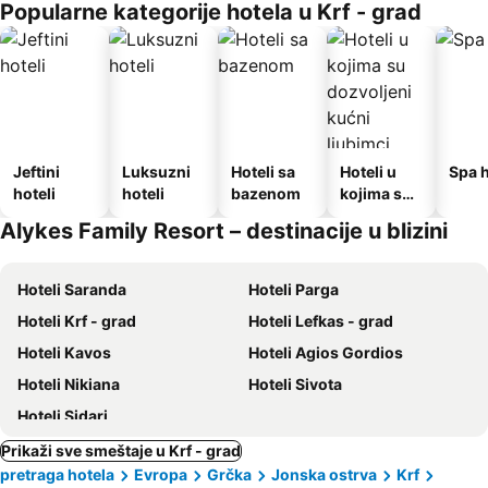
Popularne kategorije hotela u Krf - grad
Jeftini
Luksuzni
Hoteli sa
Hoteli u
Spa h
hoteli
hoteli
bazenom
kojima su
dozvoljeni
Alykes Family Resort – destinacije u blizini
kućni
ljubimci
Hoteli Saranda
Hoteli Parga
Hoteli Krf - grad
Hoteli Lefkas - grad
Hoteli Kavos
Hoteli Agios Gordios
Hoteli Nikiana
Hoteli Sivota
Hoteli Sidari
Prikaži sve smeštaje u Krf - grad
pretraga hotela
Evropa
Grčka
Jonska ostrva
Krf