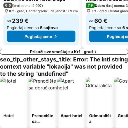
6,6
7,9
(
broj ocena: 4.097
)
Dobro
(
broj ocena: 
Plaža Ipsos
Island of Virgin Mary
Krf - grad, Centar grada: udaljenost 11.9 km
Krf - grad, Centar grad
Lychnos
Agios Georgios
239 €
60 €
od
od
Pogledaj cene sa
5 sajtova
Pogledaj cene sa
6 
Pogledaj cene
Pogledaj c
Prikaži sve smeštaje u Krf - grad
seo_tlp_other_stays_title: Error: The intl string
context variable "lokacija" was not provided
to the string "undefined"
Hotel
Prenoćište
Apart hotel
Odmarališt
Gost
sa
a
doručkom