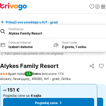
Favoriti
Prijavi
Men
Prikaži sve smeštaje u Krf - grad
Destinacija
Alykes Family Resort
Dolazak/odlazak
Gosti i sobe
Izaberi datume
2 gosta, 1 soba.
Kako uplate koje primimo utiču na rangiranje
Alykes Family Resort
Deli
Do
Apart hotel
7,5
Dobro
(
broj ocena: 173
)
3 Zvezdice
αλυκες Λευκίμμης, 49080, Krf - grad, Grčka
151 €
151 €
od
od
Pogledaj cene sa
4 sajta
Pogledaj cene sa
4 sajta
Pogledaj cene
Pogledaj cene