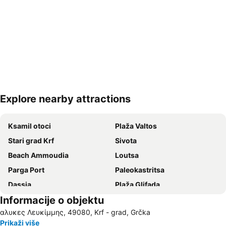
Explore nearby attractions
Proširi mapu
Ksamil otoci
Plaža Valtos
Stari grad Krf
Sivota
Beach Ammoudia
Loutsa
Parga Port
Paleokastritsa
Dassia
Plaža Glifada
Informacije o objektu
Barbati
Plaža Voutoumi
αλυκες Λευκίμμης, 49080, Krf - grad, Grčka
Plaža Piso Krioneri
Agia Paraskevi
Prikaži više