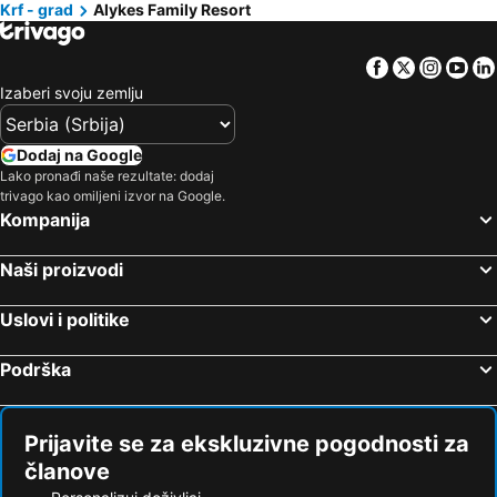
Krf - grad
Alykes Family Resort
Facebook
Twitter
Insta
Yo
Izaberi svoju zemlju
Dodaj na Google
Lako pronađi naše rezultate: dodaj
trivago kao omiljeni izvor na Google.
Kompanija
Naši proizvodi
Uslovi i politike
Podrška
Prijavite se za ekskluzivne pogodnosti za
članove