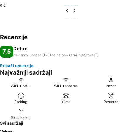
0 €
Recenzije
Dobro
7,5
na osnovu ocena (173) sa najpopularnijih
sajtova
Prikaži recenzije
Najvažniji sadržaji
WiFi u lobiju
WiFi u sobama
Bazen
Parking
Klima
Restoran
Bar u hotelu
Svi sadržaji
Velnes