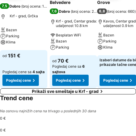
Belvedere
Grove
7,5
Dobro
(
broj ocena: 173
)
7,6
6,8
Dobro
(
broj ocena: 2.247
)
(
broj ocena: 660
)
Krf - grad, Grčka
Krf - grad, Centar grada:
Kavos, Centar grad
udaljenost 10.8 km
udaljenost 0.9 km
Bazen
Besplatan WiFi
Bazen
Parking
Bazen
Parking
Klima
Parking
Klima
Pogledaj cene
151 €
od
Pogledaj cene
Pogledaj cene
70 €
Izaberi datume da bi
od
prikazale tačne cen
Pogledaj cene sa
6
Pogledaj cene sa
4 sajta
sajtova
Pogledaj cene
Pogledaj cene
Pogledaj cene
Prikaži sve smeštaje u Krf - grad
Trend cene
Na osnovu najnižih cena na trivago u poslednjih 30 dana
0 €
0 €