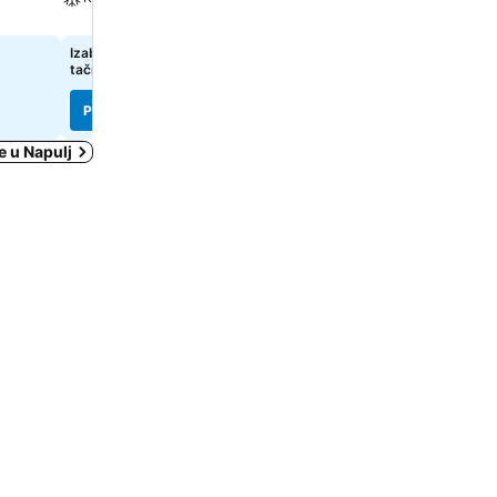
Dozvoljeni kućni ljubimci
Izaberi datume da bi se prikazale
Izaberi datume da bi se pr
tačne cene
tačne cene
Pogledaj cene
Pogledaj cene
e u Napulj