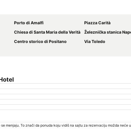
Proširi mapu
Porto di Amalfi
Piazza Carità
Chiesa di Santa Maria della Verità
Železnička stanica Napoli
Centro storico di Positano
Via Toledo
Hotel
 se menjaju. To znači da ponuda koju vidiš na sajtu za rezervaciju možda neće u