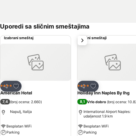
Uporedi sa sličnim smeštajima
Izabrani smeštaj
Slični smeštaji
sledeće
Dodati u favorite
Dodati u favorite
Hotel
Hotel
4 Zvezdice
4 Zvezdice
Deli
Deli
American Hotel
Holiday Inn Naples By Ihg
7,4
8,1
(
broj ocena: 2.660
)
Vrlo dobro
(
broj ocena: 10.8
Napulj, Italija
International Airport Naples:
udaljenost 1.9 km
Besplatan WiFi
Besplatan WiFi
Parking
Parking