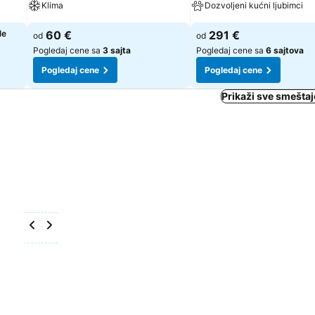
Klima
Dozvoljeni kućni ljubimci
le
60 €
291 €
od
od
Pogledaj cene sa
3 sajta
Pogledaj cene sa
6 sajtova
Pogledaj cene
Pogledaj cene
Prikaži sve smeštaj