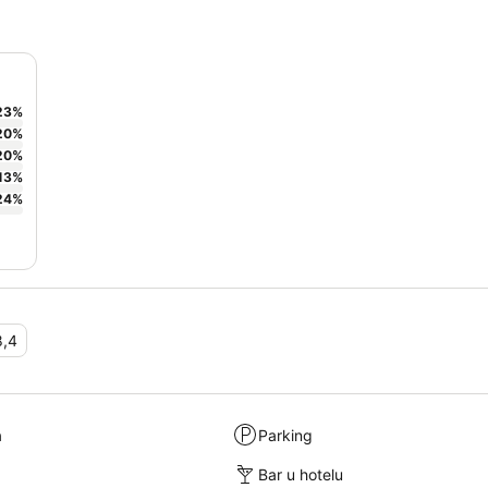
23
%
20
%
20
%
13
%
24
%
8,4
a
Parking
Bar u hotelu