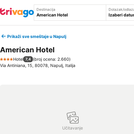
Destinacija
Dolazak/odlaz
Izaberi dat
Prikaži sve smeštaje u Napulj
American Hotel
Hotel
(
broj ocena: 2.660
)
7,4
4 Zvezdice
Via Antiniana, 15, 80078, Napulj, Italija
Učitavanje