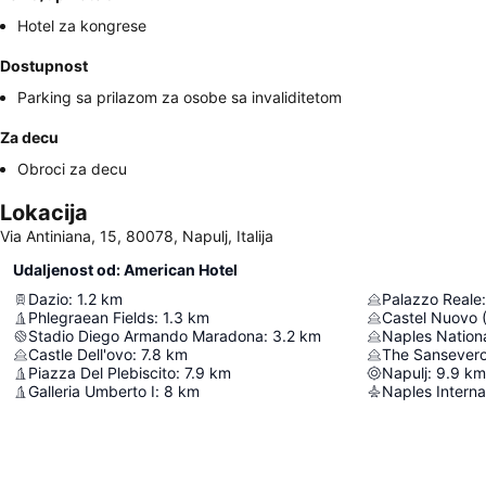
Hotel za kongrese
Dostupnost
Parking sa prilazom za osobe sa invaliditetom
Za decu
Obroci za decu
Lokacija
Via Antiniana, 15, 80078, Napulj, Italija
Udaljenost od: American Hotel
Dazio
:
1.2
km
Palazzo Reale
:
Phlegraean Fields
:
1.3
km
Castel Nuovo 
Stadio Diego Armando Maradona
:
3.2
km
Castle Dell'ovo
:
7.8
km
The Sansever
Piazza Del Plebiscito
:
7.9
km
Napulj
:
9.9
km
Galleria Umberto I
:
8
km
Naples Internat