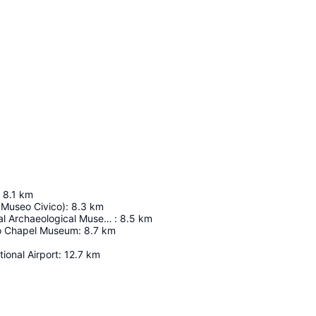
8.1
km
(Museo Civico)
:
8.3
km
Naples National Archaeological Museum
:
8.5
km
o Chapel Museum
:
8.7
km
ional Airport
:
12.7
km