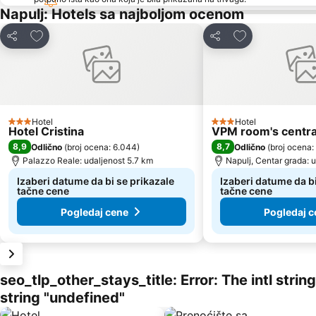
Napulj: Hotels sa najboljom ocenom
Dodati u favorite
Dodati u favori
Deli
Deli
Hotel
Hotel
3 Zvezdice
3 Zvezdice
Hotel Cristina
VPM room's central
8,9
8,7
Odlično
(
broj ocena: 6.044
)
Odlično
(
broj ocena:
Palazzo Reale: udaljenost 5.7 km
Napulj, Centar grada: 
Izaberi datume da bi se prikazale
Izaberi datume da bi
tačne cene
tačne cene
Pogledaj cene
Pogledaj c
seo_tlp_other_stays_title: Error: The intl stri
string "undefined"