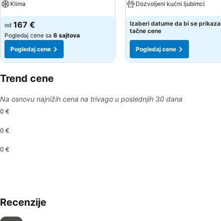
Klima
Dozvoljeni kućni ljubimci
167 €
Izaberi datume da bi se prikaza
od
tačne cene
Pogledaj cene sa
6 sajtova
Pogledaj cene
Pogledaj cene
Trend cene
Na osnovu najnižih cena na trivago u poslednjih 30 dana
0 €
0 €
0 €
Recenzije