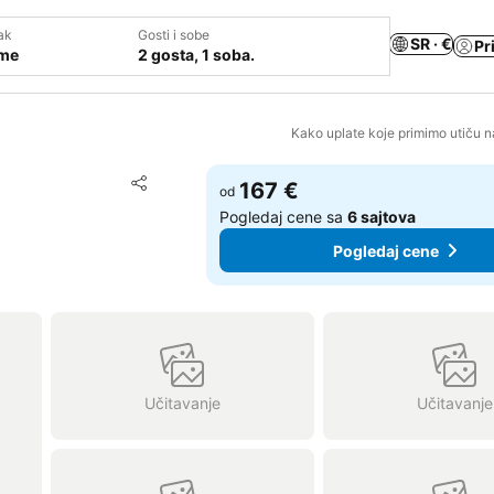
ak
Gosti i sobe
SR · €
Pr
ume
2 gosta, 1 soba.
Kako uplate koje primimo utiču n
Dodati u favorite
167 €
od
Deli
Pogledaj cene sa
6 sajtova
Pogledaj cene
Učitavanje
Učitavanje