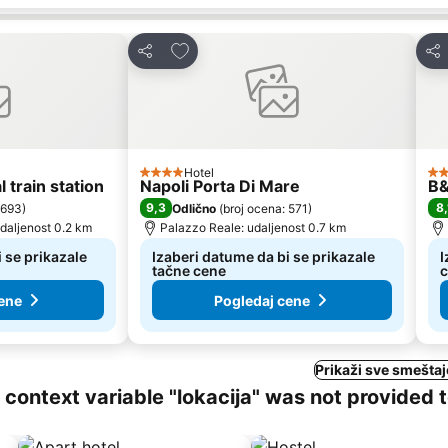
te
Dodati u favorite
Deli
Del
Hotel
4 Zvezdice
3 
 train station
Napoli Porta Di Mare
B&
9,3
8,
 693
)
Odlično
(
broj ocena: 571
)
udaljenost 0.2 km
Palazzo Reale: udaljenost 0.7 km
 se prikazale
Izaberi datume da bi se prikazale
I
tačne cene
ene
Pogledaj cene
Prikaži sve smeštaj
ng context variable "lokacija" was not provided 