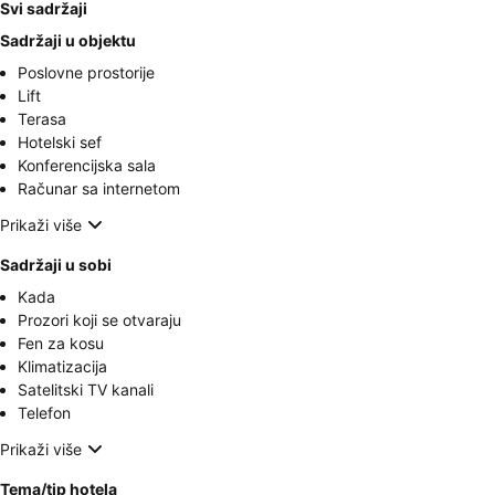
Svi sadržaji
Sadržaji u objektu
Poslovne prostorije
Lift
Terasa
Hotelski sef
Konferencijska sala
Računar sa internetom
Prikaži više
Sadržaji u sobi
Kada
Prozori koji se otvaraju
Fen za kosu
Klimatizacija
Satelitski TV kanali
Telefon
Prikaži više
Tema/tip hotela