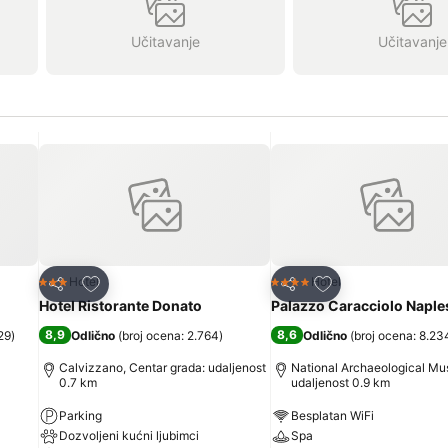
Učitavanje
Učitavanje
Dodati u favorite
Dodati u favorite
Hotel
Hotel
3 Zvezdice
4 Zvezdice
Deli
Deli
Hotel Ristorante Donato
Palazzo Caracciolo Naple
8,9
8,6
29
)
Odlično
(
broj ocena: 2.764
)
Odlično
(
broj ocena: 8.23
Calvizzano, Centar grada: udaljenost
National Archaeological M
0.7 km
udaljenost 0.9 km
Parking
Besplatan WiFi
Dozvoljeni kućni ljubimci
Spa