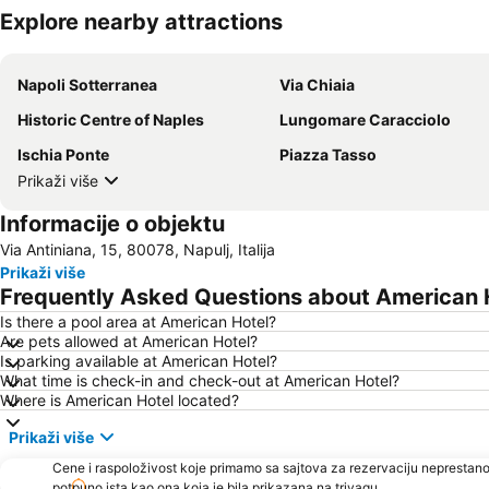
Explore nearby attractions
Napoli Sotterranea
Via Chiaia
Historic Centre of Naples
Lungomare Caracciolo
Ischia Ponte
Piazza Tasso
Prikaži više
Informacije o objektu
Via Antiniana, 15, 80078, Napulj, Italija
Prikaži više
Frequently Asked Questions about American 
Is there a pool area at American Hotel?
Are pets allowed at American Hotel?
Is parking available at American Hotel?
What time is check-in and check-out at American Hotel?
Where is American Hotel located?
Prikaži više
Cene i raspoloživost koje primamo sa sajtova za rezervaciju neprestano
potpuno ista kao ona koja je bila prikazana na trivagu.