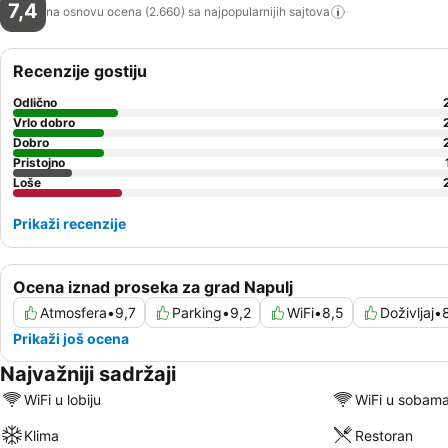
7,4
na osnovu ocena (2.660) sa najpopularnijih
sajtova
Recenzije gostiju
Odlično
Vrlo dobro
Dobro
Pristojno
Loše
Prikaži recenzije
Ocena iznad proseka za grad Napulj
Atmosfera
•
9,7
Parking
•
9,2
WiFi
•
8,5
Doživljaj
•
Prikaži još ocena
Najvažniji sadržaji
WiFi u lobiju
WiFi u sobam
Klima
Restoran