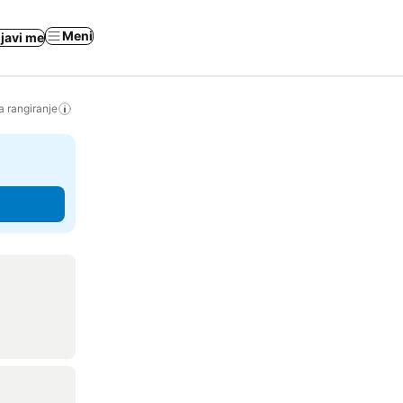
Meni
ijavi me
a rangiranje