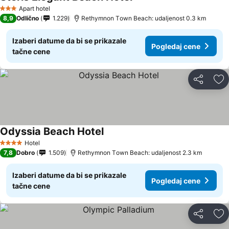
Apart hotel
3 Zvezdice
8,9
Odlično
1.229
Rethymnon Τown Beach: udaljenost 0.3 km
Izaberi datume da bi se prikazale
Pogledaj cene
tačne cene
Deli
Do
Odyssia Beach Hotel
Hotel
4 Zvezdice
7,8
Dobro
1.509
Rethymnon Τown Beach: udaljenost 2.3 km
Izaberi datume da bi se prikazale
Pogledaj cene
tačne cene
Deli
Do