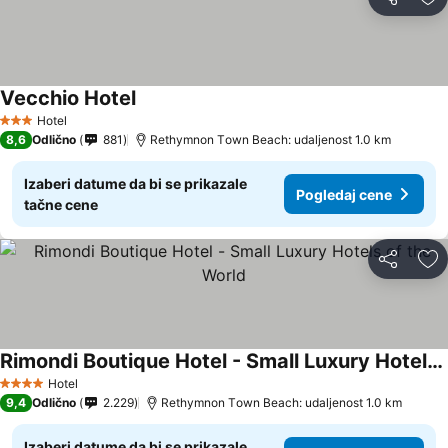
Deli
Do
Vecchio Hotel
Hotel
3 Zvezdice
8,6
Odlično
881
Rethymnon Τown Beach: udaljenost 1.0 km
Izaberi datume da bi se prikazale
Pogledaj cene
tačne cene
Deli
Do
Rimondi Boutique Hotel - Small Luxury Hotels of the World
Hotel
4 Zvezdice
9,4
Odlično
2.229
Rethymnon Τown Beach: udaljenost 1.0 km
Izaberi datume da bi se prikazale