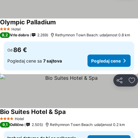
Olympic Palladium
Hotel
3 Zvezdice
8,2
Vrlo dobro
2.269
Rethymnon Τown Beach: udaljenost 0.8 km
86 €
Od
Pogledaj cene sa
7 sajtova
Pogledaj cene
Deli
Do
Bio Suites Hotel & Spa
Hotel
4 Zvezdice
9,1
Odlično
2.505
Rethymnon Τown Beach: udaljenost 0.2 km