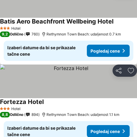
Batis Aero Beachfront Wellbeing Hotel
Hotel
3 Zvezdice
9,2
Odlično
760
Rethymnon Τown Beach: udaljenost 0.7 km
Izaberi datume da bi se prikazale
Pogledaj cene
tačne cene
Deli
Do
Fortezza Hotel
Hotel
3 Zvezdice
8,8
Odlično
894
Rethymnon Τown Beach: udaljenost 1.1 km
Izaberi datume da bi se prikazale
Pogledaj cene
tačne cene