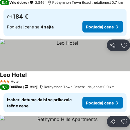
8,4
Vrlo dobro
2.846
Rethymnon Τown Beach: udaljenost 0.7 km
184 €
Od
Pogledaj cene sa
4 sajta
Pogledaj cene
Deli
Do
Leo Hotel
Hotel
3 Zvezdice
9,2
Odlično
892
Rethymnon Τown Beach: udaljenost 0.9 km
Izaberi datume da bi se prikazale
Pogledaj cene
tačne cene
Deli
Do