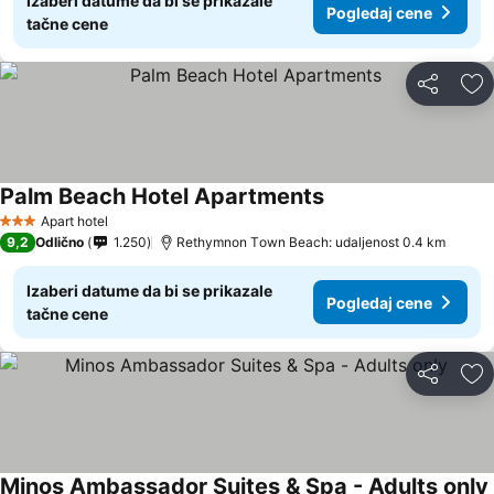
Izaberi datume da bi se prikazale
Pogledaj cene
tačne cene
Deli
Do
Palm Beach Hotel Apartments
Apart hotel
3 Zvezdice
9,2
Odlično
1.250
Rethymnon Τown Beach: udaljenost 0.4 km
Izaberi datume da bi se prikazale
Pogledaj cene
tačne cene
Deli
Do
Minos Ambassador Suites & Spa - Adults only