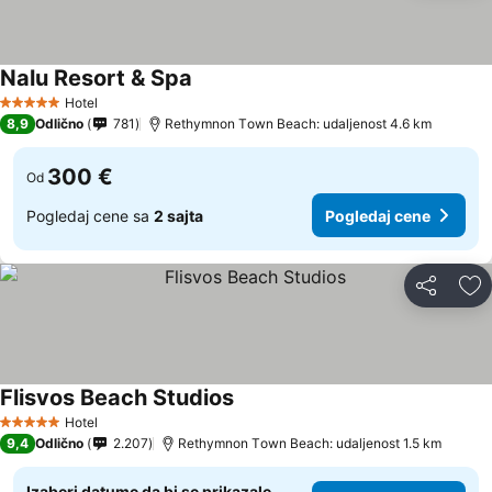
Nalu Resort & Spa
Hotel
5 Zvezdice
8,9
Odlično
781
Rethymnon Τown Beach: udaljenost 4.6 km
300 €
Od
Pogledaj cene sa
2 sajta
Pogledaj cene
Deli
Do
Flisvos Beach Studios
Hotel
5 Zvezdice
9,4
Odlično
2.207
Rethymnon Τown Beach: udaljenost 1.5 km
Izaberi datume da bi se prikazale