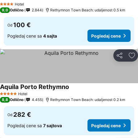
Hotel
4 Zvezdice
9,0
Odlično
2.844
Rethymnon Τown Beach: udaljenost 0.5 km
100 €
Od
Pogledaj cene sa
4 sajta
Pogledaj cene
Deli
Do
Aquila Porto Rethymno
Hotel
5 Zvezdice
8,8
Odlično
4.455
Rethymnon Τown Beach: udaljenost 0.2 km
282 €
Od
Pogledaj cene sa
7 sajtova
Pogledaj cene