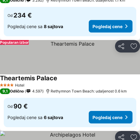
9,1
Odlično
3.292
Rethymnon Τown Beach: udaljenost 1.1 km
234 €
Od
Pogledaj cene sa
8 sajtova
Pogledaj cene
Popularan izbor
Deli
Do
Theartemis Palace
Hotel
4 Zvezdice
9,1
Odlično
4.597
Rethymnon Τown Beach: udaljenost 0.6 km
90 €
Od
Pogledaj cene sa
6 sajtova
Pogledaj cene