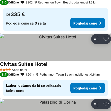
9,0
Odlično
390
Rethymnon Τown Beach: udaljenost 1.5 km
335 €
Od
Pogledaj cene sa
3 sajta
Pogledaj cene
Deli
Do
Civitas Suites Hotel
Apart hotel
4 Zvezdice
8,7
Odlično
1.901
Rethymnon Τown Beach: udaljenost 0.6 km
Izaberi datume da bi se prikazale
Pogledaj cene
tačne cene
Deli
Do