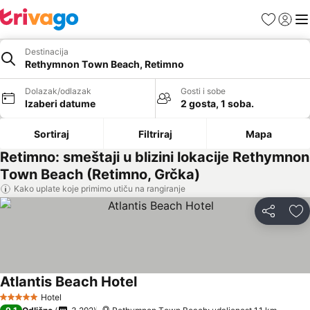
Favoriti
Prijavi
Men
Destinacija
Rethymnon Τown Beach, Retimno
Dolazak/odlazak
Gosti i sobe
Izaberi datume
2 gosta, 1 soba.
Sortiraj
Filtriraj
Mapa
Retimno: smeštaji u blizini lokacije Rethymnon
Τown Beach (Retimno, Grčka)
Kako uplate koje primimo utiču na rangiranje
Deli
Do
Atlantis Beach Hotel
Hotel
5 Zvezdice