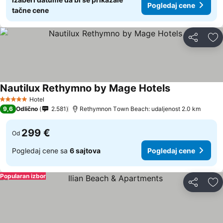
Pogledaj cene
tačne cene
Deli
Do
Nautilux Rethymno by Mage Hotels
Hotel
5 Zvezdice
9,6
Odlično
2.581
Rethymnon Τown Beach: udaljenost 2.0 km
299 €
Od
Pogledaj cene sa
6 sajtova
Pogledaj cene
Popularan izbor
Deli
Do