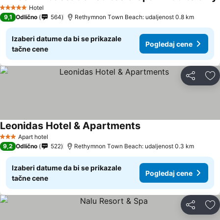
Hotel
5 Zvezdice
9,1
Odlično
564
Rethymnon Τown Beach: udaljenost 0.8 km
Izaberi datume da bi se prikazale
Pogledaj cene
tačne cene
Deli
Do
Leonidas Hotel & Apartments
Apart hotel
3 Zvezdice
9,2
Odlično
522
Rethymnon Τown Beach: udaljenost 0.3 km
Izaberi datume da bi se prikazale
Pogledaj cene
tačne cene
Deli
Do