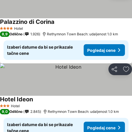
Palazzino di Corina
Hotel
4 Zvezdice
8,9
Odlično
1.926
Rethymnon Τown Beach: udaljenost 1.0 km
Izaberi datume da bi se prikazale
Pogledaj cene
tačne cene
Deli
Do
Hotel Ideon
Hotel
3 Zvezdice
9,0
Odlično
2.845
Rethymnon Τown Beach: udaljenost 1.0 km
Izaberi datume da bi se prikazale
Pogledaj cene
tačne cene