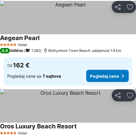
Deli
Do
Aegean Pearl
Hotel
5 Zvezdice
8,9
Odlično
1.282
Rethymnon Τown Beach: udaljenost 1.9 km
162 €
Od
Pogledaj cene sa
7 sajtova
Pogledaj cene
Deli
Do
Oros Luxury Beach Resort
Hotel
5 Zvezdice