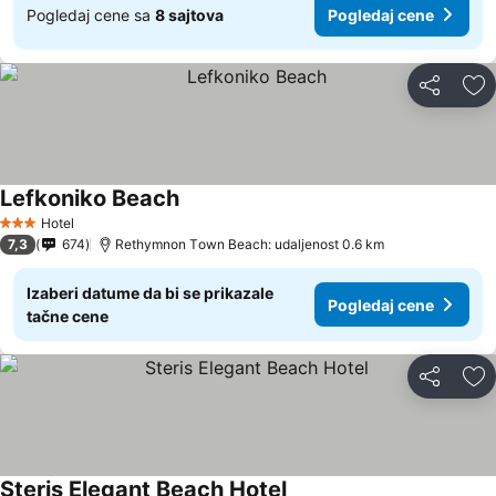
Pogledaj cene sa
8 sajtova
Pogledaj cene
Deli
Do
Lefkoniko Beach
Hotel
3 Zvezdice
7,3
674
Rethymnon Τown Beach: udaljenost 0.6 km
Izaberi datume da bi se prikazale
Pogledaj cene
tačne cene
Deli
Do
Steris Elegant Beach Hotel