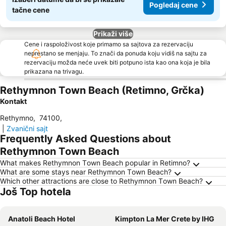
Pogledaj cene
tačne cene
Prikaži više
Cene i raspoloživost koje primamo sa sajtova za rezervaciju
neprestano se menjaju. To znači da ponuda koju vidiš na sajtu za
rezervaciju možda neće uvek biti potpuno ista kao ona koja je bila
prikazana na trivagu.
Rethymnon Τown Beach (Retimno, Grčka)
Kontakt
Rethymno
,
74100
,
|
Zvanični sajt
Frequently Asked Questions about
Rethymnon Τown Beach
What makes Rethymnon Τown Beach popular in Retimno?
What are some stays near Rethymnon Τown Beach?
Which other attractions are close to Rethymnon Τown Beach?
Još Top hotela
Anatoli Beach Hotel
Kimpton La Mer Crete by IHG