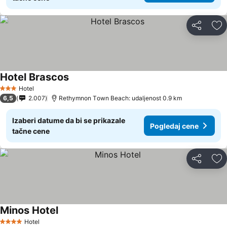
Deli
Do
Hotel Brascos
Hotel
3 Zvezdice
6,5
2.007
Rethymnon Τown Beach: udaljenost 0.9 km
Izaberi datume da bi se prikazale
Pogledaj cene
tačne cene
Deli
Do
Minos Hotel
Hotel
4 Zvezdice