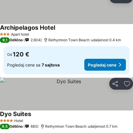
Deli
Do
Archipelagos Hotel
Apart hotel
3 Zvezdice
9,1
Odlično
2.604
Rethymnon Τown Beach: udaljenost 0.4 km
120 €
Od
Pogledaj cene sa
7 sajtova
Pogledaj cene
Deli
Do
Dyo Suites
Hotel
4 Zvezdice
9,5
Odlično
683
Rethymnon Τown Beach: udaljenost 0.7 km