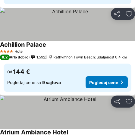
Deli
Do
Achillion Palace
Hotel
4 Zvezdice
8,2
Vrlo dobro
1.592
Rethymnon Τown Beach: udaljenost 0.4 km
144 €
Od
Pogledaj cene sa
9 sajtova
Pogledaj cene
Deli
Do
Atrium Ambiance Hotel