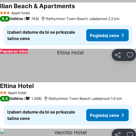
Ilian Beach & Apartments
Apart hotel
3 Zvezdice
9,4
Odlično
749
Rethymnon Τown Beach: udaljenost 2.2 km
Izaberi datume da bi se prikazale
Pogledaj cene
tačne cene
Popularan izbor
Deli
Do
Eltina Hotel
Apart hotel
2 Zvezdice
8,5
Odlično
1.368
Rethymnon Τown Beach: udaljenost 1.0 km
Izaberi datume da bi se prikazale
Pogledaj cene
tačne cene