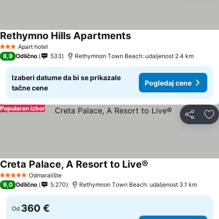
Rethymno Hills Apartments
Apart hotel
3 Zvezdice
8,9
Odlično
533
Rethymnon Τown Beach: udaljenost 2.4 km
Izaberi datume da bi se prikazale
Pogledaj cene
tačne cene
Popularan izbor
Deli
Do
Creta Palace, A Resort to Live®
Odmaralište
5 Zvezdice
9,0
Odlično
5.270
Rethymnon Τown Beach: udaljenost 3.1 km
360 €
Od