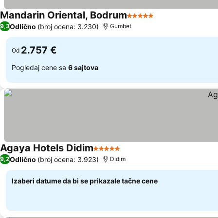
Mandarin Oriental, Bodrum
5 Zvezdice
Odlično
(broj ocena: 3.230)
9,3
Gumbet
2.757 €
Od
Pogledaj cene sa
6 sajtova
Agaya Hotels Didim
5 Zvezdice
Odlično
(broj ocena: 3.923)
9,2
Didim
Izaberi datume da bi se prikazale tačne cene