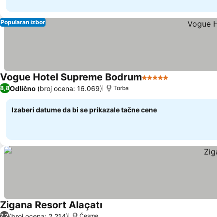
Popularan izbor
Vogue Hotel Supreme Bodrum
5 Zvezdice
Odlično
(broj ocena: 16.069)
8,8
Torba
Izaberi datume da bi se prikazale tačne cene
Zigana Resort Alaçatı
(broj ocena: 2.214)
7,2
Česme