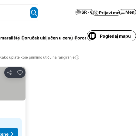
SR · €
Meni
Prijavi me
Pogledaj mapu
maralište
Doručak uključen u cenu
Porodice
Apart hotel
Kako uplate koje primimo utiču na rangiranje
Dodati u favorite
Deli
cene