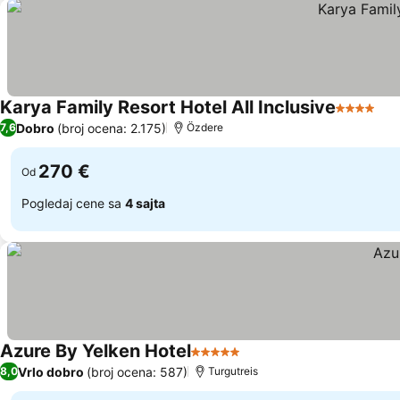
Karya Family Resort Hotel All Inclusive
4 Zvezdi
Dobro
(broj ocena: 2.175)
7,6
Özdere
270 €
Od
Pogledaj cene sa
4 sajta
Azure By Yelken Hotel
5 Zvezdice
Vrlo dobro
(broj ocena: 587)
8,0
Turgutreis