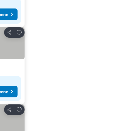
cene
Dodati u favorite
Deli
cene
Dodati u favorite
Deli