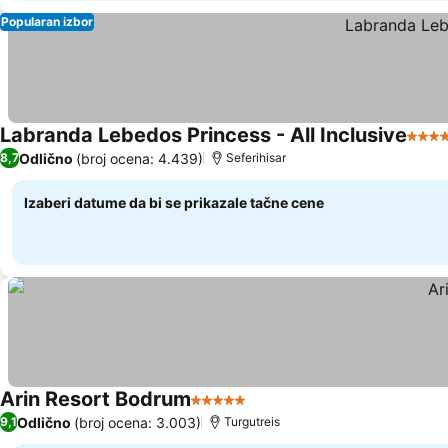
Popularan izbor
Labranda Lebedos Princess - All Inclusive
4 Zve
Odlično
(broj ocena: 4.439)
8,7
Seferihisar
Izaberi datume da bi se prikazale tačne cene
Arin Resort Bodrum
5 Zvezdice
Odlično
(broj ocena: 3.003)
9,1
Turgutreis