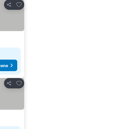
Dodati u favorite
Deli
cene
Dodati u favorite
Deli