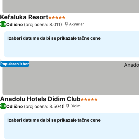
Kefaluka Resort
5 Zvezdice
Odlično
(broj ocena: 8.011)
8,8
Akyarlar
Izaberi datume da bi se prikazale tačne cene
Popularan izbor
Anadolu Hotels Didim Club
5 Zvezdice
Odlično
(broj ocena: 8.504)
9,0
Didim
Izaberi datume da bi se prikazale tačne cene