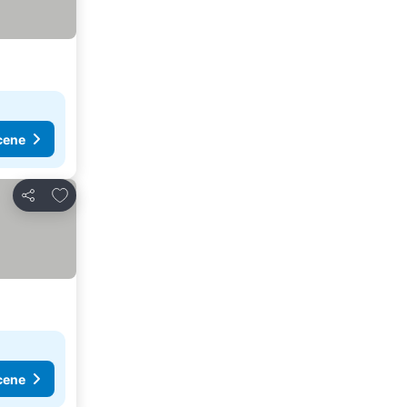
cene
Dodati u favorite
Deli
cene