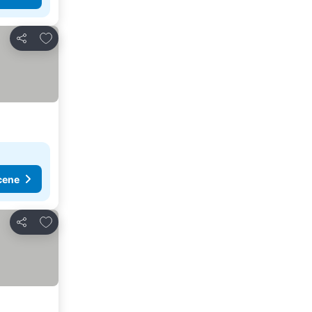
Dodati u favorite
Deli
cene
Dodati u favorite
Deli