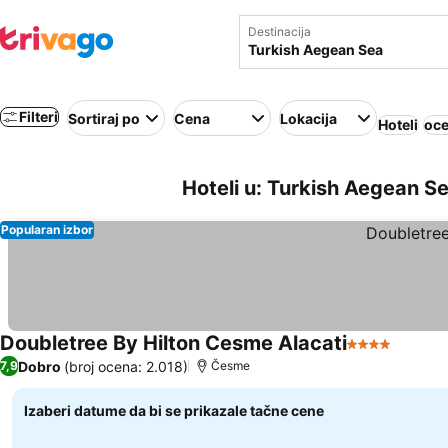
Destinacija
Filteri
Sortiraj po
Cena
Lokacija
Hoteli
oce
Hoteli u: Turkish Aegean S
Popularan izbor
Doubletree By Hilton Cesme Alacati
4 Zvezdice
Dobro
(broj ocena: 2.018)
7,9
Česme
Izaberi datume da bi se prikazale tačne cene