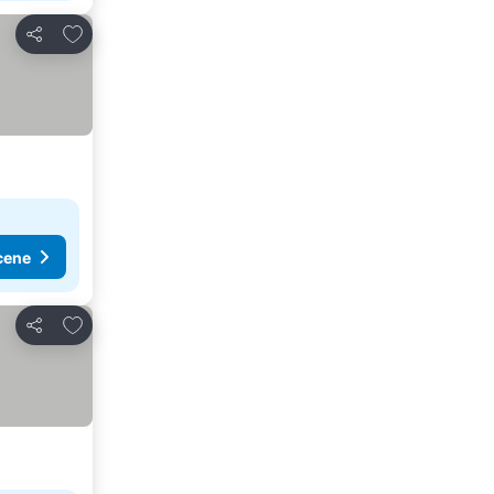
Dodati u favorite
Deli
cene
Dodati u favorite
Deli