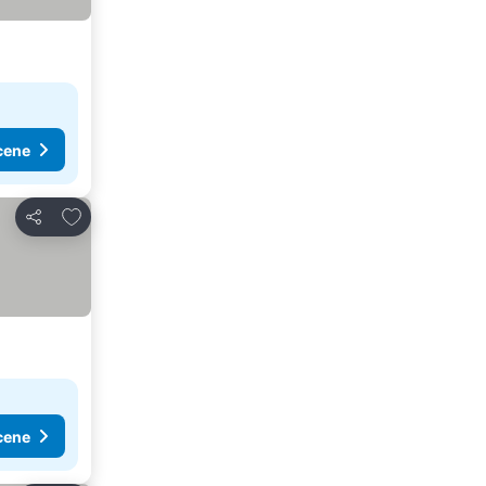
cene
Dodati u favorite
Deli
cene