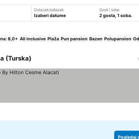
Dolazak/odlazak
Gosti i sobe
Izaberi datume
2 gosta, 1 soba.
na: 8,0+
All inclusive
Plaža
Pun pansion
Bazen
Polupansion
Od
ea (Turska)
Pogledaj 