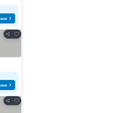
cene
Dodati u favorite
Deli
cene
Dodati u favorite
Deli