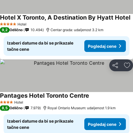
Hotel X Toronto, A Destination By Hyatt Hotel
Hotel
5 Zvezdice
9,2
Odlično
10.494
Centar grada: udaljenost 3.2 km
Izaberi datume da bi se prikazale
Pogledaj cene
tačne cene
Deli
Do
Pantages Hotel Toronto Centre
Hotel
4 Zvezdice
8,5
Odlično
7.979
Royal Ontario Museum: udaljenost 1.9 km
Izaberi datume da bi se prikazale
Pogledaj cene
tačne cene