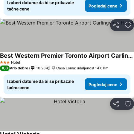
Izaberi datume da bi se prikazale
Pogledaj cene
tačne cene
Deli
Do
Best Western Premier Toronto Airport Carlingview Hotel
Hotel
3 Zvezdice
8,0
Vrlo dobro
10.234
Casa Loma: udaljenost 14.6 km
Izaberi datume da bi se prikazale
Pogledaj cene
tačne cene
Deli
Do