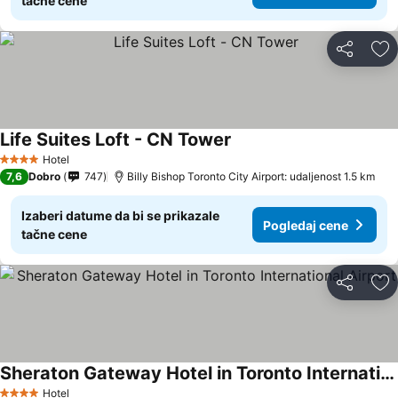
tačne cene
Deli
Do
Life Suites Loft - CN Tower
Hotel
4 Zvezdice
7,6
Dobro
747
Billy Bishop Toronto City Airport: udaljenost 1.5 km
Izaberi datume da bi se prikazale
Pogledaj cene
tačne cene
Deli
Do
Sheraton Gateway Hotel in Toronto International Airport
Hotel