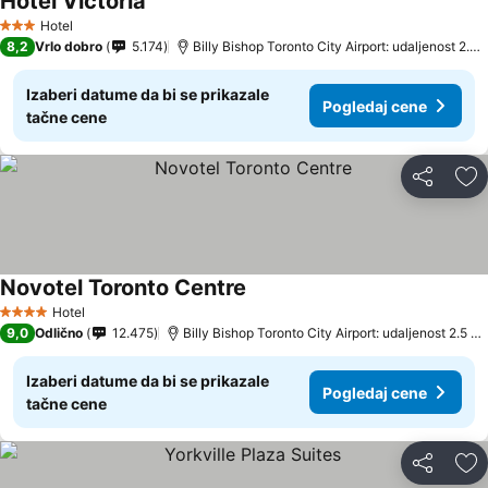
Hotel Victoria
Hotel
3 Zvezdice
8,2
Vrlo dobro
5.174
Billy Bishop Toronto City Airport: udaljenost 2.4 km
Izaberi datume da bi se prikazale
Pogledaj cene
tačne cene
Deli
Do
Novotel Toronto Centre
Hotel
4 Zvezdice
9,0
Odlično
12.475
Billy Bishop Toronto City Airport: udaljenost 2.5 km
Izaberi datume da bi se prikazale
Pogledaj cene
tačne cene
Deli
Do