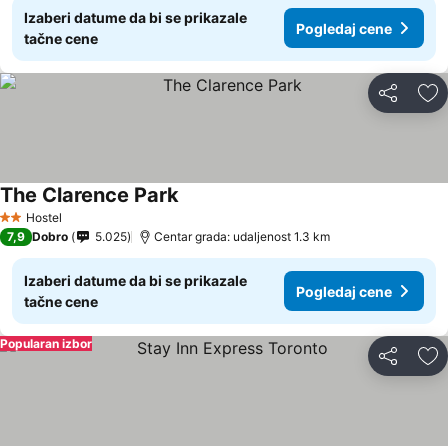
Izaberi datume da bi se prikazale
Pogledaj cene
tačne cene
Deli
Do
The Clarence Park
Hostel
2 Zvezdice
7,9
Dobro
5.025
Centar grada: udaljenost 1.3 km
Izaberi datume da bi se prikazale
Pogledaj cene
tačne cene
Popularan izbor
Deli
Do