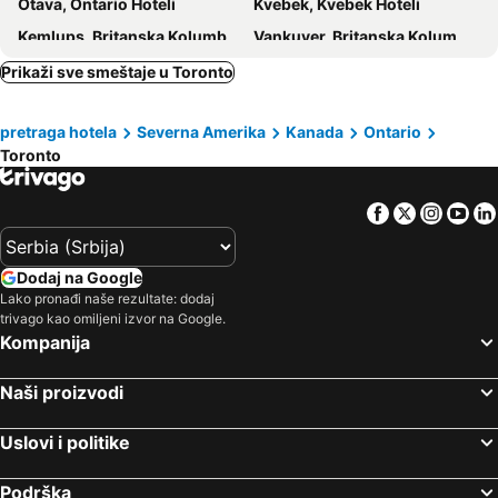
Otava, Ontario Hoteli
Kvebek, Kvebek Hoteli
Kemlups, Britanska Kolumbija Hoteli
Vankuver, Britanska Kolumbija Hoteli
Prikaži sve smeštaje u Toronto
pretraga hotela
Severna Amerika
Kanada
Ontario
Toronto
Facebook
Twitter
Insta
Yo
Dodaj na Google
Lako pronađi naše rezultate: dodaj
trivago kao omiljeni izvor na Google.
Kompanija
Naši proizvodi
Uslovi i politike
Podrška