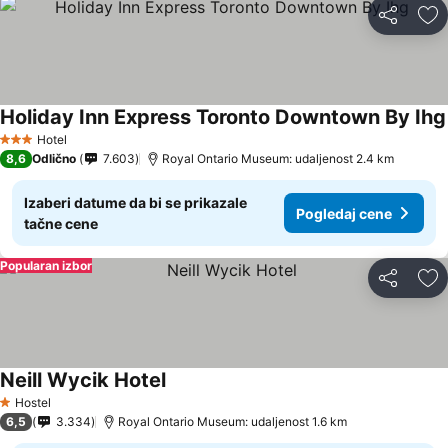
Deli
Do
Holiday Inn Express Toronto Downtown By Ihg
Hotel
3 Zvezdice
8,6
Odlično
7.603
Royal Ontario Museum: udaljenost 2.4 km
Izaberi datume da bi se prikazale
Pogledaj cene
tačne cene
Popularan izbor
Deli
Do
Neill Wycik Hotel
Hostel
1 Zvezdice
6,5
3.334
Royal Ontario Museum: udaljenost 1.6 km