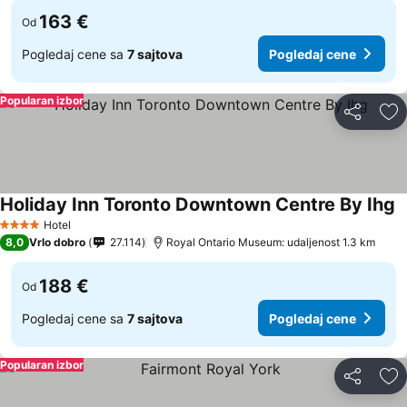
163 €
Od
Pogledaj cene sa
7 sajtova
Pogledaj cene
Popularan izbor
Deli
Do
Holiday Inn Toronto Downtown Centre By Ihg
Hotel
4 Zvezdice
8,0
Vrlo dobro
27.114
Royal Ontario Museum: udaljenost 1.3 km
188 €
Od
Pogledaj cene sa
7 sajtova
Pogledaj cene
Popularan izbor
Deli
Do