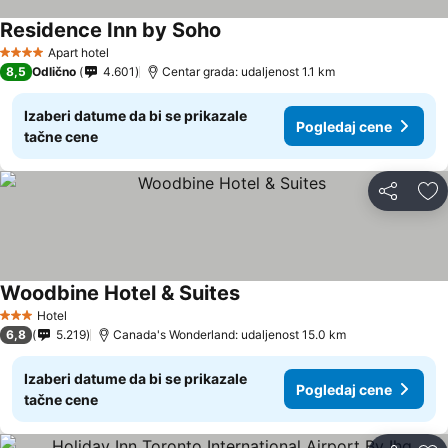
Residence Inn by Soho
Apart hotel
4 Zvezdice
8,5
Odlično
4.601
Centar grada: udaljenost 1.1 km
Izaberi datume da bi se prikazale
Pogledaj cene
tačne cene
Deli
Do
Woodbine Hotel & Suites
Hotel
3 Zvezdice
6,8
5.219
Canada's Wonderland: udaljenost 15.0 km
Izaberi datume da bi se prikazale
Pogledaj cene
tačne cene