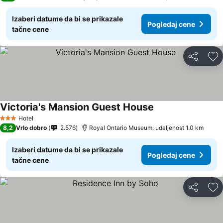
Izaberi datume da bi se prikazale
Pogledaj cene
tačne cene
Deli
Do
Victoria's Mansion Guest House
Hotel
3 Zvezdice
8,2
Vrlo dobro
2.576
Royal Ontario Museum: udaljenost 1.0 km
Izaberi datume da bi se prikazale
Pogledaj cene
tačne cene
Deli
Do