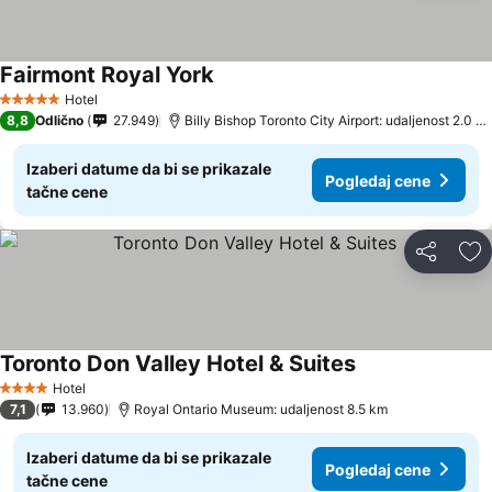
Fairmont Royal York
Hotel
5 Zvezdice
8,8
Odlično
27.949
Billy Bishop Toronto City Airport: udaljenost 2.0 km
Izaberi datume da bi se prikazale
Pogledaj cene
tačne cene
Deli
Do
Toronto Don Valley Hotel & Suites
Hotel
4 Zvezdice
7,1
13.960
Royal Ontario Museum: udaljenost 8.5 km
Izaberi datume da bi se prikazale
Pogledaj cene
tačne cene