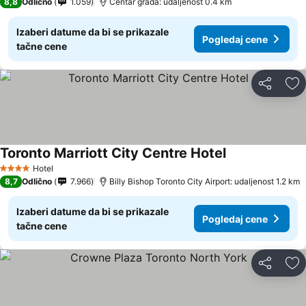
8,8
Odlično
1.059
Centar grada: udaljenost 0.4 km
Izaberi datume da bi se prikazale
Pogledaj cene
tačne cene
Deli
Do
Toronto Marriott City Centre Hotel
Hotel
4 Zvezdice
8,7
Odlično
7.966
Billy Bishop Toronto City Airport: udaljenost 1.2 km
Izaberi datume da bi se prikazale
Pogledaj cene
tačne cene
Deli
Do