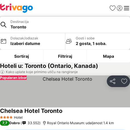
Favoriti
Prijavi
Men
Destinacija
Toronto
Dolazak/odlazak
Gosti i sobe
Izaberi datume
2 gosta, 1 soba.
Sortiraj
Filtriraj
Mapa
Hoteli u: Toronto (Ontario, Kanada)
Kako uplate koje primimo utiču na rangiranje
Popularan izbor
Deli
Do
Chelsea Hotel Toronto
Hotel
4 Zvezdice
7,7
Dobro
33.552
Royal Ontario Museum: udaljenost 1.4 km