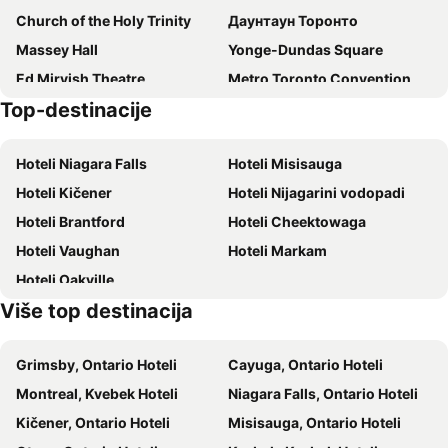
Church of the Holy Trinity
Даунтаун Торонто
Massey Hall
Yonge-Dundas Square
Ed Mirvish Theatre
Metro Toronto Convention Centre
Top-destinacije
Dove
Flatiron Building
Agincourt Park
Allan Gardens
Hoteli Niagara Falls
Hoteli Misisauga
Woodbine Beach
Yorkdale Shopping Centre
Hoteli Kičener
Hoteli Nijagarini vodopadi
Oshawa airport
Hoteli Brantford
Hoteli Cheektowaga
Hoteli Vaughan
Hoteli Markam
Hoteli Oakville
Više top destinacija
Grimsby, Ontario Hoteli
Cayuga, Ontario Hoteli
Montreal, Kvebek Hoteli
Niagara Falls, Ontario Hoteli
Kičener, Ontario Hoteli
Misisauga, Ontario Hoteli