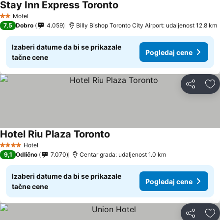
Stay Inn Express Toronto
Motel
2 Zvezdice
7,5
Dobro
4.059
Billy Bishop Toronto City Airport: udaljenost 12.8 km
Izaberi datume da bi se prikazale
Pogledaj cene
tačne cene
Deli
Do
Hotel Riu Plaza Toronto
Hotel
4 Zvezdice
9,1
Odlično
7.070
Centar grada: udaljenost 1.0 km
Izaberi datume da bi se prikazale
Pogledaj cene
tačne cene
Deli
Do