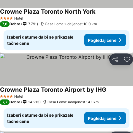
Crowne Plaza Toronto North York
Hotel
4 Zvezdice
7,6
Dobro
7.791
Casa Loma: udaljenost 10.0 km
Izaberi datume da bi se prikazale
Pogledaj cene
tačne cene
Deli
Do
Crowne Plaza Toronto Airport by IHG
Hotel
4 Zvezdice
7,7
Dobro
14.213
Casa Loma: udaljenost 14.1 km
Izaberi datume da bi se prikazale
Pogledaj cene
tačne cene