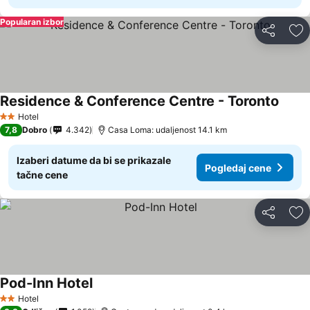
Popularan izbor
Deli
Do
Residence & Conference Centre - Toronto
Hotel
2 Zvezdice
7,8
Dobro
4.342
Casa Loma: udaljenost 14.1 km
Izaberi datume da bi se prikazale
Pogledaj cene
tačne cene
Deli
Do
Pod-Inn Hotel
Hotel
2 Zvezdice