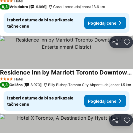
Hotel
4 Zvezdice
8,3
Vrlo dobro
6.966
Casa Loma: udaljenost 13.6 km
Izaberi datume da bi se prikazale
Pogledaj cene
tačne cene
Deli
Do
Residence Inn by Marriott Toronto Downtown / Entertainment District
Hotel
4 Zvezdice
8,8
Odlično
8.973
Billy Bishop Toronto City Airport: udaljenost 1.5 km
Izaberi datume da bi se prikazale
Pogledaj cene
tačne cene
Deli
Do