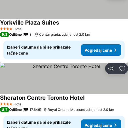
Yorkville Plaza Suites
Hotel
4 Zvezdice
9,8
Odlično
8
Centar grada: udaljenost 2.0 km
Izaberi datume da bi se prikazale
Pogledaj cene
tačne cene
Deli
Do
Sheraton Centre Toronto Hotel
Hotel
4 Zvezdice
8,7
Odlično
17.646
Royal Ontario Museum: udaljenost 2.0 km
Izaberi datume da bi se prikazale
Pogledaj cene