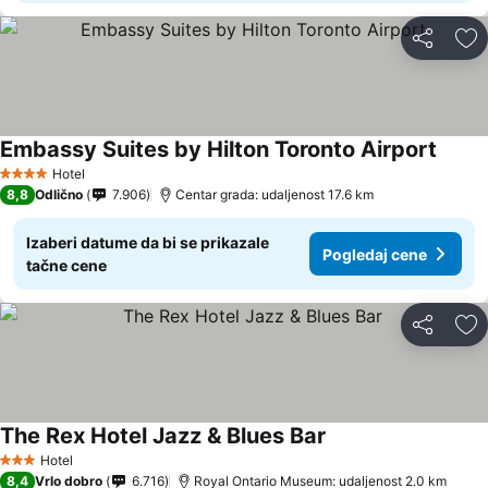
Deli
Do
Embassy Suites by Hilton Toronto Airport
Hotel
4 Zvezdice
8,8
Odlično
7.906
Centar grada: udaljenost 17.6 km
Izaberi datume da bi se prikazale
Pogledaj cene
tačne cene
Deli
Do
The Rex Hotel Jazz & Blues Bar
Hotel
3 Zvezdice
8,4
Vrlo dobro
6.716
Royal Ontario Museum: udaljenost 2.0 km