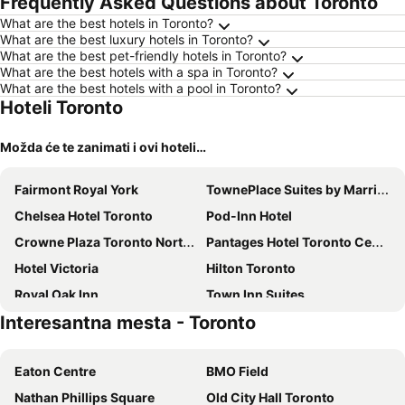
Frequently Asked Questions about Toronto
ljubimci
What are the best hotels in Toronto?
What are the best luxury hotels in Toronto?
What are the best pet-friendly hotels in Toronto?
What are the best hotels with a spa in Toronto?
What are the best hotels with a pool in Toronto?
Hoteli Toronto
Možda će te zanimati i ovi hoteli…
Fairmont Royal York
TownePlace Suites by Marriott Mississauga-Airport Corporate Centre
Chelsea Hotel Toronto
Pod-Inn Hotel
Crowne Plaza Toronto North York
Pantages Hotel Toronto Centre
Hotel Victoria
Hilton Toronto
Royal Oak Inn
Town Inn Suites
Interesantna mesta - Toronto
Revery Toronto Downtown, Curio Collection by Hilton
Lum The Queen
Urban Explore
Travelodge Toronto East
Eaton Centre
BMO Field
Hotel Grand Toronto
Hostel Toronto
Nathan Phillips Square
Old City Hall Toronto