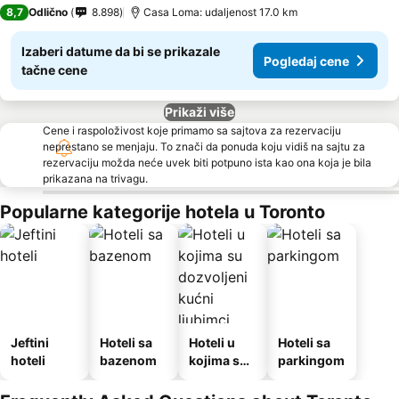
4 Zvezdice
8,7
Odlično
8.898
Casa Loma: udaljenost 17.0 km
Izaberi datume da bi se prikazale
Pogledaj cene
tačne cene
Prikaži više
Cene i raspoloživost koje primamo sa sajtova za rezervaciju
neprestano se menjaju. To znači da ponuda koju vidiš na sajtu za
rezervaciju možda neće uvek biti potpuno ista kao ona koja je bila
prikazana na trivagu.
Popularne kategorije hotela u Toronto
Jeftini
Hoteli sa
Hoteli u
Hoteli sa
hoteli
bazenom
kojima su
parkingom
dozvoljeni
kućni