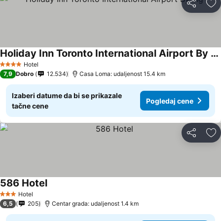
Deli
Do
Holiday Inn Toronto International Airport By Ihg
Hotel
4 Zvezdice
7,9
Dobro
12.534
Casa Loma: udaljenost 15.4 km
Izaberi datume da bi se prikazale
Pogledaj cene
tačne cene
Deli
Do
586 Hotel
Hotel
3 Zvezdice
6,5
205
Centar grada: udaljenost 1.4 km