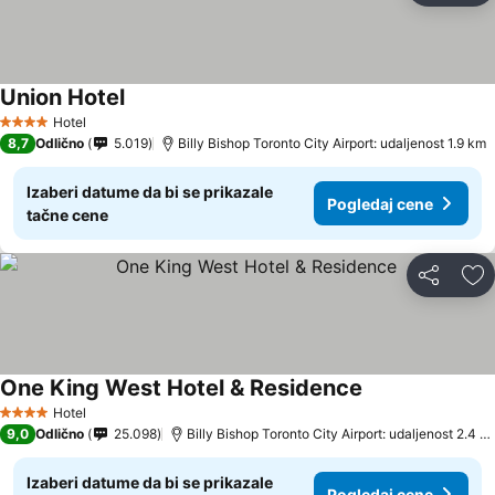
Union Hotel
Hotel
4 Zvezdice
8,7
Odlično
5.019
Billy Bishop Toronto City Airport: udaljenost 1.9 km
Izaberi datume da bi se prikazale
Pogledaj cene
tačne cene
Deli
Do
One King West Hotel & Residence
Hotel
4 Zvezdice
9,0
Odlično
25.098
Billy Bishop Toronto City Airport: udaljenost 2.4 km
Izaberi datume da bi se prikazale
Pogledaj cene