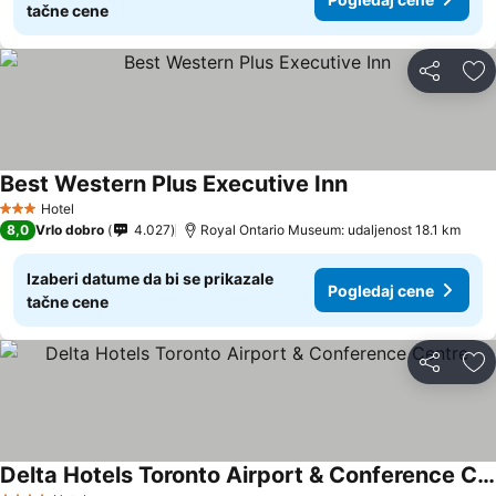
tačne cene
Deli
Do
Best Western Plus Executive Inn
Hotel
3 Zvezdice
8,0
Vrlo dobro
4.027
Royal Ontario Museum: udaljenost 18.1 km
Izaberi datume da bi se prikazale
Pogledaj cene
tačne cene
Deli
Do
Delta Hotels Toronto Airport & Conference Centre