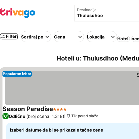
Destinacija
Filteri
Sortiraj po
Cena
Lokacija
Hoteli
oce
Hoteli u: Thulusdhoo (Medu
Popularan izbor
Season Paradise
4 Zvezdice
Odlično
(broj ocena: 1.318)
8,6
Tik pored plaže
Izaberi datume da bi se prikazale tačne cene