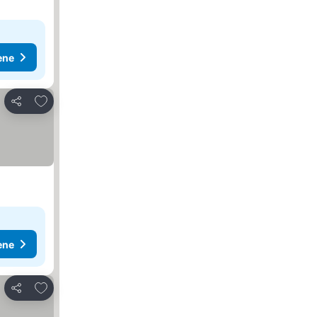
ene
Dodati u favorite
Deli
ene
Dodati u favorite
Deli