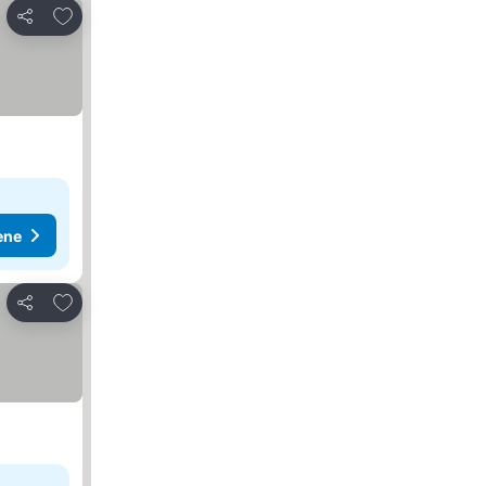
Dodati u favorite
Deli
ene
Dodati u favorite
Deli