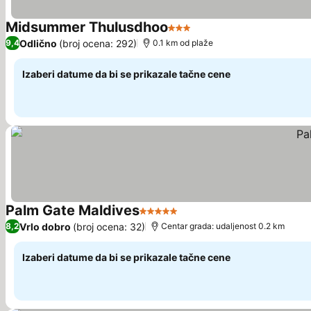
Midsummer Thulusdhoo
3 Zvezdice
Odlično
(broj ocena: 292)
9,4
0.1 km od plaže
Izaberi datume da bi se prikazale tačne cene
Palm Gate Maldives
5 Zvezdice
Vrlo dobro
(broj ocena: 32)
8,2
Centar grada: udaljenost 0.2 km
Izaberi datume da bi se prikazale tačne cene