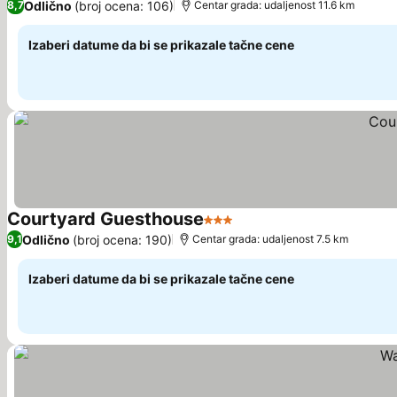
Odlično
(broj ocena: 106)
8,7
Centar grada: udaljenost 11.6 km
Izaberi datume da bi se prikazale tačne cene
Courtyard Guesthouse
3 Zvezdice
Odlično
(broj ocena: 190)
9,1
Centar grada: udaljenost 7.5 km
Izaberi datume da bi se prikazale tačne cene