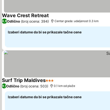
Wave Crest Retreat
Odlično
(broj ocena: 394)
8,9
Centar grada: udaljenost 0.3 km
Izaberi datume da bi se prikazale tačne cene
Surf Trip Maldives
3 Zvezdice
Odlično
(broj ocena: 503)
9,1
0.1 km od plaže
Izaberi datume da bi se prikazale tačne cene