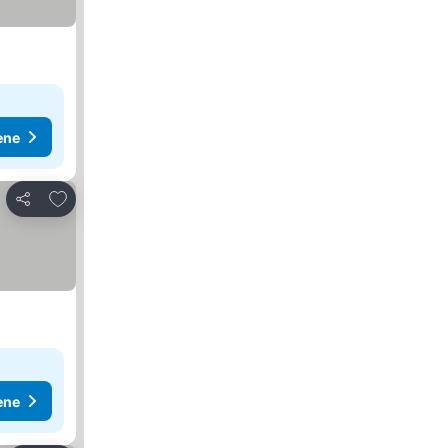
ene
Dodati u favorite
Deli
ene