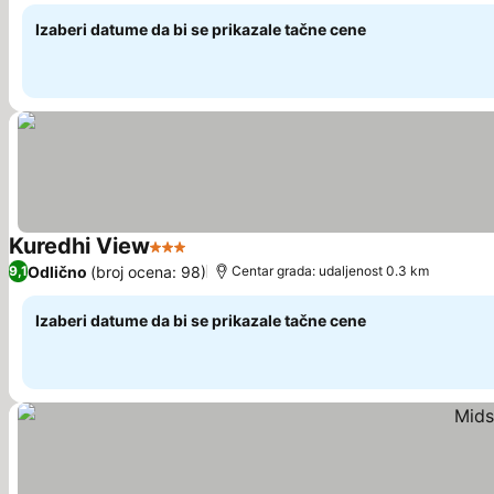
Izaberi datume da bi se prikazale tačne cene
Kuredhi View
3 Zvezdice
Odlično
(broj ocena: 98)
9,1
Centar grada: udaljenost 0.3 km
Izaberi datume da bi se prikazale tačne cene