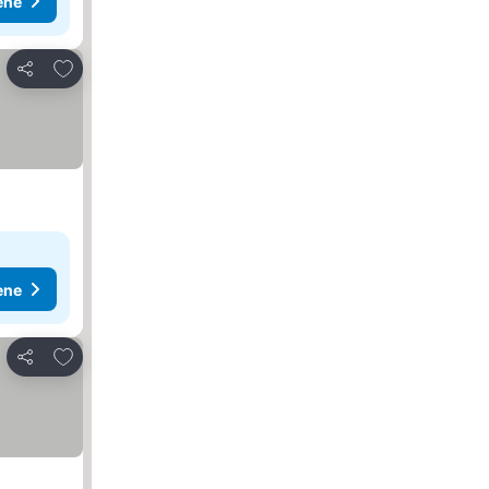
ene
Dodati u favorite
Deli
ene
Dodati u favorite
Deli