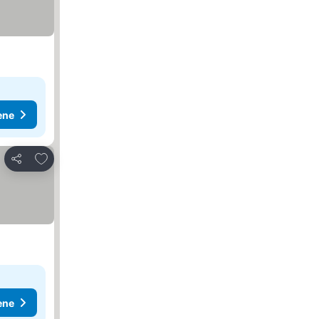
ene
Dodati u favorite
Deli
ene