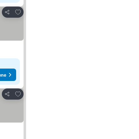
Dodati u favorite
Deli
ene
Dodati u favorite
Deli