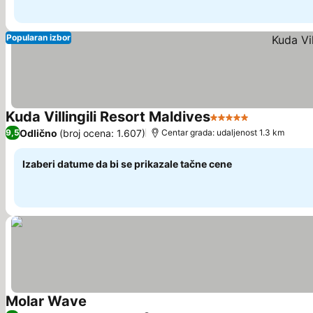
Popularan izbor
Kuda Villingili Resort Maldives
5 Zvezdice
Odlično
(broj ocena: 1.607)
9,5
Centar grada: udaljenost 1.3 km
Izaberi datume da bi se prikazale tačne cene
Molar Wave