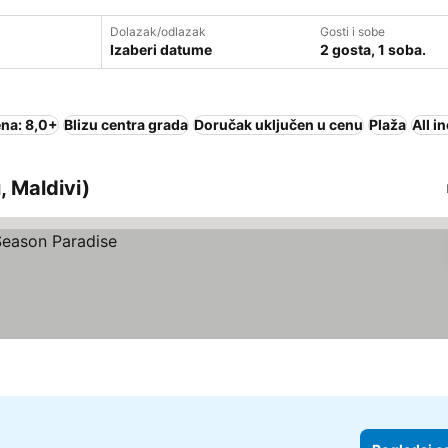
Dolazak/odlazak
Gosti i sobe
Izaberi datume
2 gosta, 1 soba.
na: 8,0+
Blizu centra grada
Doručak uključen u cenu
Plaža
All i
, Maldivi)