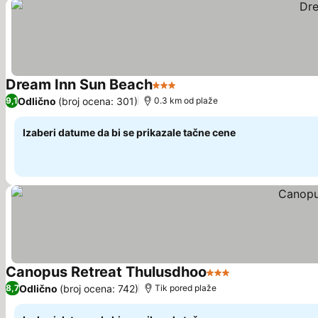
Dream Inn Sun Beach
3 Zvezdice
Odlično
(broj ocena: 301)
9,1
0.3 km od plaže
Izaberi datume da bi se prikazale tačne cene
Canopus Retreat Thulusdhoo
3 Zvezdice
Odlično
(broj ocena: 742)
8,7
Tik pored plaže