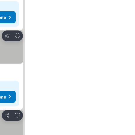
ene
Dodati u favorite
Deli
ene
Dodati u favorite
Deli