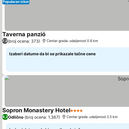
Popularan izbor
Taverna panzió
Pogledaj cene
(broj ocena: 373)
7,2
Centar grada: udaljenost 0.6 km
Izaberi datume da bi se prikazale tačne cene
Sopron Monastery Hotel
4 Zvezdice
Pogledaj cene
Odlično
(broj ocena: 1.367)
9,2
Centar grada: udaljenost 2.5 km