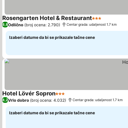
Rosengarten Hotel & Restaurant
3 Zvezdice
Pogledaj c
Odlično
(broj ocena: 2.790)
8,8
Centar grada: udaljenost 1.7 km
Izaberi datume da bi se prikazale tačne cene
Hotel Lövér Sopron
3 Zvezdice
Pogledaj cene
Vrlo dobro
(broj ocena: 4.032)
8,2
Centar grada: udaljenost 1.7 km
Izaberi datume da bi se prikazale tačne cene