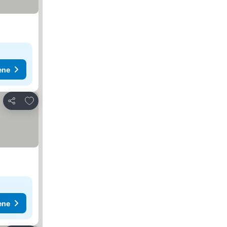
ene
Dodati u favorite
Deli
ene