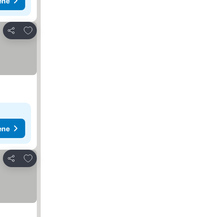
ene
Dodati u favorite
Deli
ene
Dodati u favorite
Deli