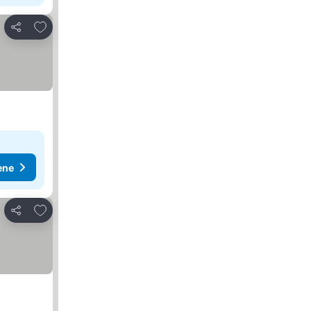
Dodati u favorite
Deli
ene
Dodati u favorite
Deli