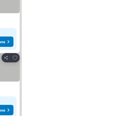
ene
Dodati u favorite
Deli
ene