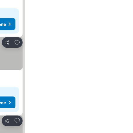
ene
Dodati u favorite
Deli
ene
Dodati u favorite
Deli