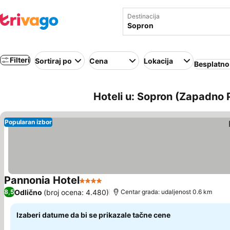
Destinacija
Filteri
Sortiraj po
Cena
Lokacija
Besplatno
Hoteli u: Sopron (Zapadno
Popularan izbor
Pannonia Hotel
4 Zvezdice
Pogledaj cene
Odlično
(broj ocena: 4.480)
8,5
Centar grada: udaljenost 0.6 km
Izaberi datume da bi se prikazale tačne cene