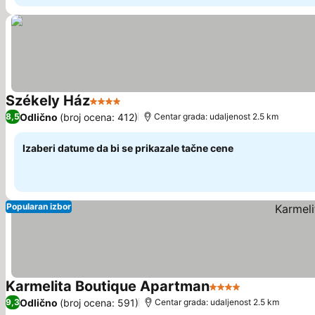
Székely Ház
4 Zvezdice
Pogledaj cene
Odlično
(broj ocena: 412)
8,5
Centar grada: udaljenost 2.5 km
Izaberi datume da bi se prikazale tačne cene
Popularan izbor
Karmelita Boutique Apartman
4 Zvezdice
Pogledaj cen
Odlično
(broj ocena: 591)
9,3
Centar grada: udaljenost 2.5 km