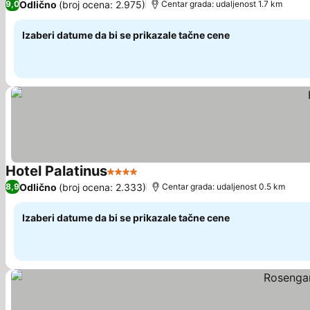
Odlično
(broj ocena: 2.975)
9,0
Centar grada: udaljenost 1.7 km
Izaberi datume da bi se prikazale tačne cene
Hotel Palatinus
4 Zvezdice
Pogledaj cene
Odlično
(broj ocena: 2.333)
8,9
Centar grada: udaljenost 0.5 km
Izaberi datume da bi se prikazale tačne cene