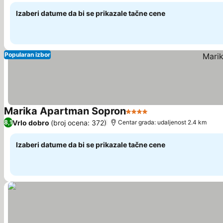
Izaberi datume da bi se prikazale tačne cene
Popularan izbor
Marika Apartman Sopron
4 Zvezdice
Pogledaj cene
Vrlo dobro
(broj ocena: 372)
8,1
Centar grada: udaljenost 2.4 km
Izaberi datume da bi se prikazale tačne cene