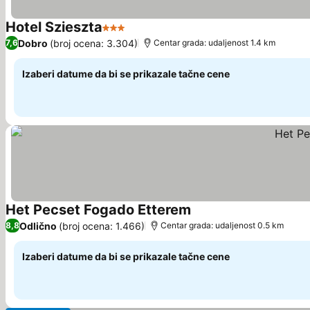
Hotel Szieszta
3 Zvezdice
Pogledaj cene
Dobro
(broj ocena: 3.304)
7,6
Centar grada: udaljenost 1.4 km
Izaberi datume da bi se prikazale tačne cene
Het Pecset Fogado Etterem
Pogledaj cene
Odlično
(broj ocena: 1.466)
8,8
Centar grada: udaljenost 0.5 km
Izaberi datume da bi se prikazale tačne cene