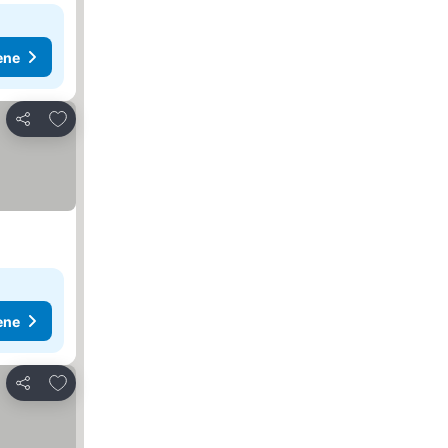
ene
Dodati u favorite
Deli
ene
Dodati u favorite
Deli