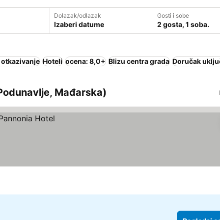
Dolazak/odlazak
Gosti i sobe
Izaberi datume
2 gosta, 1 soba.
 otkazivanje
Hoteli
ocena: 8,0+
Blizu centra grada
Doručak uklju
 Podunavlje, Mađarska)