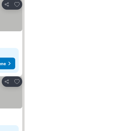
Dodati u favorite
Deli
ene
Dodati u favorite
Deli