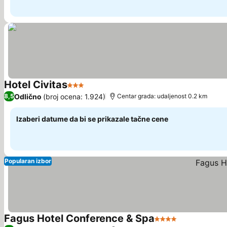
Hotel Civitas
3 Zvezdice
Pogledaj cene
Odlično
(broj ocena: 1.924)
8,5
Centar grada: udaljenost 0.2 km
Izaberi datume da bi se prikazale tačne cene
Popularan izbor
Fagus Hotel Conference & Spa
4 Zvezdice
Pogledaj ce