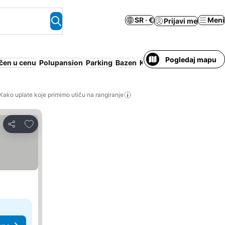
SR · €
Meni
Prijavi me
Pogledaj mapu
čen u cenu
Polupansion
Parking
Bazen
Klimatizacija
Apart hotel
Kako uplate koje primimo utiču na rangiranje
Dodati u favorite
Deli