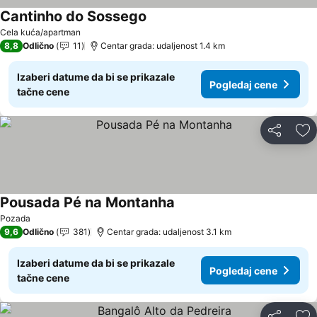
Cantinho do Sossego
Pogledaj cene
Cela kuća/apartman
8,8
Odlično
11
Centar grada: udaljenost 1.4 km
Izaberi datume da bi se prikazale
Pogledaj cene
tačne cene
Deli
Do
Pousada Pé na Montanha
Pogledaj cene
Pozada
9,6
Odlično
381
Centar grada: udaljenost 3.1 km
Izaberi datume da bi se prikazale
Pogledaj cene
tačne cene