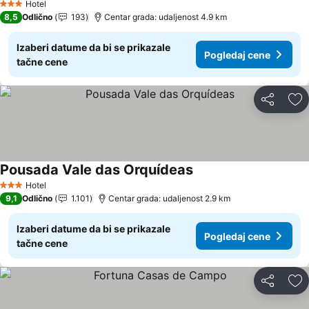
Hotel
3 Zvezdice
8,5
Odlično
193
Centar grada: udaljenost 4.9 km
Izaberi datume da bi se prikazale
Pogledaj cene
tačne cene
Deli
Do
Pousada Vale das Orquídeas
Pogledaj cene
Hotel
3 Zvezdice
9,1
Odlično
1.101
Centar grada: udaljenost 2.9 km
Izaberi datume da bi se prikazale
Pogledaj cene
tačne cene
Deli
Do