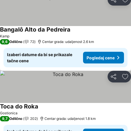
Deli
Do
Bangalô Alto da Pedreira
Pogledaj cene
Kamp
9,6
Odlično
72
Centar grada: udaljenost 2.6 km
Izaberi datume da bi se prikazale
Pogledaj cene
tačne cene
Deli
Do
Toca do Roka
Pogledaj cene
Gostionica
9,7
Odlično
202
Centar grada: udaljenost 1.8 km