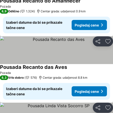
Pousada Recanto do Amanhecer
Pogledaj cene
Pozada
8,9
Odlično
1.324
Centar grada: udaljenost 0.9 km
Izaberi datume da bi se prikazale
Pogledaj cene
tačne cene
Deli
Do
Pousada Recanto das Aves
Pogledaj cene
Pozada
8,3
Vrlo dobro
576
Centar grada: udaljenost 8.8 km
Izaberi datume da bi se prikazale
Pogledaj cene
tačne cene
Deli
Do