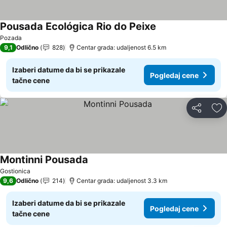
Pousada Ecológica Rio do Peixe
Pogledaj cene
Pozada
9,1
Odlično
828
Centar grada: udaljenost 6.5 km
Izaberi datume da bi se prikazale
Pogledaj cene
tačne cene
Deli
Do
Montinni Pousada
Pogledaj cene
Gostionica
9,6
Odlično
214
Centar grada: udaljenost 3.3 km
Izaberi datume da bi se prikazale
Pogledaj cene
tačne cene