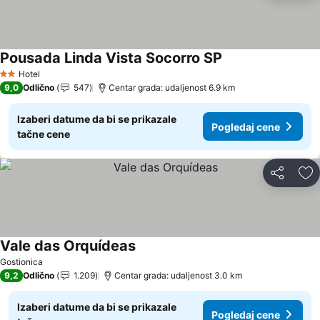
Pousada Linda Vista Socorro SP
Pogledaj cene
Hotel
2 Zvezdice
9,0
Odlično
547
Centar grada: udaljenost 6.9 km
Izaberi datume da bi se prikazale
Pogledaj cene
tačne cene
Deli
Do
Vale das Orquídeas
Pogledaj cene
Gostionica
9,2
Odlično
1.209
Centar grada: udaljenost 3.0 km
Izaberi datume da bi se prikazale
Pogledaj cene