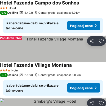
Hotel Fazenda Campo dos Sonhos
Pogledaj cene
Hotel
3 Zvezdice
9,0
Odlično
5.492
Centar grada: udaljenost 6.9 km
Izaberi datume da bi se prikazale
Pogledaj cene
tačne cene
Popularan izbor
Deli
Do
Hotel Fazenda Village Montana
Pogledaj cene
Hotel
4 Zvezdice
8,7
Odlično
2.523
Centar grada: udaljenost 3.0 km
Izaberi datume da bi se prikazale
Pogledaj cene
tačne cene
Deli
Do