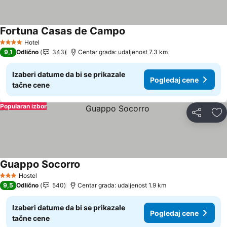
Fortuna Casas de Campo
Pogledaj cene
Hotel
4 Zvezdice
9,1
Odlično
343
Centar grada: udaljenost 7.3 km
Izaberi datume da bi se prikazale
Pogledaj cene
tačne cene
Popularan izbor
Deli
Do
Guappo Socorro
Pogledaj cene
Hostel
3 Zvezdice
9,5
Odlično
540
Centar grada: udaljenost 1.9 km
Izaberi datume da bi se prikazale
Pogledaj cene
tačne cene