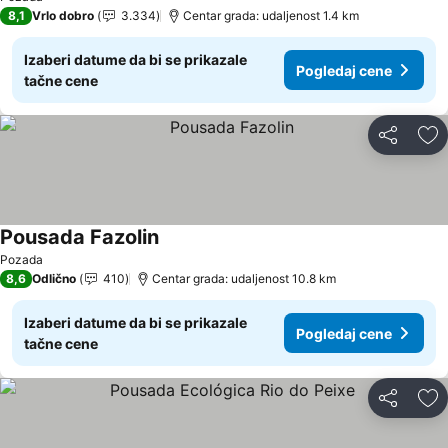
8,1
Vrlo dobro
3.334
Centar grada: udaljenost 1.4 km
Izaberi datume da bi se prikazale
Pogledaj cene
tačne cene
Deli
Do
Pousada Fazolin
Pogledaj cene
Pozada
8,6
Odlično
410
Centar grada: udaljenost 10.8 km
Izaberi datume da bi se prikazale
Pogledaj cene
tačne cene
Deli
Do