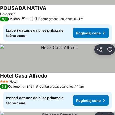
POUSADA NATIVA
Pogledaj cene
Gostionica
9,1
Odlično
911
Centar grada: udaljenost 0.1 km
Izaberi datume da bi se prikazale
Pogledaj cene
tačne cene
Deli
Do
Hotel Casa Alfredo
Pogledaj cene
Hotel
3 Zvezdice
9,8
Odlično
345
Centar grada: udaljenost 1.1 km
Izaberi datume da bi se prikazale
Pogledaj cene
tačne cene