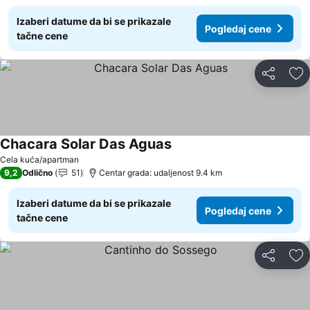
Izaberi datume da bi se prikazale
Pogledaj cene
tačne cene
Deli
Do
Chacara Solar Das Aguas
Pogledaj cene
Cela kuća/apartman
9,2
Odlično
51
Centar grada: udaljenost 9.4 km
Izaberi datume da bi se prikazale
Pogledaj cene
tačne cene
Deli
Do