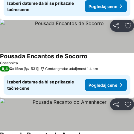
Izaberi datume da bi se prikazale
Pogledaj cene
tačne cene
Deli
Do
Pousada Encantos de Socorro
Pogledaj cene
Gostionica
9,4
Odlično
531
Centar grada: udaljenost 1.4 km
Izaberi datume da bi se prikazale
Pogledaj cene
tačne cene
Deli
Do