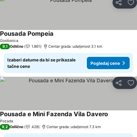
Deli
Do
Pousada Pompeia
Pogledaj cene
Gostionica
9,1
Odlično
1.861
Centar grada: udaljenost 3.1 km
Izaberi datume da bi se prikazale
Pogledaj cene
tačne cene
Deli
Do
Pousada e Mini Fazenda Vila Davero
Pogledaj ce
Pozada
9,2
Odlično
428
Centar grada: udaljenost 7.3 km