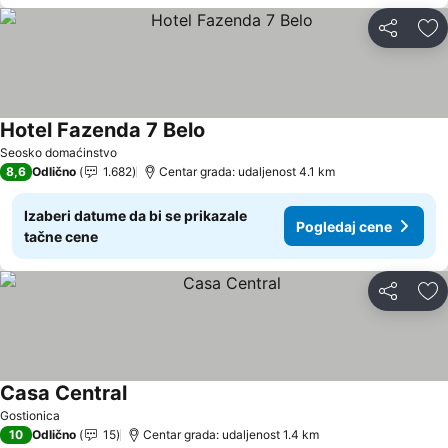
Deli
Do
Hotel Fazenda 7 Belo
Pogledaj cene
Seosko domaćinstvo
8,6
Odlično
1.682
Centar grada: udaljenost 4.1 km
Izaberi datume da bi se prikazale
Pogledaj cene
tačne cene
Deli
Do
Casa Central
Pogledaj cene
Gostionica
10
Odlično
15
Centar grada: udaljenost 1.4 km