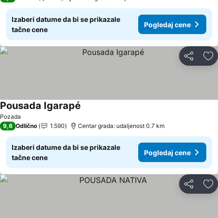
Izaberi datume da bi se prikazale
Pogledaj cene
tačne cene
Deli
Do
Pousada Igarapé
Pogledaj cene
Pozada
9,6
Odlično
1.590
Centar grada: udaljenost 0.7 km
Izaberi datume da bi se prikazale
Pogledaj cene
tačne cene
Deli
Do