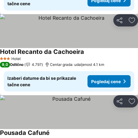
Pogledaj cene
tačne cene
Deli
Do
Hotel Recanto da Cachoeira
Pogledaj cene
Hotel
3 Zvezdice
9,0
Odlično
4.797
Centar grada: udaljenost 4.1 km
Izaberi datume da bi se prikazale
Pogledaj cene
tačne cene
Deli
Do
Pousada Cafuné
Pogledaj cene