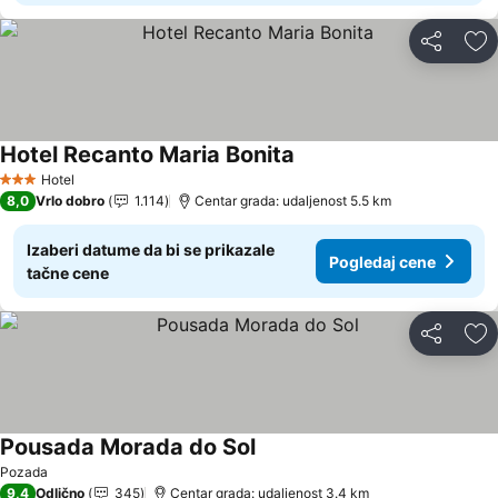
Deli
Do
Hotel Recanto Maria Bonita
Pogledaj cene
Hotel
3 Zvezdice
8,0
Vrlo dobro
1.114
Centar grada: udaljenost 5.5 km
Izaberi datume da bi se prikazale
Pogledaj cene
tačne cene
Deli
Do
Pousada Morada do Sol
Pogledaj cene
Pozada
9,4
Odlično
345
Centar grada: udaljenost 3.4 km