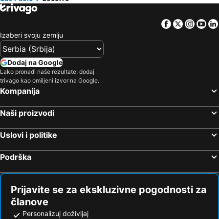
Facebook
Twitter
Insta
Yo
Izaberi svoju zemlju
Dodaj na Google
Lako pronađi naše rezultate: dodaj
trivago kao omiljeni izvor na Google.
Kompanija
Naši proizvodi
Uslovi i politike
Podrška
Prijavite se za ekskluzivne pogodnosti za
članove
Personalizuj doživljaj