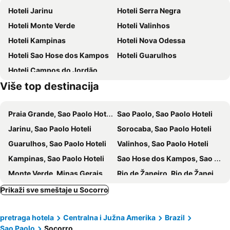
Hoteli Jarinu
Hoteli Serra Negra
Hoteli Monte Verde
Hoteli Valinhos
Hoteli Kampinas
Hoteli Nova Odessa
Hoteli Sao Hose dos Kampos
Hoteli Guarulhos
Hoteli Campos do Jordão
Više top destinacija
Praia Grande, Sao Paolo Hoteli
Sao Paolo, Sao Paolo Hoteli
Jarinu, Sao Paolo Hoteli
Sorocaba, Sao Paolo Hoteli
Guarulhos, Sao Paolo Hoteli
Valinhos, Sao Paolo Hoteli
Kampinas, Sao Paolo Hoteli
Sao Hose dos Kampos, Sao Paolo Hoteli
Monte Verde, Minas Gerais Hoteli
Rio de Žaneiro, Rio de Žaneiro Hoteli
Florijanopolis, Santa Katarina Hoteli
Belo Horizonte, Minas Gerais Hoteli
Prikaži sve smeštaje u Socorro
Cascavel, Seara Hoteli
Žoao Pesoa, Paraiba Hoteli
pretraga hotela
Centralna i Južna Amerika
Brazil
Angra dos Reis, Rio de Žaneiro Hoteli
Manaus, Amazonas Hoteli
Sao Paolo
Socorro