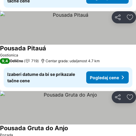
tačne cene
Deli
Do
Pousada Pitauá
Pogledaj cene
Gostionica
9,4
Odlično
719
Centar grada: udaljenost 4.7 km
Izaberi datume da bi se prikazale
Pogledaj cene
tačne cene
Deli
Do
Pousada Gruta do Anjo
Pogledaj cene
Pozada