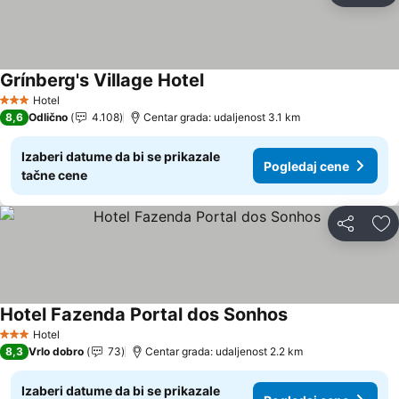
Grínberg's Village Hotel
Pogledaj cene
Hotel
3 Zvezdice
8,6
Odlično
4.108
Centar grada: udaljenost 3.1 km
Izaberi datume da bi se prikazale
Pogledaj cene
tačne cene
Deli
Do
Hotel Fazenda Portal dos Sonhos
Pogledaj cene
Hotel
3 Zvezdice
8,3
Vrlo dobro
73
Centar grada: udaljenost 2.2 km
Izaberi datume da bi se prikazale