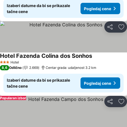
Izaberi datume da bi se prikazale
Pogledaj cene
tačne cene
Deli
Do
Hotel Fazenda Colina dos Sonhos
Pogledaj cene
Hotel
3 Zvezdice
8,6
Odlično
2.669
Centar grada: udaljenost 3.2 km
Izaberi datume da bi se prikazale
Pogledaj cene
tačne cene
Popularan izbor
Deli
Do