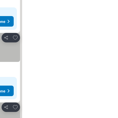
ene
Dodati u favorite
Deli
ene
Dodati u favorite
Deli