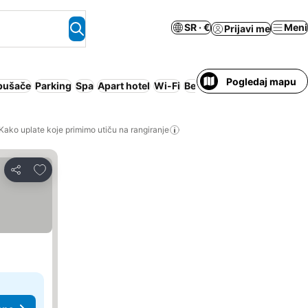
SR · €
Meni
Prijavi me
Pogledaj mapu
pušače
Parking
Spa
Apart hotel
Wi-Fi
Besplatno otkazivanje
Nij
Kako uplate koje primimo utiču na rangiranje
Dodati u favorite
Deli