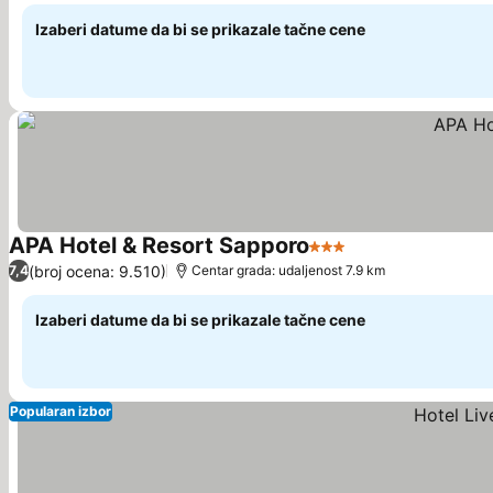
Izaberi datume da bi se prikazale tačne cene
APA Hotel & Resort Sapporo
3 Zvezdice
Pogledaj cene
(broj ocena: 9.510)
7,4
Centar grada: udaljenost 7.9 km
Izaberi datume da bi se prikazale tačne cene
Popularan izbor