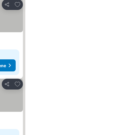
Dodati u favorite
Deli
ene
Dodati u favorite
Deli