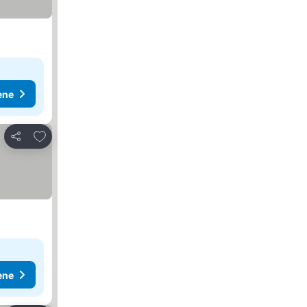
ene
Dodati u favorite
Deli
ene