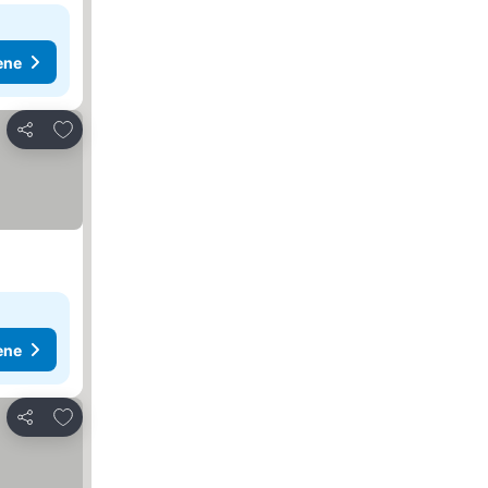
ene
Dodati u favorite
Deli
ene
Dodati u favorite
Deli