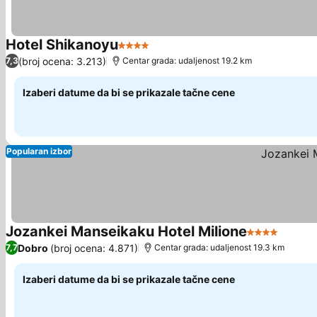
Hotel Shikanoyu
4 Zvezdice
Pogledaj cene
(broj ocena: 3.213)
7,3
Centar grada: udaljenost 19.2 km
Izaberi datume da bi se prikazale tačne cene
Popularan izbor
Jozankei Manseikaku Hotel Milione
4 Zvezdice
Pogled
Dobro
(broj ocena: 4.871)
7,7
Centar grada: udaljenost 19.3 km
Izaberi datume da bi se prikazale tačne cene