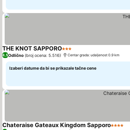
THE KNOT SAPPORO
3 Zvezdice
Pogledaj cene
Odlično
(broj ocena: 5.516)
8,5
Centar grada: udaljenost 0.9 km
Izaberi datume da bi se prikazale tačne cene
Chateraise Gateaux Kingdom Sapporo
4 Zvezd
Po