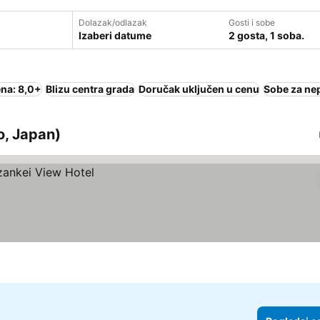
Dolazak/odlazak
Gosti i sobe
Izaberi datume
2 gosta, 1 soba.
na: 8,0+
Blizu centra grada
Doručak uključen u cenu
Sobe za ne
o, Japan)