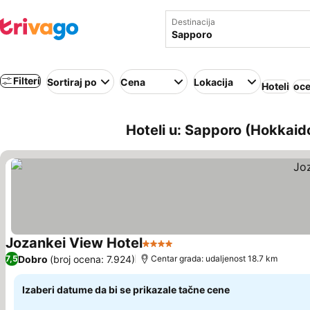
Destinacija
Filteri
Sortiraj po
Cena
Lokacija
Hoteli
oce
Hoteli u: Sapporo (Hokkaid
Jozankei View Hotel
4 Zvezdice
Pogledaj cene
Dobro
(broj ocena: 7.924)
7,5
Centar grada: udaljenost 18.7 km
Izaberi datume da bi se prikazale tačne cene