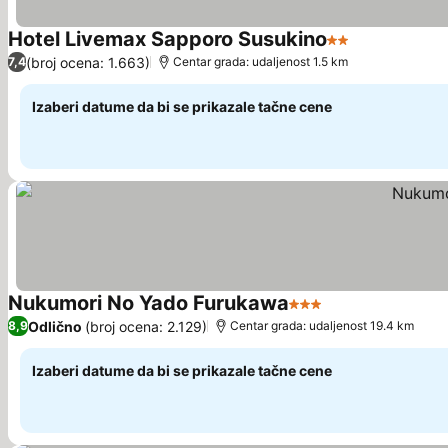
Hotel Livemax Sapporo Susukino
2 Zvezdice
Pogledaj ce
(broj ocena: 1.663)
7,4
Centar grada: udaljenost 1.5 km
Izaberi datume da bi se prikazale tačne cene
Nukumori No Yado Furukawa
3 Zvezdice
Pogledaj cene
Odlično
(broj ocena: 2.129)
8,9
Centar grada: udaljenost 19.4 km
Izaberi datume da bi se prikazale tačne cene