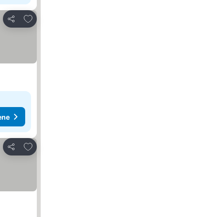
Dodati u favorite
Deli
ene
Dodati u favorite
Deli