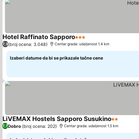
Hotel Raffinato Sapporo
3 Zvezdice
Pogledaj cene
(broj ocena: 3.048)
7,3
Centar grada: udaljenost 1.4 km
Izaberi datume da bi se prikazale tačne cene
LiVEMAX Hostels Sapporo Susukino
2 Zvezdice
Pogleda
Dobro
(broj ocena: 202)
7,7
Centar grada: udaljenost 1.5 km