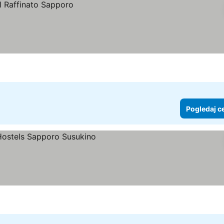
Pogledaj c
j cene