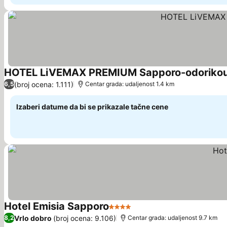
HOTEL LiVEMAX PREMIUM Sapporo-odoriko
(broj ocena: 1.111)
6,5
Centar grada: udaljenost 1.4 km
Izaberi datume da bi se prikazale tačne cene
Hotel Emisia Sapporo
4 Zvezdice
Pogledaj cene
Vrlo dobro
(broj ocena: 9.106)
8,2
Centar grada: udaljenost 9.7 km