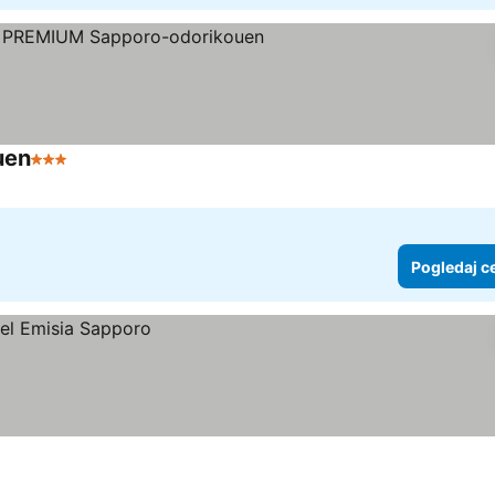
uen
3 Zvezdice
Pogledaj cene
Pogledaj c