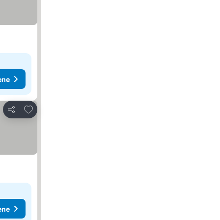
ene
Dodati u favorite
Deli
ene