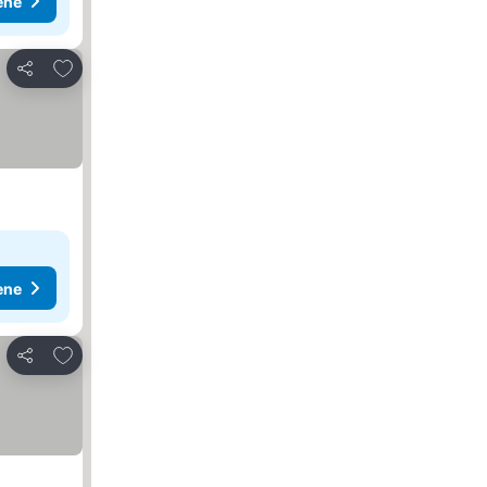
ene
Dodati u favorite
Deli
ene
Dodati u favorite
Deli