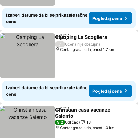
Izaberi datume da bi se prikazale tačne
Pogledaj cene
cene
Camping La Scogliera
Deli
Dodati u favorite
Pogl
/
Ocena nije dostupna
Centar grada: udaljenost 1.7 km
Izaberi datume da bi se prikazale tačne
Pogledaj cene
cene
Christian casa vacanze
Deli
Dodati u favorite
Salento
Pogledaj cene
9,2
Odlično
18
Centar grada: udaljenost 1.0 km