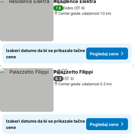
Residence Elektra
Deli
Dodati u favorite
Pogleda
7,8
Dobro
6
Centar grada: udaljenost 1.0 km
Izaberi datume da bi se prikazale tačne
Pogledaj cene
cene
Palazzetto Filippi
Deli
Dodati u favorite
Pogledaj 
6,3
3
Centar grada: udaljenost 0.2 km
Izaberi datume da bi se prikazale tačne
Pogledaj cene
cene