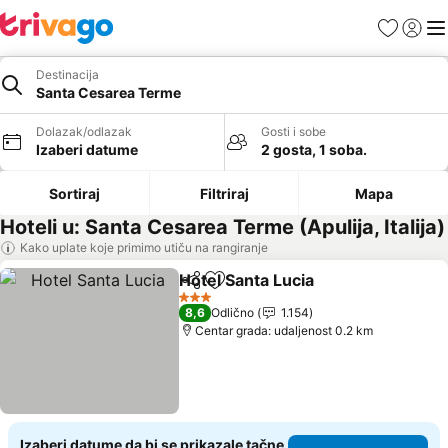
Favoriti
Prijavi
Men
Destinacija
Santa Cesarea Terme
Dolazak/odlazak
Gosti i sobe
Izaberi datume
2 gosta, 1 soba.
Sortiraj
Filtriraj
Mapa
Hoteli u: Santa Cesarea Terme (Apulija, Italija)
Kako uplate koje primimo utiču na rangiranje
Hotel Santa Lucia
Deli
Dodati u favorite
Pogledaj
3 Zvezdice
8,6
Odlično
1.154
Centar grada: udaljenost 0.2 km
Izaberi datume da bi se prikazale tačne