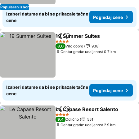
Popularan izbor
Izaberi datume da bi se prikazale tačne
Pogledaj cene
cene
19 Summer Suites
Deli
Dodati u favorite
Pogleda
4 Zvezdice
8,0
Vrlo dobro
938
Centar grada: udaljenost 0.7 km
Izaberi datume da bi se prikazale tačne
Pogledaj cene
cene
Le Capase Resort Salento
Deli
Dodati u favorite
4 Zvezdice
9,4
Odlično
551
Centar grada: udaljenost 2.9 km