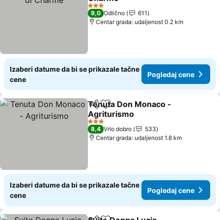
Pogledaj cene
3 Zvezdice
9,0
Odlično
611
Centar grada: udaljenost 0.2 km
Izaberi datume da bi se prikazale tačne
Pogledaj cene
cene
Tenuta Don Monaco -
Deli
Dodati u favorite
Agriturismo
Pogledaj cene
3 Zvezdice
8,4
Vrlo dobro
533
Centar grada: udaljenost 1.8 km
Izaberi datume da bi se prikazale tačne
Pogledaj cene
cene