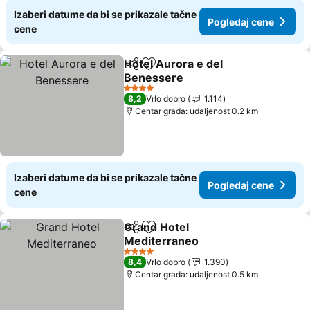
Izaberi datume da bi se prikazale tačne
Pogledaj cene
cene
Hotel Aurora e del
Deli
Dodati u favorite
Benessere
Pogledaj cene
4 Zvezdice
8,2
Vrlo dobro
1.114
Centar grada: udaljenost 0.2 km
Izaberi datume da bi se prikazale tačne
Pogledaj cene
cene
Grand Hotel
Deli
Dodati u favorite
Mediterraneo
Pogledaj cene
4 Zvezdice
8,4
Vrlo dobro
1.390
Centar grada: udaljenost 0.5 km