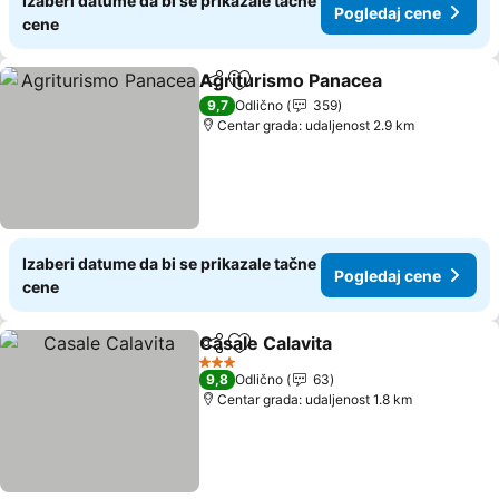
Izaberi datume da bi se prikazale tačne
Pogledaj cene
cene
Agriturismo Panacea
Deli
Dodati u favorite
Pogle
9,7
Odlično
359
Centar grada: udaljenost 2.9 km
Izaberi datume da bi se prikazale tačne
Pogledaj cene
cene
Casale Calavita
Deli
Dodati u favorite
Pogledaj c
3 Zvezdice
9,8
Odlično
63
Centar grada: udaljenost 1.8 km