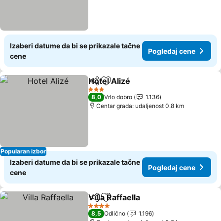
Izaberi datume da bi se prikazale tačne
Pogledaj cene
cene
Hotel Alizé
Deli
Dodati u favorite
Pogledaj cene
3 Zvezdice
8,0
Vrlo dobro
1.136
Centar grada: udaljenost 0.8 km
Popularan izbor
Izaberi datume da bi se prikazale tačne
Pogledaj cene
cene
Villa Raffaella
Deli
Dodati u favorite
Pogledaj cen
4 Zvezdice
8,5
Odlično
1.196