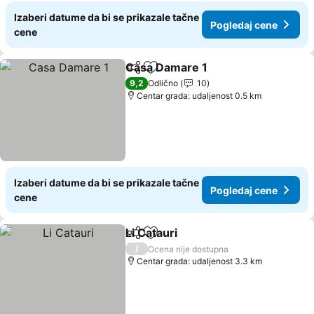
Izaberi datume da bi se prikazale tačne
Pogledaj cene
cene
Casa Damare 1
Deli
Dodati u favorite
Pogledaj c
9,2
Odlično
10
Centar grada: udaljenost 0.5 km
Izaberi datume da bi se prikazale tačne
Pogledaj cene
cene
Li Catauri
Deli
Dodati u favorite
Pogledaj cene
/
Ocena nije dostupna
Centar grada: udaljenost 3.3 km