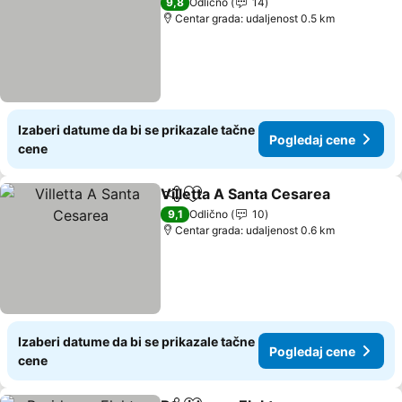
9,8
Odlično
14
Centar grada: udaljenost 0.5 km
Izaberi datume da bi se prikazale tačne
Pogledaj cene
cene
Villetta A Santa Cesarea
Deli
Dodati u favorite
Po
9,1
Odlično
10
Centar grada: udaljenost 0.6 km
Izaberi datume da bi se prikazale tačne
Pogledaj cene
cene