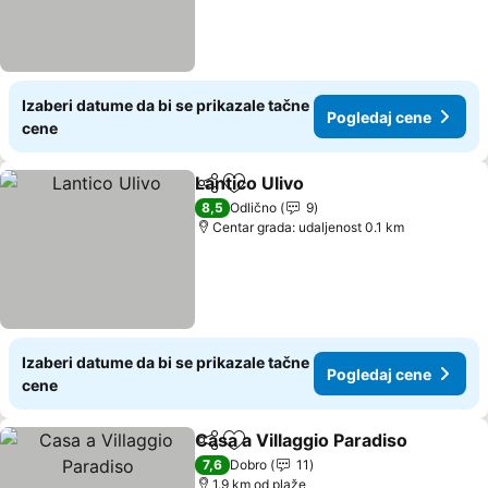
Izaberi datume da bi se prikazale tačne
Pogledaj cene
cene
Lantico Ulivo
Deli
Dodati u favorite
Pogledaj cen
8,5
Odlično
9
Centar grada: udaljenost 0.1 km
Izaberi datume da bi se prikazale tačne
Pogledaj cene
cene
Casa a Villaggio Paradiso
Deli
Dodati u favorite
P
7,6
Dobro
11
1.9 km od plaže