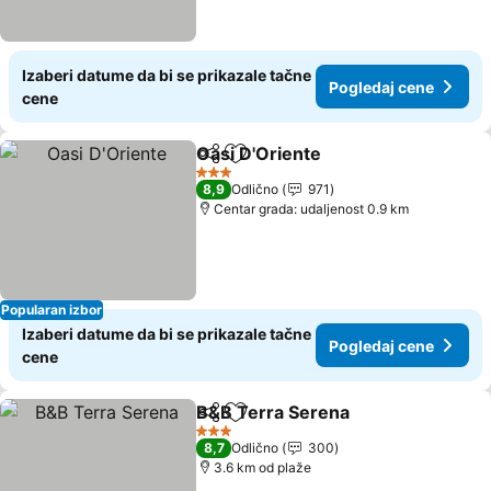
Izaberi datume da bi se prikazale tačne
Pogledaj cene
cene
Oasi D'Oriente
Deli
Dodati u favorite
Pogledaj ce
3 Zvezdice
8,9
Odlično
971
Centar grada: udaljenost 0.9 km
Popularan izbor
Izaberi datume da bi se prikazale tačne
Pogledaj cene
cene
B&B Terra Serena
Deli
Dodati u favorite
Pogleda
3 Zvezdice
8,7
Odlično
300
3.6 km od plaže