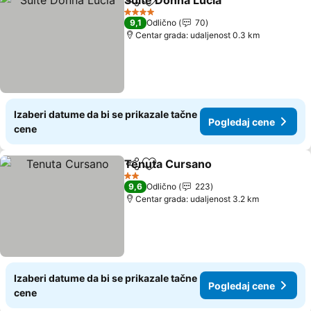
Suite Donna Lucia
Deli
Dodati u favorite
Pogleda
4 Zvezdice
9,1
Odlično
70
Centar grada: udaljenost 0.3 km
Izaberi datume da bi se prikazale tačne
Pogledaj cene
cene
Tenuta Cursano
Deli
Dodati u favorite
Pogledaj 
2 Zvezdice
9,6
Odlično
223
Centar grada: udaljenost 3.2 km
Izaberi datume da bi se prikazale tačne
Pogledaj cene
cene