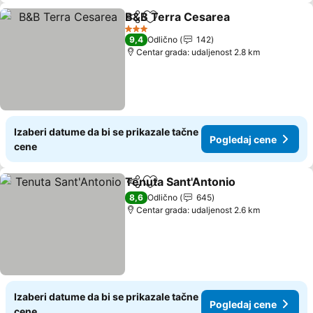
B&B Terra Cesarea
Deli
Dodati u favorite
Pogled
3 Zvezdice
9,4
Odlično
142
Centar grada: udaljenost 2.8 km
Izaberi datume da bi se prikazale tačne
Pogledaj cene
cene
Tenuta Sant'Antonio
Deli
Dodati u favorite
Pogle
8,6
Odlično
645
Centar grada: udaljenost 2.6 km
Izaberi datume da bi se prikazale tačne
Pogledaj cene
cene