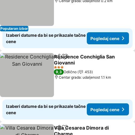
Centar grada: udaljenost 0.2 km
Popularan izbor
Izaberi datume da bi se prikazale tačne
Pogledaj cene
cene
Residence Conchiglia San
Deli
Dodati u favorite
Giovanni
Pogledaj cene
3 Zvezdice
9,3
Odlično
453
Centar grada: udaljenost 1.1 km
Izaberi datume da bi se prikazale tačne
Pogledaj cene
cene
Villa Cesarea Dimora di
Deli
Dodati u favorite
Charme