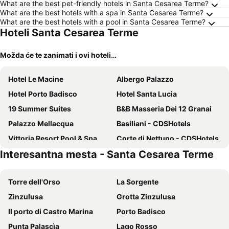
What are the best pet-friendly hotels in Santa Cesarea Terme?
What are the best hotels with a spa in Santa Cesarea Terme?
What are the best hotels with a pool in Santa Cesarea Terme?
Hoteli Santa Cesarea Terme
Možda će te zanimati i ovi hoteli…
Hotel Le Macine
Albergo Palazzo
Hotel Porto Badisco
Hotel Santa Lucia
19 Summer Suites
B&B Masseria Dei 12 Granai
Palazzo Mellacqua
Basiliani - CDSHotels
Vittoria Resort Pool & Spa
Corte di Nettuno - CDSHotels
Interesantna mesta - Santa Cesarea Terme
Hotel Albània
Callistos Hotel & Spa
Hotel Il Vascello
Amareclub Baia Dei Turchi Resort - Adults Only
Torre dell'Orso
La Sorgente
Masseria Mongiò dell'Elefante
Zinzulusa
Grotta Zinzulusa
Il porto di Castro Marina
Porto Badisco
Punta Palascìa
Lago Rosso