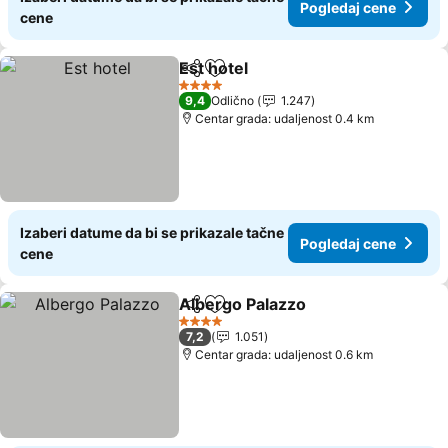
Pogledaj cene
cene
Est hotel
Deli
Dodati u favorite
Pogledaj cene
4 Zvezdice
9,4
Odlično
1.247
Centar grada: udaljenost 0.4 km
Izaberi datume da bi se prikazale tačne
Pogledaj cene
cene
Albergo Palazzo
Deli
Dodati u favorite
Pogledaj 
4 Zvezdice
7,2
1.051
Centar grada: udaljenost 0.6 km