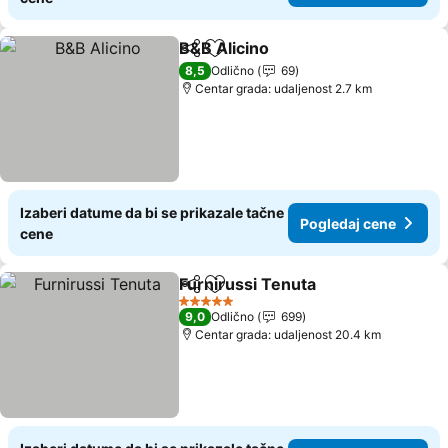
B&B Alicino
Deli
Dodati u favorite
Pogledaj cene
8,5
Odlično
69
Centar grada: udaljenost 2.7 km
Izaberi datume da bi se prikazale tačne
Pogledaj cene
cene
Furnirussi Tenuta
Deli
Dodati u favorite
Pogledaj
5 Zvezdice
9,0
Odlično
699
Centar grada: udaljenost 20.4 km