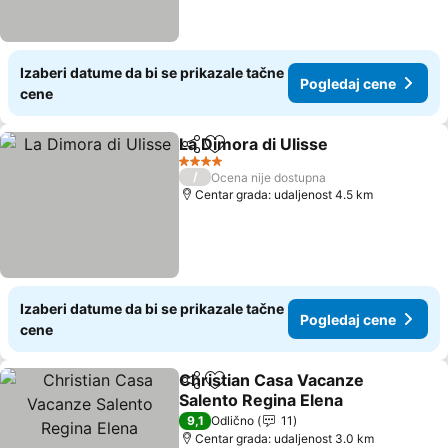
Izaberi datume da bi se prikazale tačne
Pogledaj cene
cene
La Dimora di Ulisse
Deli
Dodati u favorite
Pogled
4 Zvezdice
/
Ocena nije dostupna
Centar grada: udaljenost 4.5 km
Izaberi datume da bi se prikazale tačne
Pogledaj cene
cene
Christian Casa Vacanze
Deli
Dodati u favorite
Salento Regina Elena
Pogledaj cene
9,1
Odlično
11
Centar grada: udaljenost 3.0 km