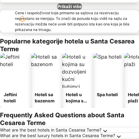
Prikaži više
Cene i raspoloživost koje primamo sa sajtova za rezervaciju
neprestano se menjaju. To znači da ponuda koju vidiš na sajtu za
rezervaciju možda neće uvek biti potpuno ista kao ona koja je bila
prikazana na trivagu.
Popularne kategorije hotela u Santa Cesarea
Terme
Jeftini
Hoteli sa
Hoteli u
Spa hoteli
Hotel
hoteli
bazenom
kojima su
plaži
dozvoljeni
kućni
Frequently Asked Questions about Santa
ljubimci
Cesarea Terme
What are the best hotels in Santa Cesarea Terme?
What are the best luxury hotels in Santa Cesarea Terme?