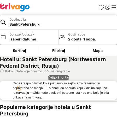
Favoriti
Prijavi
Men
Destinacija
Sankt Petersburg
Dolazak/odlazak
Gosti i sobe
Izaberi datume
2 gosta, 1 soba.
Sortiraj
Filtriraj
Mapa
Hoteli u: Sankt Petersburg (Northwestern
Federal District, Rusija)
Kako uplate koje primimo utiču na rangiranje
Prikaži više
Cene i raspoloživost koje primamo sa sajtova za rezervaciju
neprestano se menjaju. To znači da ponuda koju vidiš na sajtu za
rezervaciju možda neće uvek biti potpuno ista kao ona koja je bila
prikazana na trivagu.
Popularne kategorije hotela u Sankt
Petersburg