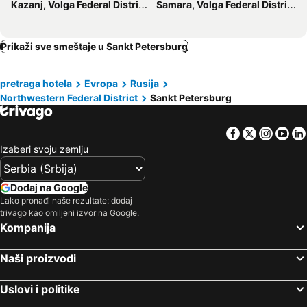
Kazanj, Volga Federal District Hoteli
Samara, Volga Federal District Hoteli
Prikaži sve smeštaje u Sankt Petersburg
pretraga hotela
Evropa
Rusija
Northwestern Federal District
Sankt Petersburg
Facebook
Twitter
Insta
Yo
Izaberi svoju zemlju
Dodaj na Google
Lako pronađi naše rezultate: dodaj
trivago kao omiljeni izvor na Google.
Kompanija
Naši proizvodi
Uslovi i politike