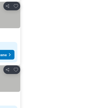
Dodati u favorite
Deli
cene
Dodati u favorite
Deli