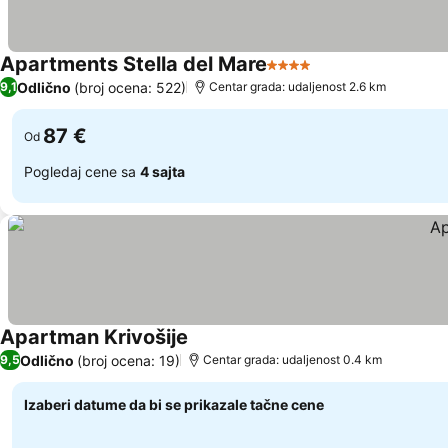
Apartments Stella del Mare
4 Zvezdice
Pogledaj cene
Odlično
(broj ocena: 522)
9,1
Centar grada: udaljenost 2.6 km
87 €
Od
Pogledaj cene sa
4 sajta
Apartman Krivošije
Pogledaj cene
Odlično
(broj ocena: 19)
9,5
Centar grada: udaljenost 0.4 km
Izaberi datume da bi se prikazale tačne cene