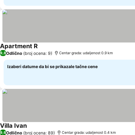
Apartment R
Pogledaj cene
Odlično
(broj ocena: 9)
9,8
Centar grada: udaljenost 0.9 km
Izaberi datume da bi se prikazale tačne cene
Villa Ivan
Pogledaj cene
Odlično
(broj ocena: 89)
9,6
Centar grada: udaljenost 0.4 km