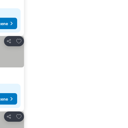
cene
Dodati u favorite
Deli
cene
Dodati u favorite
Deli