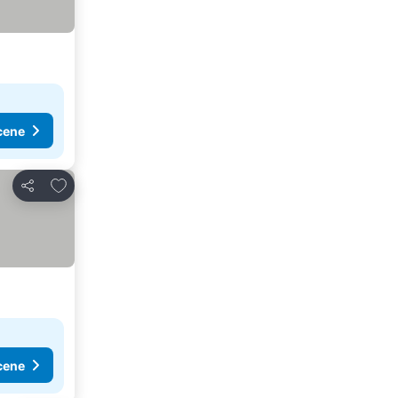
cene
Dodati u favorite
Deli
cene