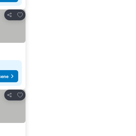
Dodati u favorite
Deli
cene
Dodati u favorite
Deli