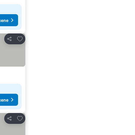
cene
Dodati u favorite
Deli
cene
Dodati u favorite
Deli