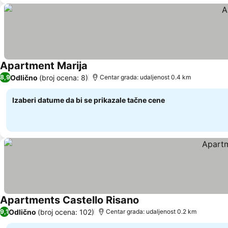
Apartment Marija
Pogledaj cene
Odlično
(broj ocena: 8)
8,9
Centar grada: udaljenost 0.4 km
Izaberi datume da bi se prikazale tačne cene
Apartments Castello Risano
Pogledaj cene
Odlično
(broj ocena: 102)
9,1
Centar grada: udaljenost 0.2 km