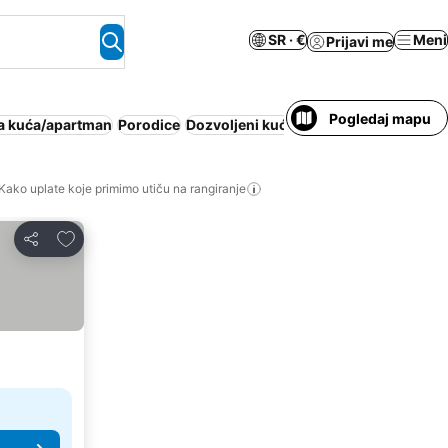
SR · €
Meni
Prijavi me
Pogledaj mapu
a kuća/apartman
Porodice
Dozvoljeni kućni ljubimci
Bazen
Polu
Kako uplate koje primimo utiču na rangiranje
Dodati u favorite
Deli