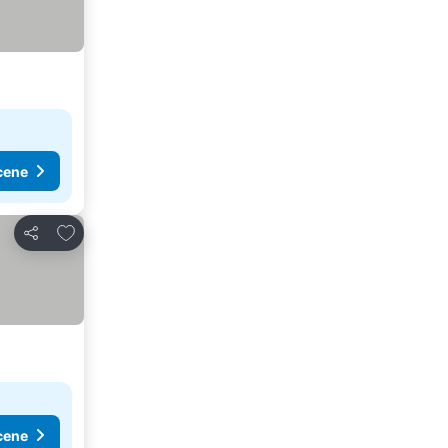
cene
Dodati u favorite
Deli
cene