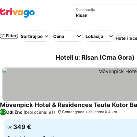
Destinacija
Filteri
Sortiraj po
Cena
Lokacija
Hoteli
oce
Hoteli u: Risan (Crna Gora)
Mövenpick Hotel & Residences Teuta Kotor B
Odlično
(broj ocena: 91)
9,2
Centar grada: udaljenost 0.4 km
349 €
Od