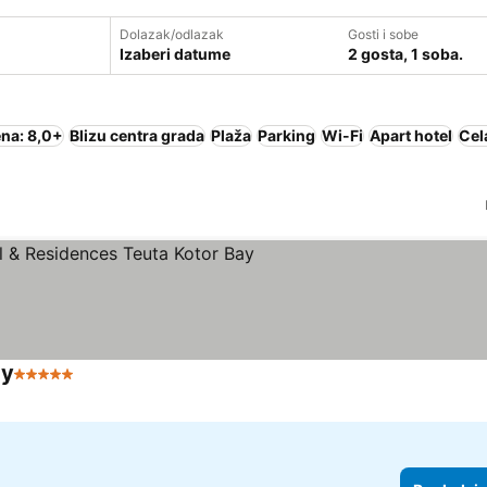
Dolazak/odlazak
Gosti i sobe
Izaberi datume
2 gosta, 1 soba.
na: 8,0+
Blizu centra grada
Plaža
Parking
Wi-Fi
Apart hotel
Cel
ay
5 Zvezdice
Pogledaj cene