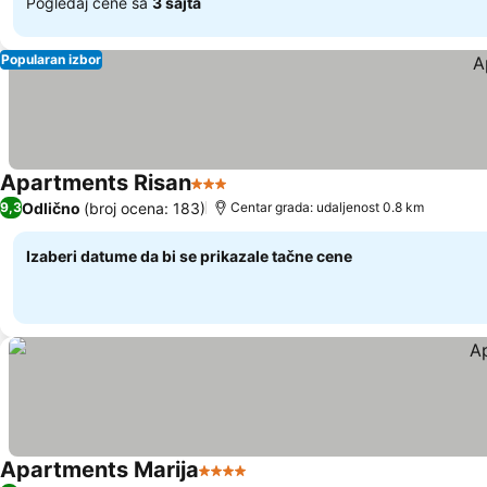
Pogledaj cene sa
3 sajta
Popularan izbor
Apartments Risan
3 Zvezdice
Pogledaj cene
Odlično
(broj ocena: 183)
9,3
Centar grada: udaljenost 0.8 km
Izaberi datume da bi se prikazale tačne cene
Apartments Marija
4 Zvezdice
Pogledaj cene