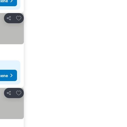
cene
Dodati u favorite
Deli
cene
Dodati u favorite
Deli