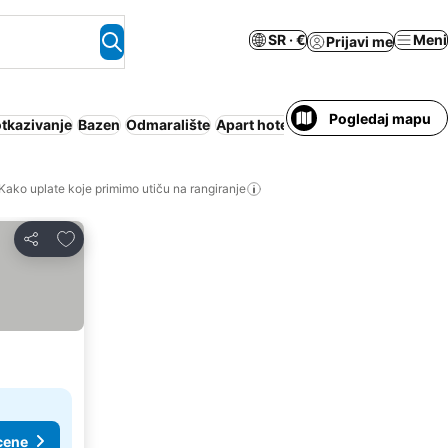
SR · €
Meni
Prijavi me
Pogledaj mapu
otkazivanje
Bazen
Odmaralište
Apart hotel
Luksuz
Sobe za nepu
Kako uplate koje primimo utiču na rangiranje
Dodati u favorite
Deli
cene