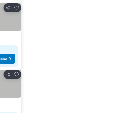
Dodati u favorite
Deli
cene
Dodati u favorite
Deli