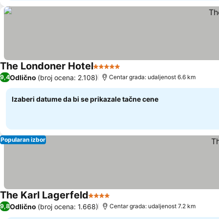
The Londoner Hotel
5 Zvezdice
Pogledaj cene
Odlično
(broj ocena: 2.108)
9,4
Centar grada: udaljenost 6.6 km
Izaberi datume da bi se prikazale tačne cene
Popularan izbor
The Karl Lagerfeld
4 Zvezdice
Pogledaj cene
Odlično
(broj ocena: 1.668)
9,8
Centar grada: udaljenost 7.2 km