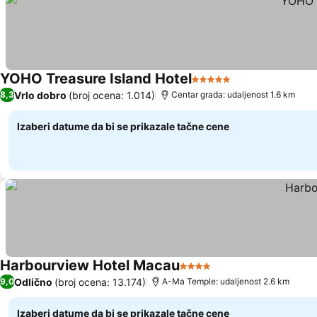
YOHO Treasure Island Hotel
5 Zvezdice
Pogledaj cene
Vrlo dobro
(broj ocena: 1.014)
8,3
Centar grada: udaljenost 1.6 km
Izaberi datume da bi se prikazale tačne cene
Harbourview Hotel Macau
4 Zvezdice
Pogledaj cene
Odlično
(broj ocena: 13.174)
9,0
A-Ma Temple: udaljenost 2.6 km
Izaberi datume da bi se prikazale tačne cene