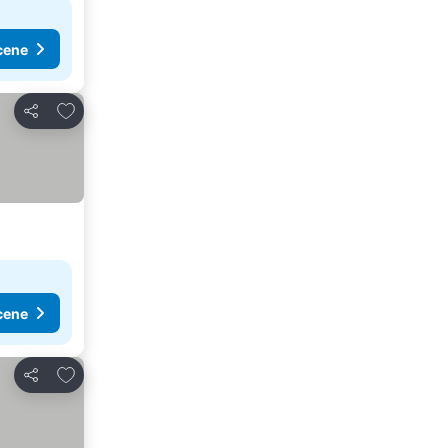
cene
Dodati u favorite
Deli
cene
Dodati u favorite
Deli