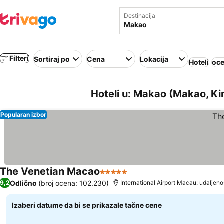
Destinacija
Filteri
Sortiraj po
Cena
Lokacija
Hoteli
oce
Hoteli u: Makao (Makao, Ki
Popularan izbor
The Venetian Macao
5 Zvezdice
Pogledaj cene
Odlično
(broj ocena: 102.230)
9,2
International Airport Macau: udal
Izaberi datume da bi se prikazale tačne cene