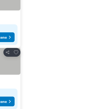
cene
Dodati u favorite
Deli
cene