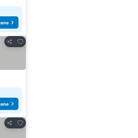
cene
Dodati u favorite
Deli
cene
Dodati u favorite
Deli