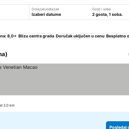
Dolazak/odlazak
Gosti i sobe
Izaberi datume
2 gosta, 1 soba.
na: 8,0+
Blizu centra grada
Doručak uključen u cenu
Besplatno 
na)
jenost 2.0 km
Pogledaj 