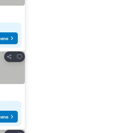
cene
Dodati u favorite
Deli
cene