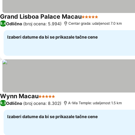
Grand Lisboa Palace Macau
5 Zvezdice
Pogledaj cene
Odlično
(broj ocena: 5.994)
9,4
Centar grada: udaljenost 7.0 km
Izaberi datume da bi se prikazale tačne cene
Wynn Macau
5 Zvezdice
Pogledaj cene
Odlično
(broj ocena: 8.302)
9,3
A-Ma Temple: udaljenost 1.5 km
Izaberi datume da bi se prikazale tačne cene