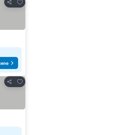
Dodati u favorite
Deli
cene
Dodati u favorite
Deli