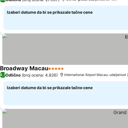
Izaberi datume da bi se prikazale tačne cene
Broadway Macau
5 Zvezdice
Pogledaj cene
Odlično
(broj ocena: 4.826)
8,7
International Airport Macau: udaljeno
Izaberi datume da bi se prikazale tačne cene