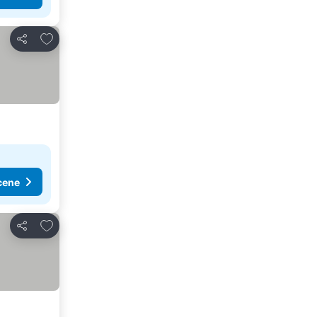
Dodati u favorite
Deli
cene
Dodati u favorite
Deli