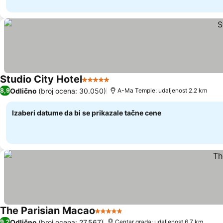
Studio City Hotel
5 Zvezdice
Pogledaj cene
Odlično
(broj ocena: 30.050)
8,9
A-Ma Temple: udaljenost 2.2 km
Izaberi datume da bi se prikazale tačne cene
The Parisian Macao
5 Zvezdice
Pogledaj cene
Odlično
(broj ocena: 27.567)
9,2
Centar grada: udaljenost 6.7 km