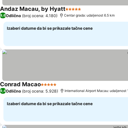
Andaz Macau, by Hyatt
5 Zvezdice
Pogledaj cene
Odlično
(broj ocena: 4.180)
9,6
Centar grada: udaljenost 6.5 km
Izaberi datume da bi se prikazale tačne cene
Conrad Macao
5 Zvezdice
Pogledaj cene
Odlično
(broj ocena: 5.928)
9,4
International Airport Macau: udaljeno
Izaberi datume da bi se prikazale tačne cene