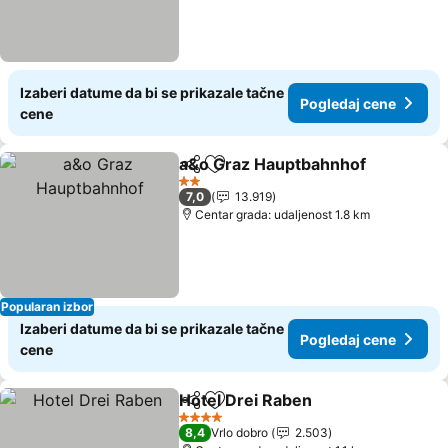
Izaberi datume da bi se prikazale tačne
Pogledaj cene
cene
a&o Graz Hauptbahnhof
Deli
Dodati u favorite
Po
2 Zvezdice
7,0
13.919
Centar grada: udaljenost 1.8 km
Popularan izbor
Izaberi datume da bi se prikazale tačne
Pogledaj cene
cene
Hotel Drei Raben
Deli
Dodati u favorite
Pogledaj
4 Zvezdice
8,4
Vrlo dobro
2.503