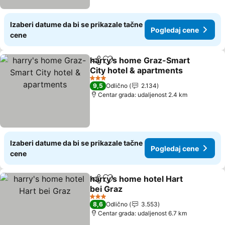
Izaberi datume da bi se prikazale tačne
Pogledaj cene
cene
harry's home Graz-Smart
Deli
Dodati u favorite
City hotel & apartments
Pogledaj cene
3 Zvezdice
9,5
Odlično
2.134
Centar grada: udaljenost 2.4 km
Izaberi datume da bi se prikazale tačne
Pogledaj cene
cene
harry's home hotel Hart
Deli
Dodati u favorite
bei Graz
Pogledaj cene
3 Zvezdice
8,6
Odlično
3.553
Centar grada: udaljenost 6.7 km