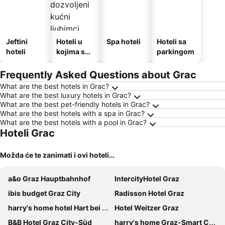
Jeftini
Hoteli u
Spa hoteli
Hoteli sa
hoteli
kojima su
parkingom
dozvoljeni
kućni
Frequently Asked Questions about Grac
ljubimci
What are the best hotels in Grac?
What are the best luxury hotels in Grac?
What are the best pet-friendly hotels in Grac?
What are the best hotels with a spa in Grac?
What are the best hotels with a pool in Grac?
Hoteli Grac
Možda će te zanimati i ovi hoteli…
a&o Graz Hauptbahnhof
IntercityHotel Graz
ibis budget Graz City
Radisson Hotel Graz
harry's home hotel Hart bei Graz
Hotel Weitzer Graz
B&B Hotel Graz City-Süd
harry's home Graz-Smart City hotel & apartments