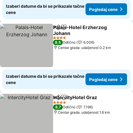
Izaberi datume da bi se prikazale tačne
Pogledaj cene
cene
Palais-Hotel Erzherzog
Deli
Dodati u favorite
Johann
Pogledaj cene
4 Zvezdice
8,5
Odlično
6.006
Centar grada: udaljenost 0.2 km
Izaberi datume da bi se prikazale tačne
Pogledaj cene
cene
IntercityHotel Graz
Deli
Dodati u favorite
Pogleda
4 Zvezdice
8,7
Odlično
7.196
Centar grada: udaljenost 1.6 km