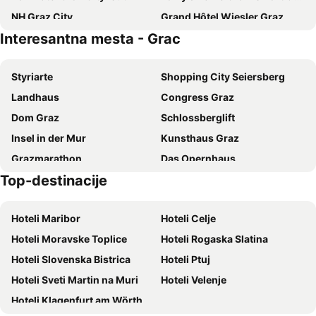
NH Graz City
Grand Hôtel Wiesler Graz
Interesantna mesta - Grac
Hotel Feichtinger Graz
Palais-Hotel Erzherzog Johann
PLAZA INN Graz Messe
Hotel Drei Raben
Styriarte
Shopping City Seiersberg
NOVAPARK Flugzeughotel Graz
Hotel Mariahilf
Landhaus
Congress Graz
B&B Hotel Graz-Hbf
Hotel Restaurant - Häuserl im Wald Graz
Dom Graz
Schlossberglift
Arbio I Urbanstay Apartments
Hotel Wasserpalast
Insel in der Mur
Kunsthaus Graz
Pension Kohlweg
I AM HOTEL Graz-Seiersberg
Grazmarathon
Das Opernhaus
Hotel Daniel Graz
PLAZA INN Graz City
Top-destinacije
Österreichischer Skulpturenpark
Riegersburg
Boutique Hotel Dom
Austria Trend Hotel Europa Graz Hauptbahnhof
Schloss Eggenberg
Schilcherberg in Flammen
Motel One Graz
Hotel Mercure Graz City
Hoteli Maribor
Hoteli Celje
Zotter Schokoladenmanufaktur
Tierwelt Herberstein
Lendhotel
Hotel Strasser
Hoteli Moravske Toplice
Hoteli Rogaska Slatina
sHome Hotel Graz
Star Inn Hotel Graz
Hoteli Slovenska Bistrica
Hoteli Ptuj
Gasthof Lend-Platzl
Hotel Kern Buam
Hoteli Sveti Martin na Muri
Hoteli Velenje
Hotel Villa Rückert
Hotel greenrooms
Hoteli Klagenfurt am Wörthersee
Hotel Römerstube
ibis Graz