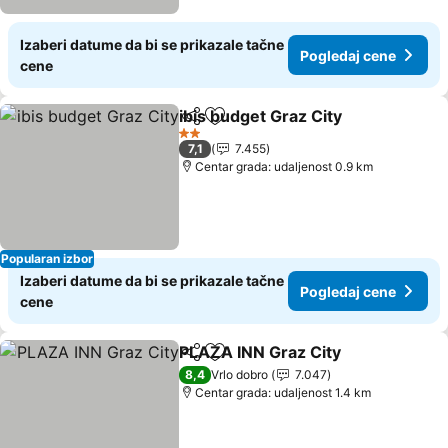
Izaberi datume da bi se prikazale tačne
Pogledaj cene
cene
ibis budget Graz City
Deli
Dodati u favorite
Pogle
2 Zvezdice
7,1
7.455
Centar grada: udaljenost 0.9 km
Popularan izbor
Izaberi datume da bi se prikazale tačne
Pogledaj cene
cene
PLAZA INN Graz City
Deli
Dodati u favorite
Pogle
8,4
Vrlo dobro
7.047
Centar grada: udaljenost 1.4 km