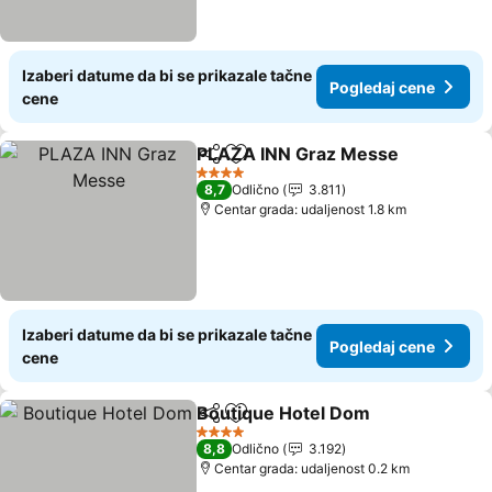
Izaberi datume da bi se prikazale tačne
Pogledaj cene
cene
PLAZA INN Graz Messe
Deli
Dodati u favorite
Po
4 Zvezdice
8,7
Odlično
3.811
Centar grada: udaljenost 1.8 km
Izaberi datume da bi se prikazale tačne
Pogledaj cene
cene
Boutique Hotel Dom
Deli
Dodati u favorite
Pogle
4 Zvezdice
8,8
Odlično
3.192
Centar grada: udaljenost 0.2 km