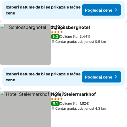
Izaberi datume da bi se prikazale tačne
Pogledaj cene
cene
Schlossberghotel
Deli
Dodati u favorite
Pogledaj
4 Zvezdice
9,3
Odlično
3.441
Centar grada: udaljenost 0.5 km
Izaberi datume da bi se prikazale tačne
Pogledaj cene
cene
Hotel Steiermarkhof
Deli
Dodati u favorite
Pogle
4 Zvezdice
9,1
Odlično
1.824
Centar grada: udaljenost 4.3 km