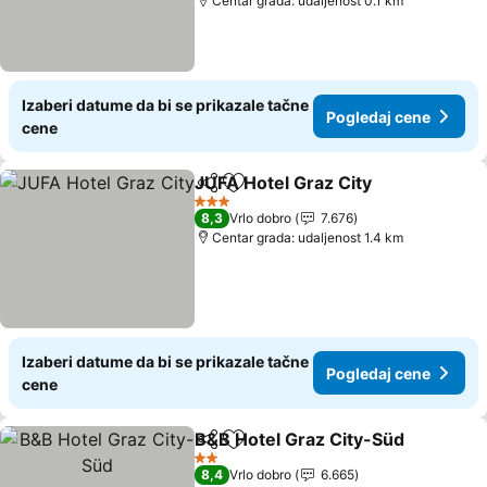
Centar grada: udaljenost 0.1 km
Izaberi datume da bi se prikazale tačne
Pogledaj cene
cene
JUFA Hotel Graz City
Deli
Dodati u favorite
Pogle
3 Zvezdice
8,3
Vrlo dobro
7.676
Centar grada: udaljenost 1.4 km
Izaberi datume da bi se prikazale tačne
Pogledaj cene
cene
B&B Hotel Graz City-Süd
Deli
Dodati u favorite
P
2 Zvezdice
8,4
Vrlo dobro
6.665