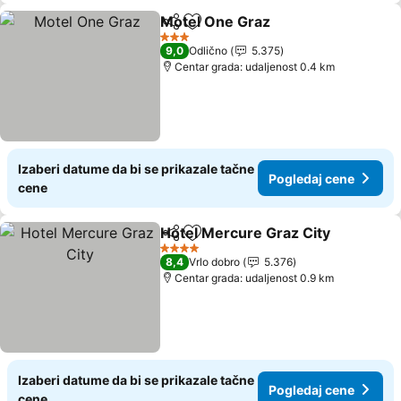
Motel One Graz
Deli
Dodati u favorite
Pogledaj c
3 Zvezdice
9,0
Odlično
5.375
Centar grada: udaljenost 0.4 km
Izaberi datume da bi se prikazale tačne
Pogledaj cene
cene
Hotel Mercure Graz City
Deli
Dodati u favorite
P
4 Zvezdice
8,4
Vrlo dobro
5.376
Centar grada: udaljenost 0.9 km
Izaberi datume da bi se prikazale tačne
Pogledaj cene
cene