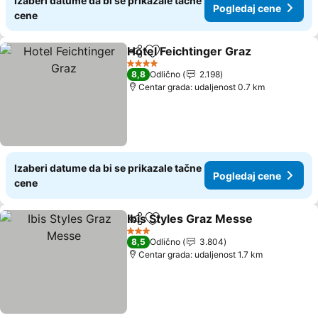
Izaberi datume da bi se prikazale tačne
Pogledaj cene
cene
Hotel Feichtinger Graz
Deli
Dodati u favorite
Pog
4 Zvezdice
8,8
Odlično
2.198
Centar grada: udaljenost 0.7 km
Izaberi datume da bi se prikazale tačne
Pogledaj cene
cene
Ibis Styles Graz Messe
Deli
Dodati u favorite
Pog
3 Zvezdice
8,5
Odlično
3.804
Centar grada: udaljenost 1.7 km