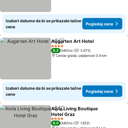
Izaberi datume da bi se prikazale tačne
Pogledaj cene
cene
Augarten Art Hotel
Deli
Dodati u favorite
Pogled
4 Zvezdice
9,2
Odlično
3.972
Centar grada: udaljenost 0.9 km
Izaberi datume da bi se prikazale tačne
Pogledaj cene
cene
Aiola Living Boutique
Deli
Dodati u favorite
Hotel Graz
Pogledaj cene
4 Zvezdice
9,0
Odlično
1.822