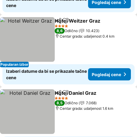
Pogledaj cene
cene
Hotel Weitzer Graz
Deli
Dodati u favorite
Pogled
4 Zvezdice
8,6
Odlično
10.423
Centar grada: udaljenost 0.4 km
Popularan izbor
Izaberi datume da bi se prikazale tačne
Pogledaj cene
cene
Hotel Daniel Graz
Deli
Dodati u favorite
Pogledaj
4 Zvezdice
8,5
Odlično
7.068
Centar grada: udaljenost 1.6 km