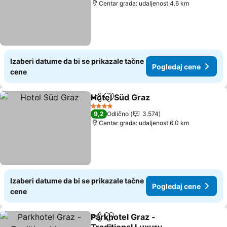
Centar grada: udaljenost 4.6 km
Izaberi datume da bi se prikazale tačne
Pogledaj cene
cene
Hotel Süd Graz
Deli
Dodati u favorite
Pogledaj c
4 Zvezdice
9,2
Odlično
3.574
Centar grada: udaljenost 6.0 km
Izaberi datume da bi se prikazale tačne
Pogledaj cene
cene
Parkhotel Graz -
Deli
Dodati u favorite