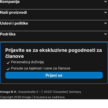
Kompanija
Beč, Beč Hoteli
Salcburg, Salcburg Hoteli
Naši proizvodi
Parndorf, Burgenland Hoteli
Linc, Gornja Austrija Hoteli
Insbruk, Tirol Hoteli
Hermagor Preseger Zee, Koruška Hoteli
Uslovi i politike
Podrška
Prijavite se za ekskluzivne pogodnosti za
članove
Personalizuj doživljaj
Ponude za lojalnost i cene za članove
Prijavi se
trivago N.V.
, Kesselstraße 5 – 7, 40221 Düsseldorf, Germany
Copyright 2026 trivago | Sva prava su zadržana.