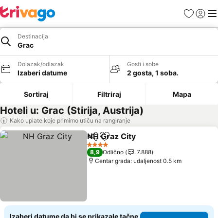
Favoriti
Prijavi
Men
Destinacija
Grac
Dolazak/odlazak
Gosti i sobe
Izaberi datume
2 gosta, 1 soba.
Sortiraj
Filtriraj
Mapa
Hoteli u: Grac (Stirija, Austrija)
Kako uplate koje primimo utiču na rangiranje
NH Graz City
Deli
Dodati u favorite
Pogledaj cen
4 Zvezdice
8,9
Odlično
7.888
Centar grada: udaljenost 0.5 km
Izaberi datume da bi se prikazale tačne