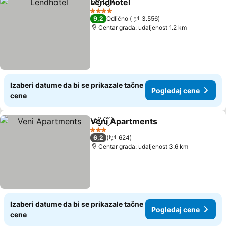
Lendhotel
Deli
Dodati u favorite
Pogledaj cene
4 Zvezdice
9,2
Odlično
3.556
Centar grada: udaljenost 1.2 km
Izaberi datume da bi se prikazale tačne
Pogledaj cene
cene
Veni Apartments
Deli
Dodati u favorite
Pogledaj
3 Zvezdice
6,2
624
Centar grada: udaljenost 3.6 km
Izaberi datume da bi se prikazale tačne
Pogledaj cene
cene