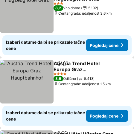
Pogledaj cene
3 Zvezdice
8,2
Vrlo dobro
5.192
Centar grada: udaljenost 3.6 km
Izaberi datume da bi se prikazale tačne
Pogledaj cene
cene
Austria Trend Hotel
Deli
Dodati u favorite
Europa Graz
Hauptbahnhof
Pogledaj cene
4 Zvezdice
8,5
Odlično
5.418
Centar grada: udaljenost 1.5 km
Izaberi datume da bi se prikazale tačne
Pogledaj cene
cene