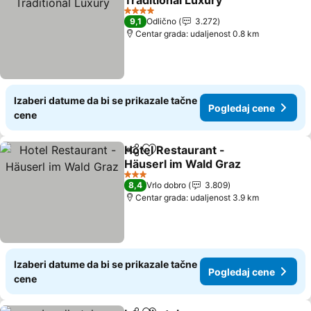
Traditional Luxury
Pogledaj cene
4 Zvezdice
9,1
Odlično
3.272
Centar grada: udaljenost 0.8 km
Izaberi datume da bi se prikazale tačne
Pogledaj cene
cene
Hotel Restaurant -
Deli
Dodati u favorite
Häuserl im Wald Graz
Pogledaj cene
3 Zvezdice
8,4
Vrlo dobro
3.809
Centar grada: udaljenost 3.9 km
Izaberi datume da bi se prikazale tačne
Pogledaj cene
cene