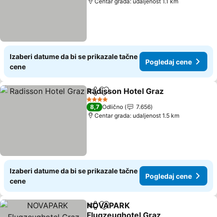
Centar grada: udaljenost 1.1 km
Izaberi datume da bi se prikazale tačne
Pogledaj cene
cene
Radisson Hotel Graz
Deli
Dodati u favorite
Pogle
4 Zvezdice
8,7
Odlično
7.656
Centar grada: udaljenost 1.5 km
Izaberi datume da bi se prikazale tačne
Pogledaj cene
cene
NOVAPARK
Deli
Dodati u favorite
Flugzeughotel Graz