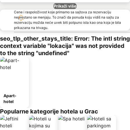
Prikaži više
Cene i raspoloživost koje primamo sa sajtova za rezervaciju
neprestano se menjaju. To znači da ponuda koju vidiš na sajtu za
rezervaciju možda neće uvek biti potpuno ista kao ona koja je bila
prikazana na trivagu.
seo_tlp_other_stays_title: Error: The intl string
context variable "lokacija" was not provided
to the string "undefined"
Apart-
hotel
Popularne kategorije hotela u Grac