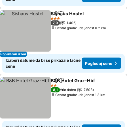
Sishaus Hostel
Deli
Dodati u favorite
Pogledaj c
3 Zvezdice
7,0
1.406
Centar grada: udaljenost 0.2 km
Popularan izbor
Izaberi datume da bi se prikazale tačne
Pogledaj cene
cene
B&B Hotel Graz-Hbf
Deli
Dodati u favorite
Pogled
2 Zvezdice
8,1
Vrlo dobro
7.503
Centar grada: udaljenost 1.3 km