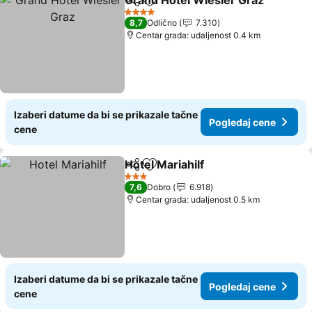
Grand Hôtel Wiesler Graz
Deli
Dodati u favorite
4 Zvezdice
8,7
Odlično
7.310
Centar grada: udaljenost 0.4 km
Izaberi datume da bi se prikazale tačne
Pogledaj cene
cene
Hotel Mariahilf
Deli
Dodati u favorite
Pogledaj ce
3 Zvezdice
7,6
Dobro
6.918
Centar grada: udaljenost 0.5 km
Izaberi datume da bi se prikazale tačne
Pogledaj cene
cene