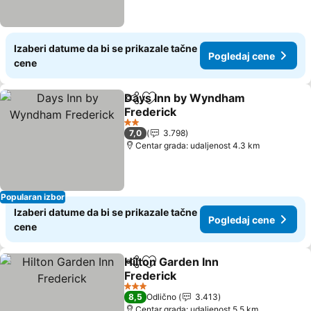
Izaberi datume da bi se prikazale tačne
Pogledaj cene
cene
Days Inn by Wyndham
Deli
Dodati u favorite
Frederick
Pogledaj cene
2 Zvezdice
7,0
3.798
Centar grada: udaljenost 4.3 km
Popularan izbor
Izaberi datume da bi se prikazale tačne
Pogledaj cene
cene
Hilton Garden Inn
Deli
Dodati u favorite
Frederick
Pogledaj cene
3 Zvezdice
8,5
Odlično
3.413
Centar grada: udaljenost 5.5 km