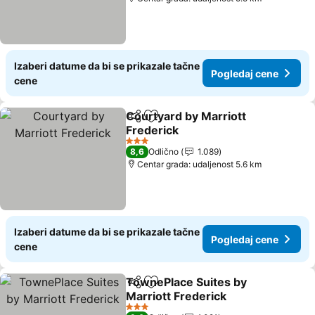
Izaberi datume da bi se prikazale tačne
Pogledaj cene
cene
Courtyard by Marriott
Deli
Dodati u favorite
Frederick
Pogledaj cene
3 Zvezdice
8,6
Odlično
1.089
Centar grada: udaljenost 5.6 km
Izaberi datume da bi se prikazale tačne
Pogledaj cene
cene
TownePlace Suites by
Deli
Dodati u favorite
Marriott Frederick
Pogledaj cene
3 Zvezdice