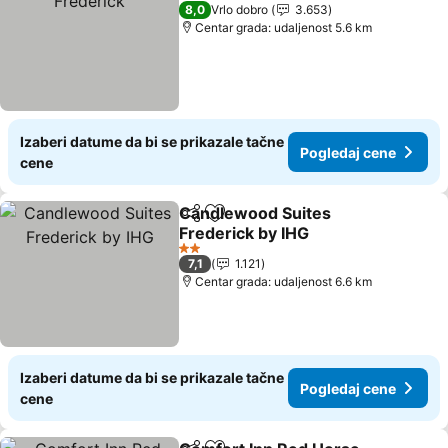
3 Zvezdice
8,0
Vrlo dobro
3.653
Centar grada: udaljenost 5.6 km
Izaberi datume da bi se prikazale tačne
Pogledaj cene
cene
Candlewood Suites
Deli
Dodati u favorite
Frederick by IHG
Pogledaj cene
2 Zvezdice
7,1
1.121
Centar grada: udaljenost 6.6 km
Izaberi datume da bi se prikazale tačne
Pogledaj cene
cene