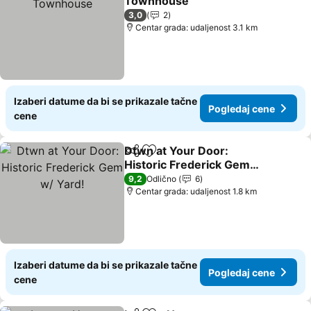
Townhouse
Pogledaj cene
3,0
2
Centar grada: udaljenost 3.1 km
Izaberi datume da bi se prikazale tačne
Pogledaj cene
cene
Dtwn at Your Door:
Deli
Dodati u favorite
Historic Frederick Gem
w/ Yard!
Pogledaj cene
9,2
Odlično
6
Centar grada: udaljenost 1.8 km
Izaberi datume da bi se prikazale tačne
Pogledaj cene
cene