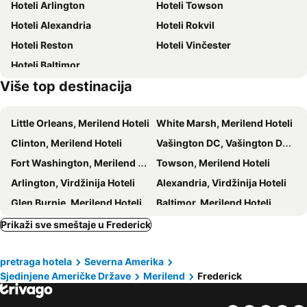
Hoteli Arlington
Hoteli Towson
Hoteli Alexandria
Hoteli Rokvil
Hoteli Reston
Hoteli Vinčester
Hoteli Baltimor
Više top destinacija
Little Orleans, Merilend Hoteli
White Marsh, Merilend Hoteli
Clinton, Merilend Hoteli
Vašington DC, Vašington DC Hoteli
Fort Washington, Merilend Hoteli
Towson, Merilend Hoteli
Arlington, Virdžinija Hoteli
Alexandria, Virdžinija Hoteli
Glen Burnie, Merilend Hoteli
Baltimor, Merilend Hoteli
Njujork, Njujork Hoteli
Honolulu, Havaji Hoteli
Prikaži sve smeštaje u Frederick
Majami Bič, Florida Hoteli
Majami, Florida Hoteli
pretraga hotela
Severna Amerika
Las Vegas, Nevada Hoteli
Čikago, Ilinois Hoteli
Sjedinjene Američke Države
Merilend
Frederick
Kailua-Kona, Havaji Hoteli
Los Anđeles, Kalifornija Hoteli
Lahaina, Havaji Hoteli