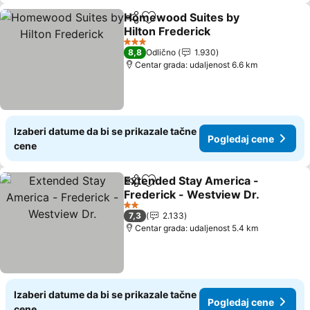
Homewood Suites by
Deli
Dodati u favorite
Hilton Frederick
Pogledaj cene
3 Zvezdice
8,8
Odlično
1.930
Centar grada: udaljenost 6.6 km
Izaberi datume da bi se prikazale tačne
Pogledaj cene
cene
Extended Stay America -
Deli
Dodati u favorite
Frederick - Westview Dr.
Pogledaj cene
2 Zvezdice
7,3
2.133
Centar grada: udaljenost 5.4 km
Izaberi datume da bi se prikazale tačne
Pogledaj cene
cene