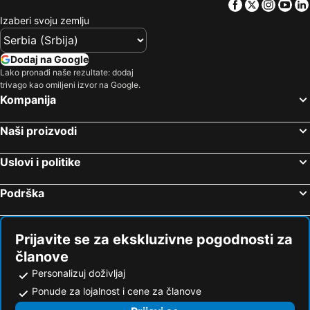
Facebook
Twitter
Insta
Yo
Izaberi svoju zemlju
Dodaj na Google
Lako pronađi naše rezultate: dodaj
trivago kao omiljeni izvor na Google.
Kompanija
Naši proizvodi
Uslovi i politike
Podrška
Prijavite se za ekskluzivne pogodnosti za
članove
Personalizuj doživljaj
Ponude za lojalnost i cene za članove