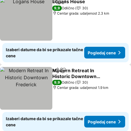
Logans House
Deli
Dodati u favorite
Pogledaj ce
9,9
Odlično
30
Centar grada: udaljenost 2.3 km
Izaberi datume da bi se prikazale tačne
Pogledaj cene
cene
Modern Retreat In
Deli
Dodati u favorite
Historic Downtown
Frederick
Pogledaj cene
9,9
Odlično
30
Centar grada: udaljenost 1.9 km
Izaberi datume da bi se prikazale tačne
Pogledaj cene
cene