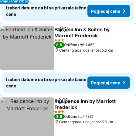
Popularan izbor
Izaberi datume da bi se prikazale tačne
Pogledaj cene
cene
Fairfield Inn & Suites by
Deli
Dodati u favorite
Marriott Frederick
Pogledaj cene
3 Zvezdice
8,5
Odlično
1.458
Centar grada: udaljenost 5.5 km
Izaberi datume da bi se prikazale tačne
Pogledaj cene
cene
Residence Inn by Marriott
Deli
Dodati u favorite
Frederick
Pogledaj cene
3 Zvezdice
8,8
Odlično
783
Centar grada: udaljenost 5.5 km