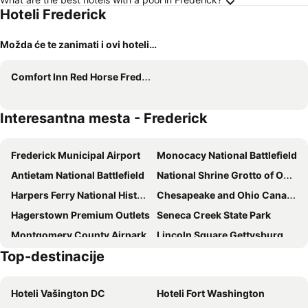
Hoteli Frederick
Možda će te zanimati i ovi hoteli…
Comfort Inn Red Horse Frederick
Interesantna mesta - Frederick
Frederick Municipal Airport
Monocacy National Battlefield
Antietam National Battlefield
National Shrine Grotto of Our Lady of Lourdes
Harpers Ferry National Historical Park
Chesapeake and Ohio Canal National Historical Park
Hagerstown Premium Outlets
Seneca Creek State Park
Montgomery County Airpark
Lincoln Square Gettysburg
Top-destinacije
Hagerstown Regional Airport
Gettysburg National Military Park
Hoteli Vašington DC
Hoteli Fort Washington