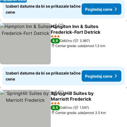
Izaberi datume da bi se prikazale tačne
Pogledaj cene
cene
Hampton Inn & Suites
Deli
Dodati u favorite
Frederick-Fort Detrick
Pogledaj cene
3 Zvezdice
8,6
Odlično
3.967
Centar grada: udaljenost 1.3 km
Izaberi datume da bi se prikazale tačne
Pogledaj cene
cene
SpringHill Suites by
Deli
Dodati u favorite
Marriott Frederick
Pogledaj cene
3 Zvezdice
8,5
Odlično
1.597
Centar grada: udaljenost 3.5 km