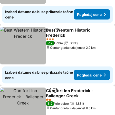
Izaberi datume da bi se prikazale tačne
Pogledaj cene
cene
Best Western Historic
Deli
Dodati u favorite
Frederick
Pogledaj cene
3 Zvezdice
7,7
Dobro
3.198
Centar grada: udaljenost 2.9 km
Izaberi datume da bi se prikazale tačne
Pogledaj cene
cene
Comfort Inn Frederick -
Deli
Dodati u favorite
Ballenger Creek
Pogledaj cene
2 Zvezdice
8,2
Vrlo dobro
1.881
Centar grada: udaljenost 6.5 km