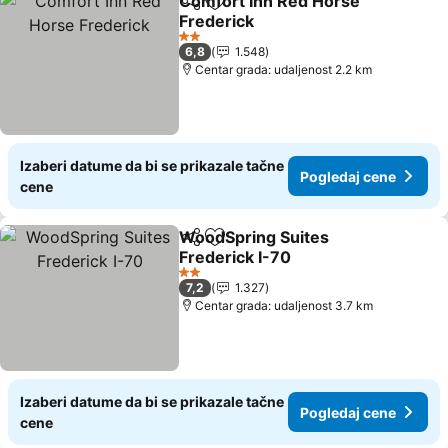
Comfort Inn Red Horse
Deli
Dodati u favorite
Frederick
Pogledaj cene
2 Zvezdice
6,8
1.548
Centar grada: udaljenost 2.2 km
Izaberi datume da bi se prikazale tačne
Pogledaj cene
cene
WoodSpring Suites
Deli
Dodati u favorite
Frederick I-70
Pogledaj cene
2 Zvezdice
7,2
1.327
Centar grada: udaljenost 3.7 km
Izaberi datume da bi se prikazale tačne
Pogledaj cene
cene