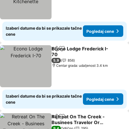
Izaberi datume da bi se prikazale tačne
Pogledaj cene
cene
Econo Lodge Frederick I-
Deli
Dodati u favorite
70
Pogledaj cene
5,9
856
Centar grada: udaljenost 3.4 km
Izaberi datume da bi se prikazale tačne
Pogledaj cene
cene
Retreat On The Creek -
Deli
Dodati u favorite
Businees Travelor Or
Weekend Getaway.
Pogledaj cene
9,4
Odlično
295