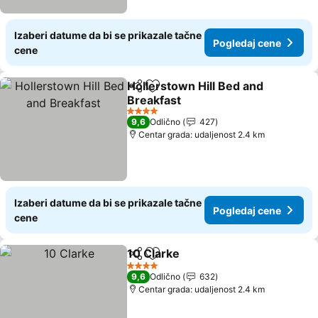
Izaberi datume da bi se prikazale tačne
Pogledaj cene
cene
Hollerstown Hill Bed and
Deli
Dodati u favorite
Breakfast
Pogledaj cene
4 Zvezdice
9,6
Odlično
427
Centar grada: udaljenost 2.4 km
Izaberi datume da bi se prikazale tačne
Pogledaj cene
cene
10 Clarke
Deli
Dodati u favorite
Pogledaj cene
4 Zvezdice
9,6
Odlično
632
Centar grada: udaljenost 2.4 km