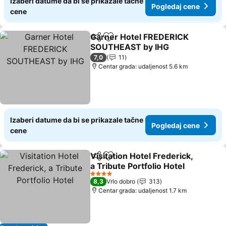
Izaberi datume da bi se prikazale tačne
Pogledaj cene
cene
Garner Hotel FREDERICK
Deli
Dodati u favorite
SOUTHEAST by IHG
Pogledaj cene
7,0
11
Centar grada: udaljenost 5.6 km
Izaberi datume da bi se prikazale tačne
Pogledaj cene
cene
Visitation Hotel Frederick,
Deli
Dodati u favorite
a Tribute Portfolio Hotel
Pogledaj cene
4 Zvezdice
8,3
Vrlo dobro
313
Centar grada: udaljenost 1.7 km