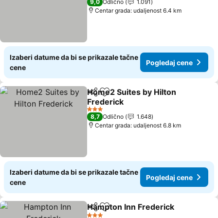
9,0
Odlično
1.091
Centar grada: udaljenost 6.4 km
Izaberi datume da bi se prikazale tačne
Pogledaj cene
cene
Home2 Suites by Hilton
Deli
Dodati u favorite
Frederick
Pogledaj cene
3 Zvezdice
8,7
Odlično
1.648
Centar grada: udaljenost 6.8 km
Izaberi datume da bi se prikazale tačne
Pogledaj cene
cene
Hampton Inn Frederick
Deli
Dodati u favorite
Pog