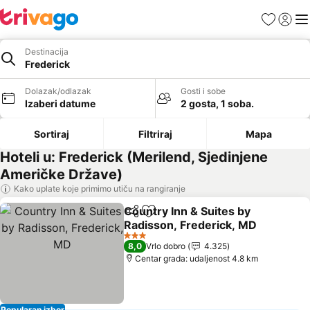
Favoriti
Prijavi
Men
Destinacija
Frederick
Dolazak/odlazak
Gosti i sobe
Izaberi datume
2 gosta, 1 soba.
Sortiraj
Filtriraj
Mapa
Hoteli u: Frederick (Merilend, Sjedinjene
Američke Države)
Kako uplate koje primimo utiču na rangiranje
Country Inn & Suites by
Deli
Dodati u favorite
Radisson, Frederick, MD
Pogledaj cene
3 Zvezdice
8,0
Vrlo dobro
4.325
Centar grada: udaljenost 4.8 km
Popularan izbor