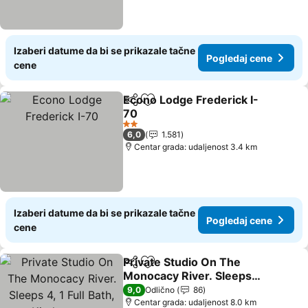
Izaberi datume da bi se prikazale tačne
Pogledaj cene
cene
Econo Lodge Frederick I-
Deli
Dodati u favorite
70
Pogledaj cene
2 Zvezdice
6,0
1.581
Centar grada: udaljenost 3.4 km
Izaberi datume da bi se prikazale tačne
Pogledaj cene
cene
Private Studio On The
Deli
Dodati u favorite
Monocacy River. Sleeps
4, 1 Full Bath, Kitchenette
Pogledaj cene
9,0
Odlično
86
Centar grada: udaljenost 8.0 km