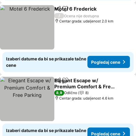
Motel 6 Frederick
Deli
Dodati u favorite
Pogledaj
/
Ocena nije dostupna
Centar grada: udaljenost 2.0 km
Izaberi datume da bi se prikazale tačne
Pogledaj cene
cene
Elegant Escape w/
Deli
Dodati u favorite
Premium Comfort & Free
Parking
Pogledaj cene
8,9
Odlično
8
Centar grada: udaljenost 4.6 km
Izaberi datume da bi se prikazale tačne
Pogledaj cene