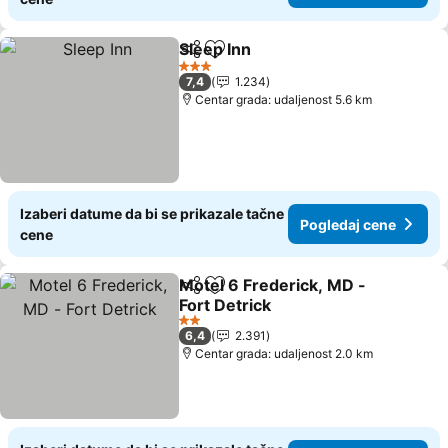
Sleep Inn
Deli
Dodati u favorite
Pogledaj cene
3 Zvezdice
7,4
1.234
Centar grada: udaljenost 5.6 km
Izaberi datume da bi se prikazale tačne
Pogledaj cene
cene
Motel 6 Frederick, MD -
Deli
Dodati u favorite
Fort Detrick
Pogledaj cene
2 Zvezdice
6,4
2.391
Centar grada: udaljenost 2.0 km