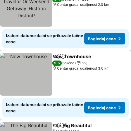
Historic District!
Centar grada: udaljenost 2.0 km
Izaberi datume da bi se prikazale tačne
Pogledaj cene
cene
New Townhouse
Deli
Dodati u favorite
Pogledaj
9,5
Odlično
22
Centar grada: udaljenost 3.0 km
Izaberi datume da bi se prikazale tačne
Pogledaj cene
cene
The Big Beautiful
Deli
Dodati u favorite