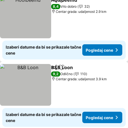
Hooibeemd
Deli
Dodati u favorite
8,4
Vrlo dobro
32
Centar grada: udaljenost 2.9 km
Izaberi datume da bi se prikazale tačne
Pogledaj cene
cene
B&B Loon
Deli
Dodati u favorite
9,2
Odlično
110
Centar grada: udaljenost 3.9 km
Izaberi datume da bi se prikazale tačne
Pogledaj cene
cene