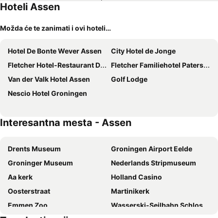
Hoteli Assen
Možda će te zanimati i ovi hoteli…
Hotel De Bonte Wever Assen
City Hotel de Jonge
Fletcher Hotel-Restaurant De Zeegser Duinen
Fletcher Familiehotel Paterswolde
Van der Valk Hotel Assen
Golf Lodge
Nescio Hotel Groningen
Interesantna mesta - Assen
Drents Museum
Groningen Airport Eelde
Groninger Museum
Nederlands Stripmuseum
Aa kerk
Holland Casino
Oosterstraat
Martinikerk
Emmen Zoo
Wasserski-Seilbahn Schloss Dankern