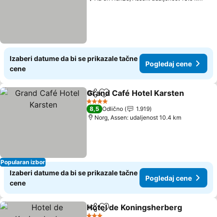
Izaberi datume da bi se prikazale tačne
Pogledaj cene
cene
Grand Café Hotel Karsten
Deli
Dodati u favorite
4 Zvezdice
8,5
Odlično
1.919
Norg, Assen: udaljenost 10.4 km
Popularan izbor
Izaberi datume da bi se prikazale tačne
Pogledaj cene
cene
Hotel de Koningsherberg
Deli
Dodati u favorite