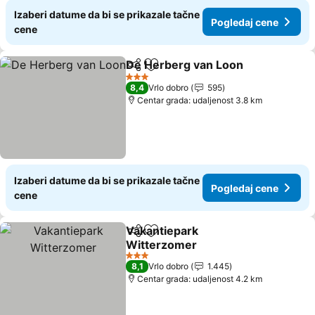
Izaberi datume da bi se prikazale tačne
Pogledaj cene
cene
De Herberg van Loon
Deli
Dodati u favorite
3 Zvezdice
8,4
Vrlo dobro
595
Centar grada: udaljenost 3.8 km
Izaberi datume da bi se prikazale tačne
Pogledaj cene
cene
Vakantiepark
Deli
Dodati u favorite
Witterzomer
3 Zvezdice
8,1
Vrlo dobro
1.445
Centar grada: udaljenost 4.2 km