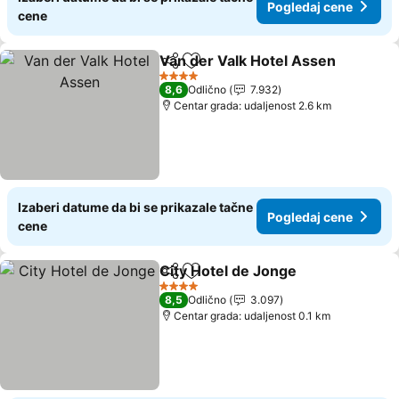
Pogledaj cene
cene
Van der Valk Hotel Assen
Deli
Dodati u favorite
4 Zvezdice
8,6
Odlično
7.932
Centar grada: udaljenost 2.6 km
Izaberi datume da bi se prikazale tačne
Pogledaj cene
cene
City Hotel de Jonge
Deli
Dodati u favorite
4 Zvezdice
8,5
Odlično
3.097
Centar grada: udaljenost 0.1 km