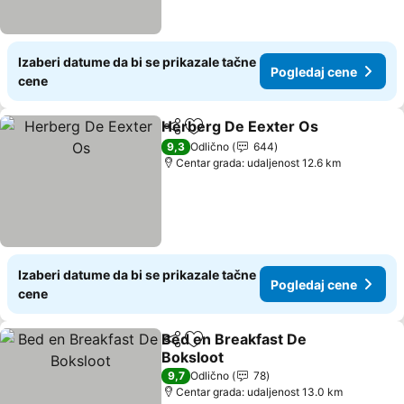
Izaberi datume da bi se prikazale tačne
Pogledaj cene
cene
Herberg De Eexter Os
Deli
Dodati u favorite
9,3
Odlično
644
Centar grada: udaljenost 12.6 km
Izaberi datume da bi se prikazale tačne
Pogledaj cene
cene
Bed en Breakfast De
Deli
Dodati u favorite
Boksloot
9,7
Odlično
78
Centar grada: udaljenost 13.0 km