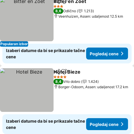
Bitter en Zoet
Deli
Dodati u favorite
3 Zvezdice
8,6
Odlično
1.213
Veenhuizen, Assen: udaljenost 12.5 km
Popularan izbor
Izaberi datume da bi se prikazale tačne
Pogledaj cene
cene
Hotel Bieze
Deli
Dodati u favorite
4 Zvezdice
8,4
Vrlo dobro
1.424
Borger-Odoorn, Assen: udaljenost 17.2 km
Izaberi datume da bi se prikazale tačne
Pogledaj cene
cene