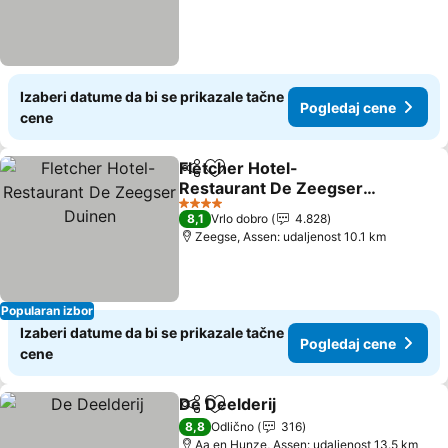
Izaberi datume da bi se prikazale tačne
Pogledaj cene
cene
Fletcher Hotel-
Deli
Dodati u favorite
Restaurant De Zeegser
Duinen
4 Zvezdice
8,1
Vrlo dobro
4.828
Zeegse, Assen: udaljenost 10.1 km
Popularan izbor
Izaberi datume da bi se prikazale tačne
Pogledaj cene
cene
De Deelderij
Deli
Dodati u favorite
8,8
Odlično
316
Aa en Hunze, Assen: udaljenost 13.5 km