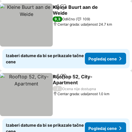
Kleine Buurt aan de
Deli
Dodati u favorite
Weide
9,3
Odlično
109
Centar grada: udaljenost 24.7 km
Izaberi datume da bi se prikazale tačne
Pogledaj cene
cene
Rooftop 52, City-
Deli
Dodati u favorite
Apartment
/
Ocena nije dostupna
Centar grada: udaljenost 1.0 km
Izaberi datume da bi se prikazale tačne
Pogledaj cene
cene