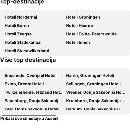
Top-destinacije
Stieltjeskanaal
Bagger-Park Emsland
Abe Lenstra Stadion
Spaßbad Topas
Hoteli Nordernaj
Hoteli Groningen
Hoteli Buren
Hoteli Heerde
Hoteli Zeegse
Hoteli Eelde-Paterswolde
Hoteli Stadskanaal
Hoteli Emen
Hoteli Steenwijkerland
Više top destinacija
Enschede, Overijsel Hoteli
Haren, Groningen Hoteli
Exloo, Drenta Hoteli
Sellingen, Groningen Hoteli
Twijzelerheide, Frizland Hoteli
Weener, Donja Saksonija Hoteli
Papenburg, Donja Saksonija Hoteli
Krumhorn, Donja Saksonija Hoteli
Leer, Donja Saksonija Hoteli
Borkum, Donja Saksonija Hoteli
Workum, Frizland Hoteli
Koudum, Frizland Hoteli
Prikaži sve smeštaje u Assen
Norden, Donja Saksonija Hoteli
Juist, Donja Saksonija Hoteli