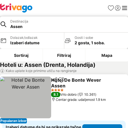
Favoriti
Prijavi
Men
Destinacija
Assen
Dolazak/odlazak
Gosti i sobe
Izaberi datume
2 gosta, 1 soba.
Sortiraj
Filtriraj
Mapa
Hoteli u: Assen (Drenta, Holandija)
Kako uplate koje primimo utiču na rangiranje
Hotel De Bonte Wever
Deli
Dodati u favorite
Assen
4 Zvezdice
8,1
Vrlo dobro
10.361
Centar grada: udaljenost 1.9 km
Popularan izbor
Izaberi datume da bi se prikazale tačne