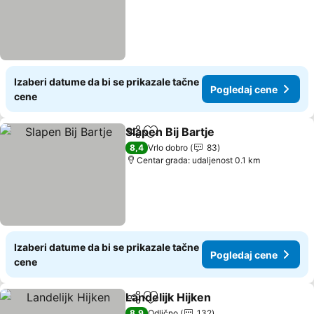
Izaberi datume da bi se prikazale tačne
Pogledaj cene
cene
Slapen Bij Bartje
Deli
Dodati u favorite
8,4
Vrlo dobro
83
Centar grada: udaljenost 0.1 km
Izaberi datume da bi se prikazale tačne
Pogledaj cene
cene
Landelijk Hijken
Deli
Dodati u favorite
8,9
Odlično
132