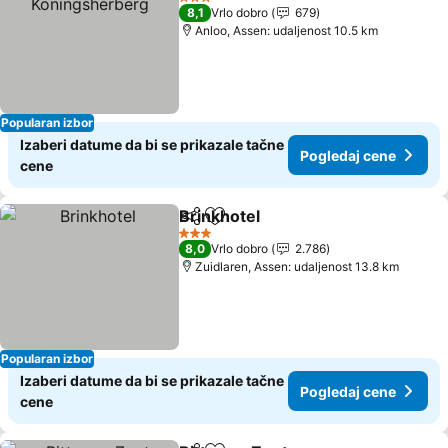
3 Zvezdice
8,1
Vrlo dobro
679
Anloo, Assen: udaljenost 10.5 km
Popularan izbor
Izaberi datume da bi se prikazale tačne
Pogledaj cene
cene
Brinkhotel
Deli
Dodati u favorite
3 Zvezdice
8,0
Vrlo dobro
2.786
Zuidlaren, Assen: udaljenost 13.8 km
Popularan izbor
Izaberi datume da bi se prikazale tačne
Pogledaj cene
cene