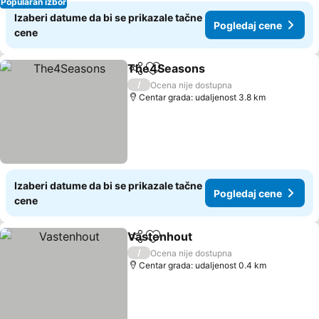
Popularan izbor
Izaberi datume da bi se prikazale tačne
Pogledaj cene
cene
The4Seasons
Deli
Dodati u favorite
/
Ocena nije dostupna
Centar grada: udaljenost 3.8 km
Izaberi datume da bi se prikazale tačne
Pogledaj cene
cene
Vastenhout
Deli
Dodati u favorite
/
Ocena nije dostupna
Centar grada: udaljenost 0.4 km