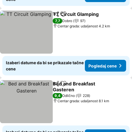
TT Circuit Glamping
Deli
Dodati u favorite
7,7
Dobro
97
Centar grada: udaljenost 4.2 km
Izaberi datume da bi se prikazale tačne
Pogledaj cene
cene
Bed and Breakfast
Deli
Dodati u favorite
Gasteren
9,4
Odlično
228
Centar grada: udaljenost 8.1 km