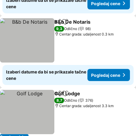
Izaberi datume da bi se prikazale tačne
Pogledaj cene
cene
B&b De Notaris
Deli
Dodati u favorite
9,3
Odlično
98
Centar grada: udaljenost 0.3 km
Izaberi datume da bi se prikazale tačne
Pogledaj cene
cene
Golf Lodge
Deli
Dodati u favorite
8,7
Odlično
376
Centar grada: udaljenost 3.3 km