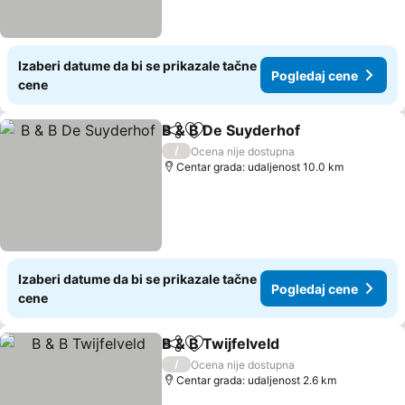
Izaberi datume da bi se prikazale tačne
Pogledaj cene
cene
B & B De Suyderhof
Deli
Dodati u favorite
/
Ocena nije dostupna
Centar grada: udaljenost 10.0 km
Izaberi datume da bi se prikazale tačne
Pogledaj cene
cene
B & B Twijfelveld
Deli
Dodati u favorite
/
Ocena nije dostupna
Centar grada: udaljenost 2.6 km