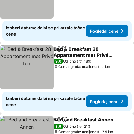
Izaberi datume da bi se prikazale tačne
Pogledaj cene
cene
Bed & Breakfast 28
Deli
Dodati u favorite
Appartement met Privé
Tuin
9,0
Odlično
189
Centar grada: udaljenost 1.1 km
Izaberi datume da bi se prikazale tačne
Pogledaj cene
cene
Bed and Breakfast Annen
Deli
Dodati u favorite
8,9
Odlično
213
Centar grada: udaljenost 12.9 km