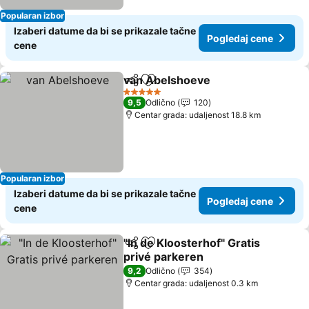
Popularan izbor
Izaberi datume da bi se prikazale tačne
Pogledaj cene
cene
van Abelshoeve
Deli
Dodati u favorite
5 Zvezdice
9,5
Odlično
120
Centar grada: udaljenost 18.8 km
Popularan izbor
Izaberi datume da bi se prikazale tačne
Pogledaj cene
cene
"In de Kloosterhof" Gratis
Deli
Dodati u favorite
privé parkeren
9,2
Odlično
354
Centar grada: udaljenost 0.3 km