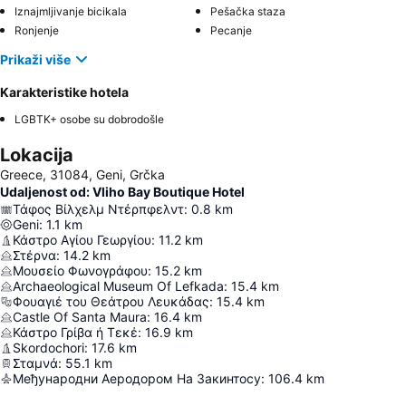
Iznajmljivanje bicikala
Pešačka staza
Ronjenje
Pecanje
Prikaži više
Karakteristike hotela
LGBTK+ osobe su dobrodošle
Lokacija
Greece, 31084, Geni, Grčka
Udaljenost od: Vliho Bay Boutique Hotel
Τάφος Βίλχελμ Ντέρπφελντ
:
0.8
km
Geni
:
1.1
km
Κάστρο Αγίου Γεωργίου
:
11.2
km
Στέρνα
:
14.2
km
Μουσείο Φωνογράφου
:
15.2
km
Archaeological Museum Of Lefkada
:
15.4
km
Φουαγιέ του Θεάτρου Λευκάδας
:
15.4
km
Castle Of Santa Maura
:
16.4
km
Κάστρο Γρίβα ή Τεκέ
:
16.9
km
Skordochori
:
17.6
km
Σταμνά
:
55.1
km
Међународни Аеродором На Закинтосу
:
106.4
km