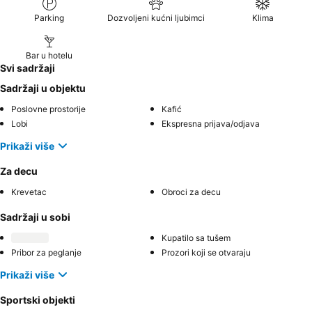
Parking
Dozvoljeni kućni ljubimci
Klima
Bar u hotelu
Svi sadržaji
Sadržaji u objektu
Poslovne prostorije
Kafić
Lobi
Ekspresna prijava/odjava
Prikaži više
Za decu
Krevetac
Obroci za decu
Sadržaji u sobi
Kupatilo sa tušem
Pribor za peglanje
Prozori koji se otvaraju
Prikaži više
Sportski objekti