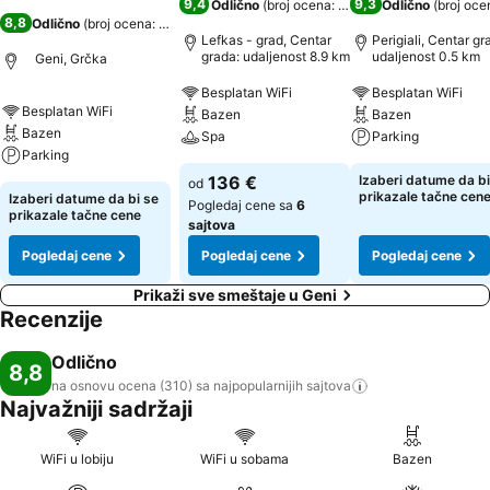
9,4
9,3
Odlično
(
broj ocena: 2.367
)
Odlično
(
broj oce
8,8
Odlično
(
broj ocena: 310
)
Lefkas - grad, Centar
Perigiali, Centar gr
grada: udaljenost 8.9 km
udaljenost 0.5 km
Geni, Grčka
Besplatan WiFi
Besplatan WiFi
Besplatan WiFi
Bazen
Bazen
Bazen
Spa
Parking
Parking
136 €
Izaberi datume da bi
od
prikazale tačne cen
Izaberi datume da bi se
Pogledaj cene sa
6
prikazale tačne cene
sajtova
Pogledaj cene
Pogledaj cene
Pogledaj cene
Prikaži sve smeštaje u Geni
Recenzije
Odlično
8,8
na osnovu ocena (310) sa najpopularnijih
sajtova
Najvažniji sadržaji
WiFi u lobiju
WiFi u sobama
Bazen