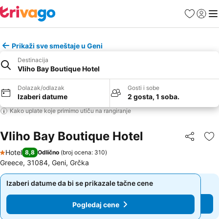
Favoriti
Prijavi
Men
Prikaži sve smeštaje u Geni
Destinacija
Vliho Bay Boutique Hotel
Dolazak/odlazak
Gosti i sobe
Izaberi datume
2 gosta, 1 soba.
Kako uplate koje primimo utiču na rangiranje
Vliho Bay Boutique Hotel
Deli
Do
Hotel
8,8
Odlično
(
broj ocena: 310
)
1 Zvezdice
Greece, 31084, Geni, Grčka
Izaberi datume da bi se prikazale tačne cene
Izaberi datume da bi se prikazale tačne cene
Pogledaj cene
Pogledaj cene