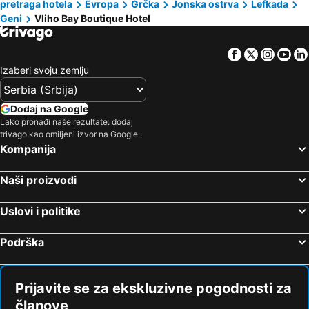
pretraga hotela
Evropa
Grčka
Jonska ostrva
Lefkada
Geni
Vliho Bay Boutique Hotel
Facebook
Twitter
Insta
Yo
Izaberi svoju zemlju
Dodaj na Google
Lako pronađi naše rezultate: dodaj
trivago kao omiljeni izvor na Google.
Kompanija
Naši proizvodi
Uslovi i politike
Podrška
Prijavite se za ekskluzivne pogodnosti za
članove