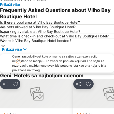
Prikaži više
Plaža Ergemni
Madouri
Frequently Asked Questions about Vliho Bay
Alonaki
Traditional Settlement of Stavros
Boutique Hotel
Vasiliki
Gyra
Is there a pool area at Vliho Bay Boutique Hotel?
Are pets allowed at Vliho Bay Boutique Hotel?
Kyani Akti
Mytikas
Is parking available at Vliho Bay Boutique Hotel?
What time is check-in and check-out at Vliho Bay Boutique Hotel?
Agia Mavra
Where is Vliho Bay Boutique Hotel located?
Prikaži više
Cene i raspoloživost koje primamo sa sajtova za rezervaciju
neprestano se menjaju. To znači da ponuda koju vidiš na sajtu za
rezervaciju možda neće uvek biti potpuno ista kao ona koja je bila
prikazana na trivagu.
Geni: Hotels sa najboljom ocenom
Deli
Dodati u favorite
Deli
Dodati u favo