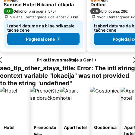
Hotel
Hotel
2 Zvezdice
3 Zvezdice
Sunrise Hotel Nikiana Lefkada
Delfini
9,0
7,4
Odlično
(
broj ocena: 575
)
(
broj ocena: 286
)
Nikiana, Centar grada: udaljenost 2.0 km
Nydri, Centar grada: u
Izaberi datume da bi se prikazale
Izaberi datume da bi
tačne cene
tačne cene
Pogledaj cene
Pogledaj c
Prikaži sve smeštaje u Geni
seo_tlp_other_stays_title: Error: The intl string
context variable "lokacija" was not provided
to the string "undefined"
Hotel
Prenoćište
Apart hotel
Gostionica
Apar
sa
hotel