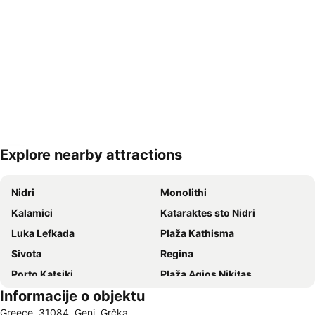
Explore nearby attractions
Proširi mapu
Nidri
Monolithi
Kalamici
Kataraktes sto Nidri
Luka Lefkada
Plaža Kathisma
Sivota
Regina
Porto Katsiki
Plaža Agios Nikitas
Informacije o objektu
Lefkas
Kastrosikia
Greece, 31084, Geni, Grčka
Nydri
Perigiali