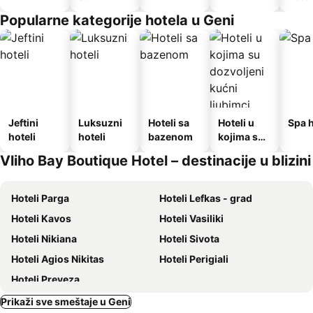
doručkom
Popularne kategorije hotela u Geni
Jeftini
Luksuzni
Hoteli sa
Hoteli u
Spa h
hoteli
hoteli
bazenom
kojima su
dozvoljeni
Vliho Bay Boutique Hotel – destinacije u blizini
kućni
ljubimci
Hoteli Parga
Hoteli Lefkas - grad
Hoteli Kavos
Hoteli Vasiliki
Hoteli Nikiana
Hoteli Sivota
Hoteli Agios Nikitas
Hoteli Perigiali
Hoteli Preveza
Prikaži sve smeštaje u Geni