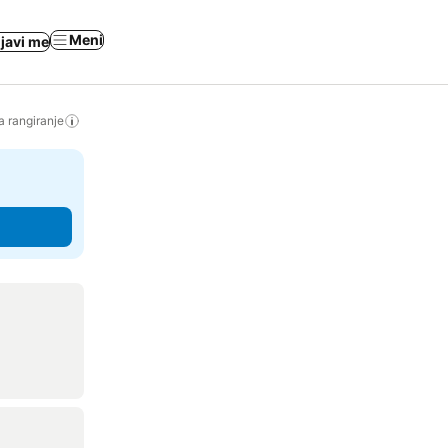
Meni
ijavi me
a rangiranje