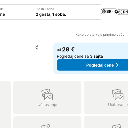
ak
Gosti i sobe
SR · €
Pr
ume
2 gosta, 1 soba.
Kako uplate koje primimo utiču n
Dodati u favorite
29 €
od
Deli
Pogledaj cene sa
3 sajta
Pogledaj cene
Učitavanje
Učitavanje