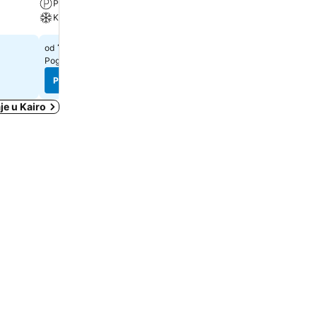
Parking
Spa
Klima
78 €
od
164 €
od
Pogledaj cene sa
8 sajtova
Pogledaj cene sa
7 sajtova
Pogledaj cene
Pogledaj cene
je u Kairo