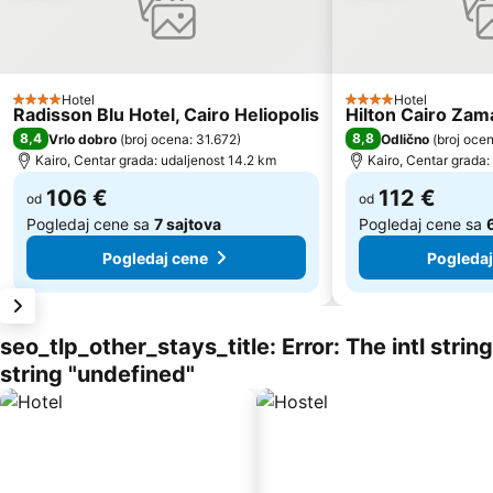
Hotel
Hotel
4 Zvezdice
4 Zvezdice
Radisson Blu Hotel, Cairo Heliopolis
Hilton Cairo Zam
8,4
8,8
Vrlo dobro
(
broj ocena: 31.672
)
Odlično
(
broj oce
Kairo, Centar grada: udaljenost 14.2 km
Kairo, Centar grada:
106 €
112 €
od
od
Pogledaj cene sa
7 sajtova
Pogledaj cene sa
Pogledaj cene
Pogledaj
seo_tlp_other_stays_title: Error: The intl stri
string "undefined"