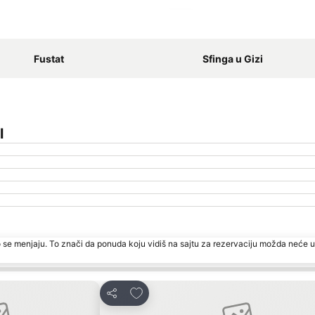
Proširi mapu
Fustat
Sfinga u Gizi
l
 se menjaju. To znači da ponuda koju vidiš na sajtu za rezervaciju možda neće u
rite
Dodati u favorite
Deli