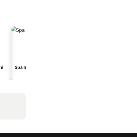
ni
Spa hoteli
Hoteli sa parkingom