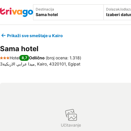
Destinacija
Dolazak/odlaz
Izaberi dat
Prikaži sve smeštaje u Kairo
Sama hotel
Hotel
Odlično
(
broj ocena: 1.318
)
8,7
3 Zvezdice
3ميدا عرابي الازبكية, Kairo, 4320101, Egipat
Učitavanje