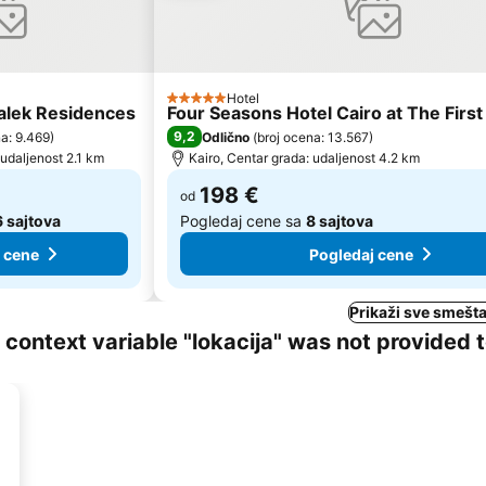
Hotel
5 Zvezdice
alek Residences
Four Seasons Hotel Cairo at The Firs
9,2
na: 9.469
)
Odlično
(
broj ocena: 13.567
)
 udaljenost 2.1 km
Kairo, Centar grada: udaljenost 4.2 km
198 €
od
6 sajtova
Pogledaj cene sa
8 sajtova
 cene
Pogledaj cene
Prikaži sve smešta
ng context variable "lokacija" was not provided 