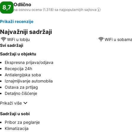
Odlično
8,7
na osnovu ocena (1.318) sa najpopularnijih
sajtova
Prikaži recenzije
Najvažniji sadržaji
WiFi u lobiju
WiFi u sobam
Svi sadržaji
Sadržaji u objektu
Ekspresna prijava/odjava
Recepcija 24h
Antialergijska soba
Iznajmljivanje automobila
Ostava za prtljag
Detaljno čišćenje
Prikaži više
Sadržaji u sobi
Pribor za peglanje
Klimatizacija