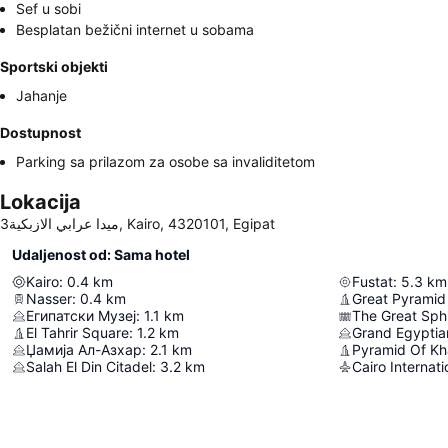
Sef u sobi
Besplatan bežični internet u sobama
Sportski objekti
Jahanje
Dostupnost
Parking sa prilazom za osobe sa invaliditetom
Lokacija
3ميدا عرابي الازبكية, Kairo, 4320101, Egipat
Udaljenost od: Sama hotel
Kairo
:
0.4
km
Fustat
:
5.3
km
Nasser
:
0.4
km
Great Pyramid
Египатски Музеј
:
1.1
km
The Great Sph
El Tahrir Square
:
1.2
km
Grand Egypti
Џамија Ал-Азхар
:
2.1
km
Pyramid Of Kh
Salah El Din Citadel
:
3.2
km
Cairo Internati