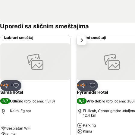
Uporedi sa sličnim smeštajima
Izabrani smeštaj
Slični smeštaji
sledeće
Dodati u favorite
Dodati u favorite
Hotel
Hotel
3 Zvezdice
3 Zvezdice
Deli
Deli
Sama hotel
Pyramids Hotel
8,7
8,2
Odlično
(
broj ocena: 1.318
)
Vrlo dobro
(
broj ocena: 386
)
Kairo, Egipat
El Jizah, Centar grada: udaljen
12.4 km
Parking
Besplatan WiFi
Klima
Klima