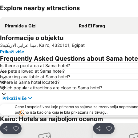
Explore nearby attractions
Piramide u Gizi
Rod El Farag
Informacije o objektu
3ميدا عرابي الازبكية, Kairo, 4320101, Egipat
Prikaži više
Frequently Asked Questions about Sama hote
Is there a pool area at Sama hotel?
Are pets allowed at Sama hotel?
Is parking available at Sama hotel?
Where is Sama hotel located?
Which popular attractions are close to Sama hotel?
Prikaži više
Cene i raspoloživost koje primamo sa sajtova za rezervaciju neprestano
potpuno ista kao ona koja je bila prikazana na trivagu.
Kairo: Hotels sa najboljom ocenom
Dodati u favorite
Dodati u favo
Deli
Deli