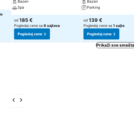
Bazen
Bazen
Spa
Parking
le
185 €
139 €
od
od
Pogledaj cene sa
6 sajtova
Pogledaj cene sa
1 sajta
Pogledaj cene
Pogledaj cene
Prikaži sve smešta