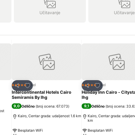
Učitavanje
Učitavanje
Dodati u favorite
Dodati u favorite
Hotel
Hotel
5 Zvezdice
5 Zvezdice
Deli
Deli
Intercontinental Hotels Cairo
Holiday Inn Cairo - Cityst
Semiramis By Ihg
Ihg
9,0
9,1
Odlično
(
broj ocena: 67.073
)
Odlično
(
broj ocena: 33.
ost
Kairo, Centar grada: udaljenost 1.6 km
Kairo, Centar grada: udaljen
km
Besplatan WiFi
Besplatan WiFi