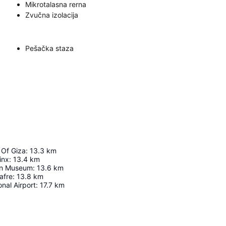
Mikrotalasna rerna
Zvučna izolacija
Pešačka staza
 Of Giza
:
13.3
km
inx
:
13.4
km
an Museum
:
13.6
km
afre
:
13.8
km
onal Airport
:
17.7
km