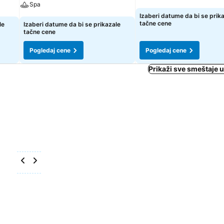
Spa
Izaberi datume da bi se prik
tačne cene
le
Izaberi datume da bi se prikazale
tačne cene
Pogledaj cene
Pogledaj cene
Prikaži sve smeštaje 