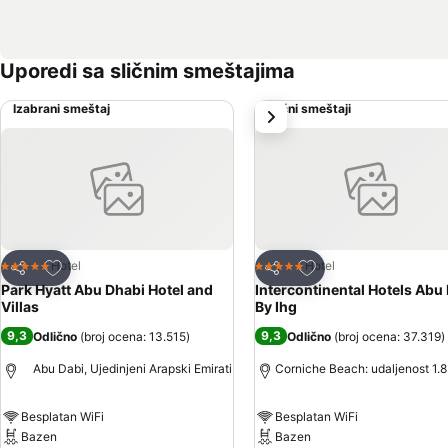
Uporedi sa sličnim smeštajima
Izabrani smeštaj
Slični smeštaji
sledeće
Dodati u favorite
Dodati u favorite
Hotel
Hotel
5 Zvezdice
5 Zvezdice
Deli
Deli
Park Hyatt Abu Dhabi Hotel and
Intercontinental Hotels Abu
Villas
By Ihg
9,3
9,3
Odlično
(
broj ocena: 13.515
)
Odlično
(
broj ocena: 37.319
)
Abu Dabi, Ujedinjeni Arapski Emirati
Corniche Beach: udaljenost 1.
Besplatan WiFi
Besplatan WiFi
Bazen
Bazen