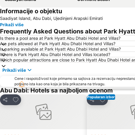
Informacije o objektu
Saadiyat Island, Abu Dabi, Ujedinjeni Arapski Emirati
Prikaži više
Frequently Asked Questions about Park Hyatt
Is there a pool area at Park Hyatt Abu Dhabi Hotel and Villas?
Are pets allowed at Park Hyatt Abu Dhabi Hotel and Villas?
Is parking available at Park Hyatt Abu Dhabi Hotel and Villas?
Where is Park Hyatt Abu Dhabi Hotel and Villas located?
Which popular attractions are close to Park Hyatt Abu Dhabi Hotel an
Prikaži više
Cene i raspoloživost koje primamo sa sajtova za rezervaciju neprestano
potpuno ista kao ona koja je bila prikazana na trivagu.
Abu Dabi: Hotels sa najboljom ocenom
Popularan izbor
Dodati u favorite
Dodati u favori
Deli
Deli