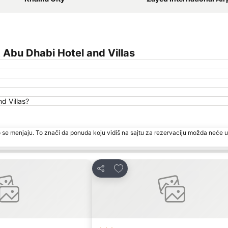
 Abu Dhabi Hotel and Villas
d Villas?
 se menjaju. To znači da ponuda koju vidiš na sajtu za rezervaciju možda neće u
te
Dodati u favorite
Deli