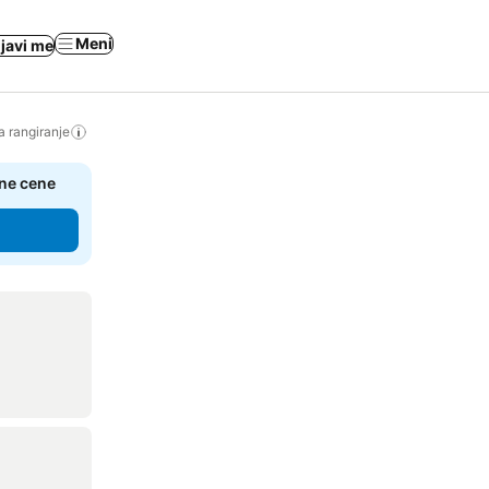
Meni
ijavi me
a rangiranje
čne cene