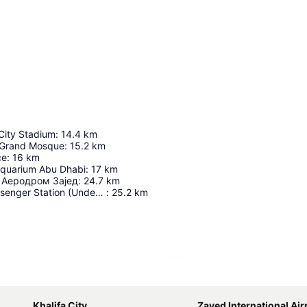
City Stadium
:
14.4
km
 Grand Mosque
:
15.2
km
ce
:
16
km
Aquarium Abu Dhabi
:
17
km
 Аеродром Зајед
:
24.7
km
Abu Dhabi Passenger Station (Under Construction)
:
25.2
km
Proširi mapu
Khalifa City
Zayed International Air