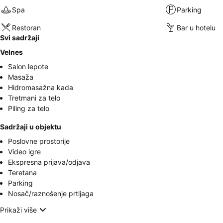
Spa
Parking
Restoran
Bar u hotelu
Svi sadržaji
Velnes
Salon lepote
Masaža
Hidromasažna kada
Tretmani za telo
Piling za telo
Sadržaji u objektu
Poslovne prostorije
Video igre
Ekspresna prijava/odjava
Teretana
Parking
Nosač/raznošenje prtljaga
Prikaži više