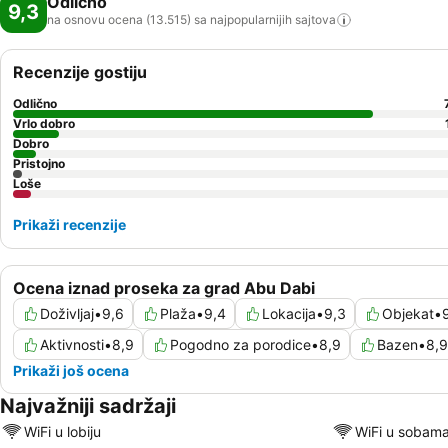
Odlično
9,3
na osnovu ocena (13.515) sa najpopularnijih
sajtova
Recenzije gostiju
Odlično
Vrlo dobro
Dobro
Pristojno
Loše
Prikaži recenzije
Ocena iznad proseka za grad Abu Dabi
Doživljaj
•
9,6
Plaža
•
9,4
Lokacija
•
9,3
Objekat
•
Aktivnosti
•
8,9
Pogodno za porodice
•
8,9
Bazen
•
8,9
Prikaži još ocena
Najvažniji sadržaji
WiFi u lobiju
WiFi u sobam