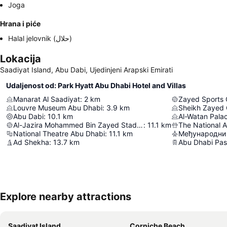
Joga
Hrana i piće
Halal jelovnik (حلال)
Lokacija
Saadiyat Island, Abu Dabi, Ujedinjeni Arapski Emirati
Udaljenost od: Park Hyatt Abu Dhabi Hotel and Villas
Manarat Al Saadiyat
:
2
km
Zayed Sports 
Louvre Museum Abu Dhabi
:
3.9
km
Sheikh Zayed
Abu Dabi
:
10.1
km
Al-Watan Pala
Al-Jazira Mohammed Bin Zayed Stadium
:
11.1
km
The National 
National Theatre Abu Dhabi
:
11.1
km
Међународни
Ad Shekha
:
13.7
km
Explore nearby attractions
Saadiyat Island
Corniche Beach