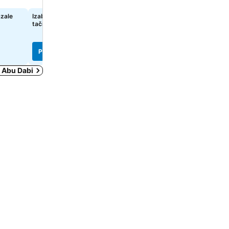
azale
Izaberi datume da bi se prikazale
335 €
od
tačne cene
Pogledaj cene sa
5 sajtova
Pogledaj cene
Pogledaj cene
u Abu Dabi