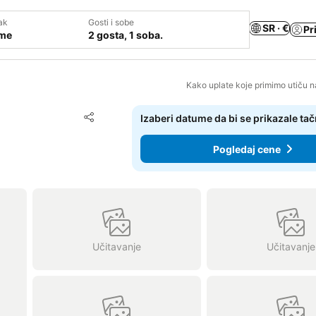
ak
Gosti i sobe
SR · €
Pr
ume
2 gosta, 1 soba.
Kako uplate koje primimo utiču n
Dodati u favorite
Izaberi datume da bi se prikazale ta
Deli
Pogledaj cene
Učitavanje
Učitavanje