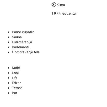
Klima
Fitnes centar
Parno kupatilo
Sauna
Hidroterapija
Bademantil
Obmotavanje tela
Kafić
Lobi
Lift
Frizer
Terasa
Bar