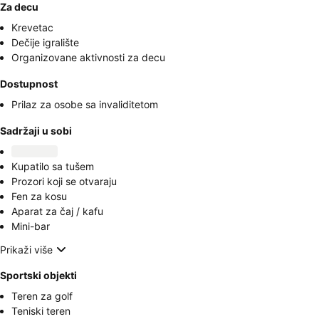
Za decu
Krevetac
Dečije igralište
Organizovane aktivnosti za decu
Dostupnost
Prilaz za osobe sa invaliditetom
Sadržaji u sobi
Kupatilo sa tušem
Prozori koji se otvaraju
Fen za kosu
Aparat za čaj / kafu
Mini-bar
Prikaži više
Sportski objekti
Teren za golf
Teniski teren