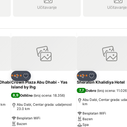
Učitavanje
Učitavanje
Dodati u favorite
Dodati u favorite
Hotel
Hotel
4 Zvezdice
4 Zvezdice
Deli
Deli
 Dhabi
Crown Plaza Abu Dhabi - Yas
Sheraton Khalidiya Hotel
Island by Ihg
7,7
Dobro
(
broj ocena: 11.026
8,9
Odlično
(
broj ocena: 18.356
)
Abu Dabi, Centar grada: udal
km
8 km
Abu Dabi, Centar grada: udaljenost
23.0 km
Besplatan WiFi
Besplatan WiFi
Bazen
Bazen
Spa