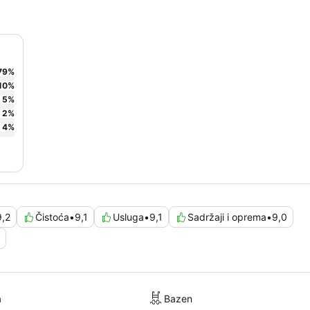
79
%
10
%
5
%
2
%
4
%
9,2
Čistoća
•
9,1
Usluga
•
9,1
Sadržaji i oprema
•
9,0
a
Bazen