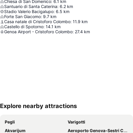
Chiesa di San Domenico
:
6.1
km
Santuario di Santa Caterina
:
6.2
km
Stadio Valerio Bacigalupo
:
6.5
km
Forte San Giacomo
:
9.7
km
Casa natale di Cristoforo Colombo
:
11.9
km
Castello di Spotorno
:
14.1
km
Genoa Airport - Cristoforo Colombo
:
27.4
km
Explore nearby attractions
Proširi mapu
Pegli
Varigotti
Akvarijum
Aeroporto Genova-Sestri Cristoforo Colombo