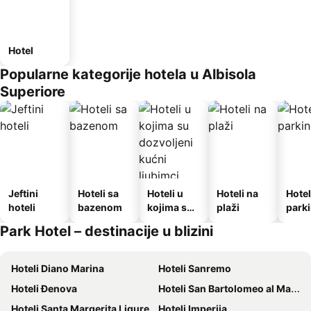
Hotel
Popularne kategorije hotela u Albisola
Superiore
Jeftini
Hoteli sa
Hoteli u
Hoteli na
Hotel
hoteli
bazenom
kojima su
plaži
park
dozvoljeni
Park Hotel – destinacije u blizini
kućni
ljubimci
Hoteli Diano Marina
Hoteli Sanremo
Hoteli Đenova
Hoteli San Bartolomeo al Mare
Hoteli Santa Margerita Ligure
Hoteli Imperija