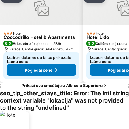
Dodati u favorite
Dodati u favo
Hotel
Hotel
3 Zvezdice
3 Zvezdice
Coccodrillo Hotel & Apartments
Hotel Lido
8,3
9,0
Vrlo dobro
(
broj ocena: 1.536
)
Odlično
(
broj ocena:
Varace, Centar grada: udaljenost 0.9 km
Varace, Centar grada: 
Izaberi datume da bi se prikazale
Izaberi datume da bi
tačne cene
tačne cene
Pogledaj cene
Pogledaj c
Prikaži sve smeštaje u Albisola Superiore
seo_tlp_other_stays_title: Error: The intl string
context variable "lokacija" was not provided
to the string "undefined"