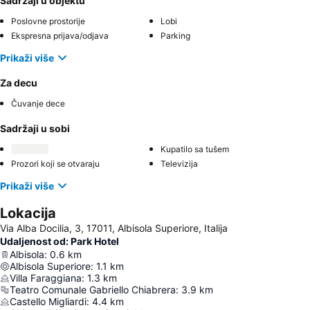
Sadržaji u objektu
Poslovne prostorije
Lobi
Ekspresna prijava/odjava
Parking
Prikaži više
Za decu
Čuvanje dece
Sadržaji u sobi
Kupatilo sa tušem
Prozori koji se otvaraju
Televizija
Prikaži više
Lokacija
Via Alba Docilia, 3, 17011, Albisola Superiore, Italija
Udaljenost od: Park Hotel
Albisola
:
0.6
km
Albisola Superiore
:
1.1
km
Villa Faraggiana
:
1.3
km
Teatro Comunale Gabriello Chiabrera
:
3.9
km
Castello Migliardi
:
4.4
km