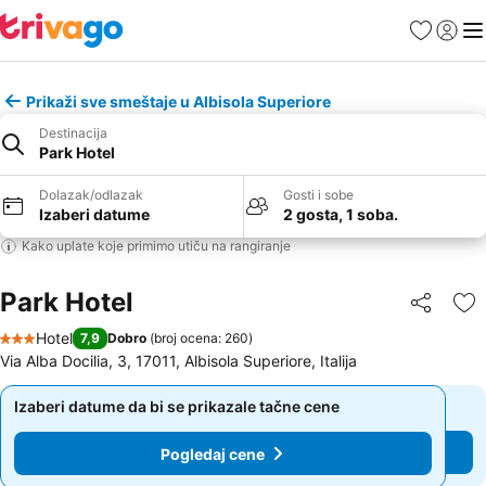
Favoriti
Prijavi
Men
Prikaži sve smeštaje u Albisola Superiore
Destinacija
Park Hotel
Dolazak/odlazak
Gosti i sobe
Izaberi datume
2 gosta, 1 soba.
Kako uplate koje primimo utiču na rangiranje
Park Hotel
Deli
Do
Hotel
7,9
Dobro
(
broj ocena: 260
)
3 Zvezdice
Via Alba Docilia, 3, 17011, Albisola Superiore, Italija
Izaberi datume da bi se prikazale tačne cene
Izaberi datume da bi se prikazale tačne cene
Pogledaj cene
Pogledaj cene