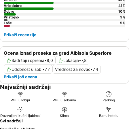
Vrlo dobro
41
%
Dobro
10
%
Pristojno
3
%
Loše
5
%
Prikaži recenzije
Ocena iznad proseka za grad Albisola Superiore
Sadržaji i oprema
•
8,0
Lokacija
•
7,8
Udobnost u sobi
•
7,7
Vrednost za novac
•
7,4
Prikaži još ocena
Najvažniji sadržaji
WiFi u lobiju
WiFi u sobama
Parking
Dozvoljeni kućni ljubimci
Klima
Bar u hotelu
Svi sadržaji