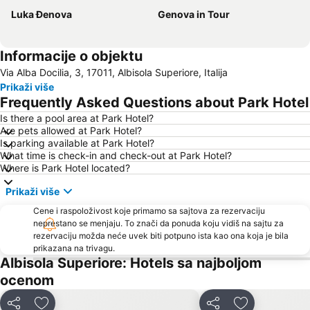
Luka Đenova
Genova in Tour
Informacije o objektu
Via Alba Docilia, 3, 17011, Albisola Superiore, Italija
Prikaži više
Frequently Asked Questions about Park Hotel
Is there a pool area at Park Hotel?
Are pets allowed at Park Hotel?
Is parking available at Park Hotel?
What time is check-in and check-out at Park Hotel?
Where is Park Hotel located?
Prikaži više
Cene i raspoloživost koje primamo sa sajtova za rezervaciju
neprestano se menjaju. To znači da ponuda koju vidiš na sajtu za
rezervaciju možda neće uvek biti potpuno ista kao ona koja je bila
prikazana na trivagu.
Albisola Superiore: Hotels sa najboljom
ocenom
Deli
Deli