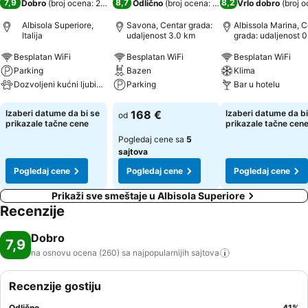
7,9
8,7
8,2
Dobro
(
broj ocena: 260
)
Odlično
(
broj ocena: 7.074
)
Vrlo dobro
(
broj o
Albisola Superiore,
Savona, Centar grada:
Albissola Marina, C
Italija
udaljenost 3.0 km
grada: udaljenost 0
km
Besplatan WiFi
Besplatan WiFi
Besplatan WiFi
Parking
Bazen
Klima
Dozvoljeni kućni ljubimci
Parking
Bar u hotelu
Pogledaj cene
Pogledaj cene
Pogledaj cene
Izaberi datume da bi se
168 €
Izaberi datume da bi
od
prikazale tačne cene
prikazale tačne cen
Pogledaj cene sa
5
sajtova
Pogledaj cene
Pogledaj cene
Pogledaj cene
Prikaži sve smeštaje u Albisola Superiore
Recenzije
Dobro
7,9
na osnovu ocena (260) sa najpopularnijih
sajtova
Recenzije gostiju
Odlično
41
%