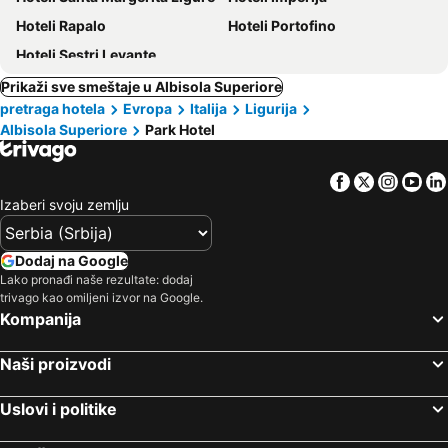
Hoteli Rapalo
Hoteli Portofino
Hoteli Sestri Levante
Prikaži sve smeštaje u Albisola Superiore
pretraga hotela
Evropa
Italija
Ligurija
Albisola Superiore
Park Hotel
Facebook
Twitter
Insta
Yo
Izaberi svoju zemlju
Dodaj na Google
Lako pronađi naše rezultate: dodaj
trivago kao omiljeni izvor na Google.
Kompanija
Naši proizvodi
Uslovi i politike