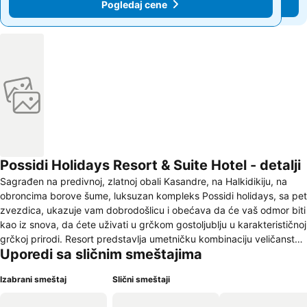
Pogledaj cene
Pogledaj cene
Possidi Holidays Resort & Suite Hotel - detalji
Sagrađen na predivnoj, zlatnoj obali Kasandre, na Halkidikiju, na
obroncima borove šume, luksuzan kompleks Possidi holidays, sa pet
zvezdica, ukazuje vam dobrodošlicu i obećava da će vaš odmor biti
kao iz snova, da ćete uživati u grčkom gostoljublju u karakterističnoj
grčkoj prirodi. Resort predstavlja umetničku kombinaciju veličanstva
Uporedi sa sličnim smeštajima
prirodne lokacije, luksuznih objekata i izuzetne usluge. Pruža
sertifikovane usluge visokog nivoa i uvrštava se u TOP izbore i
Izabrani smeštaj
Slični smeštaji
specijalna odredišta Grčkih i svetskih turističkih operatora. „Idealno
sklonište za miran odmor, sa neograničenim mogućnostima