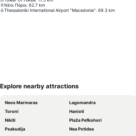
Νέοι Πόροι
:
62.7
km
Thessaloniki International Airport "Macedonia"
:
69.3
km
Explore nearby attractions
Proširi mapu
Neos Marmaras
Lagomandra
Toroni
Hanioti
Nikiti
Plaža Pefkohori
Psakudija
Nea Potidea