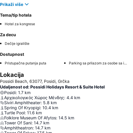
Prikaži više
Tema/tip hotela
Hotel za kongrese
Za decu
Dečije igralište
Dostupnost
Pristupačna putanja puta
Parking sa prilazom za osobe sa invaliditetom
Lokacija
Possidi Beach, 63077, Posidi, Grčka
Udaljenost od: Possidi Holidays Resort & Suite Hotel
Posidi
:
1.7
km
Αρχαιολογικός Χώρος Μένδης
:
4.4
km
Siviri Amphitheater
:
5.8
km
Spring Of Kryopigi
:
10.4
km
Turtle Pool
:
11.6
km
Folklore Museum Of Afytos
:
14.5
km
Tower Of Sani
:
14.7
km
Amphitheatron
:
14.7
km
Tower Of Fokea
:
17.5
km