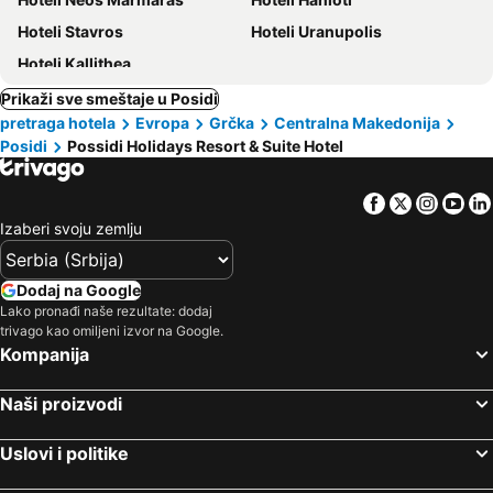
Hoteli Stavros
Hoteli Uranupolis
Hoteli Kallithea
Prikaži sve smeštaje u Posidi
pretraga hotela
Evropa
Grčka
Centralna Makedonija
Posidi
Possidi Holidays Resort & Suite Hotel
Facebook
Twitter
Insta
Yo
Izaberi svoju zemlju
Dodaj na Google
Lako pronađi naše rezultate: dodaj
trivago kao omiljeni izvor na Google.
Kompanija
Naši proizvodi
Uslovi i politike