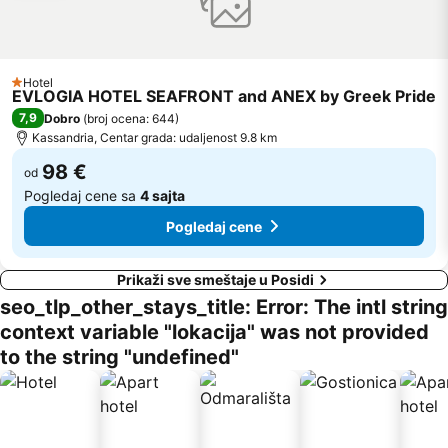
Porto Koufo
Elani
Sunshine
Traditional Settlement of Nikiti
Porto Karras 2
Harbour of Porto Koufo
Hotel
1 Zvezdice
EVLOGIA HOTEL SEAFRONT and ANEX by Greek Pride
Bousoulas
Panagia Vourvourou
7,9
Dobro
(
broj ocena: 644
)
Livari
Kassandria, Centar grada: udaljenost 9.8 km
98 €
od
Pogledaj cene sa
4 sajta
Pogledaj cene
Prikaži sve smeštaje u Posidi
seo_tlp_other_stays_title: Error: The intl string
context variable "lokacija" was not provided
to the string "undefined"