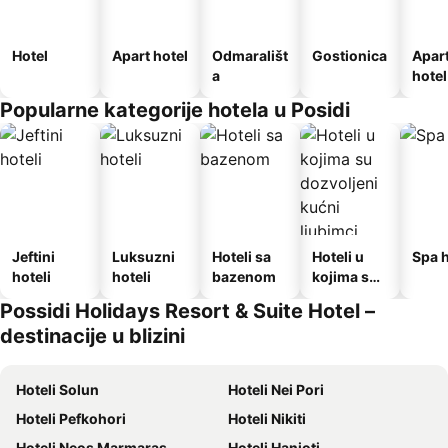
Hotel
Apart hotel
Odmarališt
Gostionica
Apar
a
hotel
Popularne kategorije hotela u Posidi
Jeftini
Luksuzni
Hoteli sa
Hoteli u
Spa h
hoteli
hoteli
bazenom
kojima su
dozvoljeni
Possidi Holidays Resort & Suite Hotel –
kućni
destinacije u blizini
ljubimci
Hoteli Solun
Hoteli Nei Pori
Hoteli Pefkohori
Hoteli Nikiti
Hoteli Neos Marmaras
Hoteli Hanioti