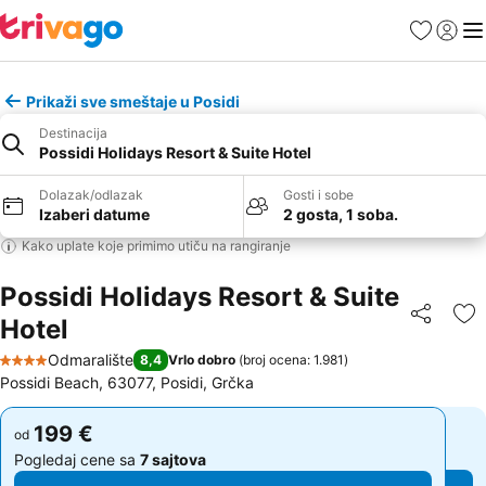
Favoriti
Prijavi
Men
Prikaži sve smeštaje u Posidi
Destinacija
Possidi Holidays Resort & Suite Hotel
Dolazak/odlazak
Gosti i sobe
Izaberi datume
2 gosta, 1 soba.
Kako uplate koje primimo utiču na rangiranje
Possidi Holidays Resort & Suite
Hotel
Deli
Do
Odmaralište
8,4
Vrlo dobro
(
broj ocena: 1.981
)
4 Zvezdice
Possidi Beach, 63077, Posidi, Grčka
199 €
199 €
od
od
Pogledaj cene sa
7 sajtova
Pogledaj cene sa
7 sajtova