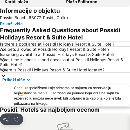
Karidi plaža
Plaža Polihrono
Informacije o objektu
Nea Plagija
Kallithea
Possidi Beach, 63077, Posidi, Grčka
Plaža Afitos
Hanioti
Prikaži više
Paradisos
Sani
Frequently Asked Questions about Possidi
Siviri
Sani Marina
Holidays Resort & Suite Hotel
Kriopigi
Chalkidiki deutero podi
Is there a pool area at Possidi Holidays Resort & Suite Hotel?
Are pets allowed at Possidi Holidays Resort & Suite Hotel?
Plaža Possidi
Fourka
Is parking available at Possidi Holidays Resort & Suite Hotel?
What time is check-in and check-out at Possidi Holidays Resort &
Porto Carras Grand Resort Golf Club
Afytos
Suite Hotel?
Livrohio
Haniotis Melathron
Where is Possidi Holidays Resort & Suite Hotel located?
Porto Karas 1
Ormos Panagias
Prikaži više
Plaža Tristinika
Gerakini
Cene i raspoloživost koje primamo sa sajtova za rezervaciju
neprestano se menjaju. To znači da ponuda koju vidiš na sajtu za
Beach Road
Elia 2
rezervaciju možda neće uvek biti potpuno ista kao ona koja je bila
Plaža Kalogria
Chalkidiki Proto Podi
prikazana na trivagu.
Posidi: Hotels sa najboljom ocenom
Elaionas
Nea Skioni
Plaža Nea Fokea
Porto Karas
Deli
Dodati u favorite
Plaža Koviou
Pristanište Pirgadikja