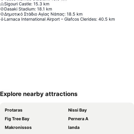
Sigouri Castle
:
15.3
km
Dasaki Stadium
:
18.1
km
Δημοτικό Στάδιο Αγίας Νάπας
:
18.5
km
Larnaca International Airport – Glafcos Clerides
:
40.5
km
Explore nearby attractions
Proširi mapu
Protaras
Nissi Bay
Fig Tree Bay
Pernera A
Makronissos
landa