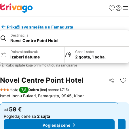
Favoriti
Prijavi
Men
Prikaži sve smeštaje u Famagusta
Destinacija
Novel Centre Point Hotel
Dolazak/odlazak
Gosti i sobe
Izaberi datume
2 gosta, 1 soba.
Kako uplate koje primimo utiču na rangiranje
Novel Centre Point Hotel
Deli
Do
Hotel
7,8
Dobro
(
broj ocena: 1.715
)
3 Zvezdice
Ismet Inonu Bulvari, Famagusta, 9945, Kipar
59 €
59 €
od
od
Pogledaj cene sa
2 sajta
Pogledaj cene sa
2 sajta
Pogledaj cene
Pogledaj cene