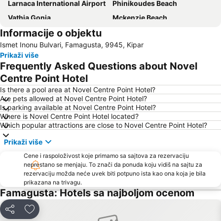
Larnaca International Airport
Phinikoudes Beach
Vathia Gonia
Mckenzie Beach
Informacije o objektu
Larnaca Marina
Pernera P
Ismet Inonu Bulvari, Famagusta, 9945, Kipar
Nissi Bay
Pantachou
Prikaži više
Katsarka
Sirina
Frequently Asked Questions about Novel
Konnos Bay
Kaparis
Centre Point Hotel
Agia Thekla
Loukkos tou Mandi
Is there a pool area at Novel Centre Point Hotel?
Are pets allowed at Novel Centre Point Hotel?
Alaminos
Is parking available at Novel Centre Point Hotel?
Where is Novel Centre Point Hotel located?
Which popular attractions are close to Novel Centre Point Hotel?
Prikaži više
Cene i raspoloživost koje primamo sa sajtova za rezervaciju
neprestano se menjaju. To znači da ponuda koju vidiš na sajtu za
rezervaciju možda neće uvek biti potpuno ista kao ona koja je bila
prikazana na trivagu.
Famagusta: Hotels sa najboljom ocenom
Deli
Dodati u favorite