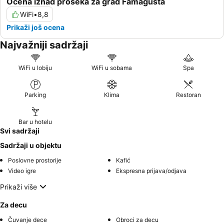
Ocena iznad proseka za grad Famagusta
WiFi
•
8,8
Prikaži još ocena
Najvažniji sadržaji
WiFi u lobiju
WiFi u sobama
Spa
Parking
Klima
Restoran
Bar u hotelu
Svi sadržaji
Sadržaji u objektu
Poslovne prostorije
Kafić
Video igre
Ekspresna prijava/odjava
Prikaži više
Za decu
Čuvanje dece
Obroci za decu