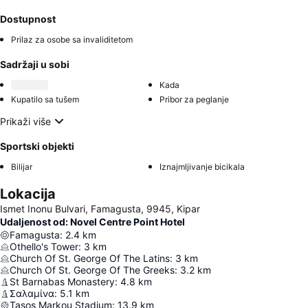
Dostupnost
Prilaz za osobe sa invaliditetom
Sadržaji u sobi
Kada
Kupatilo sa tušem
Pribor za peglanje
Prikaži više
Sportski objekti
Bilijar
Iznajmljivanje bicikala
Lokacija
Ismet Inonu Bulvari, Famagusta, 9945, Kipar
Udaljenost od: Novel Centre Point Hotel
Famagusta
:
2.4
km
Othello's Tower
:
3
km
Church Of St. George Of The Latins
:
3
km
Church Of St. George Of The Greeks
:
3.2
km
St Barnabas Monastery
:
4.8
km
Σαλαμίνα
:
5.1
km
Tasos Markou Stadium
:
13.9
km