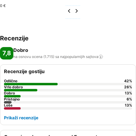
0 €
Recenzije
Dobro
7,8
na osnovu ocena (1.715) sa najpopularnijih
sajtova
Recenzije gostiju
Odlično
42
%
Vrlo dobro
26
%
Dobro
13
%
Pristojno
6
%
Loše
13
%
Prikaži recenzije