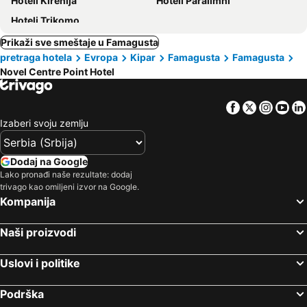
Hoteli Kirenija
Hoteli Paralimni
Hoteli Trikomo
Prikaži sve smeštaje u Famagusta
pretraga hotela
Evropa
Kipar
Famagusta
Famagusta
Novel Centre Point Hotel
Facebook
Twitter
Insta
Yo
Izaberi svoju zemlju
Dodaj na Google
Lako pronađi naše rezultate: dodaj
trivago kao omiljeni izvor na Google.
Kompanija
Naši proizvodi
Uslovi i politike
Podrška