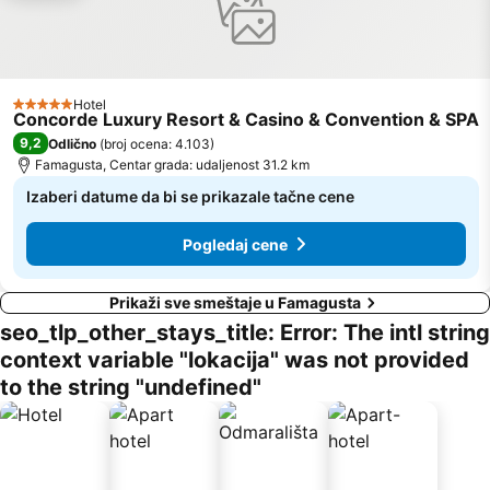
Hotel
5 Zvezdice
Concorde Luxury Resort & Casino & Convention & SPA
9,2
Odlično
(
broj ocena: 4.103
)
Famagusta, Centar grada: udaljenost 31.2 km
Izaberi datume da bi se prikazale tačne cene
Pogledaj cene
Prikaži sve smeštaje u Famagusta
seo_tlp_other_stays_title: Error: The intl string
context variable "lokacija" was not provided
to the string "undefined"