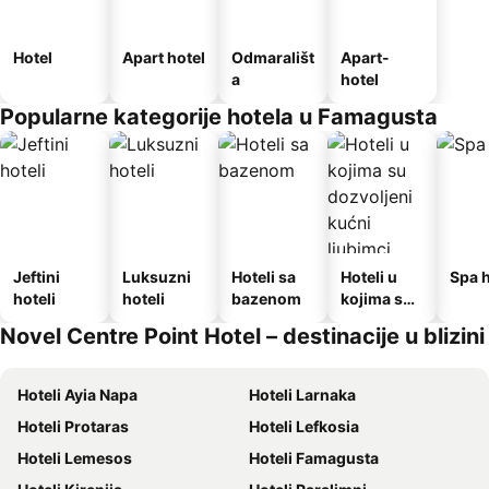
Hotel
Apart hotel
Odmarališt
Apart-
a
hotel
Popularne kategorije hotela u Famagusta
Jeftini
Luksuzni
Hoteli sa
Hoteli u
Spa h
hoteli
hoteli
bazenom
kojima su
dozvoljeni
Novel Centre Point Hotel – destinacije u blizini
kućni
ljubimci
Hoteli Ayia Napa
Hoteli Larnaka
Hoteli Protaras
Hoteli Lefkosia
Hoteli Lemesos
Hoteli Famagusta