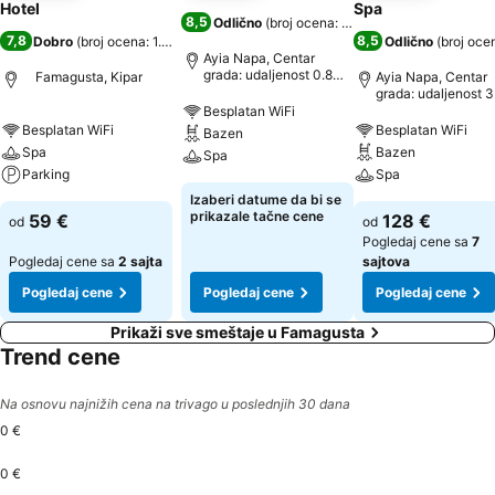
Hotel
Spa
8,5
Odlično
(
broj ocena: 6.087
)
7,8
8,5
Dobro
(
broj ocena: 1.715
)
Odlično
(
broj oce
Ayia Napa, Centar
grada: udaljenost 0.8
Famagusta, Kipar
Ayia Napa, Centar
km
grada: udaljenost 3
Besplatan WiFi
Besplatan WiFi
Besplatan WiFi
Bazen
Spa
Bazen
Spa
Parking
Spa
Izaberi datume da bi se
prikazale tačne cene
59 €
128 €
od
od
Pogledaj cene sa
7
Pogledaj cene sa
2 sajta
sajtova
Pogledaj cene
Pogledaj cene
Pogledaj cene
Prikaži sve smeštaje u Famagusta
Trend cene
Na osnovu najnižih cena na trivago u poslednjih 30 dana
0 €
0 €